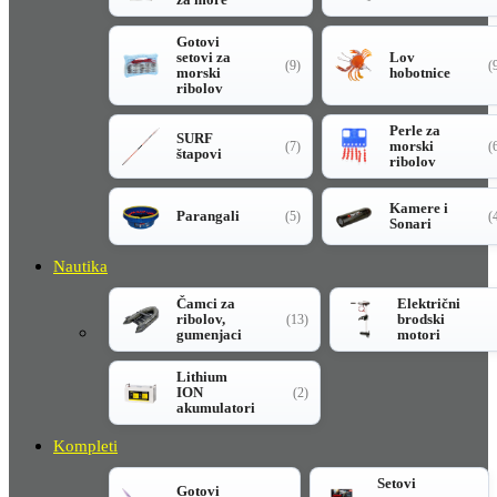
Gotovi
setovi za
Lov
(9)
(
morski
hobotnice
ribolov
Perle za
SURF
morski
(7)
(
štapovi
ribolov
Kamere i
Parangali
(5)
(
Sonari
Nautika
Čamci za
Električni
ribolov,
brodski
(13)
gumenjaci
motori
Lithium
ION
(2)
akumulatori
Kompleti
Setovi
Gotovi