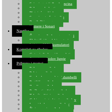
Spinning strijelke, brancina
Pribor za bolentino
Plutajuća odijela
Sonari za traženje ribe
Ronilački program
Kamere i Sonari
Nautika
Čamci za ribolov, gumenjaci
Električni brodski motori
Lithium ION akumulatori
Kompleti za ribolov
Gotovi ribolovni kompleti
Setovi za ribolov lignje
Prihrana i mamci
Prihrana za ribolov
Pelete za ribolov
Feeder lovne pelete i dumbelli
Partikli za ribolov
Zemlja za ribolov
Praškasti aditivi za ribolov
Tekući aditivi za ribolov
Gel i sprej atraktori za ribolov
Lovni kukuruz za ribolov
Živi mamci za ribolov