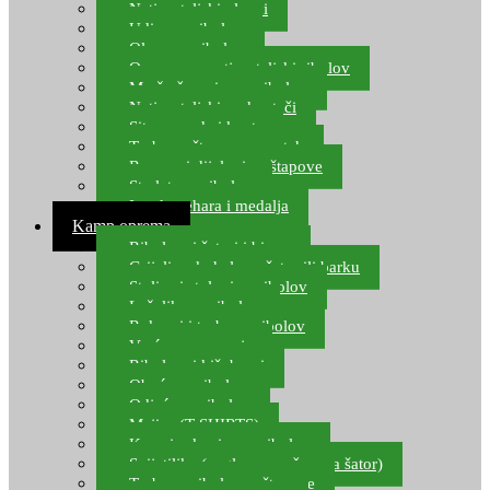
Natjecateljski plovci
Udice za ribolov
Olovo za ribolov
Oprema za natjecateljski ribolov
Mreže čuvarice za ribolov
Natjecateljski podmetači
Sito, posude i kante
Torbe za štapove – match
Rezervni dijelovi za štapove
Starlete za ribolov
Izrada pehara i medalja
Kamp oprema
Ribolovni šatori i bivvy
Grijalice, kuhala za šator ili barku
Stolice i stolovi za ribolov
Ležaljke za ribolov
Ruksaci i torbe za ribolov
Vreće za spavanje
Ribolovni kišobrani
Obuća za ribolov
Odjeća za ribolov
Majice (T-SHIRTS)
Kape i rukavice za ribolov
Svijetiljke (naglavne, ručne, za šator)
Torbe za ribolovne štapove