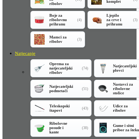
komplet
ribolov
Boje za
Ljepilo
ribolovnu
za crve i
(4)
(3)
prihranu
prihranu
Mamci za
(3)
ribolov
Natjecanje
Oprema za
Natjecateljski
natjecateljski
(74)
plovci
ribolov
Nastavci za
Natjecateljski
ribolovne
(51)
podmetači
stolice
Teleskopski
Udice za
(43)
štapovi
ribolov
Ribolovne
Gume i sitni
posude i
(38)
pribor za štek
kante