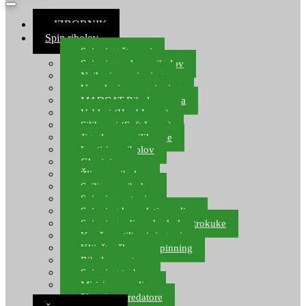
≡ IZBORNIK
Spin ribolov
Spinning štapovi
Spinning role za ribolov
Najloni za spinning
Upredenice za spinning
MADCAT Ribolov soma
Vobleri (Hard Lures)
Silikonci (Soft Lures)
Jig glave za silikonce
Leptiri za ribolov
Glavinjare
Žlice za ribolov
Sajlice za ribolov
Spinning setovi
Spinning kompleti varalica
Spinning udice, dvokuke, trokuke
Kopče, vrtilice i ringovi
Kliješta, škare za spinning
Ribolov pastrve
Spinning torbe
Mirisi za varalice
Plovci za predatore