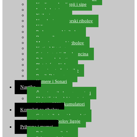
Varalice za lov lignji i sipe
Lov hobotnice
Najloni za more
Upredenice za morski ribolov
Udice za more
Perle za morski ribolov
Brum prihrana za more
Mamci za morski ribolov
Vertical Jigging
Spinning strijelke, brancina
Pribor za bolentino
Plutajuća odijela
Sonari za traženje ribe
Ronilački program
Kamere i Sonari
Nautika
Čamci za ribolov, gumenjaci
Električni brodski motori
Lithium ION akumulatori
Kompleti za ribolov
Gotovi ribolovni kompleti
Setovi za ribolov lignje
Prihrana i mamci
Prihrana za ribolov