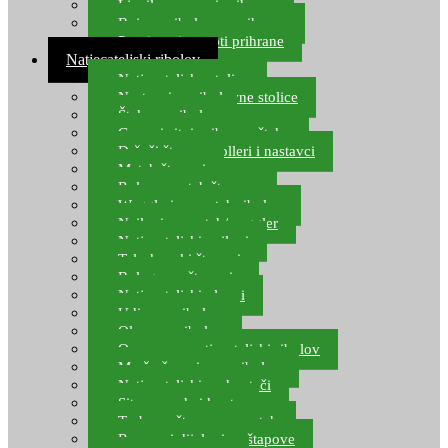
Ljepilo za crve i prihranu
Boje za ribolovnu prihranu
Provjereni recepti prihrane
Natjecateljski ribolov
Natjecateljske stolice
Nastavci za ribolovne stolice
Šteke za ribolov
Gume i sitni pribor za šteku
Držači štapova rolleri i nastavci
Match štapovi
Role za match štapove
Waggleri za match ribolov
Najloni za match/waggler
Natjecateljski najloni
Teleskopski štapovi
Bolognese štapovi
Natjecateljski plovci
Udice za ribolov
Olovo za ribolov
Oprema za natjecateljski ribolov
Mreže čuvarice za ribolov
Natjecateljski podmetači
Sito, posude i kante
Torbe za štapove – match
Rezervni dijelovi za štapove