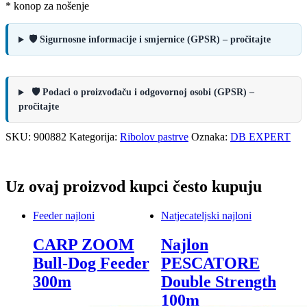
* konop za nošenje
🛡️ Sigurnosne informacije i smjernice (GPSR) – pročitajte
🛡️ Podaci o proizvođaču i odgovornoj osobi (GPSR) –
pročitajte
SKU:
900882
Kategorija:
Ribolov pastrve
Oznaka:
DB EXPERT
Uz ovaj proizvod kupci često kupuju
Feeder najloni
Natjecateljski najloni
CARP ZOOM
Najlon
Bull-Dog Feeder
PESCATORE
300m
Double Strength
100m