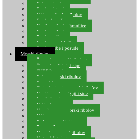
Role za feeder
Feeder sistemi
Udice za feeder ribolov
Feeder hranilice
Kopče za feeder hranilice
Feeder najloni
Feeder stolice
Feeder arm držači
Feeder torbe i posude
Morski ribolov
Štapovi za morski ribolov
Štapovi za lignje i sipe
SURF štapovi
Role za morski ribolov
Parangali
Gotovi setovi za morski ribolov
Varalice za lov lignji i sipe
Lov hobotnice
Najloni za more
Upredenice za morski ribolov
Udice za more
Perle za morski ribolov
Brum prihrana za more
Mamci za morski ribolov
Vertical Jigging