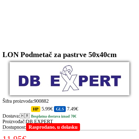
LON Podmetač za pastrve 50x40cm
Šifra proizvoda
:
900882
5.99€
7.49€
HP
GLS
Dostava
:
🇭🇷
Besplatna dostava iznad 70€
Proizvođač
:
DB EXPERT
Dostupnost
:
Rasprodano, u dolasku