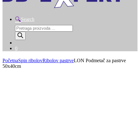
Search
Products
search
0
Početna
Spin ribolov
Ribolov pastrve
LON Podmetač za pastrve
50x40cm