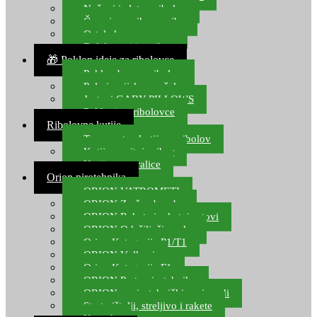
Noževi i alat za ribolov
Čamci za prihranu ribe
Ostala kamp oprema
Dalekozori i optika
🎁 Poklon ideje za ribolovce
Poklon bon za ribolov
Polarizacijske naočale
Jastuci GABY PILLOWS
Pokloni za ribolovce
Ribolovne kutije
Transportne kutije za ribolov
Kutije za sitni pribor
Kutije za varalice
Orion pirotehnika
ORION VATROMETI
ORION Zračne bombe
ORION Rakete i raketni setovi
ORION Odašiljači zvuka
Orion Kategorija P1/T1
ORION Vulkani
Orion Kategorija F1
ORION Party pirotehnika
ORION nepirotehnički proizvodi
Start pištolji, streljivo i rakete