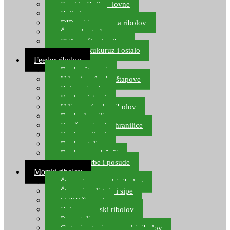
Pop Up Boile – lovne
Boile lovne
DIP-ovi i arome za ribolov
Šaranske torbe
PVA vrećice i pribor
Umjetni kukuruz i ostalo
Feeder ribolov
Feeder štapovi
Vrhovi za feeder štapove
Role za feeder
Feeder sistemi
Udice za feeder ribolov
Feeder hranilice
Kopče za feeder hranilice
Feeder najloni
Feeder stolice
Feeder arm držači
Feeder torbe i posude
Morski ribolov
Štapovi za morski ribolov
Štapovi za lignje i sipe
SURF štapovi
Role za morski ribolov
Parangali
Gotovi setovi za morski ribolov