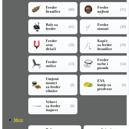
Feeder
Feeder
(60)
(51)
hranilice
najloni
Role za
Feeder
(41)
(30)
feeder
sistemi
Feeder
Kopče
arm
za feeder
(28)
(19)
držači
hranilice
Feeder
Feeder
torbe i
(15)
(14)
stolice
posude
Umjetni
EVA
mamci
kutije za
(9)
(6)
za feeder
predveze
ribolov
Vrhovi
za feeder
(6)
štapove
More