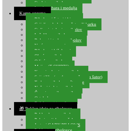
Starlete za ribolov
Izrada pehara i medalja
Kamp oprema
Ribolovni šatori i bivvy
Grijalice, kuhala za šator ili barku
Stolice i stolovi za ribolov
Ležaljke za ribolov
Ruksaci i torbe za ribolov
Vreće za spavanje
Ribolovni kišobrani
Obuća za ribolov
Odjeća za ribolov
Majice (T-SHIRTS)
Kape i rukavice za ribolov
Svijetiljke (naglavne, ručne, za šator)
Torbe za ribolovne štapove
Noževi i alat za ribolov
Čamci za prihranu ribe
Ostala kamp oprema
Dalekozori i optika
🎁 Poklon ideje za ribolovce
Poklon bon za ribolov
Polarizacijske naočale
Jastuci GABY PILLOWS
Pokloni za ribolovce