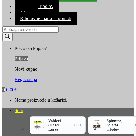
Kontakt
Savjeti za ribolov
Akcija
Ribolovne marke u ponudi
Products
search
Postojeći kupac?
Prijava
Novi kupac
Registracija
0
0.00
€
Nema proizvoda u košarici.
Spin
Vobleri
Spinning
(Hard
role za
(223)
(
Lures)
ribolov