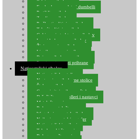
Pelete za ribolov
Feeder lovne pelete i dumbelli
Partikli za ribolov
Zemlja za ribolov
Praškasti aditivi za ribolov
Tekući aditivi za ribolov
Gel i sprej atraktori za ribolov
Lovni kukuruz za ribolov
Živi mamci za ribolov
Ljepilo za crve i prihranu
Boje za ribolovnu prihranu
Provjereni recepti prihrane
Natjecateljski ribolov
Natjecateljske stolice
Nastavci za ribolovne stolice
Šteke za ribolov
Gume i sitni pribor za šteku
Držači štapova rolleri i nastavci
Match štapovi
Role za match štapove
Waggleri za match ribolov
Najloni za match/waggler
Natjecateljski najloni
Teleskopski štapovi
Bolognese štapovi