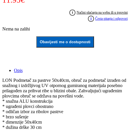
11.95
€
i
Načini plaćanja na webu ili u trgovini
i
Česta pitanja i odgovori
Nema na zalihi
Obavijesti me o dostupnosti
Opis
LON Podmetač za pastrve 50x40cm, obruč za podmetač izrađen od
snažnog i izdržljivog UV otpornog gumiranog materijala posebno
prilagođen za prihvat ribe u blizini obale. Zahvaljujući ugrađenim
plovcima obruč se održava na površini vode.
* snažna ALU konstrukcija
* ugrađeni plovci obostrano
* odličan izbor za ribolov pastrve
* brzo sušenje
* dimenzije 50x40cm
* dužina drške 30 cm