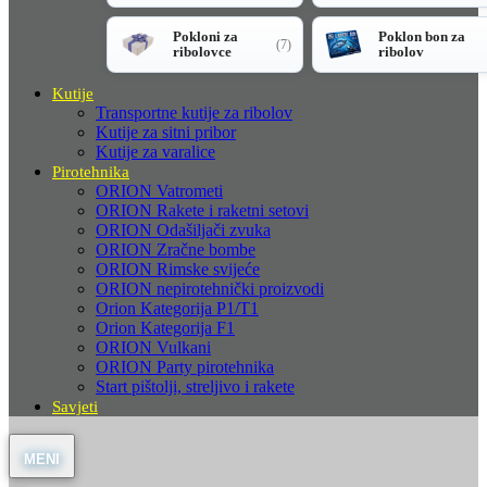
Pokloni za
Poklon bon za
(7)
ribolovce
ribolov
Kutije
Transportne kutije za ribolov
Kutije za sitni pribor
Kutije za varalice
Pirotehnika
ORION Vatrometi
ORION Rakete i raketni setovi
ORION Odašiljači zvuka
ORION Zračne bombe
ORION Rimske svijeće
ORION nepirotehnički proizvodi
Orion Kategorija P1/T1
Orion Kategorija F1
ORION Vulkani
ORION Party pirotehnika
Start pištolji, streljivo i rakete
Savjeti