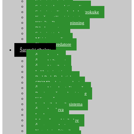
Spinning setovi
Spinning kompleti varalica
Spinning udice, dvokuke, trokuke
Kopče, vrtilice i ringovi
Kliješta, škare za spinning
Ribolov pastrve
Spinning torbe
Mirisi za varalice
Plovci za predatore
Šaranski ribolov
Šaranske role
Šaranski štapovi
Šaranski najloni
Indikatori ugriza
Rod Pod, Banksticks
SPOMB rakete, markeri
Šaranski podmetači, mreže
Pernice za šaranske sisteme
Udice za šarana, amura
Izrada ribolovnih sistema
Šaranska olova
Leadcore
Igle za šaranski ribolov
Špage, upredenice
Vaganje i zaštita ribe