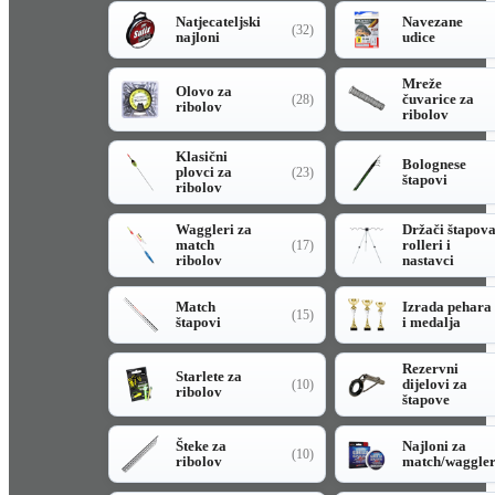
Natjecateljski
Navezane
(32)
najloni
udice
Mreže
Olovo za
čuvarice za
(28)
ribolov
ribolov
Klasični
Bolognese
plovci za
(23)
štapovi
ribolov
Waggleri za
Držači štapov
match
rolleri i
(17)
ribolov
nastavci
Match
Izrada pehara
(15)
štapovi
i medalja
Rezervni
Starlete za
dijelovi za
(10)
ribolov
štapove
Šteke za
Najloni za
(10)
ribolov
match/waggle