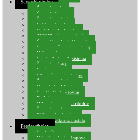
Šaranski ribolov
Šaranske role
Šaranski štapovi
Šaranski najloni
Indikatori ugriza
Rod Pod, Banksticks
SPOMB rakete, markeri
Šaranski podmetači, mreže
Pernice za šaranske sisteme
Udice za šarana, amura
Izrada ribolovnih sistema
Šaranska olova
Leadcore
Igle za šaranski ribolov
Špage, upredenice
Vaganje i zaštita ribe
Pop Up Boile – lovne
Boile lovne
DIP-ovi i arome za ribolov
Šaranske torbe
PVA vrećice i pribor
Umjetni kukuruz i ostalo
Feeder ribolov
Feeder štapovi
Vrhovi za feeder štapove