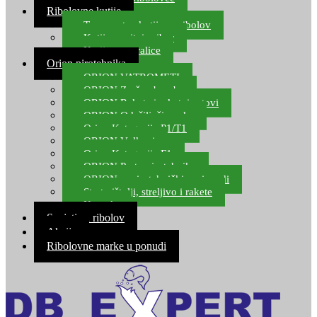
Ribolovne kutije
Transportne kutije za ribolov
Kutije za sitni pribor
Kutije za varalice
Orion pirotehnika
ORION VATROMETI
ORION Zračne bombe
ORION Rakete i raketni setovi
ORION Odašiljači zvuka
Orion Kategorija P1/T1
ORION Vulkani
Orion Kategorija F1
ORION Party pirotehnika
ORION nepirotehnički proizvodi
Start pištolji, streljivo i rakete
Kontakt
Savjeti za ribolov
Akcija
Ribolovne marke u ponudi