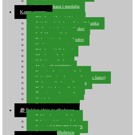
Starlete za ribolov
Izrada pehara i medalja
Kamp oprema
Ribolovni šatori i bivvy
Grijalice, kuhala za šator ili barku
Stolice i stolovi za ribolov
Ležaljke za ribolov
Ruksaci i torbe za ribolov
Vreće za spavanje
Ribolovni kišobrani
Obuća za ribolov
Odjeća za ribolov
Majice (T-SHIRTS)
Kape i rukavice za ribolov
Svijetiljke (naglavne, ručne, za šator)
Torbe za ribolovne štapove
Noževi i alat za ribolov
Čamci za prihranu ribe
Ostala kamp oprema
Dalekozori i optika
🎁 Poklon ideje za ribolovce
Poklon bon za ribolov
Polarizacijske naočale
Jastuci GABY PILLOWS
Pokloni za ribolovce