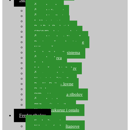
Šaranske role
Šaranski štapovi
Šaranski najloni
Indikatori ugriza
Rod Pod, Banksticks
SPOMB rakete, markeri
Šaranski podmetači, mreže
Pernice za šaranske sisteme
Udice za šarana, amura
Izrada ribolovnih sistema
Šaranska olova
Leadcore
Igle za šaranski ribolov
Špage, upredenice
Vaganje i zaštita ribe
Pop Up Boile – lovne
Boile lovne
DIP-ovi i arome za ribolov
Šaranske torbe
PVA vrećice i pribor
Umjetni kukuruz i ostalo
Feeder ribolov
Feeder štapovi
Vrhovi za feeder štapove