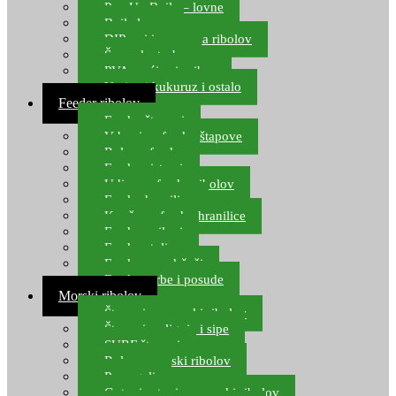
Pop Up Boile – lovne
Boile lovne
DIP-ovi i arome za ribolov
Šaranske torbe
PVA vrećice i pribor
Umjetni kukuruz i ostalo
Feeder ribolov
Feeder štapovi
Vrhovi za feeder štapove
Role za feeder
Feeder sistemi
Udice za feeder ribolov
Feeder hranilice
Kopče za feeder hranilice
Feeder najloni
Feeder stolice
Feeder arm držači
Feeder torbe i posude
Morski ribolov
Štapovi za morski ribolov
Štapovi za lignje i sipe
SURF štapovi
Role za morski ribolov
Parangali
Gotovi setovi za morski ribolov