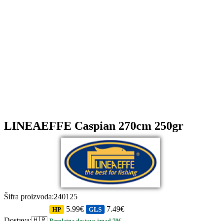
LINEAEFFE Caspian 270cm 250gr
Šifra proizvoda
:
240125
5.99€
7.49€
HP
GLS
Dostava
:
🇭🇷