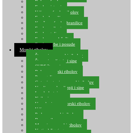
Role za feeder
Feeder sistemi
Udice za feeder ribolov
Feeder hranilice
Kopče za feeder hranilice
Feeder najloni
Feeder stolice
Feeder arm držači
Feeder torbe i posude
Morski ribolov
Štapovi za morski ribolov
Štapovi za lignje i sipe
SURF štapovi
Role za morski ribolov
Parangali
Gotovi setovi za morski ribolov
Varalice za lov lignji i sipe
Lov hobotnice
Najloni za more
Upredenice za morski ribolov
Udice za more
Perle za morski ribolov
Brum prihrana za more
Mamci za morski ribolov
Vertical Jigging