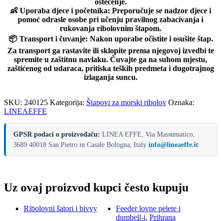
oštećenje.
👶
Uporaba djece i početnika:
Preporučuje se nadzor djece i
pomoć odrasle osobe pri učenju pravilnog zabacivanja i
rukovanja ribolovnim štapom.
📦
Transport i čuvanje:
Nakon uporabe očistite i osušite štap.
Za transport ga rastavite ili sklopite prema njegovoj izvedbi te
spremite u zaštitnu navlaku. Čuvajte ga na suhom mjestu,
zaštićenog od udaraca, pritiska teških predmeta i dugotrajnog
izlaganja suncu.
SKU:
240125
Kategorija:
Štapovi za morski ribolov
Oznaka:
LINEAEFFE
GPSR podaci o proizvođaču:
LINEA EFFE, Via Massumatico,
3689 40018 San Pietro in Casale Bologna, Italy
info@lineaeffe.it
Uz ovaj proizvod kupci često kupuju
Ribolovni šatori i bivvy
Feeder lovne pelete i
dumbell-i
,
Prihrana