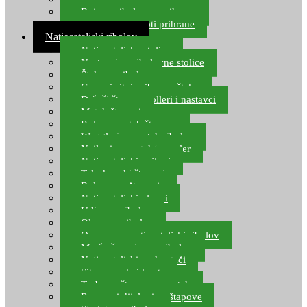
Boje za ribolovnu prihranu
Provjereni recepti prihrane
Natjecateljski ribolov
Natjecateljske stolice
Nastavci za ribolovne stolice
Šteke za ribolov
Gume i sitni pribor za šteku
Držači štapova rolleri i nastavci
Match štapovi
Role za match štapove
Waggleri za match ribolov
Najloni za match/waggler
Natjecateljski najloni
Teleskopski štapovi
Bolognese štapovi
Natjecateljski plovci
Udice za ribolov
Olovo za ribolov
Oprema za natjecateljski ribolov
Mreže čuvarice za ribolov
Natjecateljski podmetači
Sito, posude i kante
Torbe za štapove – match
Rezervni dijelovi za štapove