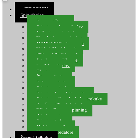
≡ IZBORNIK
Spin ribolov
Spinning štapovi
Spinning role za ribolov
Najloni za spinning
Upredenice za spinning
MADCAT Ribolov soma
Vobleri (Hard Lures)
Silikonci (Soft Lures)
Jig glave za silikonce
Leptiri za ribolov
Glavinjare
Žlice za ribolov
Sajlice za ribolov
Spinning setovi
Spinning kompleti varalica
Spinning udice, dvokuke, trokuke
Kopče, vrtilice i ringovi
Kliješta, škare za spinning
Ribolov pastrve
Spinning torbe
Mirisi za varalice
Plovci za predatore
Šaranski ribolov