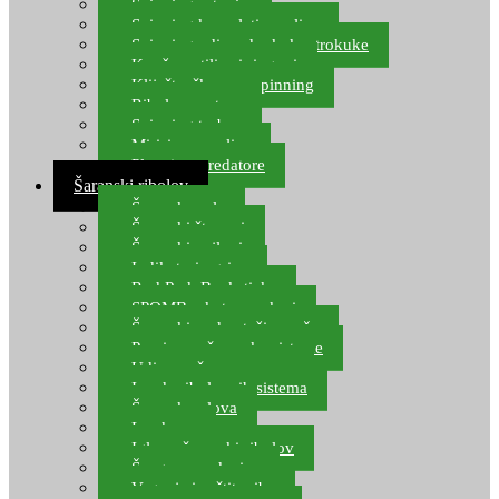
Spinning setovi
Spinning kompleti varalica
Spinning udice, dvokuke, trokuke
Kopče, vrtilice i ringovi
Kliješta, škare za spinning
Ribolov pastrve
Spinning torbe
Mirisi za varalice
Plovci za predatore
Šaranski ribolov
Šaranske role
Šaranski štapovi
Šaranski najloni
Indikatori ugriza
Rod Pod, Banksticks
SPOMB rakete, markeri
Šaranski podmetači, mreže
Pernice za šaranske sisteme
Udice za šarana, amura
Izrada ribolovnih sistema
Šaranska olova
Leadcore
Igle za šaranski ribolov
Špage, upredenice
Vaganje i zaštita ribe