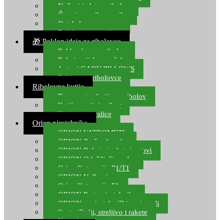
Noževi i alat za ribolov
Čamci za prihranu ribe
Ostala kamp oprema
Dalekozori i optika
🎁 Poklon ideje za ribolovce
Poklon bon za ribolov
Polarizacijske naočale
Jastuci GABY PILLOWS
Pokloni za ribolovce
Ribolovne kutije
Transportne kutije za ribolov
Kutije za sitni pribor
Kutije za varalice
Orion pirotehnika
ORION VATROMETI
ORION Zračne bombe
ORION Rakete i raketni setovi
ORION Odašiljači zvuka
Orion Kategorija P1/T1
ORION Vulkani
Orion Kategorija F1
ORION Party pirotehnika
ORION nepirotehnički proizvodi
Start pištolji, streljivo i rakete