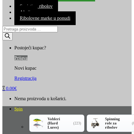
Kontakt
Savjeti za ribolov
Akcija
Ribolovne marke u ponudi
Products
search
Postojeći kupac?
Prijava
Novi kupac
Registracija
0
0.00
€
Nema proizvoda u košarici.
Spin
Vobleri
Spinning
(Hard
role za
(223)
(
Lures)
ribolov