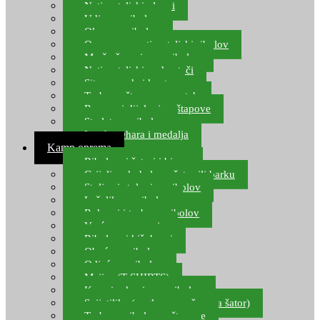
Natjecateljski plovci
Udice za ribolov
Olovo za ribolov
Oprema za natjecateljski ribolov
Mreže čuvarice za ribolov
Natjecateljski podmetači
Sito, posude i kante
Torbe za štapove – match
Rezervni dijelovi za štapove
Starlete za ribolov
Izrada pehara i medalja
Kamp oprema
Ribolovni šatori i bivvy
Grijalice, kuhala za šator ili barku
Stolice i stolovi za ribolov
Ležaljke za ribolov
Ruksaci i torbe za ribolov
Vreće za spavanje
Ribolovni kišobrani
Obuća za ribolov
Odjeća za ribolov
Majice (T-SHIRTS)
Kape i rukavice za ribolov
Svijetiljke (naglavne, ručne, za šator)
Torbe za ribolovne štapove