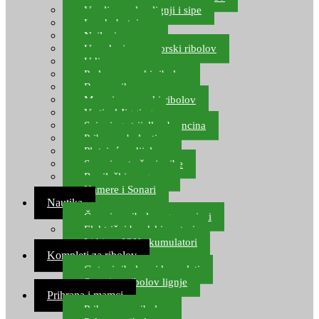
Varalice za lov lignji i sipe
Lov hobotnice
Najloni za more
Upredenice za morski ribolov
Udice za more
Perle za morski ribolov
Brum prihrana za more
Mamci za morski ribolov
Vertical Jigging
Spinning strijelke, brancina
Pribor za bolentino
Plutajuća odijela
Sonari za traženje ribe
Ronilački program
Kamere i Sonari
Nautika
Čamci za ribolov, gumenjaci
Električni brodski motori
Lithium ION akumulatori
Kompleti za ribolov
Gotovi ribolovni kompleti
Setovi za ribolov lignje
Prihrana i mamci
Prihrana za ribolov