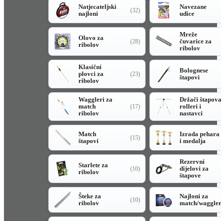
Natjecateljski
Navezane
(32)
najloni
udice
Mreže
Olovo za
čuvarice za
(28)
ribolov
ribolov
Klasični
Bolognese
plovci za
(23)
štapovi
ribolov
Waggleri za
Držači štapov
match
rolleri i
(17)
ribolov
nastavci
Match
Izrada pehara
(15)
štapovi
i medalja
Rezervni
Starlete za
dijelovi za
(10)
ribolov
štapove
Šteke za
Najloni za
(10)
ribolov
match/waggle