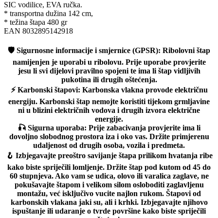
SIC vodilice, EVA ručka.
* transportna dužina 142 cm,
* težina štapa 480 gr
EAN 8032895142918
🛡️
Sigurnosne informacije i smjernice (GPSR):
Ribolovni štap
namijenjen je uporabi u ribolovu. Prije uporabe provjerite
jesu li svi dijelovi pravilno spojeni te ima li štap vidljivih
pukotina ili drugih oštećenja.
⚡
Karbonski štapovi:
Karbonska vlakna provode električnu
energiju. Karbonski štap nemojte koristiti tijekom grmljavine
ni u blizini električnih vodova i drugih izvora električne
energije.
🎣
Sigurna uporaba:
Prije zabacivanja provjerite ima li
dovoljno slobodnog prostora iza i oko vas. Držite primjerenu
udaljenost od drugih osoba, vozila i predmeta.
🪝
Izbjegavajte preoštro savijanje štapa prilikom hvatanja ribe
kako biste spriječili lomljenje. Držite štap pod kutom od 45 do
60 stupnjeva. Ako vam se udica, olovo ili varalica zaglave, ne
pokušavajte štapom i velikom silom osloboditi zaglavljenu
montažu, već isključivo vucite najlon rukom. Štapovi od
karbonskih vlakana jaki su, ali i krhki. Izbjegavajte njihovo
ispuštanje ili udaranje o tvrde površine kako biste spriječili