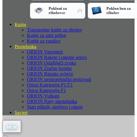
Pokloni za
Poklon bon za
(7)
ribolovce
ribolov
Kutije
Transportne kutije za ribolov
Kutije za sitni pribor
Kutije za varalice
Pirotehnika
ORION Vatrometi
ORION Rakete i raketni setovi
ORION Odašiljači zvuka
ORION Zračne bombe
ORION Rimske svijeće
ORION nepirotehnički proizvodi
Orion Kategorija P1/T1
Orion Kategorija F1
ORION Vulkani
ORION Party pirotehnika
Start pištolji, streljivo i rakete
Savjeti