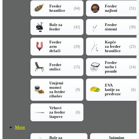
Feeder
Feeder
(64)
(51)
hranilice
najloni
Role za
Feeder
(42)
(30)
feeder
sistemi
Feeder
Kopče
arm
za feeder
(29)
(23)
držači
hranilice
Feeder
Feeder
torbe i
(15)
(14)
stolice
posude
Umjetni
EVA
mamci
kutije za
(9)
(6)
za feeder
predveze
ribolov
Vrhovi
za feeder
(6)
štapove
More
Role za
Spinning