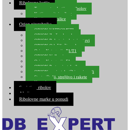
Ribolovne kutije
Transportne kutije za ribolov
Kutije za sitni pribor
Kutije za varalice
Orion pirotehnika
ORION VATROMETI
ORION Zračne bombe
ORION Rakete i raketni setovi
ORION Odašiljači zvuka
Orion Kategorija P1/T1
ORION Vulkani
Orion Kategorija F1
ORION Party pirotehnika
ORION nepirotehnički proizvodi
Start pištolji, streljivo i rakete
Kontakt
Savjeti za ribolov
Akcija
Ribolovne marke u ponudi