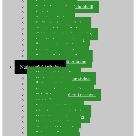
Pelete za ribolov
Feeder lovne pelete i dumbelli
Partikli za ribolov
Zemlja za ribolov
Praškasti aditivi za ribolov
Tekući aditivi za ribolov
Gel i sprej atraktori za ribolov
Lovni kukuruz za ribolov
Živi mamci za ribolov
Ljepilo za crve i prihranu
Boje za ribolovnu prihranu
Provjereni recepti prihrane
Natjecateljski ribolov
Natjecateljske stolice
Nastavci za ribolovne stolice
Šteke za ribolov
Gume i sitni pribor za šteku
Držači štapova rolleri i nastavci
Match štapovi
Role za match štapove
Waggleri za match ribolov
Najloni za match/waggler
Natjecateljski najloni
Teleskopski štapovi
Bolognese štapovi