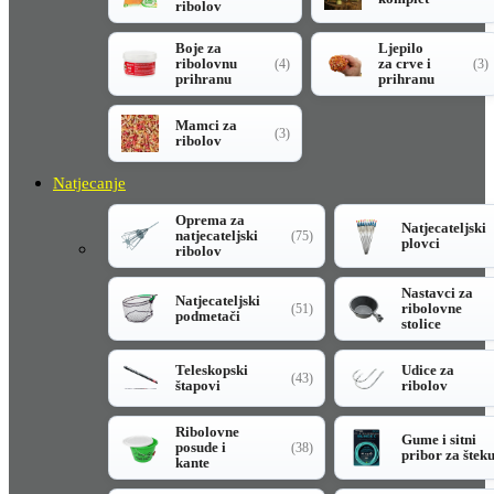
ribolov
Boje za
Ljepilo
ribolovnu
za crve i
(4)
(3)
prihranu
prihranu
Mamci za
(3)
ribolov
Natjecanje
Oprema za
Natjecateljski
natjecateljski
(75)
plovci
ribolov
Nastavci za
Natjecateljski
ribolovne
(51)
podmetači
stolice
Teleskopski
Udice za
(43)
štapovi
ribolov
Ribolovne
Gume i sitni
posude i
(38)
pribor za štek
kante