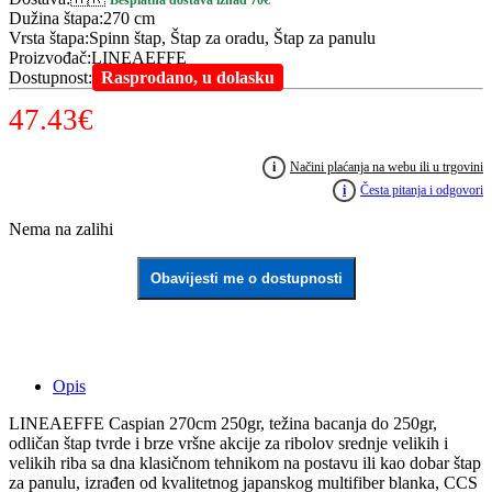
Besplatna dostava iznad 70€
Dužina štapa
:
270 cm
Vrsta štapa
:
Spinn štap, Štap za oradu, Štap za panulu
Proizvođač
:
LINEAEFFE
Dostupnost
:
Rasprodano, u dolasku
47.43
€
i
Načini plaćanja na webu ili u trgovini
i
Česta pitanja i odgovori
Nema na zalihi
Obavijesti me o dostupnosti
Opis
LINEAEFFE Caspian 270cm 250gr, težina bacanja do 250gr,
odličan štap tvrde i brze vršne akcije za ribolov srednje velikih i
velikih riba sa dna klasičnom tehnikom na postavu ili kao dobar štap
za panulu, izrađen od kvalitetnog japanskog multifiber blanka, CCS