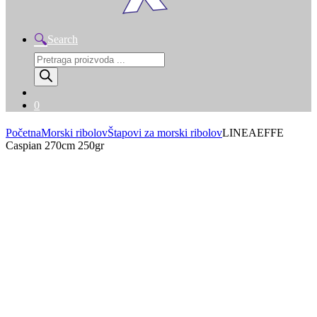
Search
Products
search
0
Početna
Morski ribolov
Štapovi za morski ribolov
LINEAEFFE
Caspian 270cm 250gr