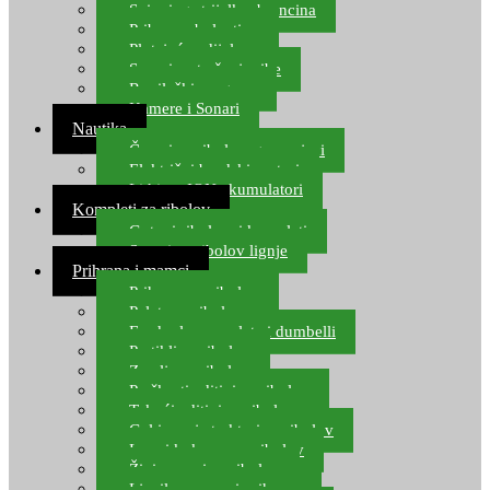
Spinning strijelke, brancina
Pribor za bolentino
Plutajuća odijela
Sonari za traženje ribe
Ronilački program
Kamere i Sonari
Nautika
Čamci za ribolov, gumenjaci
Električni brodski motori
Lithium ION akumulatori
Kompleti za ribolov
Gotovi ribolovni kompleti
Setovi za ribolov lignje
Prihrana i mamci
Prihrana za ribolov
Pelete za ribolov
Feeder lovne pelete i dumbelli
Partikli za ribolov
Zemlja za ribolov
Praškasti aditivi za ribolov
Tekući aditivi za ribolov
Gel i sprej atraktori za ribolov
Lovni kukuruz za ribolov
Živi mamci za ribolov
Ljepilo za crve i prihranu