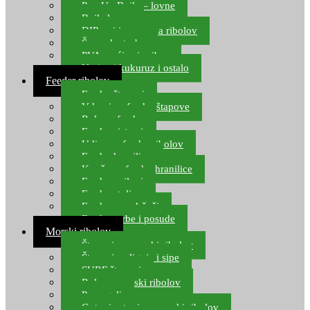
Pop Up Boile – lovne
Boile lovne
DIP-ovi i arome za ribolov
Šaranske torbe
PVA vrećice i pribor
Umjetni kukuruz i ostalo
Feeder ribolov
Feeder štapovi
Vrhovi za feeder štapove
Role za feeder
Feeder sistemi
Udice za feeder ribolov
Feeder hranilice
Kopče za feeder hranilice
Feeder najloni
Feeder stolice
Feeder arm držači
Feeder torbe i posude
Morski ribolov
Štapovi za morski ribolov
Štapovi za lignje i sipe
SURF štapovi
Role za morski ribolov
Parangali
Gotovi setovi za morski ribolov