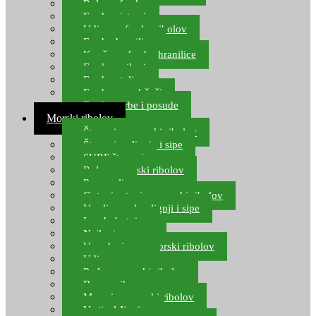
Role za feeder
Feeder sistemi
Udice za feeder ribolov
Feeder hranilice
Kopče za feeder hranilice
Feeder najloni
Feeder stolice
Feeder arm držači
Feeder torbe i posude
Morski ribolov
Štapovi za morski ribolov
Štapovi za lignje i sipe
SURF štapovi
Role za morski ribolov
Parangali
Gotovi setovi za morski ribolov
Varalice za lov lignji i sipe
Lov hobotnice
Najloni za more
Upredenice za morski ribolov
Udice za more
Perle za morski ribolov
Brum prihrana za more
Mamci za morski ribolov
Vertical Jigging