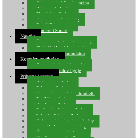
Spinning strijelke, brancina
Pribor za bolentino
Plutajuća odijela
Sonari za traženje ribe
Ronilački program
Kamere i Sonari
Nautika
Čamci za ribolov, gumenjaci
Električni brodski motori
Lithium ION akumulatori
Kompleti za ribolov
Gotovi ribolovni kompleti
Setovi za ribolov lignje
Prihrana i mamci
Prihrana za ribolov
Pelete za ribolov
Feeder lovne pelete i dumbelli
Partikli za ribolov
Zemlja za ribolov
Praškasti aditivi za ribolov
Tekući aditivi za ribolov
Gel i sprej atraktori za ribolov
Lovni kukuruz za ribolov
Živi mamci za ribolov
Ljepilo za crve i prihranu