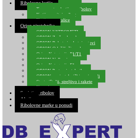
Ribolovne kutije
Transportne kutije za ribolov
Kutije za sitni pribor
Kutije za varalice
Orion pirotehnika
ORION VATROMETI
ORION Zračne bombe
ORION Rakete i raketni setovi
ORION Odašiljači zvuka
Orion Kategorija P1/T1
ORION Vulkani
Orion Kategorija F1
ORION Party pirotehnika
ORION nepirotehnički proizvodi
Start pištolji, streljivo i rakete
Kontakt
Savjeti za ribolov
Akcija
Ribolovne marke u ponudi