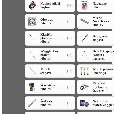
Natjecateljski
Navezane
(32)
najloni
udice
Mreže
Olovo za
čuvarice za
(28)
ribolov
ribolov
Klasični
Bolognese
plovci za
(23)
štapovi
ribolov
Waggleri za
Držači štapov
match
rolleri i
(17)
ribolov
nastavci
Match
Izrada pehara
(15)
štapovi
i medalja
Rezervni
Starlete za
dijelovi za
(10)
ribolov
štapove
Šteke za
Najloni za
(10)
ribolov
match/waggle