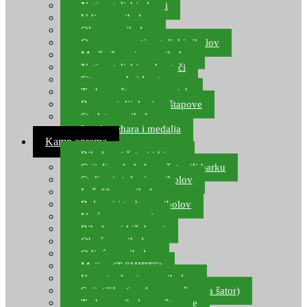
Natjecateljski plovci
Udice za ribolov
Olovo za ribolov
Oprema za natjecateljski ribolov
Mreže čuvarice za ribolov
Natjecateljski podmetači
Sito, posude i kante
Torbe za štapove – match
Rezervni dijelovi za štapove
Starlete za ribolov
Izrada pehara i medalja
Kamp oprema
Ribolovni šatori i bivvy
Grijalice, kuhala za šator ili barku
Stolice i stolovi za ribolov
Ležaljke za ribolov
Ruksaci i torbe za ribolov
Vreće za spavanje
Ribolovni kišobrani
Obuća za ribolov
Odjeća za ribolov
Majice (T-SHIRTS)
Kape i rukavice za ribolov
Svijetiljke (naglavne, ručne, za šator)
Torbe za ribolovne štapove