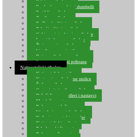
Pelete za ribolov
Feeder lovne pelete i dumbelli
Partikli za ribolov
Zemlja za ribolov
Praškasti aditivi za ribolov
Tekući aditivi za ribolov
Gel i sprej atraktori za ribolov
Lovni kukuruz za ribolov
Živi mamci za ribolov
Ljepilo za crve i prihranu
Boje za ribolovnu prihranu
Provjereni recepti prihrane
Natjecateljski ribolov
Natjecateljske stolice
Nastavci za ribolovne stolice
Šteke za ribolov
Gume i sitni pribor za šteku
Držači štapova rolleri i nastavci
Match štapovi
Role za match štapove
Waggleri za match ribolov
Najloni za match/waggler
Natjecateljski najloni
Teleskopski štapovi
Bolognese štapovi