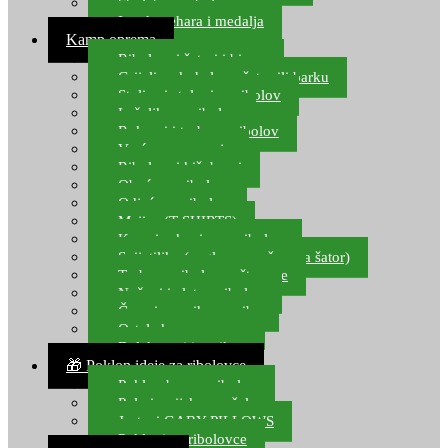
Starlete za ribolov
Izrada pehara i medalja
Kamp oprema
Ribolovni šatori i bivvy
Grijalice, kuhala za šator ili barku
Stolice i stolovi za ribolov
Ležaljke za ribolov
Ruksaci i torbe za ribolov
Vreće za spavanje
Ribolovni kišobrani
Obuća za ribolov
Odjeća za ribolov
Majice (T-SHIRTS)
Kape i rukavice za ribolov
Svijetiljke (naglavne, ručne, za šator)
Torbe za ribolovne štapove
Noževi i alat za ribolov
Čamci za prihranu ribe
Ostala kamp oprema
Dalekozori i optika
🎁 Poklon ideje za ribolovce
Poklon bon za ribolov
Polarizacijske naočale
Jastuci GABY PILLOWS
Pokloni za ribolovce