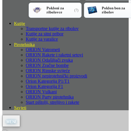
Pokloni za
Poklon bon za
(7)
ribolovce
ribolov
Kutije
Transportne kutije za ribolov
Kutije za sitni pribor
Kutije za varalice
Pirotehnika
ORION Vatrometi
ORION Rakete i raketni setovi
ORION Odašiljači zvuka
ORION Zračne bombe
ORION Rimske svijeće
ORION nepirotehnički proizvodi
Orion Kategorija P1/T1
Orion Kategorija F1
ORION Vulkani
ORION Party pirotehnika
Start pištolji, streljivo i rakete
Savjeti