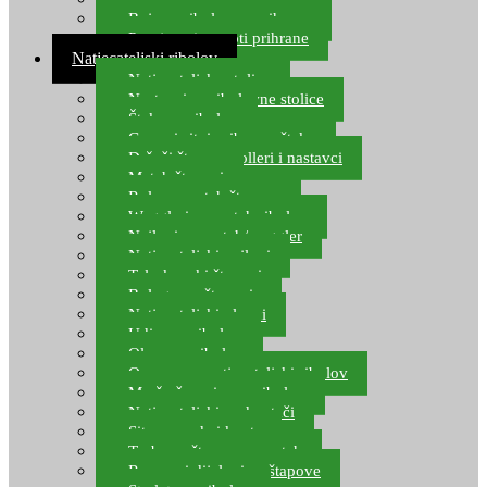
Boje za ribolovnu prihranu
Provjereni recepti prihrane
Natjecateljski ribolov
Natjecateljske stolice
Nastavci za ribolovne stolice
Šteke za ribolov
Gume i sitni pribor za šteku
Držači štapova rolleri i nastavci
Match štapovi
Role za match štapove
Waggleri za match ribolov
Najloni za match/waggler
Natjecateljski najloni
Teleskopski štapovi
Bolognese štapovi
Natjecateljski plovci
Udice za ribolov
Olovo za ribolov
Oprema za natjecateljski ribolov
Mreže čuvarice za ribolov
Natjecateljski podmetači
Sito, posude i kante
Torbe za štapove – match
Rezervni dijelovi za štapove