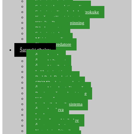
Spinning setovi
Spinning kompleti varalica
Spinning udice, dvokuke, trokuke
Kopče, vrtilice i ringovi
Kliješta, škare za spinning
Ribolov pastrve
Spinning torbe
Mirisi za varalice
Plovci za predatore
Šaranski ribolov
Šaranske role
Šaranski štapovi
Šaranski najloni
Indikatori ugriza
Rod Pod, Banksticks
SPOMB rakete, markeri
Šaranski podmetači, mreže
Pernice za šaranske sisteme
Udice za šarana, amura
Izrada ribolovnih sistema
Šaranska olova
Leadcore
Igle za šaranski ribolov
Špage, upredenice
Vaganje i zaštita ribe