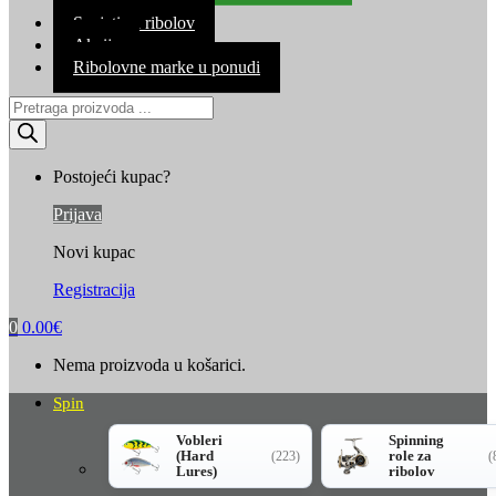
Kontakt
Savjeti za ribolov
Akcija
Ribolovne marke u ponudi
Products
search
Postojeći kupac?
Prijava
Novi kupac
Registracija
0
0.00
€
Nema proizvoda u košarici.
Spin
Vobleri
Spinning
(Hard
role za
(223)
(
Lures)
ribolov