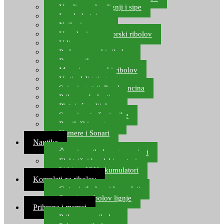
Varalice za lov lignji i sipe
Lov hobotnice
Najloni za more
Upredenice za morski ribolov
Udice za more
Perle za morski ribolov
Brum prihrana za more
Mamci za morski ribolov
Vertical Jigging
Spinning strijelke, brancina
Pribor za bolentino
Plutajuća odijela
Sonari za traženje ribe
Ronilački program
Kamere i Sonari
Nautika
Čamci za ribolov, gumenjaci
Električni brodski motori
Lithium ION akumulatori
Kompleti za ribolov
Gotovi ribolovni kompleti
Setovi za ribolov lignje
Prihrana i mamci
Prihrana za ribolov