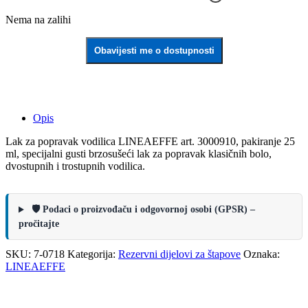
Nema na zalihi
Obavijesti me o dostupnosti
Opis
Lak za popravak vodilica LINEAEFFE art. 3000910, pakiranje 25
ml, specijalni gusti brzosušeći lak za popravak klasičnih bolo,
dvostupnih i trostupnih vodilica.
🛡️ Podaci o proizvođaču i odgovornoj osobi (GPSR) –
pročitajte
SKU:
7-0718
Kategorija:
Rezervni dijelovi za štapove
Oznaka:
LINEAEFFE