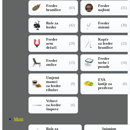
Feeder
Feeder
(63)
(51)
hranilice
najloni
Role za
Feeder
(42)
(30)
feeder
sistemi
Feeder
Kopče
arm
za feeder
(29)
(23)
držači
hranilice
Feeder
Feeder
torbe i
(15)
(14)
stolice
posude
Umjetni
EVA
mamci
kutije za
(9)
(6)
za feeder
predveze
ribolov
Vrhovi
za feeder
(6)
štapove
More
Role za
Spinning