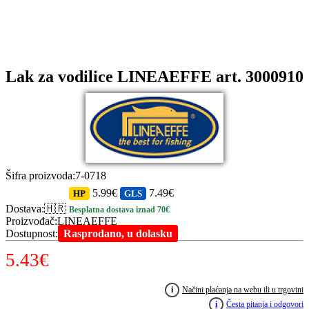
Lak za vodilice LINEAEFFE art. 3000910
Šifra proizvoda
:
7-0718
5.99€
7.49€
HP
GLS
Dostava
:
🇭🇷
Besplatna dostava iznad 70€
Proizvođač
:
LINEAEFFE
Dostupnost
:
Rasprodano, u dolasku
5.43
€
i
Načini plaćanja na webu ili u trgovini
i
Česta pitanja i odgovori