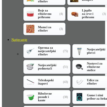
ribolov
Boje za
Ljepilo
ribolovnu
za crve i
(4)
(3)
prihranu
prihranu
Mamci za
(3)
ribolov
Natjecanje
Oprema za
Natjecateljski
natjecateljski
(75)
plovci
ribolov
Nastavci za
Natjecateljski
ribolovne
(51)
podmetači
stolice
Teleskopski
Udice za
(43)
štapovi
ribolov
Ribolovne
Gume i sitni
posude i
(38)
pribor za štek
kante