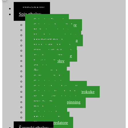
≡ IZBORNIK
Spin ribolov
Spinning štapovi
Spinning role za ribolov
Najloni za spinning
Upredenice za spinning
MADCAT Ribolov soma
Vobleri (Hard Lures)
Silikonci (Soft Lures)
Jig glave za silikonce
Leptiri za ribolov
Glavinjare
Žlice za ribolov
Sajlice za ribolov
Spinning setovi
Spinning kompleti varalica
Spinning udice, dvokuke, trokuke
Kopče, vrtilice i ringovi
Kliješta, škare za spinning
Ribolov pastrve
Spinning torbe
Mirisi za varalice
Plovci za predatore
Šaranski ribolov