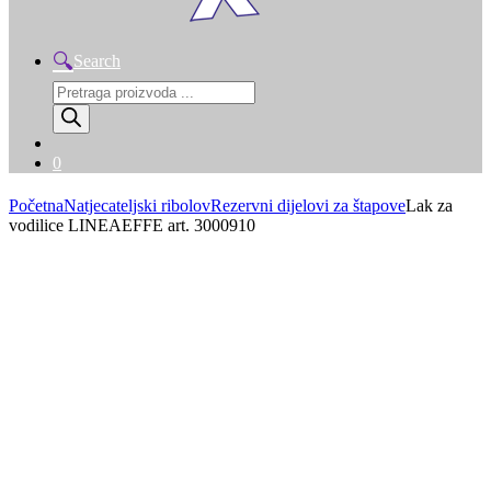
Search
Products
search
0
Početna
Natjecateljski ribolov
Rezervni dijelovi za štapove
Lak za
vodilice LINEAEFFE art. 3000910