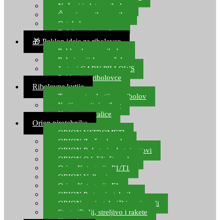
Noževi i alat za ribolov
Čamci za prihranu ribe
Ostala kamp oprema
Dalekozori i optika
🎁 Poklon ideje za ribolovce
Poklon bon za ribolov
Polarizacijske naočale
Jastuci GABY PILLOWS
Pokloni za ribolovce
Ribolovne kutije
Transportne kutije za ribolov
Kutije za sitni pribor
Kutije za varalice
Orion pirotehnika
ORION VATROMETI
ORION Zračne bombe
ORION Rakete i raketni setovi
ORION Odašiljači zvuka
Orion Kategorija P1/T1
ORION Vulkani
Orion Kategorija F1
ORION Party pirotehnika
ORION nepirotehnički proizvodi
Start pištolji, streljivo i rakete