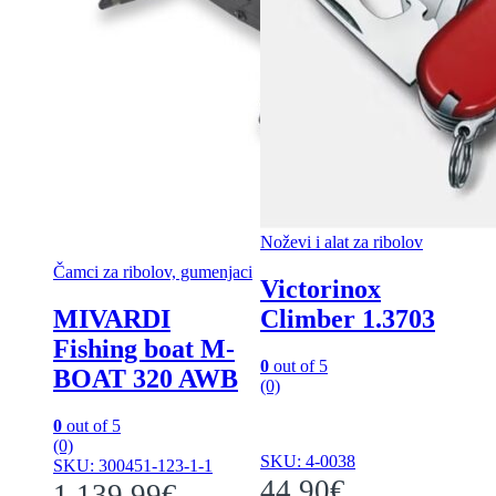
Noževi i alat za ribolov
Čamci za ribolov, gumenjaci
Victorinox
MIVARDI
Climber 1.3703
Fishing boat M-
0
out of 5
BOAT 320 AWB
(0)
0
out of 5
(0)
SKU: 4-0038
SKU: 300451-123-1-1
44.90
€
1,139.99
€