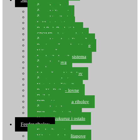
Šaranske role
Šaranski štapovi
Šaranski najloni
Indikatori ugriza
Rod Pod, Banksticks
SPOMB rakete, markeri
Šaranski podmetači, mreže
Pernice za šaranske sisteme
Udice za šarana, amura
Izrada ribolovnih sistema
Šaranska olova
Leadcore
Igle za šaranski ribolov
Špage, upredenice
Vaganje i zaštita ribe
Pop Up Boile – lovne
Boile lovne
DIP-ovi i arome za ribolov
Šaranske torbe
PVA vrećice i pribor
Umjetni kukuruz i ostalo
Feeder ribolov
Feeder štapovi
Vrhovi za feeder štapove