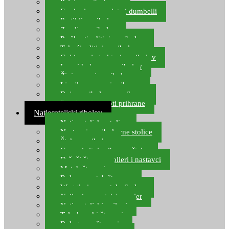
Pelete za ribolov
Feeder lovne pelete i dumbelli
Partikli za ribolov
Zemlja za ribolov
Praškasti aditivi za ribolov
Tekući aditivi za ribolov
Gel i sprej atraktori za ribolov
Lovni kukuruz za ribolov
Živi mamci za ribolov
Ljepilo za crve i prihranu
Boje za ribolovnu prihranu
Provjereni recepti prihrane
Natjecateljski ribolov
Natjecateljske stolice
Nastavci za ribolovne stolice
Šteke za ribolov
Gume i sitni pribor za šteku
Držači štapova rolleri i nastavci
Match štapovi
Role za match štapove
Waggleri za match ribolov
Najloni za match/waggler
Natjecateljski najloni
Teleskopski štapovi
Bolognese štapovi