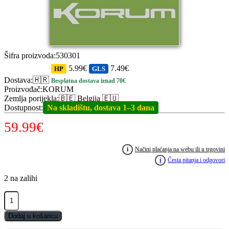
Šifra proizvoda
:
530301
5.99€
7.49€
HP
GLS
Dostava
:
🇭🇷
Besplatna dostava iznad 70€
Proizvođač
:
KORUM
Zemlja porijekla
:
🇧🇪 Belgija 🇪🇺
Dostupnost
:
Na skladištu, dostava 1–3 dana
59.99
€
i
Načini plaćanja na webu ili u trgovini
i
Česta pitanja i odgovori
2 na zalihi
KORUM
Zelos
Distance
Dodaj u košaricu
6000