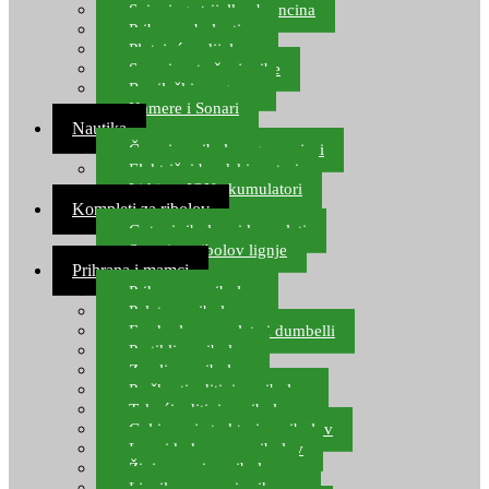
Spinning strijelke, brancina
Pribor za bolentino
Plutajuća odijela
Sonari za traženje ribe
Ronilački program
Kamere i Sonari
Nautika
Čamci za ribolov, gumenjaci
Električni brodski motori
Lithium ION akumulatori
Kompleti za ribolov
Gotovi ribolovni kompleti
Setovi za ribolov lignje
Prihrana i mamci
Prihrana za ribolov
Pelete za ribolov
Feeder lovne pelete i dumbelli
Partikli za ribolov
Zemlja za ribolov
Praškasti aditivi za ribolov
Tekući aditivi za ribolov
Gel i sprej atraktori za ribolov
Lovni kukuruz za ribolov
Živi mamci za ribolov
Ljepilo za crve i prihranu