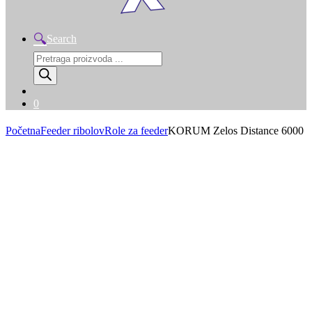
Search
Products
search
0
Početna
Feeder ribolov
Role za feeder
KORUM Zelos Distance 6000