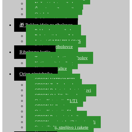
Noževi i alat za ribolov
Čamci za prihranu ribe
Ostala kamp oprema
Dalekozori i optika
🎁 Poklon ideje za ribolovce
Poklon bon za ribolov
Polarizacijske naočale
Jastuci GABY PILLOWS
Pokloni za ribolovce
Ribolovne kutije
Transportne kutije za ribolov
Kutije za sitni pribor
Kutije za varalice
Orion pirotehnika
ORION VATROMETI
ORION Zračne bombe
ORION Rakete i raketni setovi
ORION Odašiljači zvuka
Orion Kategorija P1/T1
ORION Vulkani
Orion Kategorija F1
ORION Party pirotehnika
ORION nepirotehnički proizvodi
Start pištolji, streljivo i rakete