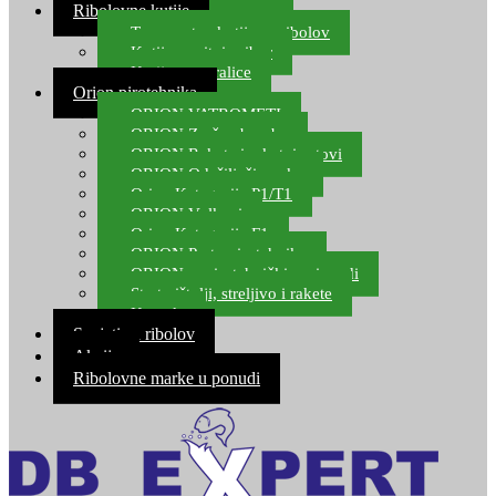
Ribolovne kutije
Transportne kutije za ribolov
Kutije za sitni pribor
Kutije za varalice
Orion pirotehnika
ORION VATROMETI
ORION Zračne bombe
ORION Rakete i raketni setovi
ORION Odašiljači zvuka
Orion Kategorija P1/T1
ORION Vulkani
Orion Kategorija F1
ORION Party pirotehnika
ORION nepirotehnički proizvodi
Start pištolji, streljivo i rakete
Kontakt
Savjeti za ribolov
Akcija
Ribolovne marke u ponudi