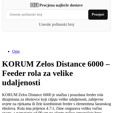
quantity
🇭🇷 Procjena najbrže dostave
Provjeri
Unesite poštanski broj
Opis
KORUM Zelos Distance 6000 –
Feeder rola za velike
udaljenosti
KORUM Zelos Distance 6000 je snažna i pouzdana feeder rola
dizajnirana za ribolovce koji ciljaju velike udaljenosti, zahtjevne
uvjete na rijekama ili žele kombinirati feeder s elementima šaranskog
ribolova. Rola ima prijenos 4.7:1, čime osigurava veliku vučnu
snagu, a namatanje od 90 cm po okretu ručice omogućuje brzo