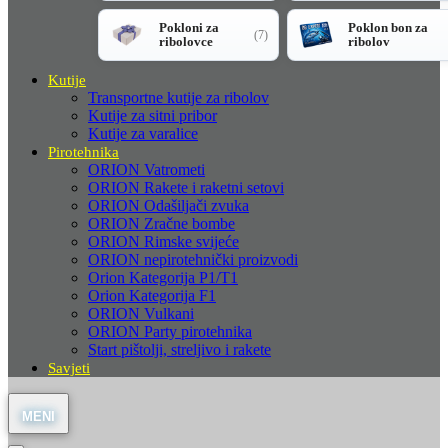
Pokloni za
Poklon bon za
(7)
ribolovce
ribolov
Kutije
Transportne kutije za ribolov
Kutije za sitni pribor
Kutije za varalice
Pirotehnika
ORION Vatrometi
ORION Rakete i raketni setovi
ORION Odašiljači zvuka
ORION Zračne bombe
ORION Rimske svijeće
ORION nepirotehnički proizvodi
Orion Kategorija P1/T1
Orion Kategorija F1
ORION Vulkani
ORION Party pirotehnika
Start pištolji, streljivo i rakete
Savjeti