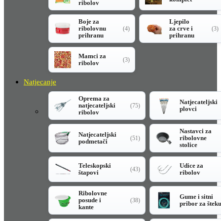
ribolov
Boje za
Ljepilo
ribolovnu
za crve i
(4)
(3)
prihranu
prihranu
Mamci za
(3)
ribolov
Natjecanje
Oprema za
Natjecateljski
natjecateljski
(75)
plovci
ribolov
Nastavci za
Natjecateljski
ribolovne
(51)
podmetači
stolice
Teleskopski
Udice za
(43)
štapovi
ribolov
Ribolovne
Gume i sitni
posude i
(38)
pribor za štek
kante