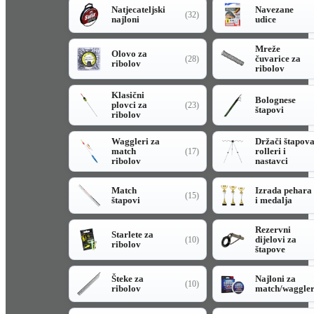
Natjecateljski
Navezane
(32)
najloni
udice
Mreže
Olovo za
čuvarice za
(28)
ribolov
ribolov
Klasični
Bolognese
plovci za
(23)
štapovi
ribolov
Waggleri za
Držači štapov
match
rolleri i
(17)
ribolov
nastavci
Match
Izrada pehara
(15)
štapovi
i medalja
Rezervni
Starlete za
dijelovi za
(10)
ribolov
štapove
Šteke za
Najloni za
(10)
ribolov
match/waggle