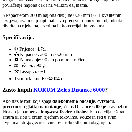
povlačenje najlona čak i na velikim daljinama.
S kapacitetom 200 m najlona debljine 0,26 mm i 6+1 kvalitetnih
ležajeva, ova rola je optimalna za precizan i pouzdan rad, bilo da
ribarite na rijekama, jezerima ili komercijalnim vodama.
Specifikacije:
⚙️ Prijenos: 4.7:1
🎣 Kapacitet: 200 m / 0,26 mm
🔄 Namatanje: 90 cm po okretu ručice
⚖️ Težina: 390 g
🛠️ Ležajevi: 6+1
Tvornički kod K0340045
Zašto kupiti
KORUM Zelos Distance 6000
?
Ako tražite rolu koja spaja
dalekometno bacanje
,
čvrstoću
,
preciznost i glatko namatanje
, Zelos Distance 6000 je pravi izbor.
Idealan je partner za
long-cast feeder ribolov
, bilo da ciljate šarana,
amura ili ribu u brzim riječnim tokovima. Pouzdan rad u svim
uvjetima i dugovječnost čine ovu rolu odličnim ulaganjem.