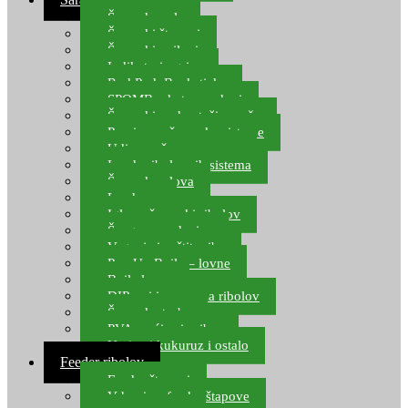
Šaranske role
Šaranski štapovi
Šaranski najloni
Indikatori ugriza
Rod Pod, Banksticks
SPOMB rakete, markeri
Šaranski podmetači, mreže
Pernice za šaranske sisteme
Udice za šarana, amura
Izrada ribolovnih sistema
Šaranska olova
Leadcore
Igle za šaranski ribolov
Špage, upredenice
Vaganje i zaštita ribe
Pop Up Boile – lovne
Boile lovne
DIP-ovi i arome za ribolov
Šaranske torbe
PVA vrećice i pribor
Umjetni kukuruz i ostalo
Feeder ribolov
Feeder štapovi
Vrhovi za feeder štapove