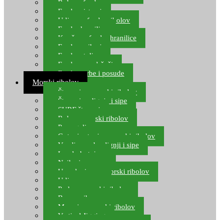
Role za feeder
Feeder sistemi
Udice za feeder ribolov
Feeder hranilice
Kopče za feeder hranilice
Feeder najloni
Feeder stolice
Feeder arm držači
Feeder torbe i posude
Morski ribolov
Štapovi za morski ribolov
Štapovi za lignje i sipe
SURF štapovi
Role za morski ribolov
Parangali
Gotovi setovi za morski ribolov
Varalice za lov lignji i sipe
Lov hobotnice
Najloni za more
Upredenice za morski ribolov
Udice za more
Perle za morski ribolov
Brum prihrana za more
Mamci za morski ribolov
Vertical Jigging