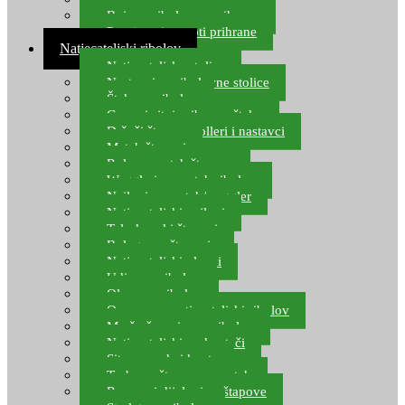
Boje za ribolovnu prihranu
Provjereni recepti prihrane
Natjecateljski ribolov
Natjecateljske stolice
Nastavci za ribolovne stolice
Šteke za ribolov
Gume i sitni pribor za šteku
Držači štapova rolleri i nastavci
Match štapovi
Role za match štapove
Waggleri za match ribolov
Najloni za match/waggler
Natjecateljski najloni
Teleskopski štapovi
Bolognese štapovi
Natjecateljski plovci
Udice za ribolov
Olovo za ribolov
Oprema za natjecateljski ribolov
Mreže čuvarice za ribolov
Natjecateljski podmetači
Sito, posude i kante
Torbe za štapove – match
Rezervni dijelovi za štapove