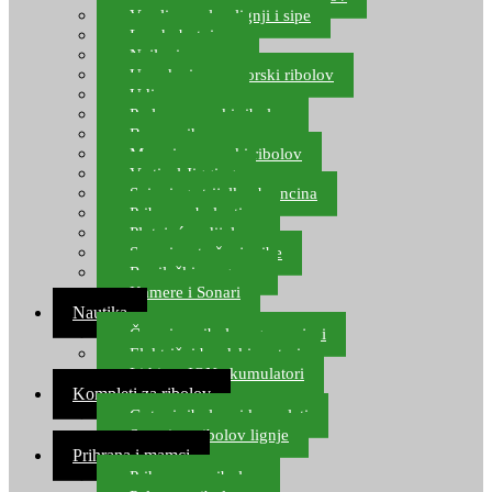
Varalice za lov lignji i sipe
Lov hobotnice
Najloni za more
Upredenice za morski ribolov
Udice za more
Perle za morski ribolov
Brum prihrana za more
Mamci za morski ribolov
Vertical Jigging
Spinning strijelke, brancina
Pribor za bolentino
Plutajuća odijela
Sonari za traženje ribe
Ronilački program
Kamere i Sonari
Nautika
Čamci za ribolov, gumenjaci
Električni brodski motori
Lithium ION akumulatori
Kompleti za ribolov
Gotovi ribolovni kompleti
Setovi za ribolov lignje
Prihrana i mamci
Prihrana za ribolov