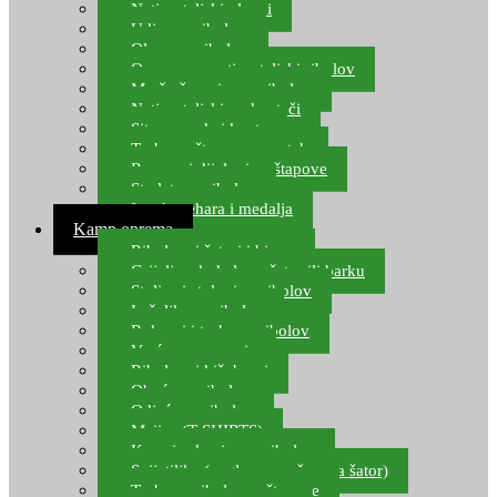
Natjecateljski plovci
Udice za ribolov
Olovo za ribolov
Oprema za natjecateljski ribolov
Mreže čuvarice za ribolov
Natjecateljski podmetači
Sito, posude i kante
Torbe za štapove – match
Rezervni dijelovi za štapove
Starlete za ribolov
Izrada pehara i medalja
Kamp oprema
Ribolovni šatori i bivvy
Grijalice, kuhala za šator ili barku
Stolice i stolovi za ribolov
Ležaljke za ribolov
Ruksaci i torbe za ribolov
Vreće za spavanje
Ribolovni kišobrani
Obuća za ribolov
Odjeća za ribolov
Majice (T-SHIRTS)
Kape i rukavice za ribolov
Svijetiljke (naglavne, ručne, za šator)
Torbe za ribolovne štapove