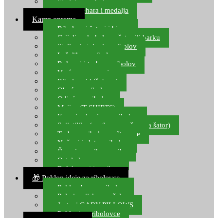
Starlete za ribolov
Izrada pehara i medalja
Kamp oprema
Ribolovni šatori i bivvy
Grijalice, kuhala za šator ili barku
Stolice i stolovi za ribolov
Ležaljke za ribolov
Ruksaci i torbe za ribolov
Vreće za spavanje
Ribolovni kišobrani
Obuća za ribolov
Odjeća za ribolov
Majice (T-SHIRTS)
Kape i rukavice za ribolov
Svijetiljke (naglavne, ručne, za šator)
Torbe za ribolovne štapove
Noževi i alat za ribolov
Čamci za prihranu ribe
Ostala kamp oprema
Dalekozori i optika
🎁 Poklon ideje za ribolovce
Poklon bon za ribolov
Polarizacijske naočale
Jastuci GABY PILLOWS
Pokloni za ribolovce