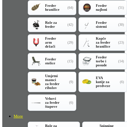
Feeder
Feeder
(64)
(51)
hranilice
najloni
Role za
Feeder
(42)
(30)
feeder
sistemi
Feeder
Kopče
arm
za feeder
(29)
(23)
držači
hranilice
Feeder
Feeder
torbe i
(15)
(14)
stolice
posude
Umjetni
EVA
mamci
kutije za
(9)
(6)
za feeder
predveze
ribolov
Vrhovi
za feeder
(6)
štapove
More
Role za
Spinning