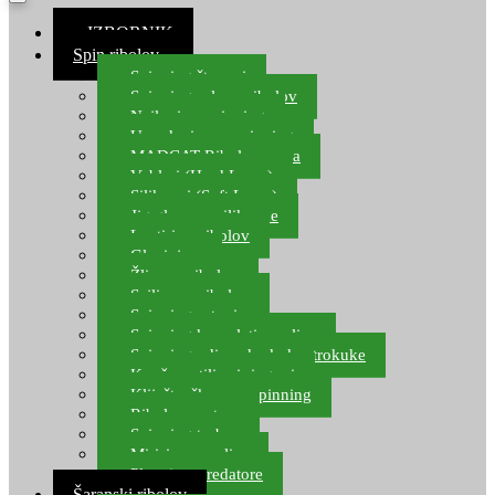
≡ IZBORNIK
Spin ribolov
Spinning štapovi
Spinning role za ribolov
Najloni za spinning
Upredenice za spinning
MADCAT Ribolov soma
Vobleri (Hard Lures)
Silikonci (Soft Lures)
Jig glave za silikonce
Leptiri za ribolov
Glavinjare
Žlice za ribolov
Sajlice za ribolov
Spinning setovi
Spinning kompleti varalica
Spinning udice, dvokuke, trokuke
Kopče, vrtilice i ringovi
Kliješta, škare za spinning
Ribolov pastrve
Spinning torbe
Mirisi za varalice
Plovci za predatore
Šaranski ribolov