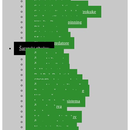
Spinning setovi
Spinning kompleti varalica
Spinning udice, dvokuke, trokuke
Kopče, vrtilice i ringovi
Kliješta, škare za spinning
Ribolov pastrve
Spinning torbe
Mirisi za varalice
Plovci za predatore
Šaranski ribolov
Šaranske role
Šaranski štapovi
Šaranski najloni
Indikatori ugriza
Rod Pod, Banksticks
SPOMB rakete, markeri
Šaranski podmetači, mreže
Pernice za šaranske sisteme
Udice za šarana, amura
Izrada ribolovnih sistema
Šaranska olova
Leadcore
Igle za šaranski ribolov
Špage, upredenice
Vaganje i zaštita ribe