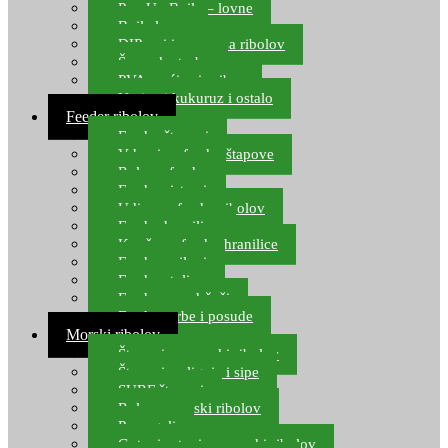
Pop Up Boile – lovne
Boile lovne
DIP-ovi i arome za ribolov
Šaranske torbe
PVA vrećice i pribor
Umjetni kukuruz i ostalo
Feeder ribolov
Feeder štapovi
Vrhovi za feeder štapove
Role za feeder
Feeder sistemi
Udice za feeder ribolov
Feeder hranilice
Kopče za feeder hranilice
Feeder najloni
Feeder stolice
Feeder arm držači
Feeder torbe i posude
Morski ribolov
Štapovi za morski ribolov
Štapovi za lignje i sipe
SURF štapovi
Role za morski ribolov
Parangali
Gotovi setovi za morski ribolov