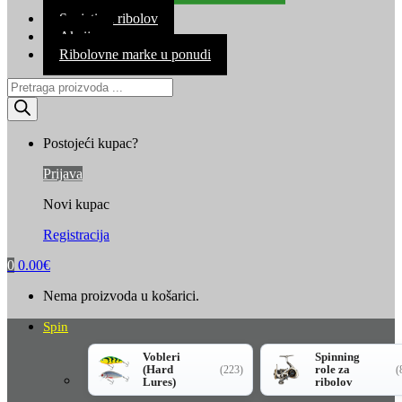
Kontakt
Savjeti za ribolov
Akcija
Ribolovne marke u ponudi
Products
search
Postojeći kupac?
Prijava
Novi kupac
Registracija
0
0.00
€
Nema proizvoda u košarici.
Spin
Vobleri
Spinning
(Hard
role za
(223)
(
Lures)
ribolov