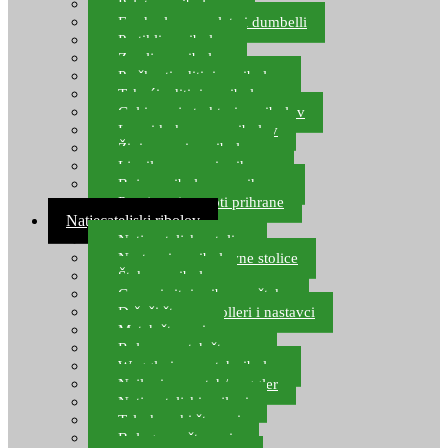
Pelete za ribolov
Feeder lovne pelete i dumbelli
Partikli za ribolov
Zemlja za ribolov
Praškasti aditivi za ribolov
Tekući aditivi za ribolov
Gel i sprej atraktori za ribolov
Lovni kukuruz za ribolov
Živi mamci za ribolov
Ljepilo za crve i prihranu
Boje za ribolovnu prihranu
Provjereni recepti prihrane
Natjecateljski ribolov
Natjecateljske stolice
Nastavci za ribolovne stolice
Šteke za ribolov
Gume i sitni pribor za šteku
Držači štapova rolleri i nastavci
Match štapovi
Role za match štapove
Waggleri za match ribolov
Najloni za match/waggler
Natjecateljski najloni
Teleskopski štapovi
Bolognese štapovi