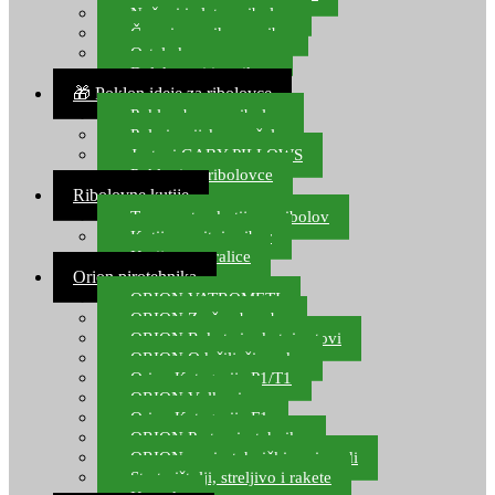
Noževi i alat za ribolov
Čamci za prihranu ribe
Ostala kamp oprema
Dalekozori i optika
🎁 Poklon ideje za ribolovce
Poklon bon za ribolov
Polarizacijske naočale
Jastuci GABY PILLOWS
Pokloni za ribolovce
Ribolovne kutije
Transportne kutije za ribolov
Kutije za sitni pribor
Kutije za varalice
Orion pirotehnika
ORION VATROMETI
ORION Zračne bombe
ORION Rakete i raketni setovi
ORION Odašiljači zvuka
Orion Kategorija P1/T1
ORION Vulkani
Orion Kategorija F1
ORION Party pirotehnika
ORION nepirotehnički proizvodi
Start pištolji, streljivo i rakete