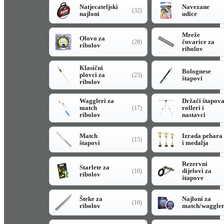
Natjecateljski
Navezane
(32)
najloni
udice
Mreže
Olovo za
čuvarice za
(28)
ribolov
ribolov
Klasični
Bolognese
plovci za
(23)
štapovi
ribolov
Waggleri za
Držači štapov
match
rolleri i
(17)
ribolov
nastavci
Match
Izrada pehara
(15)
štapovi
i medalja
Rezervni
Starlete za
dijelovi za
(10)
ribolov
štapove
Šteke za
Najloni za
(10)
ribolov
match/waggle