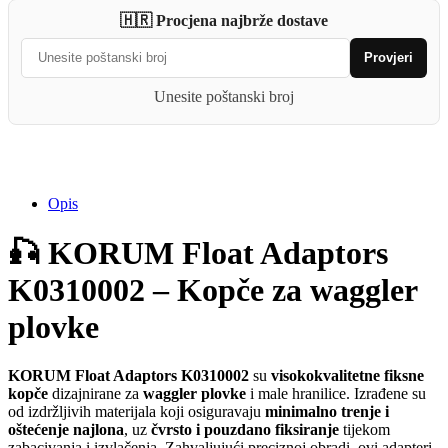
quantity
🇭🇷 Procjena najbrže dostave
Provjeri
Unesite poštanski broj
Opis
🎣 KORUM Float Adaptors
K0310002 – Kopče za waggler
plovke
KORUM Float Adaptors K0310002
su
visokokvalitetne fiksne
kopče
dizajnirane za
waggler plovke
i male hranilice. Izrađene su
od izdržljivih materijala koji osiguravaju
minimalno trenje i
oštećenje najlona
, uz
čvrsto i pouzdano fiksiranje
tijekom
zabacivanja i izvlačenja. Zahvaljujući preciznoj obradi, ovi adapteri