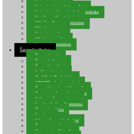
Spinning setovi
Spinning kompleti varalica
Spinning udice, dvokuke, trokuke
Kopče, vrtilice i ringovi
Kliješta, škare za spinning
Ribolov pastrve
Spinning torbe
Mirisi za varalice
Plovci za predatore
Šaranski ribolov
Šaranske role
Šaranski štapovi
Šaranski najloni
Indikatori ugriza
Rod Pod, Banksticks
SPOMB rakete, markeri
Šaranski podmetači, mreže
Pernice za šaranske sisteme
Udice za šarana, amura
Izrada ribolovnih sistema
Šaranska olova
Leadcore
Igle za šaranski ribolov
Špage, upredenice
Vaganje i zaštita ribe