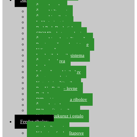
Šaranske role
Šaranski štapovi
Šaranski najloni
Indikatori ugriza
Rod Pod, Banksticks
SPOMB rakete, markeri
Šaranski podmetači, mreže
Pernice za šaranske sisteme
Udice za šarana, amura
Izrada ribolovnih sistema
Šaranska olova
Leadcore
Igle za šaranski ribolov
Špage, upredenice
Vaganje i zaštita ribe
Pop Up Boile – lovne
Boile lovne
DIP-ovi i arome za ribolov
Šaranske torbe
PVA vrećice i pribor
Umjetni kukuruz i ostalo
Feeder ribolov
Feeder štapovi
Vrhovi za feeder štapove