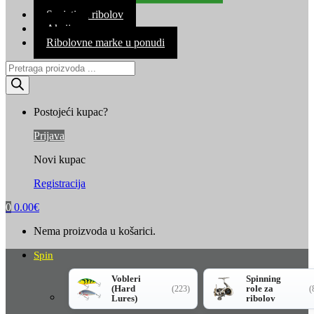
Kontakt
Savjeti za ribolov
Akcija
Ribolovne marke u ponudi
Products
search
Postojeći kupac?
Prijava
Novi kupac
Registracija
0
0.00
€
Nema proizvoda u košarici.
Spin
Vobleri
Spinning
(Hard
role za
(223)
(
Lures)
ribolov