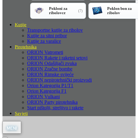
Pokloni za
Poklon bon za
(7)
ribolovce
ribolov
Kutije
Transportne kutije za ribolov
Kutije za sitni pribor
Kutije za varalice
Pirotehnika
ORION Vatrometi
ORION Rakete i raketni setovi
ORION Odašiljači zvuka
ORION Zračne bombe
ORION Rimske svijeće
ORION nepirotehnički proizvodi
Orion Kategorija P1/T1
Orion Kategorija F1
ORION Vulkani
ORION Party pirotehnika
Start pištolji, streljivo i rakete
Savjeti