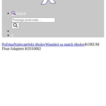
Search
Products
search
0
Početna
Natjecateljski ribolov
Waggleri za match ribolov
KORUM
Float Adaptors K0310002