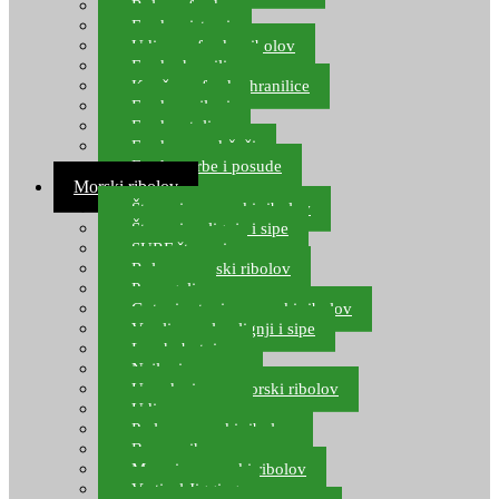
Role za feeder
Feeder sistemi
Udice za feeder ribolov
Feeder hranilice
Kopče za feeder hranilice
Feeder najloni
Feeder stolice
Feeder arm držači
Feeder torbe i posude
Morski ribolov
Štapovi za morski ribolov
Štapovi za lignje i sipe
SURF štapovi
Role za morski ribolov
Parangali
Gotovi setovi za morski ribolov
Varalice za lov lignji i sipe
Lov hobotnice
Najloni za more
Upredenice za morski ribolov
Udice za more
Perle za morski ribolov
Brum prihrana za more
Mamci za morski ribolov
Vertical Jigging