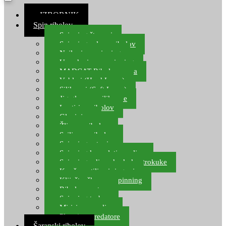
≡ IZBORNIK
Spin ribolov
Spinning štapovi
Spinning role za ribolov
Najloni za spinning
Upredenice za spinning
MADCAT Ribolov soma
Vobleri (Hard Lures)
Silikonci (Soft Lures)
Jig glave za silikonce
Leptiri za ribolov
Glavinjare
Žlice za ribolov
Sajlice za ribolov
Spinning setovi
Spinning kompleti varalica
Spinning udice, dvokuke, trokuke
Kopče, vrtilice i ringovi
Kliješta, škare za spinning
Ribolov pastrve
Spinning torbe
Mirisi za varalice
Plovci za predatore
Šaranski ribolov