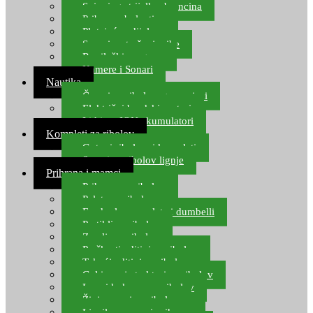
Spinning strijelke, brancina
Pribor za bolentino
Plutajuća odijela
Sonari za traženje ribe
Ronilački program
Kamere i Sonari
Nautika
Čamci za ribolov, gumenjaci
Električni brodski motori
Lithium ION akumulatori
Kompleti za ribolov
Gotovi ribolovni kompleti
Setovi za ribolov lignje
Prihrana i mamci
Prihrana za ribolov
Pelete za ribolov
Feeder lovne pelete i dumbelli
Partikli za ribolov
Zemlja za ribolov
Praškasti aditivi za ribolov
Tekući aditivi za ribolov
Gel i sprej atraktori za ribolov
Lovni kukuruz za ribolov
Živi mamci za ribolov
Ljepilo za crve i prihranu