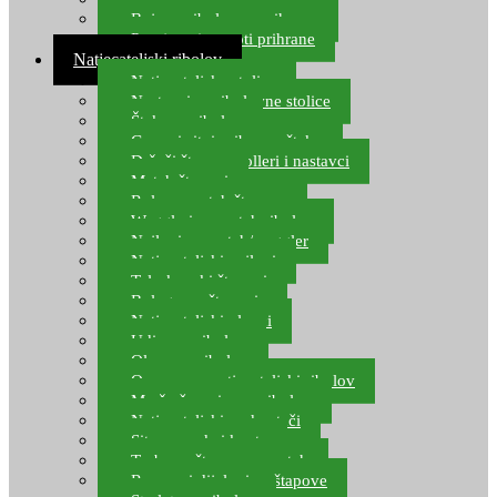
Boje za ribolovnu prihranu
Provjereni recepti prihrane
Natjecateljski ribolov
Natjecateljske stolice
Nastavci za ribolovne stolice
Šteke za ribolov
Gume i sitni pribor za šteku
Držači štapova rolleri i nastavci
Match štapovi
Role za match štapove
Waggleri za match ribolov
Najloni za match/waggler
Natjecateljski najloni
Teleskopski štapovi
Bolognese štapovi
Natjecateljski plovci
Udice za ribolov
Olovo za ribolov
Oprema za natjecateljski ribolov
Mreže čuvarice za ribolov
Natjecateljski podmetači
Sito, posude i kante
Torbe za štapove – match
Rezervni dijelovi za štapove