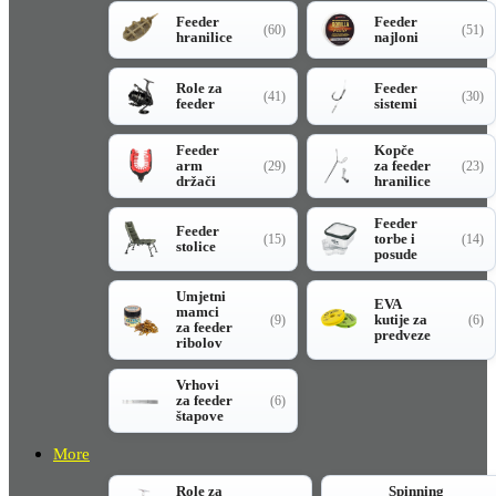
Feeder
Feeder
(60)
(51)
hranilice
najloni
Role za
Feeder
(41)
(30)
feeder
sistemi
Feeder
Kopče
arm
za feeder
(29)
(23)
držači
hranilice
Feeder
Feeder
torbe i
(15)
(14)
stolice
posude
Umjetni
EVA
mamci
kutije za
(9)
(6)
za feeder
predveze
ribolov
Vrhovi
za feeder
(6)
štapove
More
Role za
Spinning