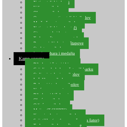
Natjecateljski plovci
Udice za ribolov
Olovo za ribolov
Oprema za natjecateljski ribolov
Mreže čuvarice za ribolov
Natjecateljski podmetači
Sito, posude i kante
Torbe za štapove – match
Rezervni dijelovi za štapove
Starlete za ribolov
Izrada pehara i medalja
Kamp oprema
Ribolovni šatori i bivvy
Grijalice, kuhala za šator ili barku
Stolice i stolovi za ribolov
Ležaljke za ribolov
Ruksaci i torbe za ribolov
Vreće za spavanje
Ribolovni kišobrani
Obuća za ribolov
Odjeća za ribolov
Majice (T-SHIRTS)
Kape i rukavice za ribolov
Svijetiljke (naglavne, ručne, za šator)
Torbe za ribolovne štapove