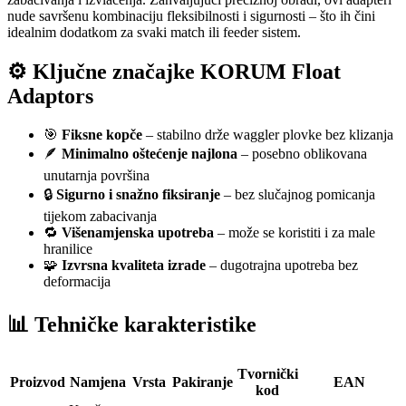
nude savršenu kombinaciju fleksibilnosti i sigurnosti – što ih čini
idealnim dodatkom za svaki match ili feeder sistem.
⚙️ Ključne značajke KORUM Float
Adaptors
🎯
Fiksne kopče
– stabilno drže waggler plovke bez klizanja
🪶
Minimalno oštećenje najlona
– posebno oblikovana
unutarnja površina
🔒
Sigurno i snažno fiksiranje
– bez slučajnog pomicanja
tijekom zabacivanja
🔁
Višenamjenska upotreba
– može se koristiti i za male
hranilice
🧩
Izvrsna kvaliteta izrade
– dugotrajna upotreba bez
deformacija
📊 Tehničke karakteristike
Tvornički
Proizvod
Namjena
Vrsta
Pakiranje
EAN
kod