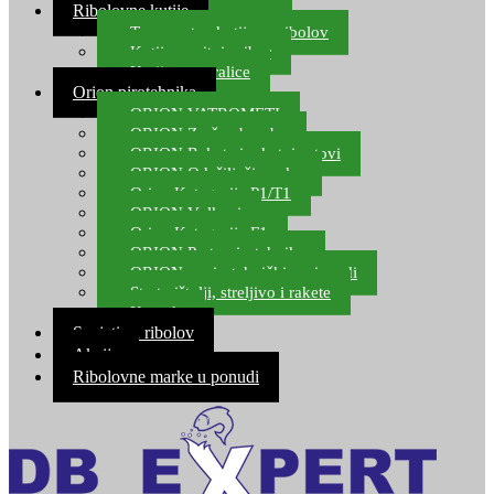
Ribolovne kutije
Transportne kutije za ribolov
Kutije za sitni pribor
Kutije za varalice
Orion pirotehnika
ORION VATROMETI
ORION Zračne bombe
ORION Rakete i raketni setovi
ORION Odašiljači zvuka
Orion Kategorija P1/T1
ORION Vulkani
Orion Kategorija F1
ORION Party pirotehnika
ORION nepirotehnički proizvodi
Start pištolji, streljivo i rakete
Kontakt
Savjeti za ribolov
Akcija
Ribolovne marke u ponudi