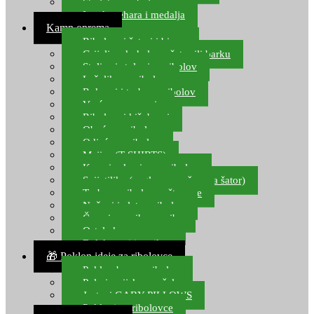
Starlete za ribolov
Izrada pehara i medalja
Kamp oprema
Ribolovni šatori i bivvy
Grijalice, kuhala za šator ili barku
Stolice i stolovi za ribolov
Ležaljke za ribolov
Ruksaci i torbe za ribolov
Vreće za spavanje
Ribolovni kišobrani
Obuća za ribolov
Odjeća za ribolov
Majice (T-SHIRTS)
Kape i rukavice za ribolov
Svijetiljke (naglavne, ručne, za šator)
Torbe za ribolovne štapove
Noževi i alat za ribolov
Čamci za prihranu ribe
Ostala kamp oprema
Dalekozori i optika
🎁 Poklon ideje za ribolovce
Poklon bon za ribolov
Polarizacijske naočale
Jastuci GABY PILLOWS
Pokloni za ribolovce