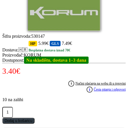
Šifra proizvoda
:
530147
5.99€
7.49€
HP
GLS
Dostava
:
🇭🇷
Besplatna dostava iznad 70€
Proizvođač
:
KORUM
Dostupnost
:
Na skladištu, dostava 1–3 dana
3.40
€
i
Načini plaćanja na webu ili u trgovini
i
Česta pitanja i odgovori
10 na zalihi
KORUM
Float
Adaptors
Dodaj u košaricu
K0310002