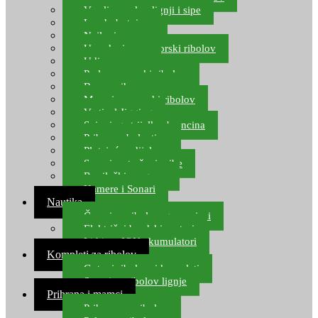
Varalice za lov lignji i sipe
Lov hobotnice
Najloni za more
Upredenice za morski ribolov
Udice za more
Perle za morski ribolov
Brum prihrana za more
Mamci za morski ribolov
Vertical Jigging
Spinning strijelke, brancina
Pribor za bolentino
Plutajuća odijela
Sonari za traženje ribe
Ronilački program
Kamere i Sonari
Nautika
Čamci za ribolov, gumenjaci
Električni brodski motori
Lithium ION akumulatori
Kompleti za ribolov
Gotovi ribolovni kompleti
Setovi za ribolov lignje
Prihrana i mamci
Prihrana za ribolov