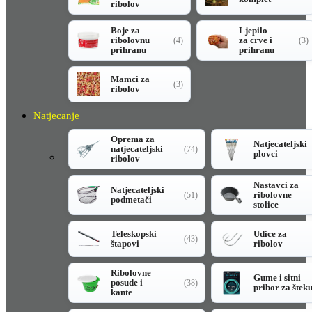
ribolov
Boje za
Ljepilo
ribolovnu
za crve i
(4)
(3)
prihranu
prihranu
Mamci za
(3)
ribolov
Natjecanje
Oprema za
Natjecateljski
natjecateljski
(74)
plovci
ribolov
Nastavci za
Natjecateljski
ribolovne
(51)
podmetači
stolice
Teleskopski
Udice za
(43)
štapovi
ribolov
Ribolovne
Gume i sitni
posude i
(38)
pribor za štek
kante