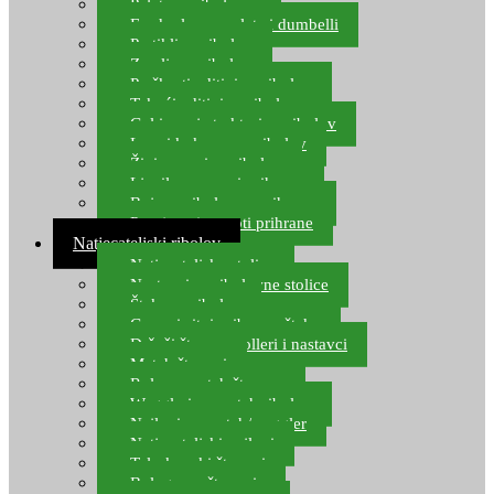
Pelete za ribolov
Feeder lovne pelete i dumbelli
Partikli za ribolov
Zemlja za ribolov
Praškasti aditivi za ribolov
Tekući aditivi za ribolov
Gel i sprej atraktori za ribolov
Lovni kukuruz za ribolov
Živi mamci za ribolov
Ljepilo za crve i prihranu
Boje za ribolovnu prihranu
Provjereni recepti prihrane
Natjecateljski ribolov
Natjecateljske stolice
Nastavci za ribolovne stolice
Šteke za ribolov
Gume i sitni pribor za šteku
Držači štapova rolleri i nastavci
Match štapovi
Role za match štapove
Waggleri za match ribolov
Najloni za match/waggler
Natjecateljski najloni
Teleskopski štapovi
Bolognese štapovi