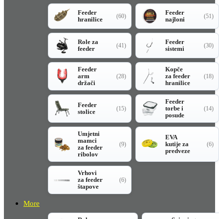
Feeder
Feeder
(60)
(51)
hranilice
najloni
Role za
Feeder
(41)
(30)
feeder
sistemi
Feeder
Kopče
arm
za feeder
(28)
(18)
držači
hranilice
Feeder
Feeder
torbe i
(15)
(14)
stolice
posude
Umjetni
EVA
mamci
kutije za
(9)
(6)
za feeder
predveze
ribolov
Vrhovi
za feeder
(6)
štapove
More