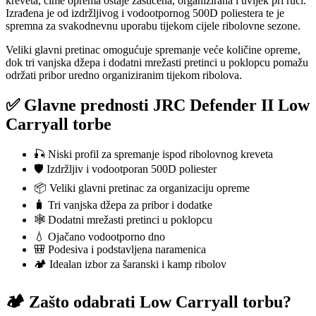
kreveta, čime oprema ostaje zaštićena, organizirana i uvijek pri ruci.
Izrađena je od izdržljivog i vodootpornog 500D poliestera te je
spremna za svakodnevnu uporabu tijekom cijele ribolovne sezone.
Veliki glavni pretinac omogućuje spremanje veće količine opreme,
dok tri vanjska džepa i dodatni mrežasti pretinci u poklopcu pomažu
održati pribor uredno organiziranim tijekom ribolova.
✅ Glavne prednosti JRC Defender II Low
Carryall torbe
🎣 Niski profil za spremanje ispod ribolovnog kreveta
🛡️ Izdržljiv i vodootporan 500D poliester
📦 Veliki glavni pretinac za organizaciju opreme
🧳 Tri vanjska džepa za pribor i dodatke
🕸️ Dodatni mrežasti pretinci u poklopcu
💧 Ojačano vodootporno dno
🎒 Podesiva i podstavljena naramenica
🏕️ Idealan izbor za šaranski i kamp ribolov
🏕️ Zašto odabrati Low Carryall torbu?