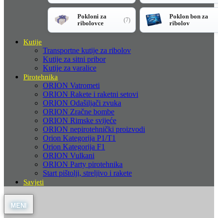
Pokloni za
Poklon bon za
(7)
ribolovce
ribolov
Kutije
Transportne kutije za ribolov
Kutije za sitni pribor
Kutije za varalice
Pirotehnika
ORION Vatrometi
ORION Rakete i raketni setovi
ORION Odašiljači zvuka
ORION Zračne bombe
ORION Rimske svijeće
ORION nepirotehnički proizvodi
Orion Kategorija P1/T1
Orion Kategorija F1
ORION Vulkani
ORION Party pirotehnika
Start pištolji, streljivo i rakete
Savjeti