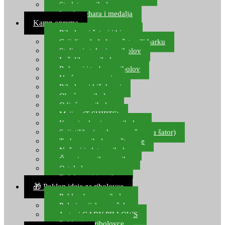
Starlete za ribolov
Izrada pehara i medalja
Kamp oprema
Ribolovni šatori i bivvy
Grijalice, kuhala za šator ili barku
Stolice i stolovi za ribolov
Ležaljke za ribolov
Ruksaci i torbe za ribolov
Vreće za spavanje
Ribolovni kišobrani
Obuća za ribolov
Odjeća za ribolov
Majice (T-SHIRTS)
Kape i rukavice za ribolov
Svijetiljke (naglavne, ručne, za šator)
Torbe za ribolovne štapove
Noževi i alat za ribolov
Čamci za prihranu ribe
Ostala kamp oprema
Dalekozori i optika
🎁 Poklon ideje za ribolovce
Poklon bon za ribolov
Polarizacijske naočale
Jastuci GABY PILLOWS
Pokloni za ribolovce