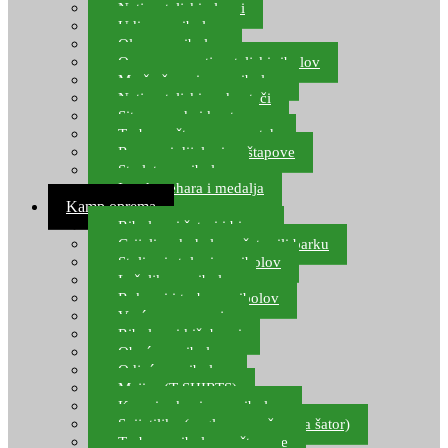
Natjecateljski plovci
Udice za ribolov
Olovo za ribolov
Oprema za natjecateljski ribolov
Mreže čuvarice za ribolov
Natjecateljski podmetači
Sito, posude i kante
Torbe za štapove – match
Rezervni dijelovi za štapove
Starlete za ribolov
Izrada pehara i medalja
Kamp oprema
Ribolovni šatori i bivvy
Grijalice, kuhala za šator ili barku
Stolice i stolovi za ribolov
Ležaljke za ribolov
Ruksaci i torbe za ribolov
Vreće za spavanje
Ribolovni kišobrani
Obuća za ribolov
Odjeća za ribolov
Majice (T-SHIRTS)
Kape i rukavice za ribolov
Svijetiljke (naglavne, ručne, za šator)
Torbe za ribolovne štapove