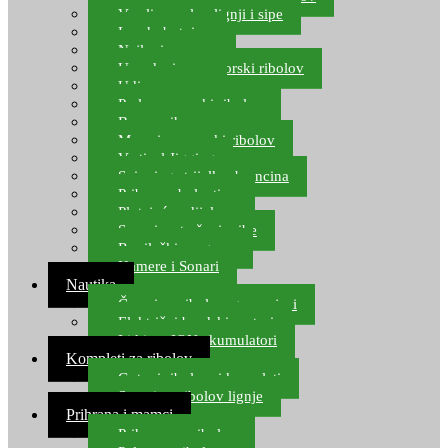
Varalice za lov lignji i sipe
Lov hobotnice
Najloni za more
Upredenice za morski ribolov
Udice za more
Perle za morski ribolov
Brum prihrana za more
Mamci za morski ribolov
Vertical Jigging
Spinning strijelke, brancina
Pribor za bolentino
Plutajuća odijela
Sonari za traženje ribe
Ronilački program
Kamere i Sonari
Nautika
Čamci za ribolov, gumenjaci
Električni brodski motori
Lithium ION akumulatori
Kompleti za ribolov
Gotovi ribolovni kompleti
Setovi za ribolov lignje
Prihrana i mamci
Prihrana za ribolov