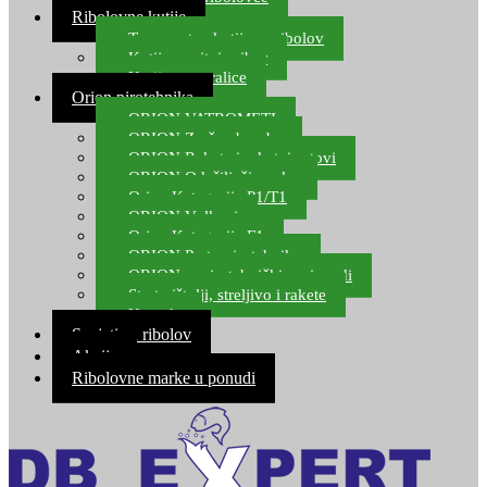
Ribolovne kutije
Transportne kutije za ribolov
Kutije za sitni pribor
Kutije za varalice
Orion pirotehnika
ORION VATROMETI
ORION Zračne bombe
ORION Rakete i raketni setovi
ORION Odašiljači zvuka
Orion Kategorija P1/T1
ORION Vulkani
Orion Kategorija F1
ORION Party pirotehnika
ORION nepirotehnički proizvodi
Start pištolji, streljivo i rakete
Kontakt
Savjeti za ribolov
Akcija
Ribolovne marke u ponudi