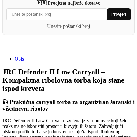
🇭🇷 Procjena najbrže dostave
Low
Carryall
Provjeri
quantity
Unesite poštanski broj
Opis
JRC Defender II Low Carryall –
Kompaktna ribolovna torba koja stane
ispod kreveta
🎣 Praktična carryall torba za organiziran šaranski i
višednevni ribolov
JRC Defender II Low Carryall razvijena je za ribolovce koji žele
maksimalno iskoristiti prostor u bivvyju ili šatoru. Zahvaljujući
niskom profilu torba se jednostavno smješta ispod ribolovnog