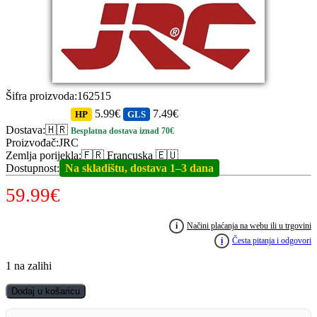
Šifra proizvoda
:
162515
5.99€
7.49€
HP
GLS
Dostava
:
🇭🇷
Besplatna dostava iznad 70€
Proizvođač
:
JRC
Zemlja porijekla
:
🇫🇷 Francuska 🇪🇺
Dostupnost
:
Na skladištu, dostava 1–3 dana
59.99
€
i
Načini plaćanja na webu ili u trgovini
i
Česta pitanja i odgovori
1 na zalihi
JRC
Dodaj u košaricu
Defender
II