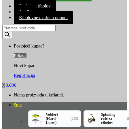
Kontakt
Savjeti za ribolov
Akcija
Ribolovne marke u ponudi
Products
search
Postojeći kupac?
Prijava
Novi kupac
Registracija
0
0.00
€
Nema proizvoda u košarici.
Spin
Vobleri
Spinning
(Hard
role za
(223)
(
Lures)
ribolov