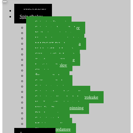
≡ IZBORNIK
Spin ribolov
Spinning štapovi
Spinning role za ribolov
Najloni za spinning
Upredenice za spinning
MADCAT Ribolov soma
Vobleri (Hard Lures)
Silikonci (Soft Lures)
Jig glave za silikonce
Leptiri za ribolov
Glavinjare
Žlice za ribolov
Sajlice za ribolov
Spinning setovi
Spinning kompleti varalica
Spinning udice, dvokuke, trokuke
Kopče, vrtilice i ringovi
Kliješta, škare za spinning
Ribolov pastrve
Spinning torbe
Mirisi za varalice
Plovci za predatore