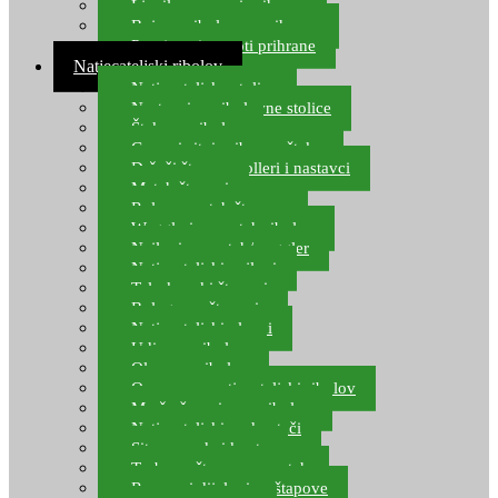
Ljepilo za crve i prihranu
Boje za ribolovnu prihranu
Provjereni recepti prihrane
Natjecateljski ribolov
Natjecateljske stolice
Nastavci za ribolovne stolice
Šteke za ribolov
Gume i sitni pribor za šteku
Držači štapova rolleri i nastavci
Match štapovi
Role za match štapove
Waggleri za match ribolov
Najloni za match/waggler
Natjecateljski najloni
Teleskopski štapovi
Bolognese štapovi
Natjecateljski plovci
Udice za ribolov
Olovo za ribolov
Oprema za natjecateljski ribolov
Mreže čuvarice za ribolov
Natjecateljski podmetači
Sito, posude i kante
Torbe za štapove – match
Rezervni dijelovi za štapove