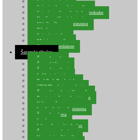
Spinning setovi
Spinning kompleti varalica
Spinning udice, dvokuke, trokuke
Kopče, vrtilice i ringovi
Kliješta, škare za spinning
Ribolov pastrve
Spinning torbe
Mirisi za varalice
Plovci za predatore
Šaranski ribolov
Šaranske role
Šaranski štapovi
Šaranski najloni
Indikatori ugriza
Rod Pod, Banksticks
SPOMB rakete, markeri
Šaranski podmetači, mreže
Pernice za šaranske sisteme
Udice za šarana, amura
Izrada ribolovnih sistema
Šaranska olova
Leadcore
Igle za šaranski ribolov
Špage, upredenice
Vaganje i zaštita ribe