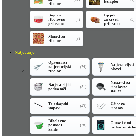
komplet
ribolov
Boje za
Ljepilo
ribolovnu
za crve i
(4)
(3)
prihranu
prihranu
Mamci za
(3)
ribolov
Natjecanje
Oprema za
Natjecateljski
natjecateljski
(74)
plovci
ribolov
Nastavci za
Natjecateljski
ribolovne
(51)
podmetači
stolice
Teleskopski
Udice za
(43)
štapovi
ribolov
Ribolovne
Gume i sitni
posude i
(38)
pribor za štek
kante