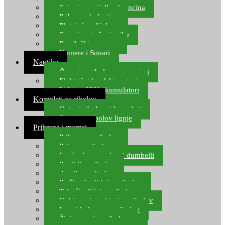
Spinning strijelke, brancina
Pribor za bolentino
Plutajuća odijela
Sonari za traženje ribe
Ronilački program
Kamere i Sonari
Nautika
Čamci za ribolov, gumenjaci
Električni brodski motori
Lithium ION akumulatori
Kompleti za ribolov
Gotovi ribolovni kompleti
Setovi za ribolov lignje
Prihrana i mamci
Prihrana za ribolov
Pelete za ribolov
Feeder lovne pelete i dumbelli
Partikli za ribolov
Zemlja za ribolov
Praškasti aditivi za ribolov
Tekući aditivi za ribolov
Gel i sprej atraktori za ribolov
Lovni kukuruz za ribolov
Živi mamci za ribolov