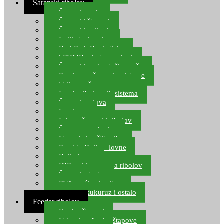
Šaranski ribolov
Šaranske role
Šaranski štapovi
Šaranski najloni
Indikatori ugriza
Rod Pod, Banksticks
SPOMB rakete, markeri
Šaranski podmetači, mreže
Pernice za šaranske sisteme
Udice za šarana, amura
Izrada ribolovnih sistema
Šaranska olova
Leadcore
Igle za šaranski ribolov
Špage, upredenice
Vaganje i zaštita ribe
Pop Up Boile – lovne
Boile lovne
DIP-ovi i arome za ribolov
Šaranske torbe
PVA vrećice i pribor
Umjetni kukuruz i ostalo
Feeder ribolov
Feeder štapovi
Vrhovi za feeder štapove