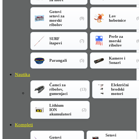
Gotovi
setovi za
Lov
(9)
(
morski
hobotnice
ribolov
Perle za
SURF
morski
(7)
(
štapovi
ribolov
Kamere i
Parangali
(5)
(
Sonari
Nautika
Čamci za
Električni
ribolov,
brodski
(13)
gumenjaci
motori
Lithium
ION
(2)
akumulatori
Kompleti
Setovi
Gotovi