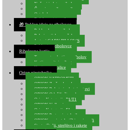
Noževi i alat za ribolov
Čamci za prihranu ribe
Ostala kamp oprema
Dalekozori i optika
🎁 Poklon ideje za ribolovce
Poklon bon za ribolov
Polarizacijske naočale
Jastuci GABY PILLOWS
Pokloni za ribolovce
Ribolovne kutije
Transportne kutije za ribolov
Kutije za sitni pribor
Kutije za varalice
Orion pirotehnika
ORION VATROMETI
ORION Zračne bombe
ORION Rakete i raketni setovi
ORION Odašiljači zvuka
Orion Kategorija P1/T1
ORION Vulkani
Orion Kategorija F1
ORION Party pirotehnika
ORION nepirotehnički proizvodi
Start pištolji, streljivo i rakete