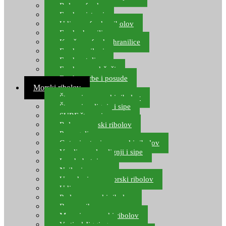
Role za feeder
Feeder sistemi
Udice za feeder ribolov
Feeder hranilice
Kopče za feeder hranilice
Feeder najloni
Feeder stolice
Feeder arm držači
Feeder torbe i posude
Morski ribolov
Štapovi za morski ribolov
Štapovi za lignje i sipe
SURF štapovi
Role za morski ribolov
Parangali
Gotovi setovi za morski ribolov
Varalice za lov lignji i sipe
Lov hobotnice
Najloni za more
Upredenice za morski ribolov
Udice za more
Perle za morski ribolov
Brum prihrana za more
Mamci za morski ribolov
Vertical Jigging