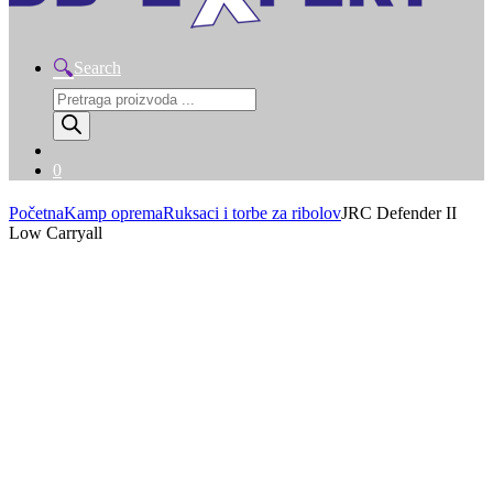
Search
Products
search
0
Početna
Kamp oprema
Ruksaci i torbe za ribolov
JRC Defender II
Low Carryall