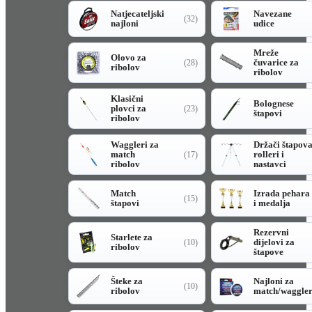
Natjecateljski
Navezane
(32)
najloni
udice
Mreže
Olovo za
čuvarice za
(28)
ribolov
ribolov
Klasični
Bolognese
plovci za
(23)
štapovi
ribolov
Waggleri za
Držači štapov
match
rolleri i
(17)
ribolov
nastavci
Match
Izrada pehara
(15)
štapovi
i medalja
Rezervni
Starlete za
dijelovi za
(10)
ribolov
štapove
Šteke za
Najloni za
(10)
ribolov
match/waggle