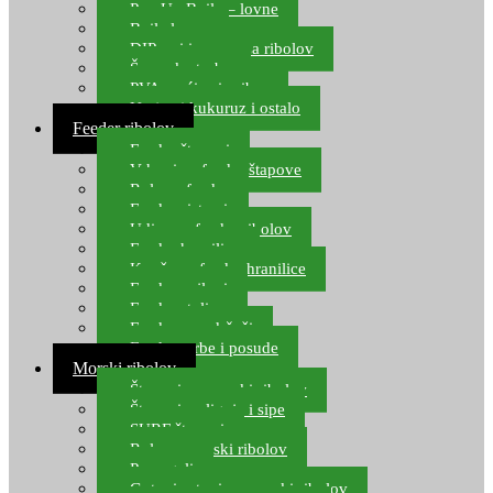
Pop Up Boile – lovne
Boile lovne
DIP-ovi i arome za ribolov
Šaranske torbe
PVA vrećice i pribor
Umjetni kukuruz i ostalo
Feeder ribolov
Feeder štapovi
Vrhovi za feeder štapove
Role za feeder
Feeder sistemi
Udice za feeder ribolov
Feeder hranilice
Kopče za feeder hranilice
Feeder najloni
Feeder stolice
Feeder arm držači
Feeder torbe i posude
Morski ribolov
Štapovi za morski ribolov
Štapovi za lignje i sipe
SURF štapovi
Role za morski ribolov
Parangali
Gotovi setovi za morski ribolov