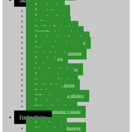
Šaranske role
Šaranski štapovi
Šaranski najloni
Indikatori ugriza
Rod Pod, Banksticks
SPOMB rakete, markeri
Šaranski podmetači, mreže
Pernice za šaranske sisteme
Udice za šarana, amura
Izrada ribolovnih sistema
Šaranska olova
Leadcore
Igle za šaranski ribolov
Špage, upredenice
Vaganje i zaštita ribe
Pop Up Boile – lovne
Boile lovne
DIP-ovi i arome za ribolov
Šaranske torbe
PVA vrećice i pribor
Umjetni kukuruz i ostalo
Feeder ribolov
Feeder štapovi
Vrhovi za feeder štapove