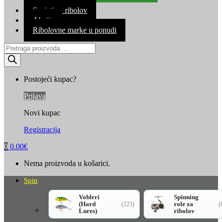
Kontakt
Savjeti za ribolov
Akcija
Ribolovne marke u ponudi
Products
search
Postojeći kupac?
Prijava
Novi kupac
Registracija
0
0.00
€
Nema proizvoda u košarici.
Spin
Vobleri
Spinning
(Hard
role za
(223)
(
Lures)
ribolov