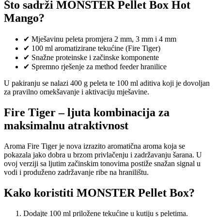
Što sadrži MONSTER Pellet Box Hot
Mango?
✔ Mješavinu peleta promjera 2 mm, 3 mm i 4 mm
✔ 100 ml aromatizirane tekućine (Fire Tiger)
✔ Snažne proteinske i začinske komponente
✔ Spremno rješenje za method feeder hranilice
U pakiranju se nalazi 400 g peleta te 100 ml aditiva koji je dovoljan
za pravilno omekšavanje i aktivaciju mješavine.
Fire Tiger – ljuta kombinacija za
maksimalnu atraktivnost
Aroma Fire Tiger je nova izrazito aromatična aroma koja se
pokazala jako dobra u brzom privlačenju i zadržavanju šarana. U
ovoj verziji sa ljutim začinskim tonovima postiže snažan signal u
vodi i produženo zadržavanje ribe na hranilištu.
Kako koristiti MONSTER Pellet Box?
Dodajte 100 ml priložene tekućine u kutiju s peletima.