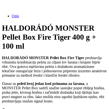
Opis
HALDORÁDÓ MONSTER
Pellet Box Fire Tiger 400 g +
100 ml
HALDORÁDÓ MONSTER Pellet Box Fire Tiger
predstavlja
vrhunsku kombinaciju peleta za ciljani lov šarana i krupne bijele
ribe. Ova gotova mješavina peleta s dodatkom aromatizirane
tekućine omogućuje brzu i jednostavnu pripremu izuzetno atraktivne
primame za method feeder i klasični feeder ribolov.
Danas su
peleti broj jedan kod primama za šarana
, a
MONSTER Pellet Box sadrži snažne sastojke poput ribljeg brašna,
praha jetre, krvnog brašna i začinskih dodataka koji djeluju kao
pravi magnet za ribu. Iako možda nisu ugodni ljudskom njuhu, ribi
predstavljaju snažan signal hrane.