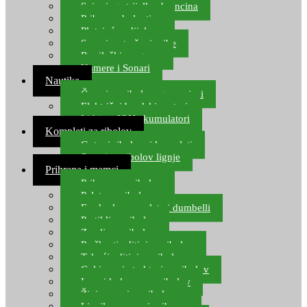
Spinning strijelke, brancina
Pribor za bolentino
Plutajuća odijela
Sonari za traženje ribe
Ronilački program
Kamere i Sonari
Nautika
Čamci za ribolov, gumenjaci
Električni brodski motori
Lithium ION akumulatori
Kompleti za ribolov
Gotovi ribolovni kompleti
Setovi za ribolov lignje
Prihrana i mamci
Prihrana za ribolov
Pelete za ribolov
Feeder lovne pelete i dumbelli
Partikli za ribolov
Zemlja za ribolov
Praškasti aditivi za ribolov
Tekući aditivi za ribolov
Gel i sprej atraktori za ribolov
Lovni kukuruz za ribolov
Živi mamci za ribolov
Ljepilo za crve i prihranu