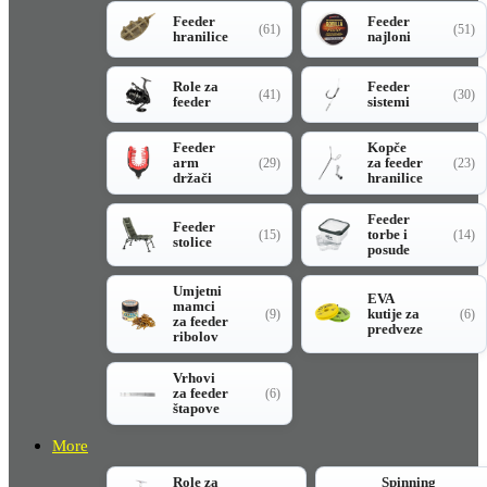
Feeder
Feeder
(61)
(51)
hranilice
najloni
Role za
Feeder
(41)
(30)
feeder
sistemi
Feeder
Kopče
arm
za feeder
(29)
(23)
držači
hranilice
Feeder
Feeder
torbe i
(15)
(14)
stolice
posude
Umjetni
EVA
mamci
kutije za
(9)
(6)
za feeder
predveze
ribolov
Vrhovi
za feeder
(6)
štapove
More
Role za
Spinning