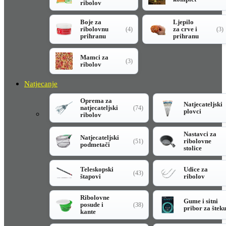
ribolov
Boje za
Ljepilo
ribolovnu
za crve i
(4)
(3)
prihranu
prihranu
Mamci za
(3)
ribolov
Natjecanje
Oprema za
Natjecateljski
natjecateljski
(74)
plovci
ribolov
Nastavci za
Natjecateljski
ribolovne
(51)
podmetači
stolice
Teleskopski
Udice za
(43)
štapovi
ribolov
Ribolovne
Gume i sitni
posude i
(38)
pribor za štek
kante