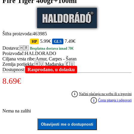
Fire Tiger 400gr+100ml
Šifra proizvoda
:
463985
5.99€
7.49€
HP
GLS
Dostava
:
🇭🇷
Besplatna dostava iznad 70€
Proizvođač
:
HALDORADO
Ciljana vrsta ribe
:
Amur, Carpes - Šaran
Zemlja porijekla
:
🇭🇺 Mađarska 🇪🇺
Dostupnost
:
Rasprodano, u dolasku
8.69
€
i
Načini plaćanja na webu ili u trgovini
i
Česta pitanja i odgovori
Nema na zalihi
Obavijesti me o dostupnosti