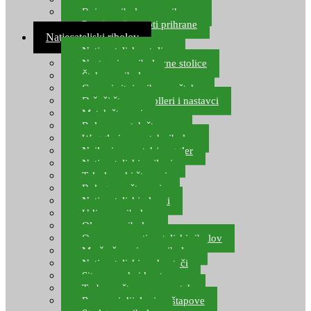
Boje za ribolovnu prihranu
Provjereni recepti prihrane
Natjecateljski ribolov
Natjecateljske stolice
Nastavci za ribolovne stolice
Šteke za ribolov
Gume i sitni pribor za šteku
Držači štapova rolleri i nastavci
Match štapovi
Role za match štapove
Waggleri za match ribolov
Najloni za match/waggler
Natjecateljski najloni
Teleskopski štapovi
Bolognese štapovi
Natjecateljski plovci
Udice za ribolov
Olovo za ribolov
Oprema za natjecateljski ribolov
Mreže čuvarice za ribolov
Natjecateljski podmetači
Sito, posude i kante
Torbe za štapove – match
Rezervni dijelovi za štapove