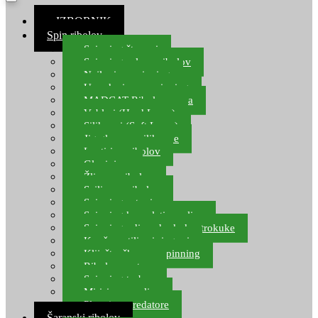
≡ IZBORNIK
Spin ribolov
Spinning štapovi
Spinning role za ribolov
Najloni za spinning
Upredenice za spinning
MADCAT Ribolov soma
Vobleri (Hard Lures)
Silikonci (Soft Lures)
Jig glave za silikonce
Leptiri za ribolov
Glavinjare
Žlice za ribolov
Sajlice za ribolov
Spinning setovi
Spinning kompleti varalica
Spinning udice, dvokuke, trokuke
Kopče, vrtilice i ringovi
Kliješta, škare za spinning
Ribolov pastrve
Spinning torbe
Mirisi za varalice
Plovci za predatore
Šaranski ribolov