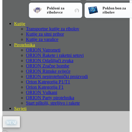
Pokloni za
Poklon bon za
(7)
ribolovce
ribolov
Kutije
Transportne kutije za ribolov
Kutije za sitni pribor
Kutije za varalice
Pirotehnika
ORION Vatrometi
ORION Rakete i raketni setovi
ORION Odašiljači zvuka
ORION Zračne bombe
ORION Rimske svijeće
ORION nepirotehnički proizvodi
Orion Kategorija P1/T1
Orion Kategorija F1
ORION Vulkani
ORION Party pirotehnika
Start pištolji, streljivo i rakete
Savjeti