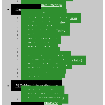
Starlete za ribolov
Izrada pehara i medalja
Kamp oprema
Ribolovni šatori i bivvy
Grijalice, kuhala za šator ili barku
Stolice i stolovi za ribolov
Ležaljke za ribolov
Ruksaci i torbe za ribolov
Vreće za spavanje
Ribolovni kišobrani
Obuća za ribolov
Odjeća za ribolov
Majice (T-SHIRTS)
Kape i rukavice za ribolov
Svijetiljke (naglavne, ručne, za šator)
Torbe za ribolovne štapove
Noževi i alat za ribolov
Čamci za prihranu ribe
Ostala kamp oprema
Dalekozori i optika
🎁 Poklon ideje za ribolovce
Poklon bon za ribolov
Polarizacijske naočale
Jastuci GABY PILLOWS
Pokloni za ribolovce