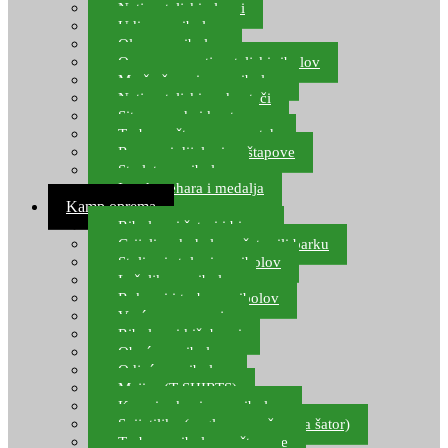
Natjecateljski plovci
Udice za ribolov
Olovo za ribolov
Oprema za natjecateljski ribolov
Mreže čuvarice za ribolov
Natjecateljski podmetači
Sito, posude i kante
Torbe za štapove – match
Rezervni dijelovi za štapove
Starlete za ribolov
Izrada pehara i medalja
Kamp oprema
Ribolovni šatori i bivvy
Grijalice, kuhala za šator ili barku
Stolice i stolovi za ribolov
Ležaljke za ribolov
Ruksaci i torbe za ribolov
Vreće za spavanje
Ribolovni kišobrani
Obuća za ribolov
Odjeća za ribolov
Majice (T-SHIRTS)
Kape i rukavice za ribolov
Svijetiljke (naglavne, ručne, za šator)
Torbe za ribolovne štapove