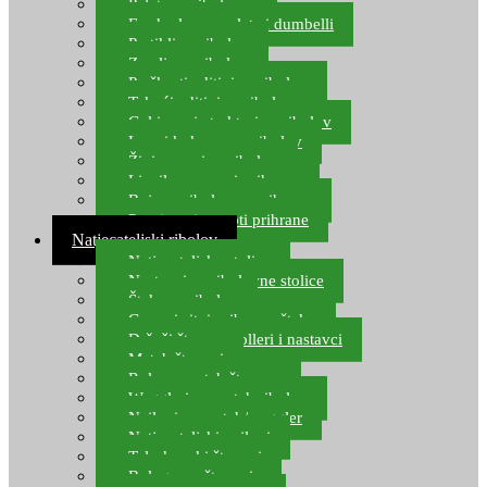
Pelete za ribolov
Feeder lovne pelete i dumbelli
Partikli za ribolov
Zemlja za ribolov
Praškasti aditivi za ribolov
Tekući aditivi za ribolov
Gel i sprej atraktori za ribolov
Lovni kukuruz za ribolov
Živi mamci za ribolov
Ljepilo za crve i prihranu
Boje za ribolovnu prihranu
Provjereni recepti prihrane
Natjecateljski ribolov
Natjecateljske stolice
Nastavci za ribolovne stolice
Šteke za ribolov
Gume i sitni pribor za šteku
Držači štapova rolleri i nastavci
Match štapovi
Role za match štapove
Waggleri za match ribolov
Najloni za match/waggler
Natjecateljski najloni
Teleskopski štapovi
Bolognese štapovi