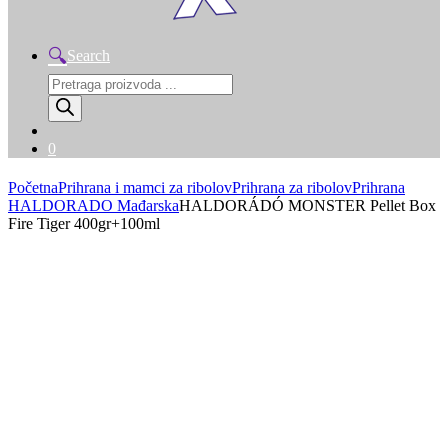
Search
Products
search
0
Početna
Prihrana i mamci za ribolov
Prihrana za ribolov
Prihrana
HALDORADO Mađarska
HALDORÁDÓ MONSTER Pellet Box
Fire Tiger 400gr+100ml