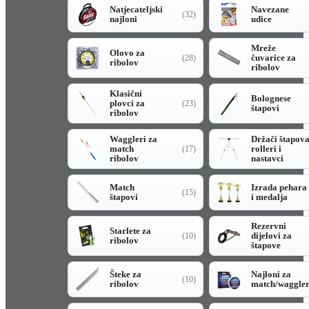
Natjecateljski
Navezane
(32)
najloni
udice
Mreže
Olovo za
čuvarice za
(28)
ribolov
ribolov
Klasični
Bolognese
plovci za
(23)
štapovi
ribolov
Waggleri za
Držači štapov
match
rolleri i
(17)
ribolov
nastavci
Match
Izrada pehara
(15)
štapovi
i medalja
Rezervni
Starlete za
dijelovi za
(10)
ribolov
štapove
Šteke za
Najloni za
(10)
ribolov
match/waggle