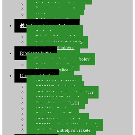
Noževi i alat za ribolov
Čamci za prihranu ribe
Ostala kamp oprema
Dalekozori i optika
🎁 Poklon ideje za ribolovce
Poklon bon za ribolov
Polarizacijske naočale
Jastuci GABY PILLOWS
Pokloni za ribolovce
Ribolovne kutije
Transportne kutije za ribolov
Kutije za sitni pribor
Kutije za varalice
Orion pirotehnika
ORION VATROMETI
ORION Zračne bombe
ORION Rakete i raketni setovi
ORION Odašiljači zvuka
Orion Kategorija P1/T1
ORION Vulkani
Orion Kategorija F1
ORION Party pirotehnika
ORION nepirotehnički proizvodi
Start pištolji, streljivo i rakete