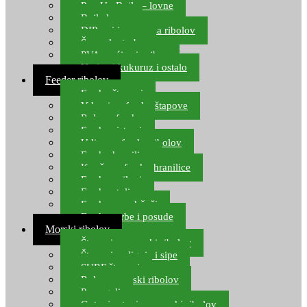
Pop Up Boile – lovne
Boile lovne
DIP-ovi i arome za ribolov
Šaranske torbe
PVA vrećice i pribor
Umjetni kukuruz i ostalo
Feeder ribolov
Feeder štapovi
Vrhovi za feeder štapove
Role za feeder
Feeder sistemi
Udice za feeder ribolov
Feeder hranilice
Kopče za feeder hranilice
Feeder najloni
Feeder stolice
Feeder arm držači
Feeder torbe i posude
Morski ribolov
Štapovi za morski ribolov
Štapovi za lignje i sipe
SURF štapovi
Role za morski ribolov
Parangali
Gotovi setovi za morski ribolov