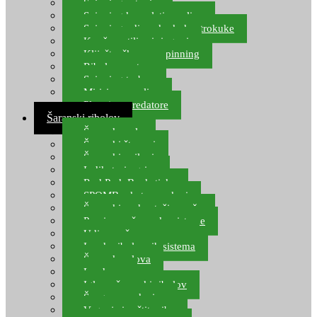
Spinning setovi
Spinning kompleti varalica
Spinning udice, dvokuke, trokuke
Kopče, vrtilice i ringovi
Kliješta, škare za spinning
Ribolov pastrve
Spinning torbe
Mirisi za varalice
Plovci za predatore
Šaranski ribolov
Šaranske role
Šaranski štapovi
Šaranski najloni
Indikatori ugriza
Rod Pod, Banksticks
SPOMB rakete, markeri
Šaranski podmetači, mreže
Pernice za šaranske sisteme
Udice za šarana, amura
Izrada ribolovnih sistema
Šaranska olova
Leadcore
Igle za šaranski ribolov
Špage, upredenice
Vaganje i zaštita ribe