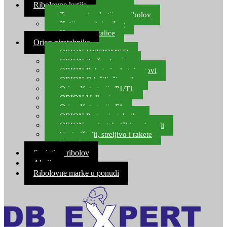
Ribolovne kutije
Transportne kutije za ribolov
Kutije za sitni pribor
Kutije za varalice
Orion pirotehnika
ORION VATROMETI
ORION Zračne bombe
ORION Rakete i raketni setovi
ORION Odašiljači zvuka
Orion Kategorija P1/T1
ORION Vulkani
Orion Kategorija F1
ORION Party pirotehnika
ORION nepirotehnički proizvodi
Start pištolji, streljivo i rakete
Kontakt
Savjeti za ribolov
Akcija
Ribolovne marke u ponudi