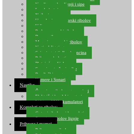
Varalice za lov lignji i sipe
Lov hobotnice
Najloni za more
Upredenice za morski ribolov
Udice za more
Perle za morski ribolov
Brum prihrana za more
Mamci za morski ribolov
Vertical Jigging
Spinning strijelke, brancina
Pribor za bolentino
Plutajuća odijela
Sonari za traženje ribe
Ronilački program
Kamere i Sonari
Nautika
Čamci za ribolov, gumenjaci
Električni brodski motori
Lithium ION akumulatori
Kompleti za ribolov
Gotovi ribolovni kompleti
Setovi za ribolov lignje
Prihrana i mamci
Prihrana za ribolov