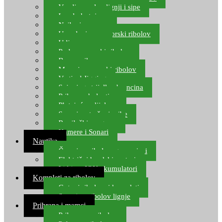
Varalice za lov lignji i sipe
Lov hobotnice
Najloni za more
Upredenice za morski ribolov
Udice za more
Perle za morski ribolov
Brum prihrana za more
Mamci za morski ribolov
Vertical Jigging
Spinning strijelke, brancina
Pribor za bolentino
Plutajuća odijela
Sonari za traženje ribe
Ronilački program
Kamere i Sonari
Nautika
Čamci za ribolov, gumenjaci
Električni brodski motori
Lithium ION akumulatori
Kompleti za ribolov
Gotovi ribolovni kompleti
Setovi za ribolov lignje
Prihrana i mamci
Prihrana za ribolov