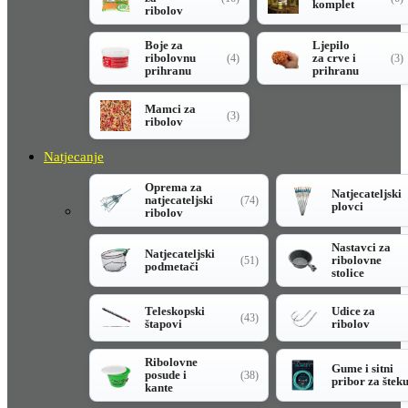
komplet
ribolov
Boje za
Ljepilo
ribolovnu
za crve i
(4)
(3)
prihranu
prihranu
Mamci za
(3)
ribolov
Natjecanje
Oprema za
Natjecateljski
natjecateljski
(74)
plovci
ribolov
Nastavci za
Natjecateljski
ribolovne
(51)
podmetači
stolice
Teleskopski
Udice za
(43)
štapovi
ribolov
Ribolovne
Gume i sitni
posude i
(38)
pribor za štek
kante