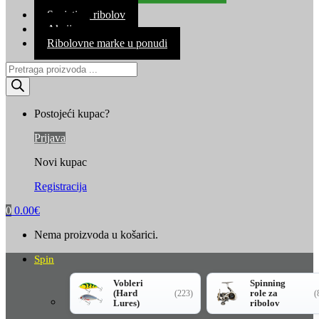
Kontakt
Savjeti za ribolov
Akcija
Ribolovne marke u ponudi
Products
search
Postojeći kupac?
Prijava
Novi kupac
Registracija
0
0.00
€
Nema proizvoda u košarici.
Spin
Vobleri
Spinning
(Hard
role za
(223)
(
Lures)
ribolov