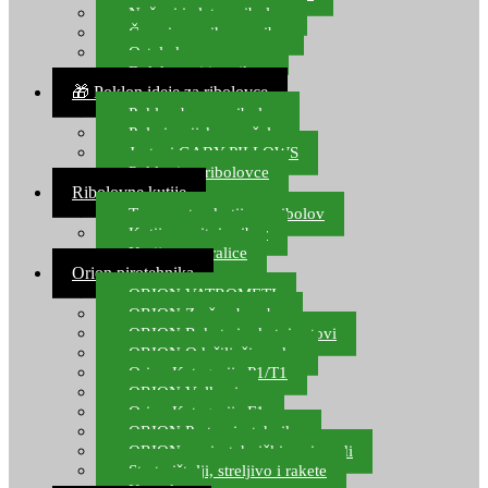
Noževi i alat za ribolov
Čamci za prihranu ribe
Ostala kamp oprema
Dalekozori i optika
🎁 Poklon ideje za ribolovce
Poklon bon za ribolov
Polarizacijske naočale
Jastuci GABY PILLOWS
Pokloni za ribolovce
Ribolovne kutije
Transportne kutije za ribolov
Kutije za sitni pribor
Kutije za varalice
Orion pirotehnika
ORION VATROMETI
ORION Zračne bombe
ORION Rakete i raketni setovi
ORION Odašiljači zvuka
Orion Kategorija P1/T1
ORION Vulkani
Orion Kategorija F1
ORION Party pirotehnika
ORION nepirotehnički proizvodi
Start pištolji, streljivo i rakete