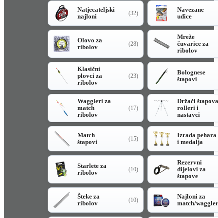
Natjecateljski
Navezane
(32)
najloni
udice
Mreže
Olovo za
čuvarice za
(28)
ribolov
ribolov
Klasični
Bolognese
plovci za
(23)
štapovi
ribolov
Waggleri za
Držači štapov
match
rolleri i
(17)
ribolov
nastavci
Match
Izrada pehara
(15)
štapovi
i medalja
Rezervni
Starlete za
dijelovi za
(10)
ribolov
štapove
Šteke za
Najloni za
(10)
ribolov
match/waggle