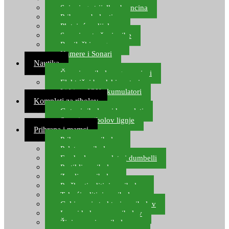
Spinning strijelke, brancina
Pribor za bolentino
Plutajuća odijela
Sonari za traženje ribe
Ronilački program
Kamere i Sonari
Nautika
Čamci za ribolov, gumenjaci
Električni brodski motori
Lithium ION akumulatori
Kompleti za ribolov
Gotovi ribolovni kompleti
Setovi za ribolov lignje
Prihrana i mamci
Prihrana za ribolov
Pelete za ribolov
Feeder lovne pelete i dumbelli
Partikli za ribolov
Zemlja za ribolov
Praškasti aditivi za ribolov
Tekući aditivi za ribolov
Gel i sprej atraktori za ribolov
Lovni kukuruz za ribolov
Živi mamci za ribolov