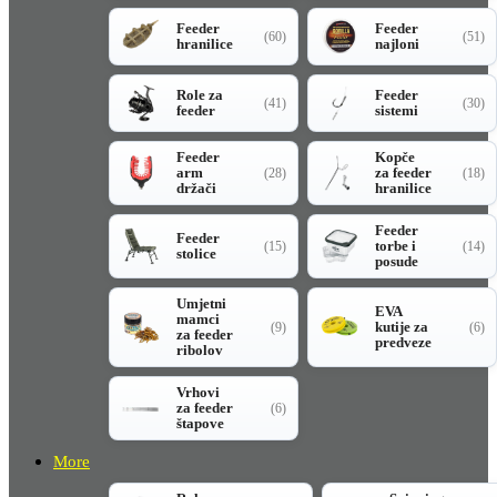
Feeder
Feeder
(60)
(51)
hranilice
najloni
Role za
Feeder
(41)
(30)
feeder
sistemi
Feeder
Kopče
arm
za feeder
(28)
(18)
držači
hranilice
Feeder
Feeder
torbe i
(15)
(14)
stolice
posude
Umjetni
EVA
mamci
kutije za
(9)
(6)
za feeder
predveze
ribolov
Vrhovi
za feeder
(6)
štapove
More