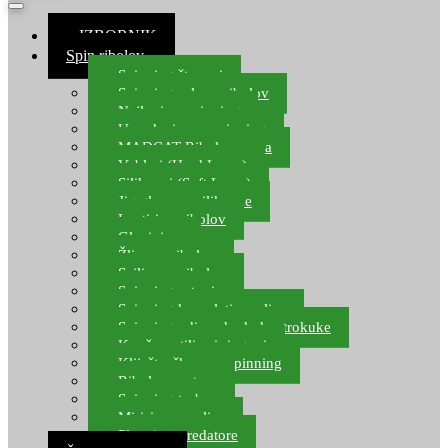
≡ IZBORNIK
Spin ribolov
Spinning štapovi
Spinning role za ribolov
Najloni za spinning
Upredenice za spinning
MADCAT Ribolov soma
Vobleri (Hard Lures)
Silikonci (Soft Lures)
Jig glave za silikonce
Leptiri za ribolov
Glavinjare
Žlice za ribolov
Sajlice za ribolov
Spinning setovi
Spinning kompleti varalica
Spinning udice, dvokuke, trokuke
Kopče, vrtilice i ringovi
Kliješta, škare za spinning
Ribolov pastrve
Spinning torbe
Mirisi za varalice
Plovci za predatore