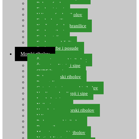
Role za feeder
Feeder sistemi
Udice za feeder ribolov
Feeder hranilice
Kopče za feeder hranilice
Feeder najloni
Feeder stolice
Feeder arm držači
Feeder torbe i posude
Morski ribolov
Štapovi za morski ribolov
Štapovi za lignje i sipe
SURF štapovi
Role za morski ribolov
Parangali
Gotovi setovi za morski ribolov
Varalice za lov lignji i sipe
Lov hobotnice
Najloni za more
Upredenice za morski ribolov
Udice za more
Perle za morski ribolov
Brum prihrana za more
Mamci za morski ribolov
Vertical Jigging