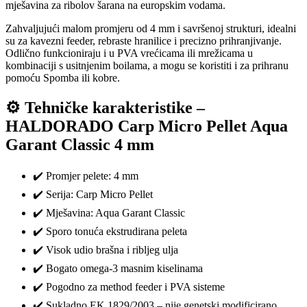
mješavina za ribolov šarana na europskim vodama.
Zahvaljujući malom promjeru od 4 mm i savršenoj strukturi, idealni
su za kavezni feeder, rebraste hranilice i precizno prihranjivanje.
Odlično funkcioniraju i u PVA vrećicama ili mrežicama u
kombinaciji s usitnjenim boilama, a mogu se koristiti i za prihranu
pomoću Spomba ili kobre.
⚙️ Tehničke karakteristike –
HALDORADO Carp Micro Pellet Aqua
Garant Classic 4 mm
✔️ Promjer pelete: 4 mm
✔️ Serija: Carp Micro Pellet
✔️ Mješavina: Aqua Garant Classic
✔️ Sporo tonuća ekstrudirana peleta
✔️ Visok udio brašna i ribljeg ulja
✔️ Bogato omega-3 masnim kiselinama
✔️ Pogodno za method feeder i PVA sisteme
✔️ Sukladno EK 1829/2003 – nije genetski modificirano