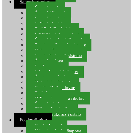
Šaranski ribolov
Šaranske role
Šaranski štapovi
Šaranski najloni
Indikatori ugriza
Rod Pod, Banksticks
SPOMB rakete, markeri
Šaranski podmetači, mreže
Pernice za šaranske sisteme
Udice za šarana, amura
Izrada ribolovnih sistema
Šaranska olova
Leadcore
Igle za šaranski ribolov
Špage, upredenice
Vaganje i zaštita ribe
Pop Up Boile – lovne
Boile lovne
DIP-ovi i arome za ribolov
Šaranske torbe
PVA vrećice i pribor
Umjetni kukuruz i ostalo
Feeder ribolov
Feeder štapovi
Vrhovi za feeder štapove