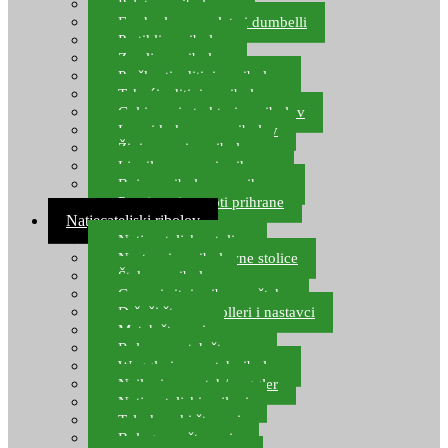
Pelete za ribolov
Feeder lovne pelete i dumbelli
Partikli za ribolov
Zemlja za ribolov
Praškasti aditivi za ribolov
Tekući aditivi za ribolov
Gel i sprej atraktori za ribolov
Lovni kukuruz za ribolov
Živi mamci za ribolov
Ljepilo za crve i prihranu
Boje za ribolovnu prihranu
Provjereni recepti prihrane
Natjecateljski ribolov
Natjecateljske stolice
Nastavci za ribolovne stolice
Šteke za ribolov
Gume i sitni pribor za šteku
Držači štapova rolleri i nastavci
Match štapovi
Role za match štapove
Waggleri za match ribolov
Najloni za match/waggler
Natjecateljski najloni
Teleskopski štapovi
Bolognese štapovi