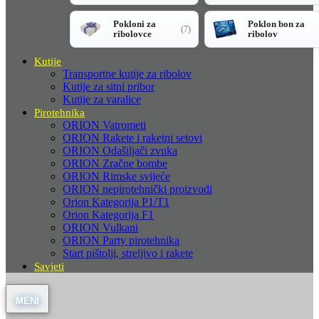
Pokloni za
Poklon bon za
(7)
ribolovce
ribolov
Kutije
Transportne kutije za ribolov
Kutije za sitni pribor
Kutije za varalice
Pirotehnika
ORION Vatrometi
ORION Rakete i raketni setovi
ORION Odašiljači zvuka
ORION Zračne bombe
ORION Rimske svijeće
ORION nepirotehnički proizvodi
Orion Kategorija P1/T1
Orion Kategorija F1
ORION Vulkani
ORION Party pirotehnika
Start pištolji, streljivo i rakete
Savjeti