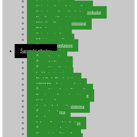
Spinning setovi
Spinning kompleti varalica
Spinning udice, dvokuke, trokuke
Kopče, vrtilice i ringovi
Kliješta, škare za spinning
Ribolov pastrve
Spinning torbe
Mirisi za varalice
Plovci za predatore
Šaranski ribolov
Šaranske role
Šaranski štapovi
Šaranski najloni
Indikatori ugriza
Rod Pod, Banksticks
SPOMB rakete, markeri
Šaranski podmetači, mreže
Pernice za šaranske sisteme
Udice za šarana, amura
Izrada ribolovnih sistema
Šaranska olova
Leadcore
Igle za šaranski ribolov
Špage, upredenice
Vaganje i zaštita ribe