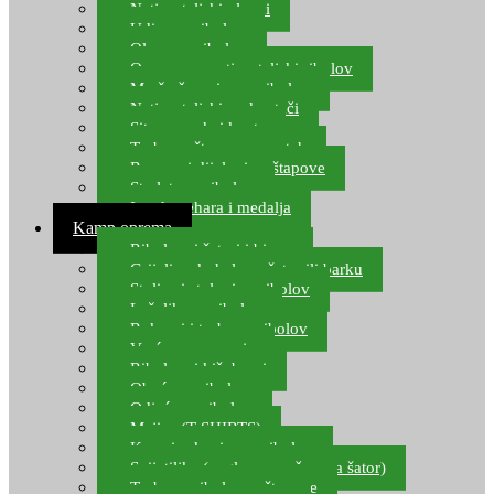
Natjecateljski plovci
Udice za ribolov
Olovo za ribolov
Oprema za natjecateljski ribolov
Mreže čuvarice za ribolov
Natjecateljski podmetači
Sito, posude i kante
Torbe za štapove – match
Rezervni dijelovi za štapove
Starlete za ribolov
Izrada pehara i medalja
Kamp oprema
Ribolovni šatori i bivvy
Grijalice, kuhala za šator ili barku
Stolice i stolovi za ribolov
Ležaljke za ribolov
Ruksaci i torbe za ribolov
Vreće za spavanje
Ribolovni kišobrani
Obuća za ribolov
Odjeća za ribolov
Majice (T-SHIRTS)
Kape i rukavice za ribolov
Svijetiljke (naglavne, ručne, za šator)
Torbe za ribolovne štapove