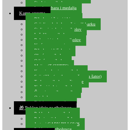
Starlete za ribolov
Izrada pehara i medalja
Kamp oprema
Ribolovni šatori i bivvy
Grijalice, kuhala za šator ili barku
Stolice i stolovi za ribolov
Ležaljke za ribolov
Ruksaci i torbe za ribolov
Vreće za spavanje
Ribolovni kišobrani
Obuća za ribolov
Odjeća za ribolov
Majice (T-SHIRTS)
Kape i rukavice za ribolov
Svijetiljke (naglavne, ručne, za šator)
Torbe za ribolovne štapove
Noževi i alat za ribolov
Čamci za prihranu ribe
Ostala kamp oprema
Dalekozori i optika
🎁 Poklon ideje za ribolovce
Poklon bon za ribolov
Polarizacijske naočale
Jastuci GABY PILLOWS
Pokloni za ribolovce