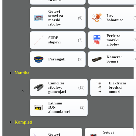
Gotovi
setovi za
Lov
(9)
(
morski
hobotnice
ribolov
Perle za
SURF
morski
(7)
(
štapovi
ribolov
Kamere i
Parangali
(5)
(
Sonari
Nautika
Čamci za
Električni
ribolov,
brodski
(13)
gumenjaci
motori
Lithium
ION
(2)
akumulatori
Kompleti
Setovi
Gotovi