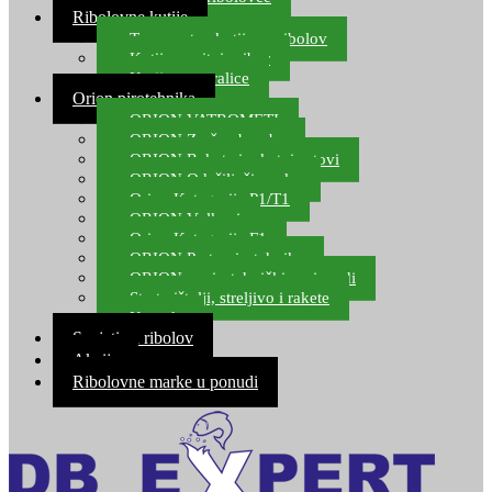
Ribolovne kutije
Transportne kutije za ribolov
Kutije za sitni pribor
Kutije za varalice
Orion pirotehnika
ORION VATROMETI
ORION Zračne bombe
ORION Rakete i raketni setovi
ORION Odašiljači zvuka
Orion Kategorija P1/T1
ORION Vulkani
Orion Kategorija F1
ORION Party pirotehnika
ORION nepirotehnički proizvodi
Start pištolji, streljivo i rakete
Kontakt
Savjeti za ribolov
Akcija
Ribolovne marke u ponudi