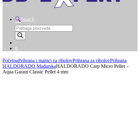
Search
Products
search
0
Početna
Prihrana i mamci za ribolov
Prihrana za ribolov
Prihrana
HALDORADO Mađarska
HALDORADO Carp Micro Pellet –
Aqua Garant Classic Pellet 4 mm