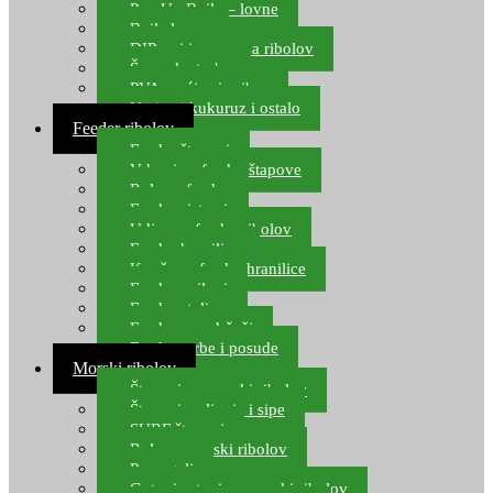
Pop Up Boile – lovne
Boile lovne
DIP-ovi i arome za ribolov
Šaranske torbe
PVA vrećice i pribor
Umjetni kukuruz i ostalo
Feeder ribolov
Feeder štapovi
Vrhovi za feeder štapove
Role za feeder
Feeder sistemi
Udice za feeder ribolov
Feeder hranilice
Kopče za feeder hranilice
Feeder najloni
Feeder stolice
Feeder arm držači
Feeder torbe i posude
Morski ribolov
Štapovi za morski ribolov
Štapovi za lignje i sipe
SURF štapovi
Role za morski ribolov
Parangali
Gotovi setovi za morski ribolov