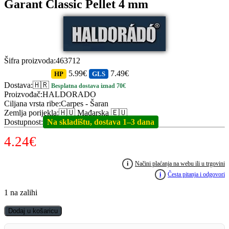
Garant Classic Pellet 4 mm
Šifra proizvoda
:
463712
5.99€
7.49€
HP
GLS
Dostava
:
🇭🇷
Besplatna dostava iznad 70€
Proizvođač
:
HALDORADO
Ciljana vrsta ribe
:
Carpes - Šaran
Zemlja porijekla
:
🇭🇺 Mađarska 🇪🇺
Dostupnost
:
Na skladištu, dostava 1–3 dana
4.24
€
i
Načini plaćanja na webu ili u trgovini
i
Česta pitanja i odgovori
1 na zalihi
HALDORADO
Dodaj u košaricu
Carp
Micro