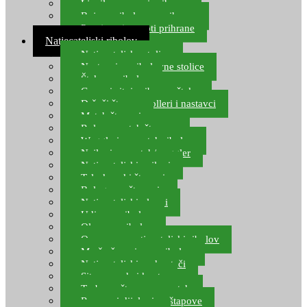
Ljepilo za crve i prihranu
Boje za ribolovnu prihranu
Provjereni recepti prihrane
Natjecateljski ribolov
Natjecateljske stolice
Nastavci za ribolovne stolice
Šteke za ribolov
Gume i sitni pribor za šteku
Držači štapova rolleri i nastavci
Match štapovi
Role za match štapove
Waggleri za match ribolov
Najloni za match/waggler
Natjecateljski najloni
Teleskopski štapovi
Bolognese štapovi
Natjecateljski plovci
Udice za ribolov
Olovo za ribolov
Oprema za natjecateljski ribolov
Mreže čuvarice za ribolov
Natjecateljski podmetači
Sito, posude i kante
Torbe za štapove – match
Rezervni dijelovi za štapove