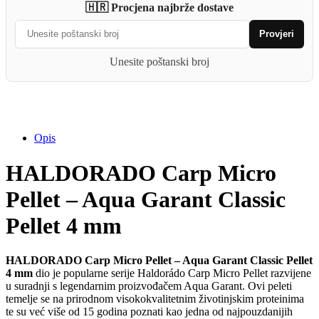
🇭🇷 Procjena najbrže dostave
Pellet
–
Provjeri
Aqua
Garant
Unesite poštanski broj
Classic
Pellet
4
mm
quantity
Opis
HALDORADO Carp Micro
Pellet – Aqua Garant Classic
Pellet 4 mm
HALDORADO Carp Micro Pellet – Aqua Garant Classic Pellet
4 mm
dio je popularne serije Haldorádo Carp Micro Pellet razvijene
u suradnji s legendarnim proizvođačem Aqua Garant. Ovi peleti
temelje se na prirodnom visokokvalitetnim životinjskim proteinima
te su već više od 15 godina poznati kao jedna od najpouzdanijih