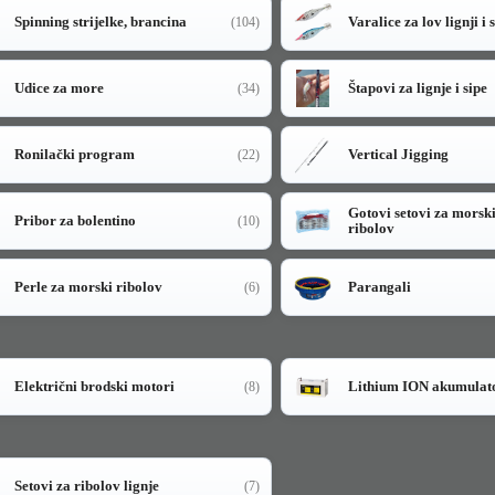
Spinning strijelke, brancina
Varalice za lov lignji i 
(104)
Udice za more
Štapovi za lignje i sipe
(34)
Ronilački program
Vertical Jigging
(22)
Gotovi setovi za morsk
Pribor za bolentino
(10)
ribolov
Perle za morski ribolov
Parangali
(6)
Električni brodski motori
Lithium ION akumulat
(8)
Setovi za ribolov lignje
(7)