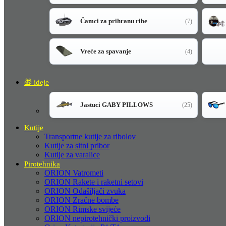
Čamci za prihranu ribe
(7)
Vreće za spavanje
(4)
🎁 ideje
Jastuci GABY PILLOWS
(25)
Kutije
Transportne kutije za ribolov
Kutije za sitni pribor
Kutije za varalice
Pirotehnika
ORION Vatrometi
ORION Rakete i raketni setovi
ORION Odašiljači zvuka
ORION Zračne bombe
ORION Rimske svijeće
ORION nepirotehnički proizvodi