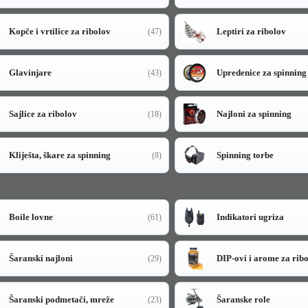
Kopče i vrtilice za ribolov
Leptiri za ribolov
(47)
Glavinjare
Upredenice za spinning
(43)
Sajlice za ribolov
Najloni za spinning
(18)
Kliješta, škare za spinning
Spinning torbe
(8)
Boile lovne
Indikatori ugriza
(61)
Šaranski najloni
DIP-ovi i arome za rib
(29)
Šaranski podmetači, mreže
Šaranske role
(23)