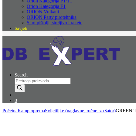
Orion Kategorija P1/T1
Orion Kategorija F1
ORION Vulkani
ORION Party pirotehnika
Start pištolji, streljivo i rakete
Savjeti
Search
Products
search
0
Početna
Kamp oprema
Svijetiljke (naglavne, ručne, za šator)
GREEN TEC