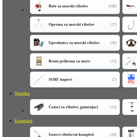
Role za morski ribolov
(106)
Oprema za morski ribolov
(37)
Upredenice za morski ribolov
(30)
Brum prihrana za more
(13)
SURF štapovi
(7)
Nautika
Čamci za ribolov, gumenjaci
(13)
Kompleti
Gotovi ribolovni kompleti
(24)