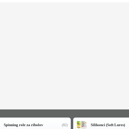
Spinning role za ribolov
Silikonci (Soft Lures)
(82)