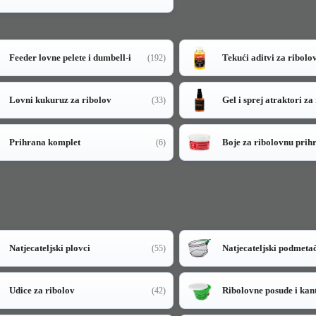
Feeder lovne pelete i dumbell-i
Tekući aditvi za ribolo
(192)
Lovni kukuruz za ribolov
Gel i sprej atraktori za
(33)
Prihrana komplet
Boje za ribolovnu prih
(6)
Natjecateljski plovci
Natjecateljski podmeta
(55)
Udice za ribolov
Ribolovne posude i kan
(42)