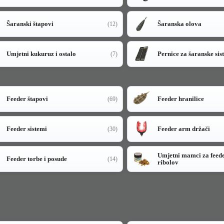
Šaranski štapovi
Šaranska olova
(12)
Umjetni kukuruz i ostalo
Pernice za šaranske sis
(7)
Feeder štapovi
Feeder hranilice
(69)
Feeder sistemi
Feeder arm držači
(30)
Umjetni mamci za feed
Feeder torbe i posude
(14)
ribolov