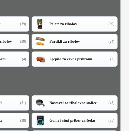
v
Pelete za ribolov
(59)
(39)
 ribolov
Partikli za ribolov
(30)
(24)
ranu
Ljepilo za crve i prihranu
(4)
(3)
či
Nastavci za ribolovne stolice
(51)
(45)
te
Gume i sitni pribor za šteku
(38)
(35)