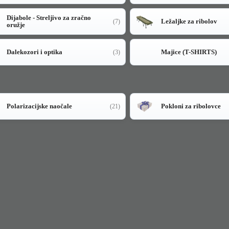
Dijabole - Streljivo za zračno
Ležaljke za ribolov
(7)
oružje
Dalekozori i optika
Majice (T-SHIRTS)
(3)
Polarizacijske naočale
Pokloni za ribolovce
(21)