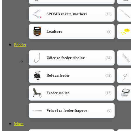
SPOMB rakete, markeri
(13)
Leadcore
(8)
Feeder
Udice za feeder ribolov
(84)
Role za feeder
(42)
Feeder stolice
(15)
Vrhovi za feeder štapove
(6)
More