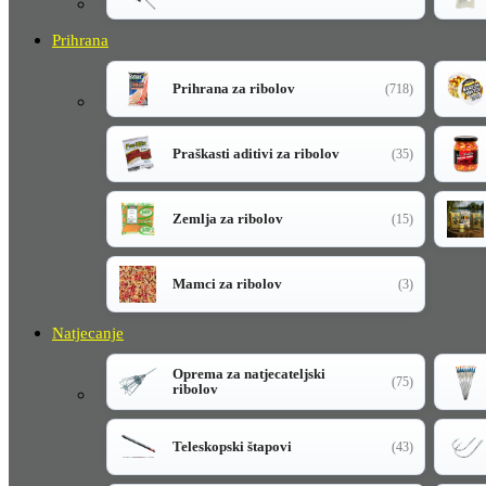
Prihrana
Prihrana za ribolov
(718)
Praškasti aditivi za ribolov
(35)
Zemlja za ribolov
(15)
Mamci za ribolov
(3)
Natjecanje
Oprema za natjecateljski
(75)
ribolov
Teleskopski štapovi
(43)