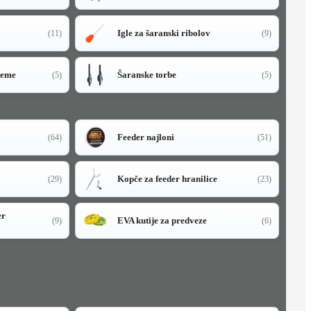
Igle za šaranski ribolov
(11)
(9)
teme
Šaranske torbe
(5)
(5)
Feeder najloni
(64)
(51)
Kopče za feeder hranilice
(29)
(23)
er
EVA kutije za predveze
(9)
(6)