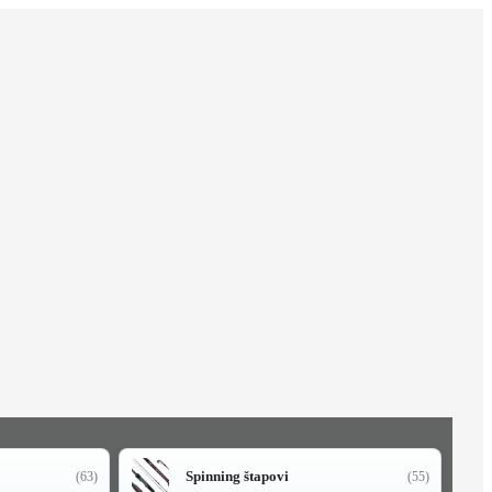
Spinning štapovi
(63)
(55)