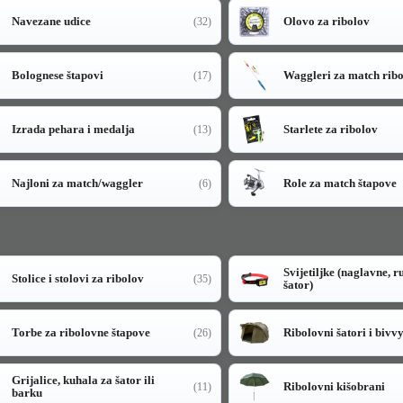
Navezane udice
Olovo za ribolov
(32)
Bolognese štapovi
Waggleri za match rib
(17)
Izrada pehara i medalja
Starlete za ribolov
(13)
Najloni za match/waggler
Role za match štapove
(6)
Svijetiljke (naglavne, r
Stolice i stolovi za ribolov
(35)
šator)
Torbe za ribolovne štapove
Ribolovni šatori i bivv
(26)
Grijalice, kuhala za šator ili
Ribolovni kišobrani
(11)
barku