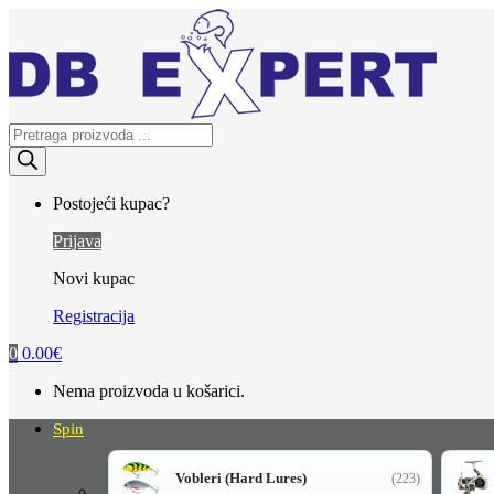
Skip
Skip
to
to
navigation
content
Products
search
Postojeći kupac?
Prijava
Novi kupac
Registracija
0
0.00
€
Nema proizvoda u košarici.
Spin
Vobleri (Hard Lures)
(223)