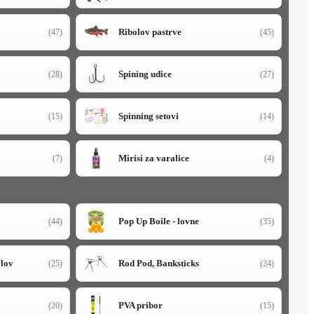
Ribolov pastrve
(47)
(45)
Spining udice
(28)
(27)
Spinning setovi
(15)
(14)
Mirisi za varalice
(7)
(4)
Pop Up Boile - lovne
(44)
(35)
olov
Rod Pod, Banksticks
(25)
(24)
PVA pribor
(20)
(15)