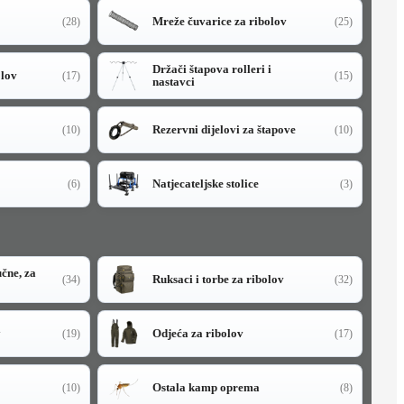
Mreže čuvarice za ribolov
(28)
(25)
Držači štapova rolleri i
olov
(17)
(15)
nastavci
Rezervni dijelovi za štapove
(10)
(10)
Natjecateljske stolice
(6)
(3)
učne, za
Ruksaci i torbe za ribolov
(34)
(32)
y
Odjeća za ribolov
(19)
(17)
Ostala kamp oprema
(10)
(8)