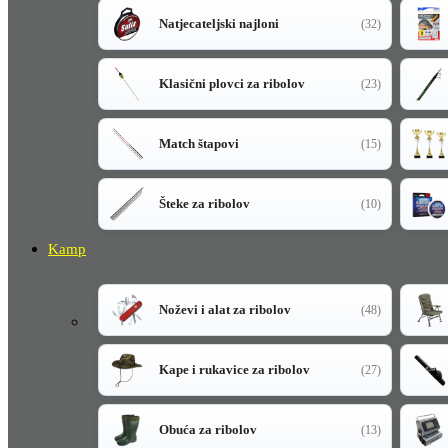
Natjecateljski najloni
(32)
Klasični plovci za ribolov
(23)
Match štapovi
(15)
Šteke za ribolov
(10)
Kamp
Noževi i alat za ribolov
(48)
Kape i rukavice za ribolov
(27)
Obuća za ribolov
(13)