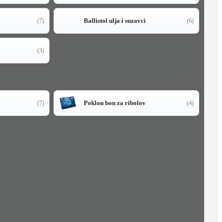
Ballistol ulja i suzavci
(7)
(6)
(3)
Poklon bon za ribolov
(7)
(4)