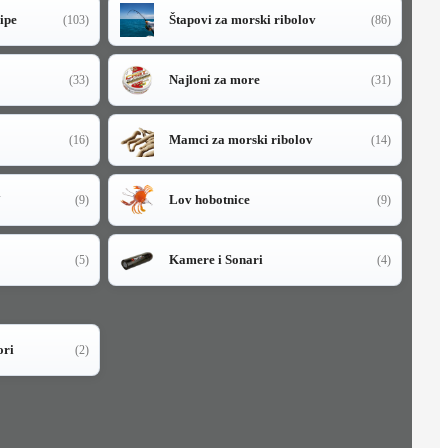
sipe
Štapovi za morski ribolov
(103)
(86)
Najloni za more
(33)
(31)
Mamci za morski ribolov
(16)
(14)
i
Lov hobotnice
(9)
(9)
Kamere i Sonari
(5)
(4)
ori
(2)