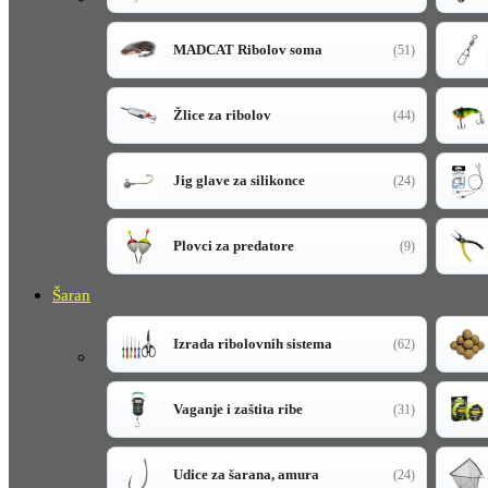
MADCAT Ribolov soma
(51)
Žlice za ribolov
(44)
Jig glave za silikonce
(24)
Plovci za predatore
(9)
Šaran
Izrada ribolovnih sistema
(62)
Vaganje i zaštita ribe
(31)
Udice za šarana, amura
(24)