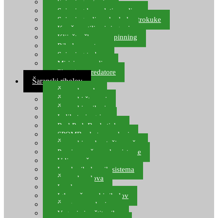
Spinning setovi
Spinning kompleti varalica
Spinning udice, dvokuke, trokuke
Kopče, vrtilice i ringovi
Kliješta, škare za spinning
Ribolov pastrve
Spinning torbe
Mirisi za varalice
Plovci za predatore
Šaranski ribolov
Šaranske role
Šaranski štapovi
Šaranski najloni
Indikatori ugriza
Rod Pod, Banksticks
SPOMB rakete, markeri
Šaranski podmetači, mreže
Pernice za šaranske sisteme
Udice za šarana, amura
Izrada ribolovnih sistema
Šaranska olova
Leadcore
Igle za šaranski ribolov
Špage, upredenice
Vaganje i zaštita ribe