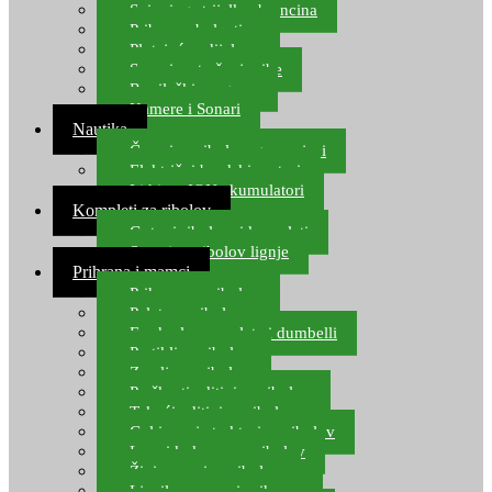
Spinning strijelke, brancina
Pribor za bolentino
Plutajuća odijela
Sonari za traženje ribe
Ronilački program
Kamere i Sonari
Nautika
Čamci za ribolov, gumenjaci
Električni brodski motori
Lithium ION akumulatori
Kompleti za ribolov
Gotovi ribolovni kompleti
Setovi za ribolov lignje
Prihrana i mamci
Prihrana za ribolov
Pelete za ribolov
Feeder lovne pelete i dumbelli
Partikli za ribolov
Zemlja za ribolov
Praškasti aditivi za ribolov
Tekući aditivi za ribolov
Gel i sprej atraktori za ribolov
Lovni kukuruz za ribolov
Živi mamci za ribolov
Ljepilo za crve i prihranu