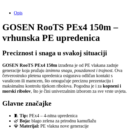
Opis
GOSEN RooTS PEx4 150m –
vrhunska PE upredenica
Preciznost i snaga u svakoj situaciji
GOSEN RooTS PEx4 150m
izrađena je od PE vlakana zadnje
generacije koja pružaju
iznimnu snagu, pouzdanost i trajnost
. Ova
četverostruko pletena upredenica osigurava odličan kontakt s
varalicom ili mamcem, što omogućuje preciznu prezentaciju i
maksimalnu kontrolu tijekom ribolova. Pogodna je i za
kopneni i
morski ribolov
, što je čini univerzalnim izborom za sve vrste uvjeta.
Glavne značajke
🧵
Tip:
PEx4 – 4-nitna upredenica
🌿
Boja:
blago zelena za prirodnu kamuflažu
💎
Materijal:
PE vlakna nove generacije