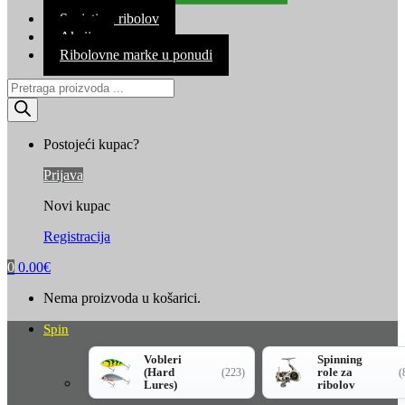
Kontakt
Savjeti za ribolov
Akcija
Ribolovne marke u ponudi
Products
search
Postojeći kupac?
Prijava
Novi kupac
Registracija
0
0.00
€
Nema proizvoda u košarici.
Spin
Vobleri
Spinning
(Hard
role za
(223)
(
Lures)
ribolov