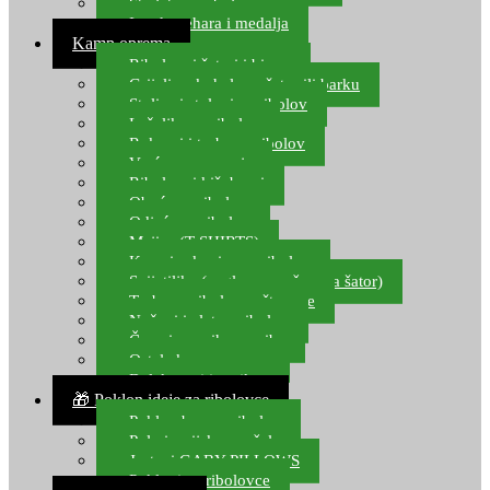
Starlete za ribolov
Izrada pehara i medalja
Kamp oprema
Ribolovni šatori i bivvy
Grijalice, kuhala za šator ili barku
Stolice i stolovi za ribolov
Ležaljke za ribolov
Ruksaci i torbe za ribolov
Vreće za spavanje
Ribolovni kišobrani
Obuća za ribolov
Odjeća za ribolov
Majice (T-SHIRTS)
Kape i rukavice za ribolov
Svijetiljke (naglavne, ručne, za šator)
Torbe za ribolovne štapove
Noževi i alat za ribolov
Čamci za prihranu ribe
Ostala kamp oprema
Dalekozori i optika
🎁 Poklon ideje za ribolovce
Poklon bon za ribolov
Polarizacijske naočale
Jastuci GABY PILLOWS
Pokloni za ribolovce