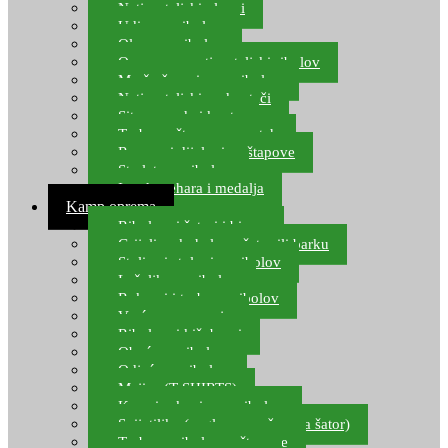
Natjecateljski plovci
Udice za ribolov
Olovo za ribolov
Oprema za natjecateljski ribolov
Mreže čuvarice za ribolov
Natjecateljski podmetači
Sito, posude i kante
Torbe za štapove – match
Rezervni dijelovi za štapove
Starlete za ribolov
Izrada pehara i medalja
Kamp oprema
Ribolovni šatori i bivvy
Grijalice, kuhala za šator ili barku
Stolice i stolovi za ribolov
Ležaljke za ribolov
Ruksaci i torbe za ribolov
Vreće za spavanje
Ribolovni kišobrani
Obuća za ribolov
Odjeća za ribolov
Majice (T-SHIRTS)
Kape i rukavice za ribolov
Svijetiljke (naglavne, ručne, za šator)
Torbe za ribolovne štapove