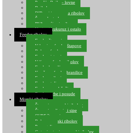
Pop Up Boile – lovne
Boile lovne
DIP-ovi i arome za ribolov
Šaranske torbe
PVA vrećice i pribor
Umjetni kukuruz i ostalo
Feeder ribolov
Feeder štapovi
Vrhovi za feeder štapove
Role za feeder
Feeder sistemi
Udice za feeder ribolov
Feeder hranilice
Kopče za feeder hranilice
Feeder najloni
Feeder stolice
Feeder arm držači
Feeder torbe i posude
Morski ribolov
Štapovi za morski ribolov
Štapovi za lignje i sipe
SURF štapovi
Role za morski ribolov
Parangali
Gotovi setovi za morski ribolov