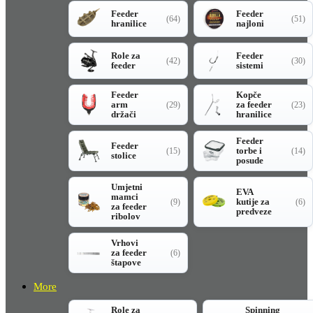
Feeder
Feeder
(64)
(51)
hranilice
najloni
Role za
Feeder
(42)
(30)
feeder
sistemi
Feeder
Kopče
arm
za feeder
(29)
(23)
držači
hranilice
Feeder
Feeder
torbe i
(15)
(14)
stolice
posude
Umjetni
EVA
mamci
kutije za
(9)
(6)
za feeder
predveze
ribolov
Vrhovi
za feeder
(6)
štapove
More
Role za
Spinning