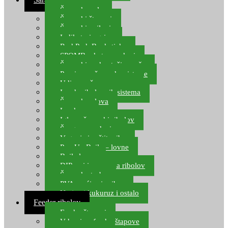
Šaranske role
Šaranski štapovi
Šaranski najloni
Indikatori ugriza
Rod Pod, Banksticks
SPOMB rakete, markeri
Šaranski podmetači, mreže
Pernice za šaranske sisteme
Udice za šarana, amura
Izrada ribolovnih sistema
Šaranska olova
Leadcore
Igle za šaranski ribolov
Špage, upredenice
Vaganje i zaštita ribe
Pop Up Boile – lovne
Boile lovne
DIP-ovi i arome za ribolov
Šaranske torbe
PVA vrećice i pribor
Umjetni kukuruz i ostalo
Feeder ribolov
Feeder štapovi
Vrhovi za feeder štapove