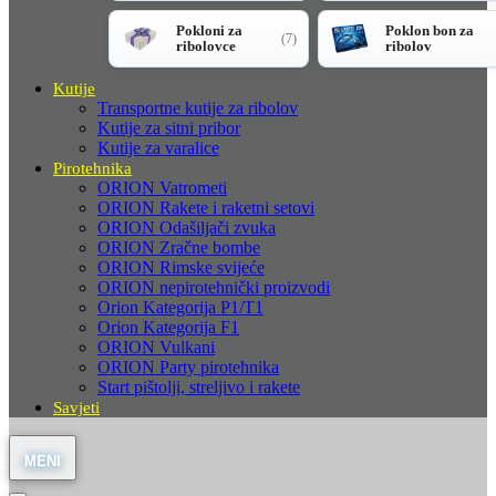
Pokloni za
Poklon bon za
(7)
ribolovce
ribolov
Kutije
Transportne kutije za ribolov
Kutije za sitni pribor
Kutije za varalice
Pirotehnika
ORION Vatrometi
ORION Rakete i raketni setovi
ORION Odašiljači zvuka
ORION Zračne bombe
ORION Rimske svijeće
ORION nepirotehnički proizvodi
Orion Kategorija P1/T1
Orion Kategorija F1
ORION Vulkani
ORION Party pirotehnika
Start pištolji, streljivo i rakete
Savjeti