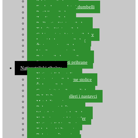
Pelete za ribolov
Feeder lovne pelete i dumbelli
Partikli za ribolov
Zemlja za ribolov
Praškasti aditivi za ribolov
Tekući aditivi za ribolov
Gel i sprej atraktori za ribolov
Lovni kukuruz za ribolov
Živi mamci za ribolov
Ljepilo za crve i prihranu
Boje za ribolovnu prihranu
Provjereni recepti prihrane
Natjecateljski ribolov
Natjecateljske stolice
Nastavci za ribolovne stolice
Šteke za ribolov
Gume i sitni pribor za šteku
Držači štapova rolleri i nastavci
Match štapovi
Role za match štapove
Waggleri za match ribolov
Najloni za match/waggler
Natjecateljski najloni
Teleskopski štapovi
Bolognese štapovi