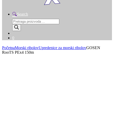
Search
Products
search
0
Početna
Morski ribolov
Upredenice za morski ribolov
GOSEN
RooTS PEx4 150m