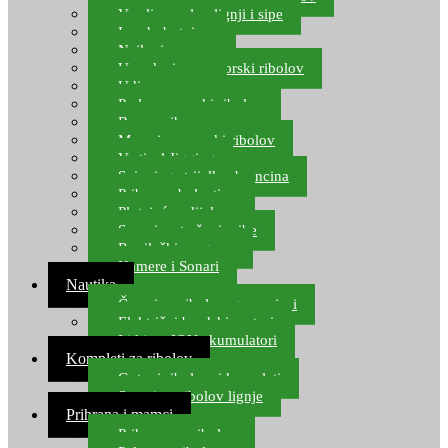
Varalice za lov lignji i sipe
Lov hobotnice
Najloni za more
Upredenice za morski ribolov
Udice za more
Perle za morski ribolov
Brum prihrana za more
Mamci za morski ribolov
Vertical Jigging
Spinning strijelke, brancina
Pribor za bolentino
Plutajuća odijela
Sonari za traženje ribe
Ronilački program
Kamere i Sonari
Nautika
Čamci za ribolov, gumenjaci
Električni brodski motori
Lithium ION akumulatori
Kompleti za ribolov
Gotovi ribolovni kompleti
Setovi za ribolov lignje
Prihrana i mamci
Prihrana za ribolov