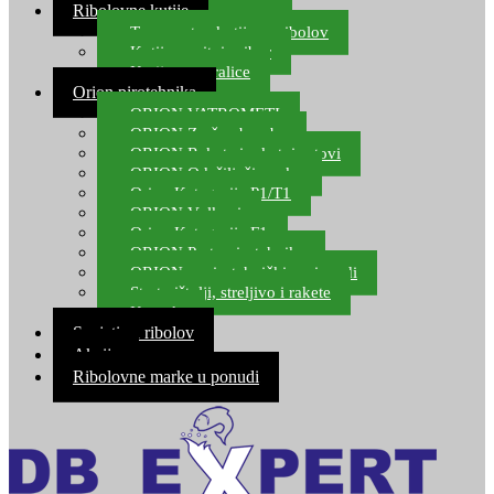
Ribolovne kutije
Transportne kutije za ribolov
Kutije za sitni pribor
Kutije za varalice
Orion pirotehnika
ORION VATROMETI
ORION Zračne bombe
ORION Rakete i raketni setovi
ORION Odašiljači zvuka
Orion Kategorija P1/T1
ORION Vulkani
Orion Kategorija F1
ORION Party pirotehnika
ORION nepirotehnički proizvodi
Start pištolji, streljivo i rakete
Kontakt
Savjeti za ribolov
Akcija
Ribolovne marke u ponudi