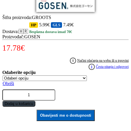
Šifra proizvoda
:
GROOTS
5.99€
7.49€
HP
GLS
Dostava
:
🇭🇷
Besplatna dostava iznad 70€
Proizvođač
:
GOSEN
17.78
€
i
Načini plaćanja na webu ili u trgovini
i
Česta pitanja i odgovori
Obriši
GOSEN
RooTS
PEx4
Dodaj u košaricu
150m
quantity
Obavijesti me o dostupnosti