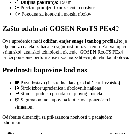
📏
Duljina pakiranja:
150 m
🎯 Precizni promjeri i konzistentna nosivost
🐟 Pogodna za kopneni i morski ribolov
Zašto odabrati GOSEN RooTS PEx4?
Ova upredenica nudi
odličan omjer snage i tankog profila
,što je
ključno za daleke zabačaje i sigurnost pri izvlačenju. Zahvaljujući
vrhunskoj japanskoj tehnologiji pletenja, GOSEN RooTS PEx4
pruža pouzdane performanse i kod najzahtjevnijih tehnika ribolova.
Prednosti kupovine kod nas
🚚 Brza dostava (1–3 radna dana), skladište u Hrvatskoj
🎣 Širok izbor upredenica i ribolovnih najlona
💬 Stručna podrška pri odabiru pravog modela
💳 Sigurna online kupovina karticama, pouzećem ili
virmanom
Odaberite dimenziju sa prikazanom nosivosti u padajućem
izborniku.