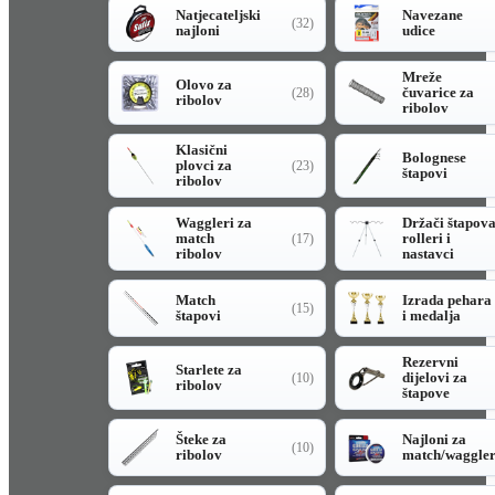
Natjecateljski
Navezane
(32)
najloni
udice
Mreže
Olovo za
čuvarice za
(28)
ribolov
ribolov
Klasični
Bolognese
plovci za
(23)
štapovi
ribolov
Waggleri za
Držači štapov
match
rolleri i
(17)
ribolov
nastavci
Match
Izrada pehara
(15)
štapovi
i medalja
Rezervni
Starlete za
dijelovi za
(10)
ribolov
štapove
Šteke za
Najloni za
(10)
ribolov
match/waggle