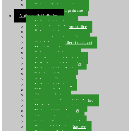
Boje za ribolovnu prihranu
Provjereni recepti prihrane
Natjecateljski ribolov
Natjecateljske stolice
Nastavci za ribolovne stolice
Šteke za ribolov
Gume i sitni pribor za šteku
Držači štapova rolleri i nastavci
Match štapovi
Role za match štapove
Waggleri za match ribolov
Najloni za match/waggler
Natjecateljski najloni
Teleskopski štapovi
Bolognese štapovi
Natjecateljski plovci
Udice za ribolov
Olovo za ribolov
Oprema za natjecateljski ribolov
Mreže čuvarice za ribolov
Natjecateljski podmetači
Sito, posude i kante
Torbe za štapove – match
Rezervni dijelovi za štapove