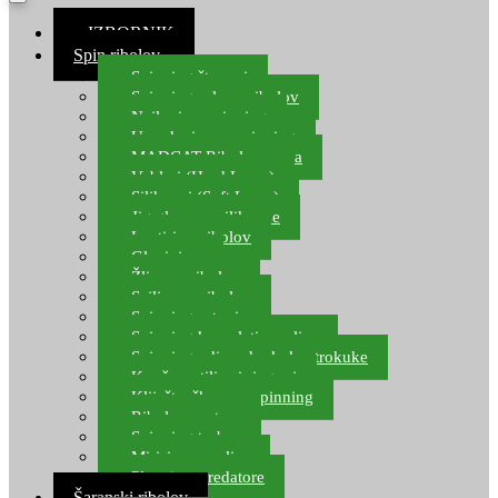
≡ IZBORNIK
Spin ribolov
Spinning štapovi
Spinning role za ribolov
Najloni za spinning
Upredenice za spinning
MADCAT Ribolov soma
Vobleri (Hard Lures)
Silikonci (Soft Lures)
Jig glave za silikonce
Leptiri za ribolov
Glavinjare
Žlice za ribolov
Sajlice za ribolov
Spinning setovi
Spinning kompleti varalica
Spinning udice, dvokuke, trokuke
Kopče, vrtilice i ringovi
Kliješta, škare za spinning
Ribolov pastrve
Spinning torbe
Mirisi za varalice
Plovci za predatore
Šaranski ribolov