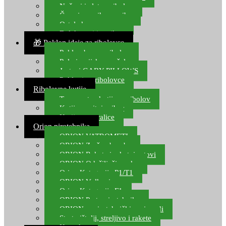
Noževi i alat za ribolov
Čamci za prihranu ribe
Ostala kamp oprema
Dalekozori i optika
🎁 Poklon ideje za ribolovce
Poklon bon za ribolov
Polarizacijske naočale
Jastuci GABY PILLOWS
Pokloni za ribolovce
Ribolovne kutije
Transportne kutije za ribolov
Kutije za sitni pribor
Kutije za varalice
Orion pirotehnika
ORION VATROMETI
ORION Zračne bombe
ORION Rakete i raketni setovi
ORION Odašiljači zvuka
Orion Kategorija P1/T1
ORION Vulkani
Orion Kategorija F1
ORION Party pirotehnika
ORION nepirotehnički proizvodi
Start pištolji, streljivo i rakete