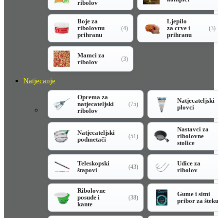
ribolov
Boje za
Ljepilo
ribolovnu
za crve i
(4)
(3)
prihranu
prihranu
Mamci za
(3)
ribolov
Natjecanje
Oprema za
Natjecateljski
natjecateljski
(75)
plovci
ribolov
Nastavci za
Natjecateljski
ribolovne
(51)
podmetači
stolice
Teleskopski
Udice za
(43)
štapovi
ribolov
Ribolovne
Gume i sitni
posude i
(38)
pribor za štek
kante