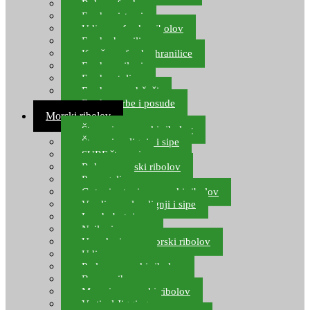
Role za feeder
Feeder sistemi
Udice za feeder ribolov
Feeder hranilice
Kopče za feeder hranilice
Feeder najloni
Feeder stolice
Feeder arm držači
Feeder torbe i posude
Morski ribolov
Štapovi za morski ribolov
Štapovi za lignje i sipe
SURF štapovi
Role za morski ribolov
Parangali
Gotovi setovi za morski ribolov
Varalice za lov lignji i sipe
Lov hobotnice
Najloni za more
Upredenice za morski ribolov
Udice za more
Perle za morski ribolov
Brum prihrana za more
Mamci za morski ribolov
Vertical Jigging