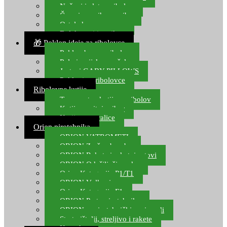
Noževi i alat za ribolov
Čamci za prihranu ribe
Ostala kamp oprema
Dalekozori i optika
🎁 Poklon ideje za ribolovce
Poklon bon za ribolov
Polarizacijske naočale
Jastuci GABY PILLOWS
Pokloni za ribolovce
Ribolovne kutije
Transportne kutije za ribolov
Kutije za sitni pribor
Kutije za varalice
Orion pirotehnika
ORION VATROMETI
ORION Zračne bombe
ORION Rakete i raketni setovi
ORION Odašiljači zvuka
Orion Kategorija P1/T1
ORION Vulkani
Orion Kategorija F1
ORION Party pirotehnika
ORION nepirotehnički proizvodi
Start pištolji, streljivo i rakete