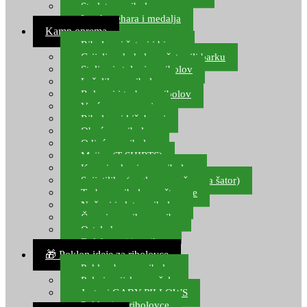
Starlete za ribolov
Izrada pehara i medalja
Kamp oprema
Ribolovni šatori i bivvy
Grijalice, kuhala za šator ili barku
Stolice i stolovi za ribolov
Ležaljke za ribolov
Ruksaci i torbe za ribolov
Vreće za spavanje
Ribolovni kišobrani
Obuća za ribolov
Odjeća za ribolov
Majice (T-SHIRTS)
Kape i rukavice za ribolov
Svijetiljke (naglavne, ručne, za šator)
Torbe za ribolovne štapove
Noževi i alat za ribolov
Čamci za prihranu ribe
Ostala kamp oprema
Dalekozori i optika
🎁 Poklon ideje za ribolovce
Poklon bon za ribolov
Polarizacijske naočale
Jastuci GABY PILLOWS
Pokloni za ribolovce