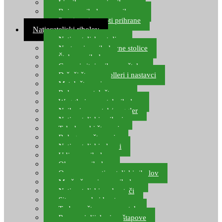
Ljepilo za crve i prihranu
Boje za ribolovnu prihranu
Provjereni recepti prihrane
Natjecateljski ribolov
Natjecateljske stolice
Nastavci za ribolovne stolice
Šteke za ribolov
Gume i sitni pribor za šteku
Držači štapova rolleri i nastavci
Match štapovi
Role za match štapove
Waggleri za match ribolov
Najloni za match/waggler
Natjecateljski najloni
Teleskopski štapovi
Bolognese štapovi
Natjecateljski plovci
Udice za ribolov
Olovo za ribolov
Oprema za natjecateljski ribolov
Mreže čuvarice za ribolov
Natjecateljski podmetači
Sito, posude i kante
Torbe za štapove – match
Rezervni dijelovi za štapove