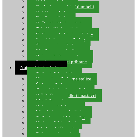
Pelete za ribolov
Feeder lovne pelete i dumbelli
Partikli za ribolov
Zemlja za ribolov
Praškasti aditivi za ribolov
Tekući aditivi za ribolov
Gel i sprej atraktori za ribolov
Lovni kukuruz za ribolov
Živi mamci za ribolov
Ljepilo za crve i prihranu
Boje za ribolovnu prihranu
Provjereni recepti prihrane
Natjecateljski ribolov
Natjecateljske stolice
Nastavci za ribolovne stolice
Šteke za ribolov
Gume i sitni pribor za šteku
Držači štapova rolleri i nastavci
Match štapovi
Role za match štapove
Waggleri za match ribolov
Najloni za match/waggler
Natjecateljski najloni
Teleskopski štapovi
Bolognese štapovi