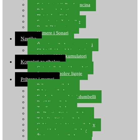
Spinning strijelke, brancina
Pribor za bolentino
Plutajuća odijela
Sonari za traženje ribe
Ronilački program
Kamere i Sonari
Nautika
Čamci za ribolov, gumenjaci
Električni brodski motori
Lithium ION akumulatori
Kompleti za ribolov
Gotovi ribolovni kompleti
Setovi za ribolov lignje
Prihrana i mamci
Prihrana za ribolov
Pelete za ribolov
Feeder lovne pelete i dumbelli
Partikli za ribolov
Zemlja za ribolov
Praškasti aditivi za ribolov
Tekući aditivi za ribolov
Gel i sprej atraktori za ribolov
Lovni kukuruz za ribolov
Živi mamci za ribolov