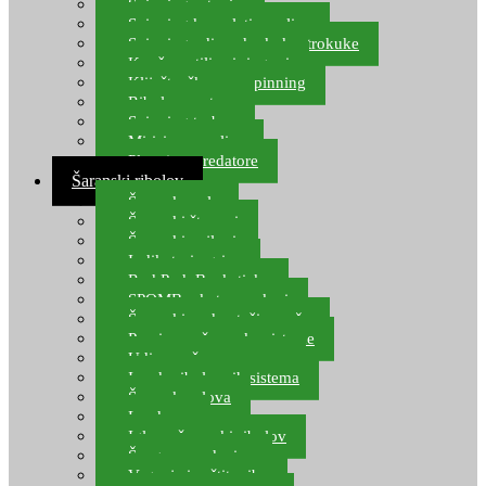
Spinning setovi
Spinning kompleti varalica
Spinning udice, dvokuke, trokuke
Kopče, vrtilice i ringovi
Kliješta, škare za spinning
Ribolov pastrve
Spinning torbe
Mirisi za varalice
Plovci za predatore
Šaranski ribolov
Šaranske role
Šaranski štapovi
Šaranski najloni
Indikatori ugriza
Rod Pod, Banksticks
SPOMB rakete, markeri
Šaranski podmetači, mreže
Pernice za šaranske sisteme
Udice za šarana, amura
Izrada ribolovnih sistema
Šaranska olova
Leadcore
Igle za šaranski ribolov
Špage, upredenice
Vaganje i zaštita ribe