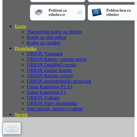
Pokloni za
Poklon bon za
(7)
ribolovce
ribolov
Kutije
Transportne kutije za ribolov
Kutije za sitni pribor
Kutije za varalice
Pirotehnika
ORION Vatrometi
ORION Rakete i raketni setovi
ORION Odašiljači zvuka
ORION Zračne bombe
ORION Rimske svijeće
ORION nepirotehnički proizvodi
Orion Kategorija P1/T1
Orion Kategorija F1
ORION Vulkani
ORION Party pirotehnika
Start pištolji, streljivo i rakete
Savjeti