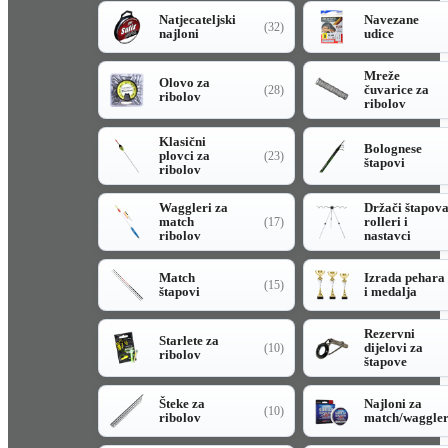
Natjecateljski
Navezane
(32)
najloni
udice
Mreže
Olovo za
čuvarice za
(28)
ribolov
ribolov
Klasični
Bolognese
plovci za
(23)
štapovi
ribolov
Waggleri za
Držači štapov
match
rolleri i
(17)
ribolov
nastavci
Match
Izrada pehara
(15)
štapovi
i medalja
Rezervni
Starlete za
dijelovi za
(10)
ribolov
štapove
Šteke za
Najloni za
(10)
ribolov
match/waggle