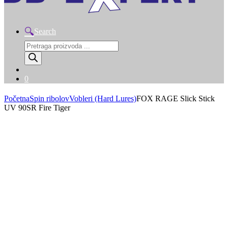
Search
Products
search
0
Početna
Spin ribolov
Vobleri (Hard Lures)
FOX RAGE Slick Stick
UV 90SR Fire Tiger