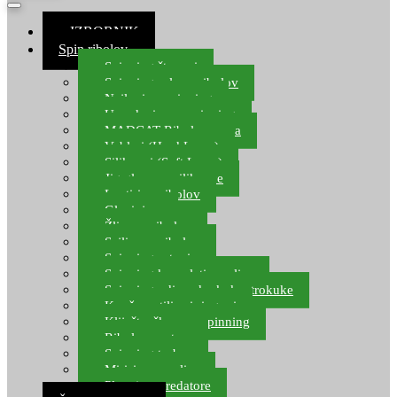
≡ IZBORNIK
Spin ribolov
Spinning štapovi
Spinning role za ribolov
Najloni za spinning
Upredenice za spinning
MADCAT Ribolov soma
Vobleri (Hard Lures)
Silikonci (Soft Lures)
Jig glave za silikonce
Leptiri za ribolov
Glavinjare
Žlice za ribolov
Sajlice za ribolov
Spinning setovi
Spinning kompleti varalica
Spinning udice, dvokuke, trokuke
Kopče, vrtilice i ringovi
Kliješta, škare za spinning
Ribolov pastrve
Spinning torbe
Mirisi za varalice
Plovci za predatore