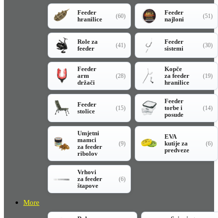
Feeder
Feeder
(60)
(51)
hranilice
najloni
Role za
Feeder
(41)
(30)
feeder
sistemi
Feeder
Kopče
arm
za feeder
(28)
(19)
držači
hranilice
Feeder
Feeder
torbe i
(15)
(14)
stolice
posude
Umjetni
EVA
mamci
kutije za
(9)
(6)
za feeder
predveze
ribolov
Vrhovi
za feeder
(6)
štapove
More