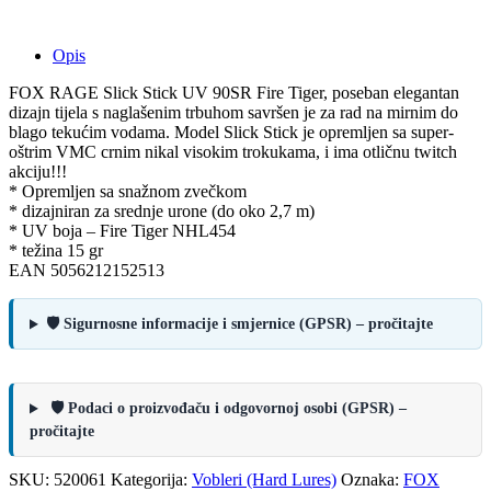
Opis
FOX RAGE Slick Stick UV 90SR Fire Tiger, poseban elegantan
dizajn tijela s naglašenim trbuhom savršen je za rad na mirnim do
blago tekućim vodama. Model Slick Stick je opremljen sa super-
oštrim VMC crnim nikal visokim trokukama, i ima otličnu twitch
akciju!!!
* Opremljen sa snažnom zvečkom
* dizajniran za srednje urone (do oko 2,7 m)
* UV boja – Fire Tiger NHL454
* težina 15 gr
EAN 5056212152513
🛡️ Sigurnosne informacije i smjernice (GPSR) – pročitajte
🛡️ Podaci o proizvođaču i odgovornoj osobi (GPSR) –
pročitajte
SKU:
520061
Kategorija:
Vobleri (Hard Lures)
Oznaka:
FOX