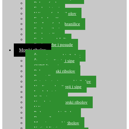
Role za feeder
Feeder sistemi
Udice za feeder ribolov
Feeder hranilice
Kopče za feeder hranilice
Feeder najloni
Feeder stolice
Feeder arm držači
Feeder torbe i posude
Morski ribolov
Štapovi za morski ribolov
Štapovi za lignje i sipe
SURF štapovi
Role za morski ribolov
Parangali
Gotovi setovi za morski ribolov
Varalice za lov lignji i sipe
Lov hobotnice
Najloni za more
Upredenice za morski ribolov
Udice za more
Perle za morski ribolov
Brum prihrana za more
Mamci za morski ribolov
Vertical Jigging