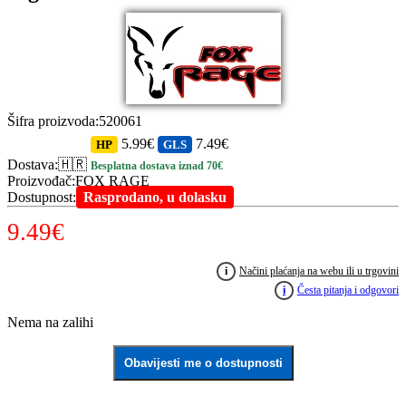
Šifra proizvoda
:
520061
5.99€
7.49€
HP
GLS
Dostava
:
🇭🇷
Besplatna dostava iznad 70€
Proizvođač
:
FOX RAGE
Dostupnost
:
Rasprodano, u dolasku
9.49
€
i
Načini plaćanja na webu ili u trgovini
i
Česta pitanja i odgovori
Nema na zalihi
Obavijesti me o dostupnosti