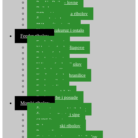
Pop Up Boile – lovne
Boile lovne
DIP-ovi i arome za ribolov
Šaranske torbe
PVA vrećice i pribor
Umjetni kukuruz i ostalo
Feeder ribolov
Feeder štapovi
Vrhovi za feeder štapove
Role za feeder
Feeder sistemi
Udice za feeder ribolov
Feeder hranilice
Kopče za feeder hranilice
Feeder najloni
Feeder stolice
Feeder arm držači
Feeder torbe i posude
Morski ribolov
Štapovi za morski ribolov
Štapovi za lignje i sipe
SURF štapovi
Role za morski ribolov
Parangali
Gotovi setovi za morski ribolov