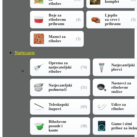
komplet
ribolov
Boje za
Ljepilo
ribolovnu
za crve i
(4)
(3)
prihranu
prihranu
Mamci za
(3)
ribolov
Natjecanje
Oprema za
Natjecateljski
natjecateljski
(74)
plovci
ribolov
Nastavci za
Natjecateljski
ribolovne
(51)
podmetači
stolice
Teleskopski
Udice za
(43)
štapovi
ribolov
Ribolovne
Gume i sitni
posude i
(38)
pribor za štek
kante