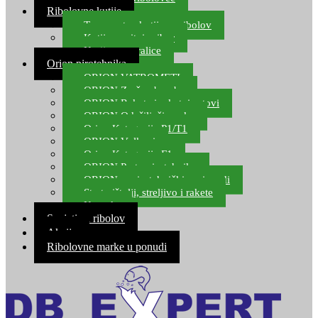
Ribolovne kutije
Transportne kutije za ribolov
Kutije za sitni pribor
Kutije za varalice
Orion pirotehnika
ORION VATROMETI
ORION Zračne bombe
ORION Rakete i raketni setovi
ORION Odašiljači zvuka
Orion Kategorija P1/T1
ORION Vulkani
Orion Kategorija F1
ORION Party pirotehnika
ORION nepirotehnički proizvodi
Start pištolji, streljivo i rakete
Kontakt
Savjeti za ribolov
Akcija
Ribolovne marke u ponudi