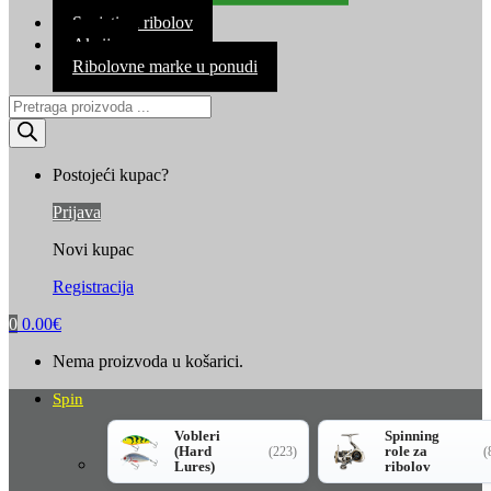
Kontakt
Savjeti za ribolov
Akcija
Ribolovne marke u ponudi
Products
search
Postojeći kupac?
Prijava
Novi kupac
Registracija
0
0.00
€
Nema proizvoda u košarici.
Spin
Vobleri
Spinning
(Hard
role za
(223)
(
Lures)
ribolov