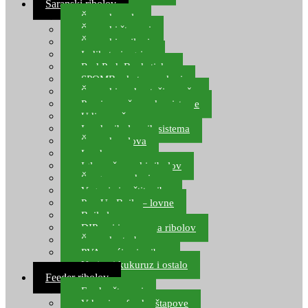
Šaranski ribolov
Šaranske role
Šaranski štapovi
Šaranski najloni
Indikatori ugriza
Rod Pod, Banksticks
SPOMB rakete, markeri
Šaranski podmetači, mreže
Pernice za šaranske sisteme
Udice za šarana, amura
Izrada ribolovnih sistema
Šaranska olova
Leadcore
Igle za šaranski ribolov
Špage, upredenice
Vaganje i zaštita ribe
Pop Up Boile – lovne
Boile lovne
DIP-ovi i arome za ribolov
Šaranske torbe
PVA vrećice i pribor
Umjetni kukuruz i ostalo
Feeder ribolov
Feeder štapovi
Vrhovi za feeder štapove