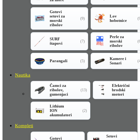
Gotovi
setovi za
Lov
(9)
(
morski
hobotnice
ribolov
Perle za
SURF
morski
(7)
(
štapovi
ribolov
Kamere i
Parangali
(5)
(
Sonari
Nautika
Čamci za
Električni
ribolov,
brodski
(13)
gumenjaci
motori
Lithium
ION
(2)
akumulatori
Kompleti
Setovi
Gotovi