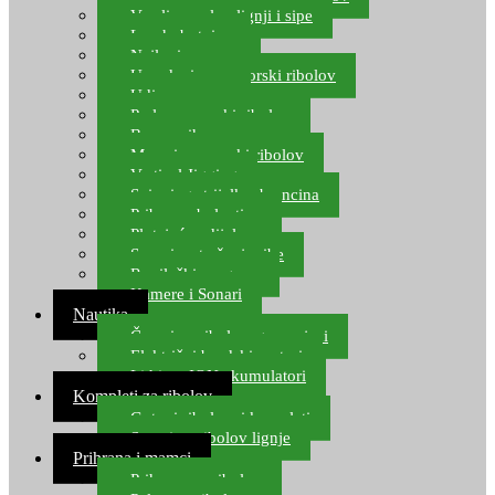
Varalice za lov lignji i sipe
Lov hobotnice
Najloni za more
Upredenice za morski ribolov
Udice za more
Perle za morski ribolov
Brum prihrana za more
Mamci za morski ribolov
Vertical Jigging
Spinning strijelke, brancina
Pribor za bolentino
Plutajuća odijela
Sonari za traženje ribe
Ronilački program
Kamere i Sonari
Nautika
Čamci za ribolov, gumenjaci
Električni brodski motori
Lithium ION akumulatori
Kompleti za ribolov
Gotovi ribolovni kompleti
Setovi za ribolov lignje
Prihrana i mamci
Prihrana za ribolov