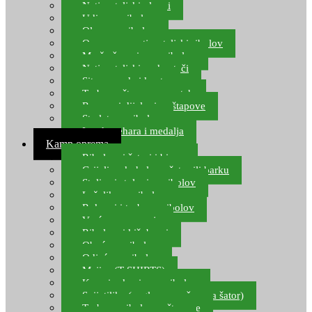
Natjecateljski plovci
Udice za ribolov
Olovo za ribolov
Oprema za natjecateljski ribolov
Mreže čuvarice za ribolov
Natjecateljski podmetači
Sito, posude i kante
Torbe za štapove – match
Rezervni dijelovi za štapove
Starlete za ribolov
Izrada pehara i medalja
Kamp oprema
Ribolovni šatori i bivvy
Grijalice, kuhala za šator ili barku
Stolice i stolovi za ribolov
Ležaljke za ribolov
Ruksaci i torbe za ribolov
Vreće za spavanje
Ribolovni kišobrani
Obuća za ribolov
Odjeća za ribolov
Majice (T-SHIRTS)
Kape i rukavice za ribolov
Svijetiljke (naglavne, ručne, za šator)
Torbe za ribolovne štapove