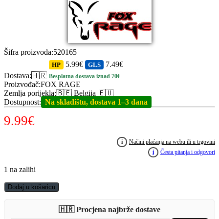
Šifra proizvoda
:
520165
5.99€
7.49€
HP
GLS
Dostava
:
🇭🇷
Besplatna dostava iznad 70€
Proizvođač
:
FOX RAGE
Zemlja porijekla
:
🇧🇪 Belgija 🇪🇺
Dostupnost
:
Na skladištu, dostava 1–3 dana
9.99
€
i
Načini plaćanja na webu ili u trgovini
i
Česta pitanja i odgovori
1 na zalihi
FOX
Dodaj u košaricu
RAGE
Gonzo
🇭🇷 Procjena najbrže dostave
80SR