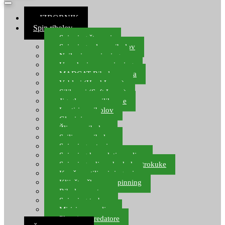
≡ IZBORNIK
Spin ribolov
Spinning štapovi
Spinning role za ribolov
Najloni za spinning
Upredenice za spinning
MADCAT Ribolov soma
Vobleri (Hard Lures)
Silikonci (Soft Lures)
Jig glave za silikonce
Leptiri za ribolov
Glavinjare
Žlice za ribolov
Sajlice za ribolov
Spinning setovi
Spinning kompleti varalica
Spinning udice, dvokuke, trokuke
Kopče, vrtilice i ringovi
Kliješta, škare za spinning
Ribolov pastrve
Spinning torbe
Mirisi za varalice
Plovci za predatore