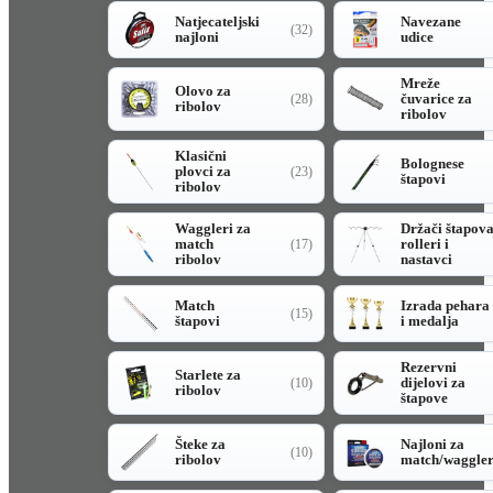
Natjecateljski
Navezane
(32)
najloni
udice
Mreže
Olovo za
čuvarice za
(28)
ribolov
ribolov
Klasični
Bolognese
plovci za
(23)
štapovi
ribolov
Waggleri za
Držači štapov
match
rolleri i
(17)
ribolov
nastavci
Match
Izrada pehara
(15)
štapovi
i medalja
Rezervni
Starlete za
dijelovi za
(10)
ribolov
štapove
Šteke za
Najloni za
(10)
ribolov
match/waggle