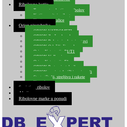
Ribolovne kutije
Transportne kutije za ribolov
Kutije za sitni pribor
Kutije za varalice
Orion pirotehnika
ORION VATROMETI
ORION Zračne bombe
ORION Rakete i raketni setovi
ORION Odašiljači zvuka
Orion Kategorija P1/T1
ORION Vulkani
Orion Kategorija F1
ORION Party pirotehnika
ORION nepirotehnički proizvodi
Start pištolji, streljivo i rakete
Kontakt
Savjeti za ribolov
Akcija
Ribolovne marke u ponudi