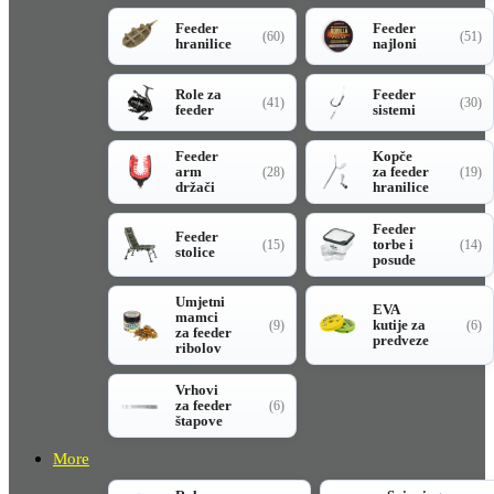
Feeder
Feeder
(60)
(51)
hranilice
najloni
Role za
Feeder
(41)
(30)
feeder
sistemi
Feeder
Kopče
arm
za feeder
(28)
(19)
držači
hranilice
Feeder
Feeder
torbe i
(15)
(14)
stolice
posude
Umjetni
EVA
mamci
kutije za
(9)
(6)
za feeder
predveze
ribolov
Vrhovi
za feeder
(6)
štapove
More