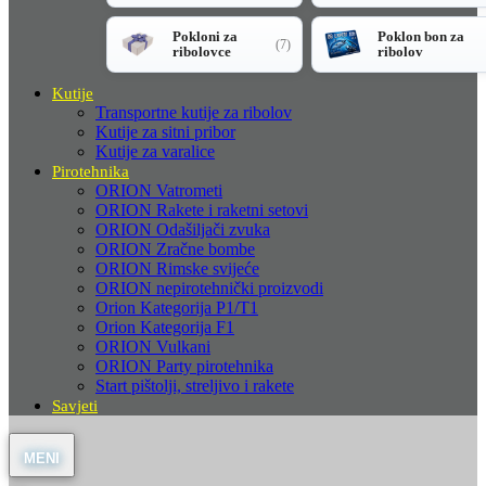
Pokloni za
Poklon bon za
(7)
ribolovce
ribolov
Kutije
Transportne kutije za ribolov
Kutije za sitni pribor
Kutije za varalice
Pirotehnika
ORION Vatrometi
ORION Rakete i raketni setovi
ORION Odašiljači zvuka
ORION Zračne bombe
ORION Rimske svijeće
ORION nepirotehnički proizvodi
Orion Kategorija P1/T1
Orion Kategorija F1
ORION Vulkani
ORION Party pirotehnika
Start pištolji, streljivo i rakete
Savjeti