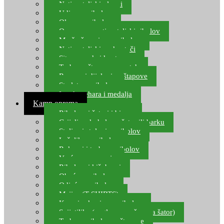
Natjecateljski plovci
Udice za ribolov
Olovo za ribolov
Oprema za natjecateljski ribolov
Mreže čuvarice za ribolov
Natjecateljski podmetači
Sito, posude i kante
Torbe za štapove – match
Rezervni dijelovi za štapove
Starlete za ribolov
Izrada pehara i medalja
Kamp oprema
Ribolovni šatori i bivvy
Grijalice, kuhala za šator ili barku
Stolice i stolovi za ribolov
Ležaljke za ribolov
Ruksaci i torbe za ribolov
Vreće za spavanje
Ribolovni kišobrani
Obuća za ribolov
Odjeća za ribolov
Majice (T-SHIRTS)
Kape i rukavice za ribolov
Svijetiljke (naglavne, ručne, za šator)
Torbe za ribolovne štapove