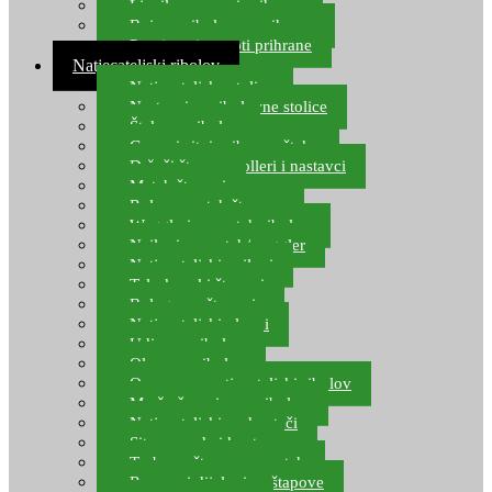
Ljepilo za crve i prihranu
Boje za ribolovnu prihranu
Provjereni recepti prihrane
Natjecateljski ribolov
Natjecateljske stolice
Nastavci za ribolovne stolice
Šteke za ribolov
Gume i sitni pribor za šteku
Držači štapova rolleri i nastavci
Match štapovi
Role za match štapove
Waggleri za match ribolov
Najloni za match/waggler
Natjecateljski najloni
Teleskopski štapovi
Bolognese štapovi
Natjecateljski plovci
Udice za ribolov
Olovo za ribolov
Oprema za natjecateljski ribolov
Mreže čuvarice za ribolov
Natjecateljski podmetači
Sito, posude i kante
Torbe za štapove – match
Rezervni dijelovi za štapove