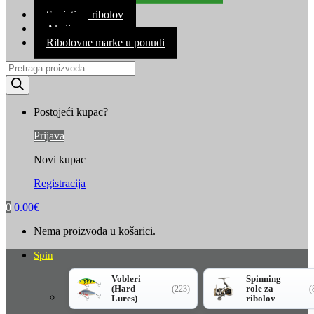
Kontakt
Savjeti za ribolov
Akcija
Ribolovne marke u ponudi
Products
search
Postojeći kupac?
Prijava
Novi kupac
Registracija
0
0.00
€
Nema proizvoda u košarici.
Spin
Vobleri
Spinning
(Hard
role za
(223)
(
Lures)
ribolov