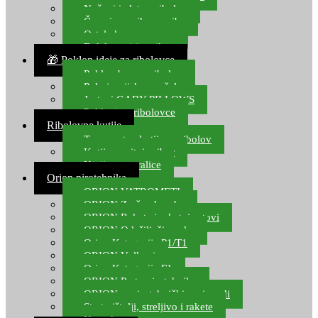
Noževi i alat za ribolov
Čamci za prihranu ribe
Ostala kamp oprema
Dalekozori i optika
🎁 Poklon ideje za ribolovce
Poklon bon za ribolov
Polarizacijske naočale
Jastuci GABY PILLOWS
Pokloni za ribolovce
Ribolovne kutije
Transportne kutije za ribolov
Kutije za sitni pribor
Kutije za varalice
Orion pirotehnika
ORION VATROMETI
ORION Zračne bombe
ORION Rakete i raketni setovi
ORION Odašiljači zvuka
Orion Kategorija P1/T1
ORION Vulkani
Orion Kategorija F1
ORION Party pirotehnika
ORION nepirotehnički proizvodi
Start pištolji, streljivo i rakete