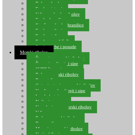
Role za feeder
Feeder sistemi
Udice za feeder ribolov
Feeder hranilice
Kopče za feeder hranilice
Feeder najloni
Feeder stolice
Feeder arm držači
Feeder torbe i posude
Morski ribolov
Štapovi za morski ribolov
Štapovi za lignje i sipe
SURF štapovi
Role za morski ribolov
Parangali
Gotovi setovi za morski ribolov
Varalice za lov lignji i sipe
Lov hobotnice
Najloni za more
Upredenice za morski ribolov
Udice za more
Perle za morski ribolov
Brum prihrana za more
Mamci za morski ribolov
Vertical Jigging