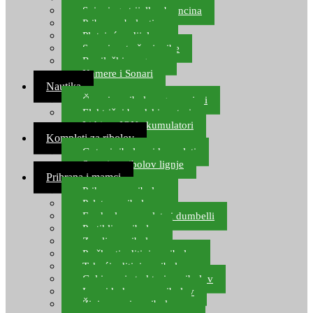
Spinning strijelke, brancina
Pribor za bolentino
Plutajuća odijela
Sonari za traženje ribe
Ronilački program
Kamere i Sonari
Nautika
Čamci za ribolov, gumenjaci
Električni brodski motori
Lithium ION akumulatori
Kompleti za ribolov
Gotovi ribolovni kompleti
Setovi za ribolov lignje
Prihrana i mamci
Prihrana za ribolov
Pelete za ribolov
Feeder lovne pelete i dumbelli
Partikli za ribolov
Zemlja za ribolov
Praškasti aditivi za ribolov
Tekući aditivi za ribolov
Gel i sprej atraktori za ribolov
Lovni kukuruz za ribolov
Živi mamci za ribolov