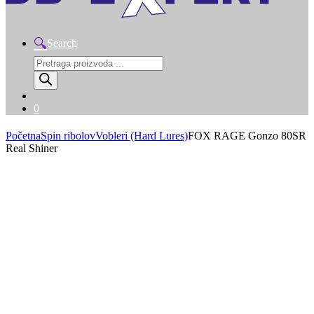
Search
Products
search
0
Početna
Spin ribolov
Vobleri (Hard Lures)
FOX RAGE Gonzo 80SR
Real Shiner