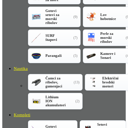
Gotovi
setovi za
Lov
(9)
(
morski
hobotnice
ribolov
Perle za
SURF
morski
(7)
(
štapovi
ribolov
Kamere i
Parangali
(5)
(
Sonari
Nautika
Čamci za
Električni
ribolov,
brodski
(13)
gumenjaci
motori
Lithium
ION
(2)
akumulatori
Kompleti
Setovi
Gotovi