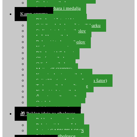
Starlete za ribolov
Izrada pehara i medalja
Kamp oprema
Ribolovni šatori i bivvy
Grijalice, kuhala za šator ili barku
Stolice i stolovi za ribolov
Ležaljke za ribolov
Ruksaci i torbe za ribolov
Vreće za spavanje
Ribolovni kišobrani
Obuća za ribolov
Odjeća za ribolov
Majice (T-SHIRTS)
Kape i rukavice za ribolov
Svijetiljke (naglavne, ručne, za šator)
Torbe za ribolovne štapove
Noževi i alat za ribolov
Čamci za prihranu ribe
Ostala kamp oprema
Dalekozori i optika
🎁 Poklon ideje za ribolovce
Poklon bon za ribolov
Polarizacijske naočale
Jastuci GABY PILLOWS
Pokloni za ribolovce