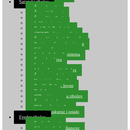
Šaranski ribolov
Šaranske role
Šaranski štapovi
Šaranski najloni
Indikatori ugriza
Rod Pod, Banksticks
SPOMB rakete, markeri
Šaranski podmetači, mreže
Pernice za šaranske sisteme
Udice za šarana, amura
Izrada ribolovnih sistema
Šaranska olova
Leadcore
Igle za šaranski ribolov
Špage, upredenice
Vaganje i zaštita ribe
Pop Up Boile – lovne
Boile lovne
DIP-ovi i arome za ribolov
Šaranske torbe
PVA vrećice i pribor
Umjetni kukuruz i ostalo
Feeder ribolov
Feeder štapovi
Vrhovi za feeder štapove