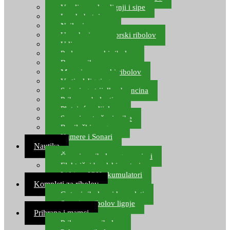
Varalice za lov lignji i sipe
Lov hobotnice
Najloni za more
Upredenice za morski ribolov
Udice za more
Perle za morski ribolov
Brum prihrana za more
Mamci za morski ribolov
Vertical Jigging
Spinning strijelke, brancina
Pribor za bolentino
Plutajuća odijela
Sonari za traženje ribe
Ronilački program
Kamere i Sonari
Nautika
Čamci za ribolov, gumenjaci
Električni brodski motori
Lithium ION akumulatori
Kompleti za ribolov
Gotovi ribolovni kompleti
Setovi za ribolov lignje
Prihrana i mamci
Prihrana za ribolov