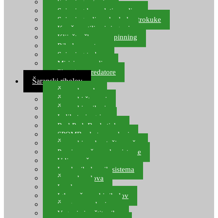
Spinning setovi
Spinning kompleti varalica
Spinning udice, dvokuke, trokuke
Kopče, vrtilice i ringovi
Kliješta, škare za spinning
Ribolov pastrve
Spinning torbe
Mirisi za varalice
Plovci za predatore
Šaranski ribolov
Šaranske role
Šaranski štapovi
Šaranski najloni
Indikatori ugriza
Rod Pod, Banksticks
SPOMB rakete, markeri
Šaranski podmetači, mreže
Pernice za šaranske sisteme
Udice za šarana, amura
Izrada ribolovnih sistema
Šaranska olova
Leadcore
Igle za šaranski ribolov
Špage, upredenice
Vaganje i zaštita ribe