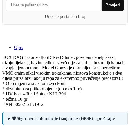
Real
Provjeri
Shiner
quantity
Unesite poštanski broj
Opis
FOX RAGE Gonzo 80SR Real Shiner, poseban debeljuškasti
dizajn tijela s grbavim leđima savršen je za rad na brzim rijekama ili
u zapjenjenom moru. Model Gonzo je opremljen sa super-oštrim
VMC crnim nikal visokim trokukama, njegova konstrukcija s dva
dijela pruža brzu akciju repa za ekstremno privlačenje predatora!!!
* Opremljen sa snažnom zvečkom
* dizajniran za plitko ronjenje (do oko 1 m)
* UV boja – Real Shiner NHL394
* težina 10 gr
EAN 5056212151912
🛡️ Sigurnosne informacije i smjernice (GPSR) – pročitajte