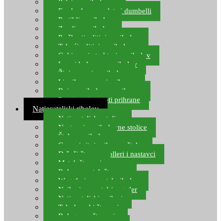
Pelete za ribolov
Feeder lovne pelete i dumbelli
Partikli za ribolov
Zemlja za ribolov
Praškasti aditivi za ribolov
Tekući aditivi za ribolov
Gel i sprej atraktori za ribolov
Lovni kukuruz za ribolov
Živi mamci za ribolov
Ljepilo za crve i prihranu
Boje za ribolovnu prihranu
Provjereni recepti prihrane
Natjecateljski ribolov
Natjecateljske stolice
Nastavci za ribolovne stolice
Šteke za ribolov
Gume i sitni pribor za šteku
Držači štapova rolleri i nastavci
Match štapovi
Role za match štapove
Waggleri za match ribolov
Najloni za match/waggler
Natjecateljski najloni
Teleskopski štapovi
Bolognese štapovi