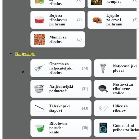
komplet
ribolov
Boje za
Ljepilo
ribolovnu
za crve i
(4)
(3)
prihranu
prihranu
Mamci za
(3)
ribolov
Natjecanje
Oprema za
Natjecateljski
natjecateljski
(74)
plovci
ribolov
Nastavci za
Natjecateljski
ribolovne
(51)
podmetači
stolice
Teleskopski
Udice za
(43)
štapovi
ribolov
Ribolovne
Gume i sitni
posude i
(38)
pribor za štek
kante