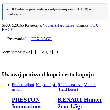
🛡️ Podaci o proizvođaču i odgovornoj osobi (GPSR) –
pročitajte
SKU:
520165
Kategorija:
Vobleri (Hard Lures)
Oznaka:
FOX
RAGE
Proizvođač
FOX RAGE
Zemlja porijekla
🇧🇪 Belgija 🇪🇺
Uz ovaj proizvod kupci često kupuju
Feeder najloni
,
Natjecateljski
Ribolov pastrve
,
Vobleri
najloni
(Hard Lures)
PRESTON
KENART Hunter
Innovations
2cm 1.5gr