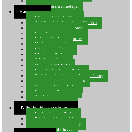
Starlete za ribolov
Izrada pehara i medalja
Kamp oprema
Ribolovni šatori i bivvy
Grijalice, kuhala za šator ili barku
Stolice i stolovi za ribolov
Ležaljke za ribolov
Ruksaci i torbe za ribolov
Vreće za spavanje
Ribolovni kišobrani
Obuća za ribolov
Odjeća za ribolov
Majice (T-SHIRTS)
Kape i rukavice za ribolov
Svijetiljke (naglavne, ručne, za šator)
Torbe za ribolovne štapove
Noževi i alat za ribolov
Čamci za prihranu ribe
Ostala kamp oprema
Dalekozori i optika
🎁 Poklon ideje za ribolovce
Poklon bon za ribolov
Polarizacijske naočale
Jastuci GABY PILLOWS
Pokloni za ribolovce