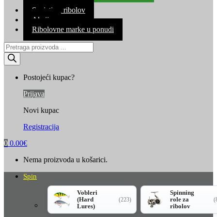
Kontakt
Savjeti za ribolov
Akcija
Ribolovne marke u ponudi
Products
search
Postojeći kupac?
Prijava
Novi kupac
Registracija
0
0.00
€
Nema proizvoda u košarici.
Spin
Vobleri
Spinning
(Hard
role za
(223)
(
Lures)
ribolov