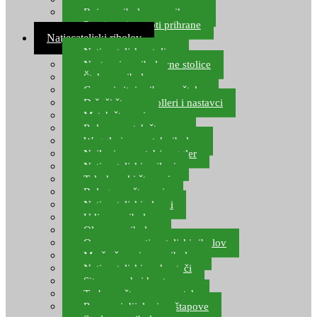
Boje za ribolovnu prihranu
Provjereni recepti prihrane
Natjecateljski ribolov
Natjecateljske stolice
Nastavci za ribolovne stolice
Šteke za ribolov
Gume i sitni pribor za šteku
Držači štapova rolleri i nastavci
Match štapovi
Role za match štapove
Waggleri za match ribolov
Najloni za match/waggler
Natjecateljski najloni
Teleskopski štapovi
Bolognese štapovi
Natjecateljski plovci
Udice za ribolov
Olovo za ribolov
Oprema za natjecateljski ribolov
Mreže čuvarice za ribolov
Natjecateljski podmetači
Sito, posude i kante
Torbe za štapove – match
Rezervni dijelovi za štapove