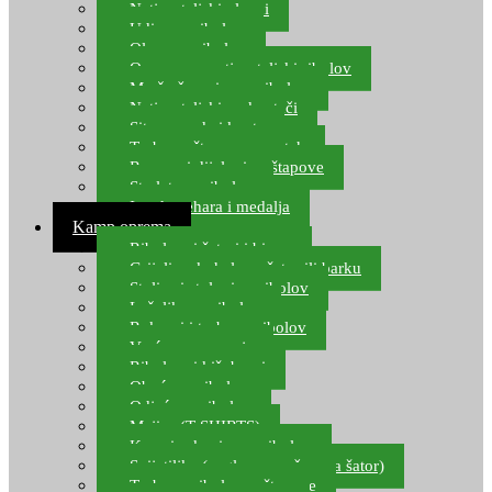
Natjecateljski plovci
Udice za ribolov
Olovo za ribolov
Oprema za natjecateljski ribolov
Mreže čuvarice za ribolov
Natjecateljski podmetači
Sito, posude i kante
Torbe za štapove – match
Rezervni dijelovi za štapove
Starlete za ribolov
Izrada pehara i medalja
Kamp oprema
Ribolovni šatori i bivvy
Grijalice, kuhala za šator ili barku
Stolice i stolovi za ribolov
Ležaljke za ribolov
Ruksaci i torbe za ribolov
Vreće za spavanje
Ribolovni kišobrani
Obuća za ribolov
Odjeća za ribolov
Majice (T-SHIRTS)
Kape i rukavice za ribolov
Svijetiljke (naglavne, ručne, za šator)
Torbe za ribolovne štapove