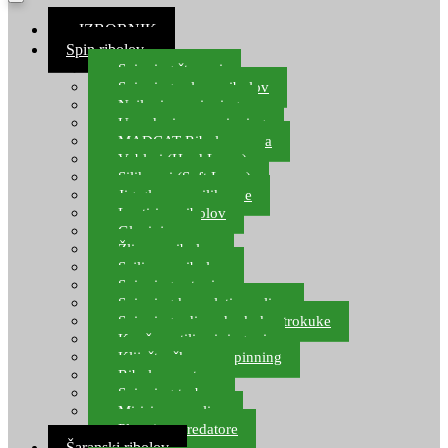
≡ IZBORNIK
Spin ribolov
Spinning štapovi
Spinning role za ribolov
Najloni za spinning
Upredenice za spinning
MADCAT Ribolov soma
Vobleri (Hard Lures)
Silikonci (Soft Lures)
Jig glave za silikonce
Leptiri za ribolov
Glavinjare
Žlice za ribolov
Sajlice za ribolov
Spinning setovi
Spinning kompleti varalica
Spinning udice, dvokuke, trokuke
Kopče, vrtilice i ringovi
Kliješta, škare za spinning
Ribolov pastrve
Spinning torbe
Mirisi za varalice
Plovci za predatore
Šaranski ribolov