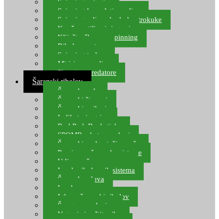
Spinning setovi
Spinning kompleti varalica
Spinning udice, dvokuke, trokuke
Kopče, vrtilice i ringovi
Kliješta, škare za spinning
Ribolov pastrve
Spinning torbe
Mirisi za varalice
Plovci za predatore
Šaranski ribolov
Šaranske role
Šaranski štapovi
Šaranski najloni
Indikatori ugriza
Rod Pod, Banksticks
SPOMB rakete, markeri
Šaranski podmetači, mreže
Pernice za šaranske sisteme
Udice za šarana, amura
Izrada ribolovnih sistema
Šaranska olova
Leadcore
Igle za šaranski ribolov
Špage, upredenice
Vaganje i zaštita ribe