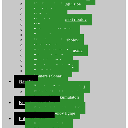
Varalice za lov lignji i sipe
Lov hobotnice
Najloni za more
Upredenice za morski ribolov
Udice za more
Perle za morski ribolov
Brum prihrana za more
Mamci za morski ribolov
Vertical Jigging
Spinning strijelke, brancina
Pribor za bolentino
Plutajuća odijela
Sonari za traženje ribe
Ronilački program
Kamere i Sonari
Nautika
Čamci za ribolov, gumenjaci
Električni brodski motori
Lithium ION akumulatori
Kompleti za ribolov
Gotovi ribolovni kompleti
Setovi za ribolov lignje
Prihrana i mamci
Prihrana za ribolov