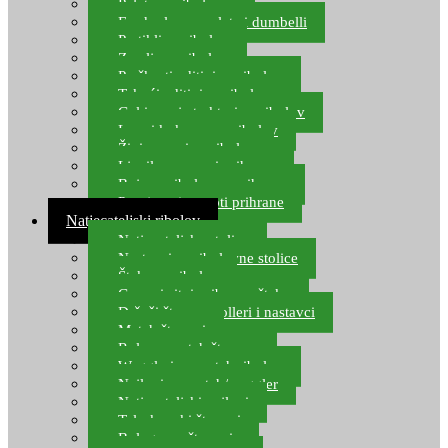
Pelete za ribolov
Feeder lovne pelete i dumbelli
Partikli za ribolov
Zemlja za ribolov
Praškasti aditivi za ribolov
Tekući aditivi za ribolov
Gel i sprej atraktori za ribolov
Lovni kukuruz za ribolov
Živi mamci za ribolov
Ljepilo za crve i prihranu
Boje za ribolovnu prihranu
Provjereni recepti prihrane
Natjecateljski ribolov
Natjecateljske stolice
Nastavci za ribolovne stolice
Šteke za ribolov
Gume i sitni pribor za šteku
Držači štapova rolleri i nastavci
Match štapovi
Role za match štapove
Waggleri za match ribolov
Najloni za match/waggler
Natjecateljski najloni
Teleskopski štapovi
Bolognese štapovi