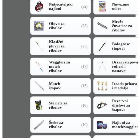
Natjecateljski
Navezane
(32)
najloni
udice
Mreže
Olovo za
čuvarice za
(28)
ribolov
ribolov
Klasični
Bolognese
plovci za
(23)
štapovi
ribolov
Waggleri za
Držači štapov
match
rolleri i
(17)
ribolov
nastavci
Match
Izrada pehara
(15)
štapovi
i medalja
Rezervni
Starlete za
dijelovi za
(10)
ribolov
štapove
Šteke za
Najloni za
(10)
ribolov
match/waggle