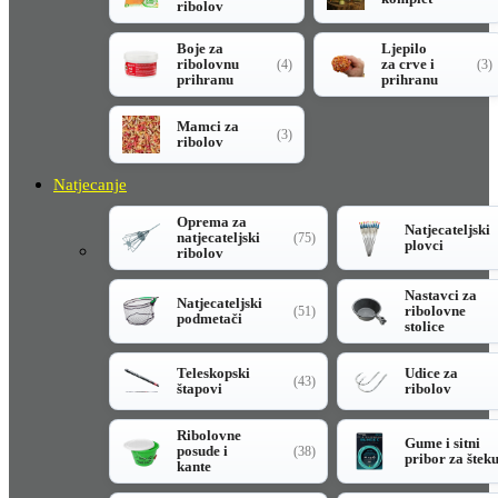
ribolov
Boje za
Ljepilo
ribolovnu
za crve i
(4)
(3)
prihranu
prihranu
Mamci za
(3)
ribolov
Natjecanje
Oprema za
Natjecateljski
natjecateljski
(75)
plovci
ribolov
Nastavci za
Natjecateljski
ribolovne
(51)
podmetači
stolice
Teleskopski
Udice za
(43)
štapovi
ribolov
Ribolovne
Gume i sitni
posude i
(38)
pribor za štek
kante