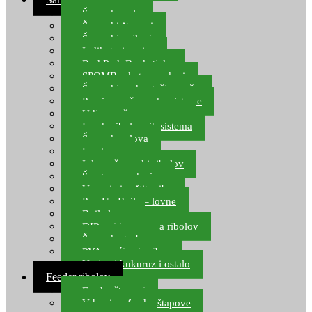
Šaranske role
Šaranski štapovi
Šaranski najloni
Indikatori ugriza
Rod Pod, Banksticks
SPOMB rakete, markeri
Šaranski podmetači, mreže
Pernice za šaranske sisteme
Udice za šarana, amura
Izrada ribolovnih sistema
Šaranska olova
Leadcore
Igle za šaranski ribolov
Špage, upredenice
Vaganje i zaštita ribe
Pop Up Boile – lovne
Boile lovne
DIP-ovi i arome za ribolov
Šaranske torbe
PVA vrećice i pribor
Umjetni kukuruz i ostalo
Feeder ribolov
Feeder štapovi
Vrhovi za feeder štapove