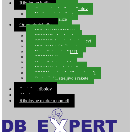
Ribolovne kutije
Transportne kutije za ribolov
Kutije za sitni pribor
Kutije za varalice
Orion pirotehnika
ORION VATROMETI
ORION Zračne bombe
ORION Rakete i raketni setovi
ORION Odašiljači zvuka
Orion Kategorija P1/T1
ORION Vulkani
Orion Kategorija F1
ORION Party pirotehnika
ORION nepirotehnički proizvodi
Start pištolji, streljivo i rakete
Kontakt
Savjeti za ribolov
Akcija
Ribolovne marke u ponudi