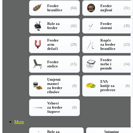
Feeder
Feeder
(64)
(51)
hranilice
najloni
Role za
Feeder
(42)
(30)
feeder
sistemi
Feeder
Kopče
arm
za feeder
(29)
(23)
držači
hranilice
Feeder
Feeder
torbe i
(15)
(14)
stolice
posude
Umjetni
EVA
mamci
kutije za
(9)
(6)
za feeder
predveze
ribolov
Vrhovi
za feeder
(6)
štapove
More
Role za
Spinning