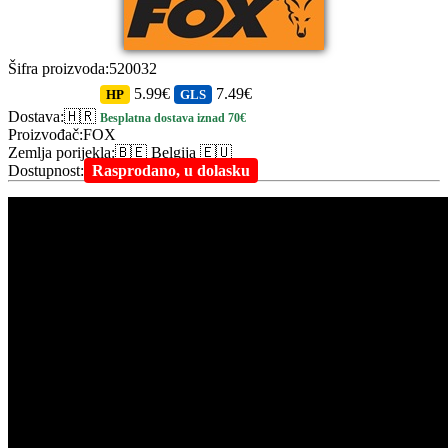
Šifra proizvoda
:
520032
5.99€
7.49€
HP
GLS
Dostava
:
🇭🇷
Besplatna dostava iznad 70€
Proizvođač
:
FOX
Zemlja porijekla
:
🇧🇪 Belgija 🇪🇺
Dostupnost
:
Rasprodano, u dolasku