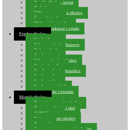
Pop Up Boile – lovne
Boile lovne
DIP-ovi i arome za ribolov
Šaranske torbe
PVA vrećice i pribor
Umjetni kukuruz i ostalo
Feeder ribolov
Feeder štapovi
Vrhovi za feeder štapove
Role za feeder
Feeder sistemi
Udice za feeder ribolov
Feeder hranilice
Kopče za feeder hranilice
Feeder najloni
Feeder stolice
Feeder arm držači
Feeder torbe i posude
Morski ribolov
Štapovi za morski ribolov
Štapovi za lignje i sipe
SURF štapovi
Role za morski ribolov
Parangali
Gotovi setovi za morski ribolov