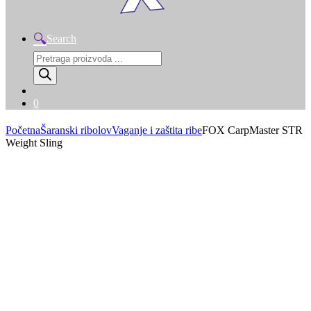
Search
Products
search
0
Početna
Šaranski ribolov
Vaganje i zaštita ribe
FOX CarpMaster STR
Weight Sling