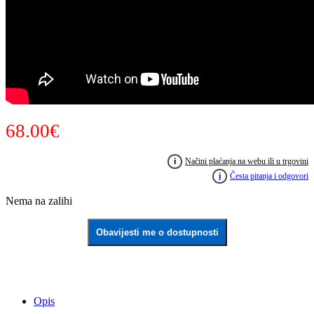
68.00
€
i
Načini plaćanja na webu ili u trgovini
i
Česta pitanja i odgovori
Nema na zalihi
Obavijesti me o dostupnosti
Opis