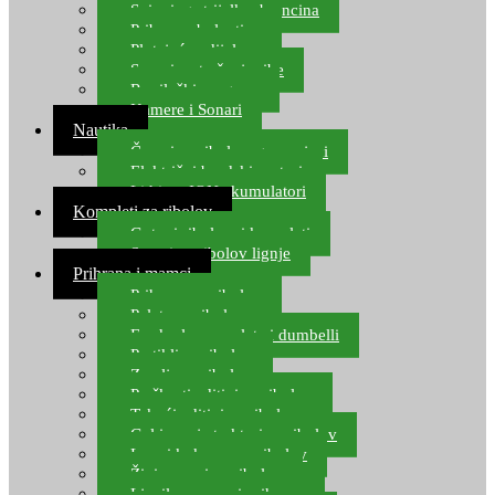
Spinning strijelke, brancina
Pribor za bolentino
Plutajuća odijela
Sonari za traženje ribe
Ronilački program
Kamere i Sonari
Nautika
Čamci za ribolov, gumenjaci
Električni brodski motori
Lithium ION akumulatori
Kompleti za ribolov
Gotovi ribolovni kompleti
Setovi za ribolov lignje
Prihrana i mamci
Prihrana za ribolov
Pelete za ribolov
Feeder lovne pelete i dumbelli
Partikli za ribolov
Zemlja za ribolov
Praškasti aditivi za ribolov
Tekući aditivi za ribolov
Gel i sprej atraktori za ribolov
Lovni kukuruz za ribolov
Živi mamci za ribolov
Ljepilo za crve i prihranu