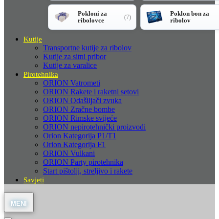
Pokloni za
Poklon bon za
(7)
ribolovce
ribolov
Kutije
Transportne kutije za ribolov
Kutije za sitni pribor
Kutije za varalice
Pirotehnika
ORION Vatrometi
ORION Rakete i raketni setovi
ORION Odašiljači zvuka
ORION Zračne bombe
ORION Rimske svijeće
ORION nepirotehnički proizvodi
Orion Kategorija P1/T1
Orion Kategorija F1
ORION Vulkani
ORION Party pirotehnika
Start pištolji, streljivo i rakete
Savjeti