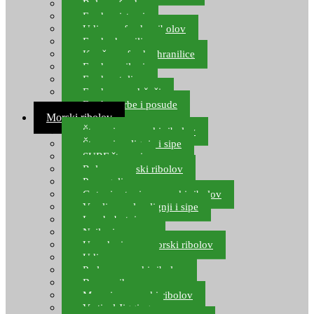
Role za feeder
Feeder sistemi
Udice za feeder ribolov
Feeder hranilice
Kopče za feeder hranilice
Feeder najloni
Feeder stolice
Feeder arm držači
Feeder torbe i posude
Morski ribolov
Štapovi za morski ribolov
Štapovi za lignje i sipe
SURF štapovi
Role za morski ribolov
Parangali
Gotovi setovi za morski ribolov
Varalice za lov lignji i sipe
Lov hobotnice
Najloni za more
Upredenice za morski ribolov
Udice za more
Perle za morski ribolov
Brum prihrana za more
Mamci za morski ribolov
Vertical Jigging