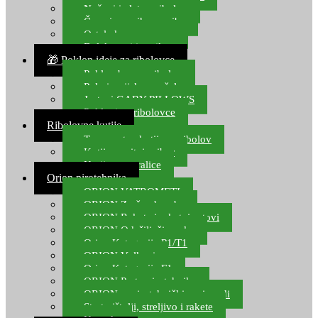
Noževi i alat za ribolov
Čamci za prihranu ribe
Ostala kamp oprema
Dalekozori i optika
🎁 Poklon ideje za ribolovce
Poklon bon za ribolov
Polarizacijske naočale
Jastuci GABY PILLOWS
Pokloni za ribolovce
Ribolovne kutije
Transportne kutije za ribolov
Kutije za sitni pribor
Kutije za varalice
Orion pirotehnika
ORION VATROMETI
ORION Zračne bombe
ORION Rakete i raketni setovi
ORION Odašiljači zvuka
Orion Kategorija P1/T1
ORION Vulkani
Orion Kategorija F1
ORION Party pirotehnika
ORION nepirotehnički proizvodi
Start pištolji, streljivo i rakete