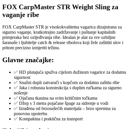
FOX CarpMaster STR Weight Sling za
vaganje ribe
FOX CarpMaster STR je visokokvalitetna vagarica dizajnirana za
sigurno vaganje, kratkotrajno zadržavanje i puštanje kapitalnih
primjeraka bez ozljeđivanja ribe. Idealan je alat za sve ozbiljne
šaranaše i ljubitelje catch & release ribolova koji žele zaštititi ulov i
pritom precizno izmjeriti težinu.
Glavne značajke:
✅ HD plutajuća spužva cijelom dužinom vagarice za dodatnu
sigurnost
✅ Snažni dupli zatvarači s kopčom za dodatnu zaštitu ribe
✅ Jaka i robusna konstrukcija s duplim ručkama za sigurno
nošenje
✅ Ojačana tkanina na svim kritičnim točkama
✅ Džep s 3 metra pojačane špage za sidrenje u vodi
✅ Izrađena od brzosušećih materijala – brzo spremna za
ponovnu upotrebu
✅ Kompaktna i praktična za transport