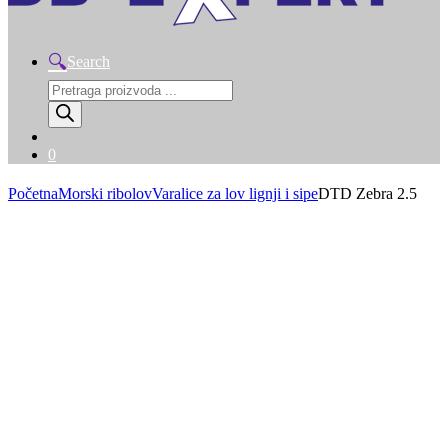
Search
Products
search
0
Početna
Morski ribolov
Varalice za lov lignji i sipe
DTD Zebra 2.5