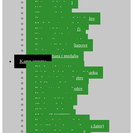
Natjecateljski plovci
Udice za ribolov
Olovo za ribolov
Oprema za natjecateljski ribolov
Mreže čuvarice za ribolov
Natjecateljski podmetači
Sito, posude i kante
Torbe za štapove – match
Rezervni dijelovi za štapove
Starlete za ribolov
Izrada pehara i medalja
Kamp oprema
Ribolovni šatori i bivvy
Grijalice, kuhala za šator ili barku
Stolice i stolovi za ribolov
Ležaljke za ribolov
Ruksaci i torbe za ribolov
Vreće za spavanje
Ribolovni kišobrani
Obuća za ribolov
Odjeća za ribolov
Majice (T-SHIRTS)
Kape i rukavice za ribolov
Svijetiljke (naglavne, ručne, za šator)
Torbe za ribolovne štapove