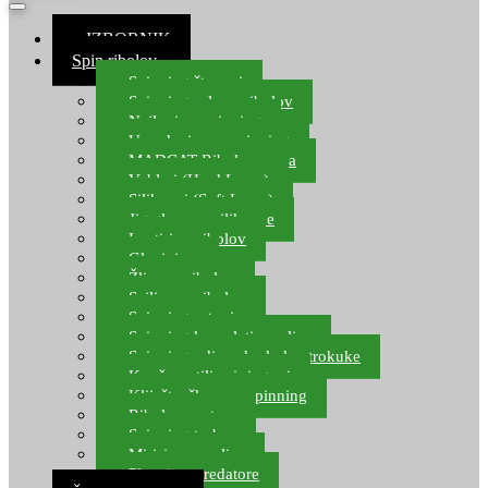
≡ IZBORNIK
Spin ribolov
Spinning štapovi
Spinning role za ribolov
Najloni za spinning
Upredenice za spinning
MADCAT Ribolov soma
Vobleri (Hard Lures)
Silikonci (Soft Lures)
Jig glave za silikonce
Leptiri za ribolov
Glavinjare
Žlice za ribolov
Sajlice za ribolov
Spinning setovi
Spinning kompleti varalica
Spinning udice, dvokuke, trokuke
Kopče, vrtilice i ringovi
Kliješta, škare za spinning
Ribolov pastrve
Spinning torbe
Mirisi za varalice
Plovci za predatore