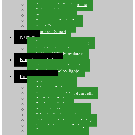
Spinning strijelke, brancina
Pribor za bolentino
Plutajuća odijela
Sonari za traženje ribe
Ronilački program
Kamere i Sonari
Nautika
Čamci za ribolov, gumenjaci
Električni brodski motori
Lithium ION akumulatori
Kompleti za ribolov
Gotovi ribolovni kompleti
Setovi za ribolov lignje
Prihrana i mamci
Prihrana za ribolov
Pelete za ribolov
Feeder lovne pelete i dumbelli
Partikli za ribolov
Zemlja za ribolov
Praškasti aditivi za ribolov
Tekući aditivi za ribolov
Gel i sprej atraktori za ribolov
Lovni kukuruz za ribolov
Živi mamci za ribolov