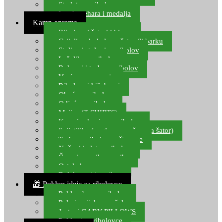
Starlete za ribolov
Izrada pehara i medalja
Kamp oprema
Ribolovni šatori i bivvy
Grijalice, kuhala za šator ili barku
Stolice i stolovi za ribolov
Ležaljke za ribolov
Ruksaci i torbe za ribolov
Vreće za spavanje
Ribolovni kišobrani
Obuća za ribolov
Odjeća za ribolov
Majice (T-SHIRTS)
Kape i rukavice za ribolov
Svijetiljke (naglavne, ručne, za šator)
Torbe za ribolovne štapove
Noževi i alat za ribolov
Čamci za prihranu ribe
Ostala kamp oprema
Dalekozori i optika
🎁 Poklon ideje za ribolovce
Poklon bon za ribolov
Polarizacijske naočale
Jastuci GABY PILLOWS
Pokloni za ribolovce