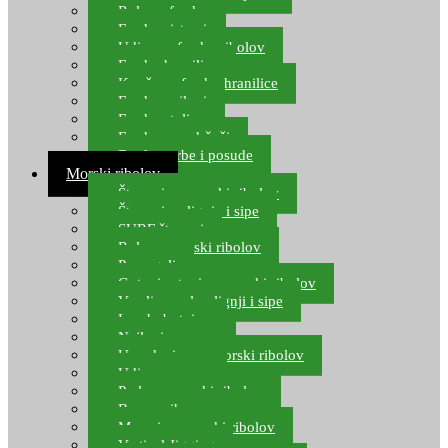
Role za feeder
Feeder sistemi
Udice za feeder ribolov
Feeder hranilice
Kopče za feeder hranilice
Feeder najloni
Feeder stolice
Feeder arm držači
Feeder torbe i posude
Morski ribolov
Štapovi za morski ribolov
Štapovi za lignje i sipe
SURF štapovi
Role za morski ribolov
Parangali
Gotovi setovi za morski ribolov
Varalice za lov lignji i sipe
Lov hobotnice
Najloni za more
Upredenice za morski ribolov
Udice za more
Perle za morski ribolov
Brum prihrana za more
Mamci za morski ribolov
Vertical Jigging