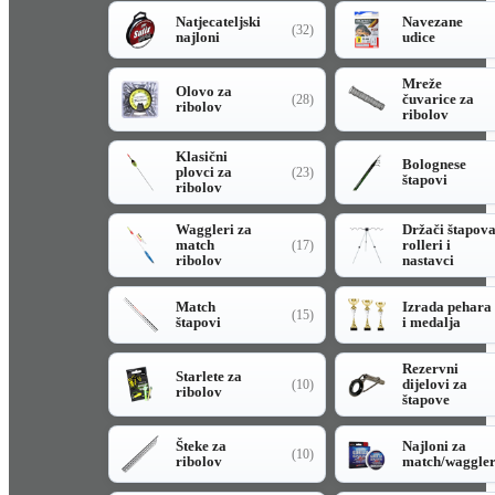
Natjecateljski
Navezane
(32)
najloni
udice
Mreže
Olovo za
čuvarice za
(28)
ribolov
ribolov
Klasični
Bolognese
plovci za
(23)
štapovi
ribolov
Waggleri za
Držači štapov
match
rolleri i
(17)
ribolov
nastavci
Match
Izrada pehara
(15)
štapovi
i medalja
Rezervni
Starlete za
dijelovi za
(10)
ribolov
štapove
Šteke za
Najloni za
(10)
ribolov
match/waggle