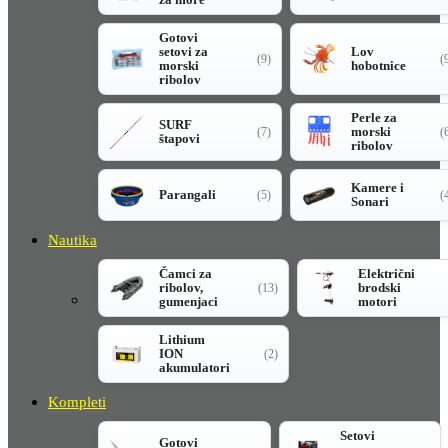
Gotovi
setovi za
Lov
(9)
(
morski
hobotnice
ribolov
Perle za
SURF
morski
(7)
(
štapovi
ribolov
Kamere i
Parangali
(5)
(
Sonari
Nautika
Čamci za
Električni
ribolov,
brodski
(13)
gumenjaci
motori
Lithium
ION
(2)
akumulatori
Kompleti
Setovi
Gotovi