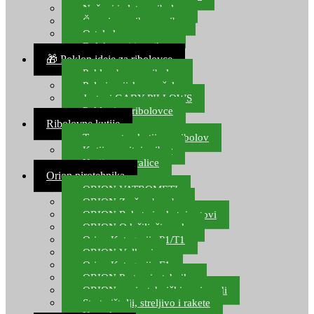
Noževi i alat za ribolov
Čamci za prihranu ribe
Ostala kamp oprema
Dalekozori i optika
🎁 Poklon ideje za ribolovce
Poklon bon za ribolov
Polarizacijske naočale
Jastuci GABY PILLOWS
Pokloni za ribolovce
Ribolovne kutije
Transportne kutije za ribolov
Kutije za sitni pribor
Kutije za varalice
Orion pirotehnika
ORION VATROMETI
ORION Zračne bombe
ORION Rakete i raketni setovi
ORION Odašiljači zvuka
Orion Kategorija P1/T1
ORION Vulkani
Orion Kategorija F1
ORION Party pirotehnika
ORION nepirotehnički proizvodi
Start pištolji, streljivo i rakete