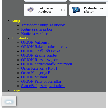
Pokloni za
Poklon bon za
(7)
ribolovce
ribolov
Kutije
Transportne kutije za ribolov
Kutije za sitni pribor
Kutije za varalice
Pirotehnika
ORION Vatrometi
ORION Rakete i raketni setovi
ORION Odašiljači zvuka
ORION Zračne bombe
ORION Rimske svijeće
ORION nepirotehnički proizvodi
Orion Kategorija P1/T1
Orion Kategorija F1
ORION Vulkani
ORION Party pirotehnika
Start pištolji, streljivo i rakete
Savjeti