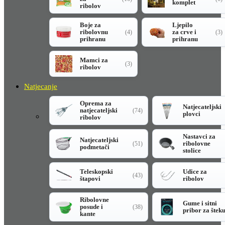
komplet
ribolov
Boje za
Ljepilo
ribolovnu
za crve i
(4)
(3)
prihranu
prihranu
Mamci za
(3)
ribolov
Natjecanje
Oprema za
Natjecateljski
natjecateljski
(74)
plovci
ribolov
Nastavci za
Natjecateljski
ribolovne
(51)
podmetači
stolice
Teleskopski
Udice za
(43)
štapovi
ribolov
Ribolovne
Gume i sitni
posude i
(38)
pribor za štek
kante