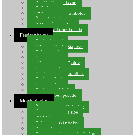
Pop Up Boile – lovne
Boile lovne
DIP-ovi i arome za ribolov
Šaranske torbe
PVA vrećice i pribor
Umjetni kukuruz i ostalo
Feeder ribolov
Feeder štapovi
Vrhovi za feeder štapove
Role za feeder
Feeder sistemi
Udice za feeder ribolov
Feeder hranilice
Kopče za feeder hranilice
Feeder najloni
Feeder stolice
Feeder arm držači
Feeder torbe i posude
Morski ribolov
Štapovi za morski ribolov
Štapovi za lignje i sipe
SURF štapovi
Role za morski ribolov
Parangali
Gotovi setovi za morski ribolov