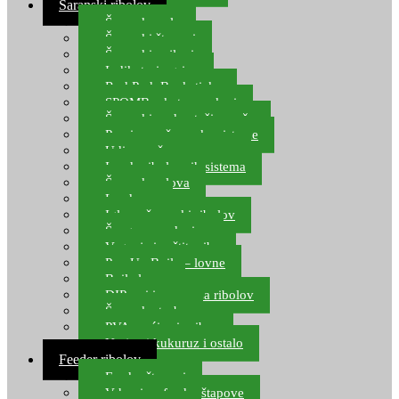
Šaranski ribolov
Šaranske role
Šaranski štapovi
Šaranski najloni
Indikatori ugriza
Rod Pod, Banksticks
SPOMB rakete, markeri
Šaranski podmetači, mreže
Pernice za šaranske sisteme
Udice za šarana, amura
Izrada ribolovnih sistema
Šaranska olova
Leadcore
Igle za šaranski ribolov
Špage, upredenice
Vaganje i zaštita ribe
Pop Up Boile – lovne
Boile lovne
DIP-ovi i arome za ribolov
Šaranske torbe
PVA vrećice i pribor
Umjetni kukuruz i ostalo
Feeder ribolov
Feeder štapovi
Vrhovi za feeder štapove