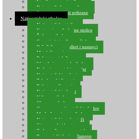
Ljepilo za crve i prihranu
Boje za ribolovnu prihranu
Provjereni recepti prihrane
Natjecateljski ribolov
Natjecateljske stolice
Nastavci za ribolovne stolice
Šteke za ribolov
Gume i sitni pribor za šteku
Držači štapova rolleri i nastavci
Match štapovi
Role za match štapove
Waggleri za match ribolov
Najloni za match/waggler
Natjecateljski najloni
Teleskopski štapovi
Bolognese štapovi
Natjecateljski plovci
Udice za ribolov
Olovo za ribolov
Oprema za natjecateljski ribolov
Mreže čuvarice za ribolov
Natjecateljski podmetači
Sito, posude i kante
Torbe za štapove – match
Rezervni dijelovi za štapove