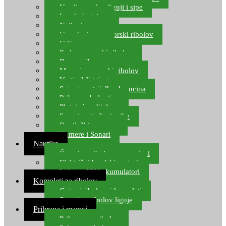
Varalice za lov lignji i sipe
Lov hobotnice
Najloni za more
Upredenice za morski ribolov
Udice za more
Perle za morski ribolov
Brum prihrana za more
Mamci za morski ribolov
Vertical Jigging
Spinning strijelke, brancina
Pribor za bolentino
Plutajuća odijela
Sonari za traženje ribe
Ronilački program
Kamere i Sonari
Nautika
Čamci za ribolov, gumenjaci
Električni brodski motori
Lithium ION akumulatori
Kompleti za ribolov
Gotovi ribolovni kompleti
Setovi za ribolov lignje
Prihrana i mamci
Prihrana za ribolov