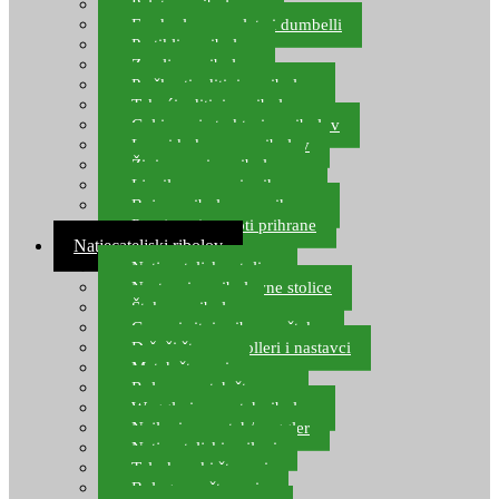
Pelete za ribolov
Feeder lovne pelete i dumbelli
Partikli za ribolov
Zemlja za ribolov
Praškasti aditivi za ribolov
Tekući aditivi za ribolov
Gel i sprej atraktori za ribolov
Lovni kukuruz za ribolov
Živi mamci za ribolov
Ljepilo za crve i prihranu
Boje za ribolovnu prihranu
Provjereni recepti prihrane
Natjecateljski ribolov
Natjecateljske stolice
Nastavci za ribolovne stolice
Šteke za ribolov
Gume i sitni pribor za šteku
Držači štapova rolleri i nastavci
Match štapovi
Role za match štapove
Waggleri za match ribolov
Najloni za match/waggler
Natjecateljski najloni
Teleskopski štapovi
Bolognese štapovi