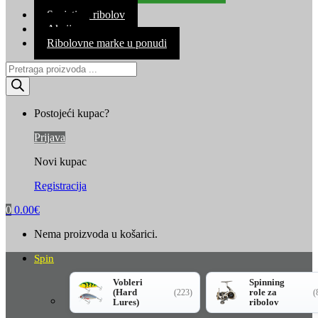
Kontakt
Savjeti za ribolov
Akcija
Ribolovne marke u ponudi
Products
search
Postojeći kupac?
Prijava
Novi kupac
Registracija
0
0.00
€
Nema proizvoda u košarici.
Spin
Vobleri
Spinning
(Hard
role za
(223)
(
Lures)
ribolov