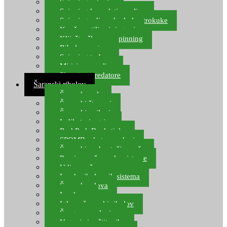
Spinning setovi
Spinning kompleti varalica
Spinning udice, dvokuke, trokuke
Kopče, vrtilice i ringovi
Kliješta, škare za spinning
Ribolov pastrve
Spinning torbe
Mirisi za varalice
Plovci za predatore
Šaranski ribolov
Šaranske role
Šaranski štapovi
Šaranski najloni
Indikatori ugriza
Rod Pod, Banksticks
SPOMB rakete, markeri
Šaranski podmetači, mreže
Pernice za šaranske sisteme
Udice za šarana, amura
Izrada ribolovnih sistema
Šaranska olova
Leadcore
Igle za šaranski ribolov
Špage, upredenice
Vaganje i zaštita ribe