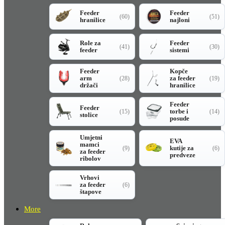
Feeder
Feeder
(60)
(51)
hranilice
najloni
Role za
Feeder
(41)
(30)
feeder
sistemi
Feeder
Kopče
arm
za feeder
(28)
(19)
držači
hranilice
Feeder
Feeder
torbe i
(15)
(14)
stolice
posude
Umjetni
EVA
mamci
kutije za
(9)
(6)
za feeder
predveze
ribolov
Vrhovi
za feeder
(6)
štapove
More