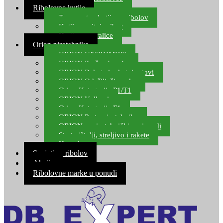
Ribolovne kutije
Transportne kutije za ribolov
Kutije za sitni pribor
Kutije za varalice
Orion pirotehnika
ORION VATROMETI
ORION Zračne bombe
ORION Rakete i raketni setovi
ORION Odašiljači zvuka
Orion Kategorija P1/T1
ORION Vulkani
Orion Kategorija F1
ORION Party pirotehnika
ORION nepirotehnički proizvodi
Start pištolji, streljivo i rakete
Kontakt
Savjeti za ribolov
Akcija
Ribolovne marke u ponudi