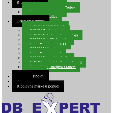
Ribolovne kutije
Transportne kutije za ribolov
Kutije za sitni pribor
Kutije za varalice
Orion pirotehnika
ORION VATROMETI
ORION Zračne bombe
ORION Rakete i raketni setovi
ORION Odašiljači zvuka
Orion Kategorija P1/T1
ORION Vulkani
Orion Kategorija F1
ORION Party pirotehnika
ORION nepirotehnički proizvodi
Start pištolji, streljivo i rakete
Kontakt
Savjeti za ribolov
Akcija
Ribolovne marke u ponudi