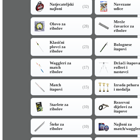
Natjecateljski
Navezane
(32)
najloni
udice
Mreže
Olovo za
čuvarice za
(28)
ribolov
ribolov
Klasični
Bolognese
plovci za
(23)
štapovi
ribolov
Waggleri za
Držači štapov
match
rolleri i
(17)
ribolov
nastavci
Match
Izrada pehara
(15)
štapovi
i medalja
Rezervni
Starlete za
dijelovi za
(10)
ribolov
štapove
Šteke za
Najloni za
(10)
ribolov
match/waggle