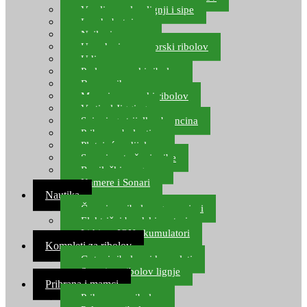
Varalice za lov lignji i sipe
Lov hobotnice
Najloni za more
Upredenice za morski ribolov
Udice za more
Perle za morski ribolov
Brum prihrana za more
Mamci za morski ribolov
Vertical Jigging
Spinning strijelke, brancina
Pribor za bolentino
Plutajuća odijela
Sonari za traženje ribe
Ronilački program
Kamere i Sonari
Nautika
Čamci za ribolov, gumenjaci
Električni brodski motori
Lithium ION akumulatori
Kompleti za ribolov
Gotovi ribolovni kompleti
Setovi za ribolov lignje
Prihrana i mamci
Prihrana za ribolov