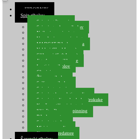
≡ IZBORNIK
Spin ribolov
Spinning štapovi
Spinning role za ribolov
Najloni za spinning
Upredenice za spinning
MADCAT Ribolov soma
Vobleri (Hard Lures)
Silikonci (Soft Lures)
Jig glave za silikonce
Leptiri za ribolov
Glavinjare
Žlice za ribolov
Sajlice za ribolov
Spinning setovi
Spinning kompleti varalica
Spinning udice, dvokuke, trokuke
Kopče, vrtilice i ringovi
Kliješta, škare za spinning
Ribolov pastrve
Spinning torbe
Mirisi za varalice
Plovci za predatore
Šaranski ribolov