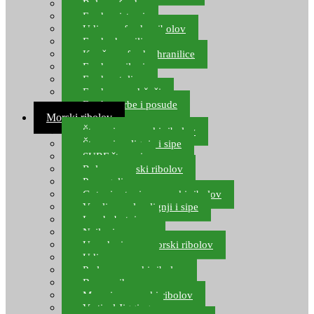
Role za feeder
Feeder sistemi
Udice za feeder ribolov
Feeder hranilice
Kopče za feeder hranilice
Feeder najloni
Feeder stolice
Feeder arm držači
Feeder torbe i posude
Morski ribolov
Štapovi za morski ribolov
Štapovi za lignje i sipe
SURF štapovi
Role za morski ribolov
Parangali
Gotovi setovi za morski ribolov
Varalice za lov lignji i sipe
Lov hobotnice
Najloni za more
Upredenice za morski ribolov
Udice za more
Perle za morski ribolov
Brum prihrana za more
Mamci za morski ribolov
Vertical Jigging