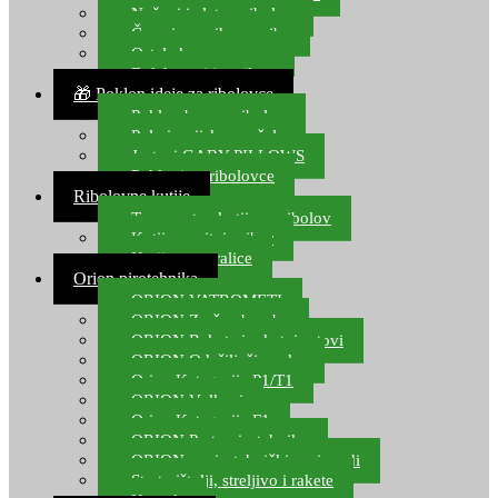
Noževi i alat za ribolov
Čamci za prihranu ribe
Ostala kamp oprema
Dalekozori i optika
🎁 Poklon ideje za ribolovce
Poklon bon za ribolov
Polarizacijske naočale
Jastuci GABY PILLOWS
Pokloni za ribolovce
Ribolovne kutije
Transportne kutije za ribolov
Kutije za sitni pribor
Kutije za varalice
Orion pirotehnika
ORION VATROMETI
ORION Zračne bombe
ORION Rakete i raketni setovi
ORION Odašiljači zvuka
Orion Kategorija P1/T1
ORION Vulkani
Orion Kategorija F1
ORION Party pirotehnika
ORION nepirotehnički proizvodi
Start pištolji, streljivo i rakete