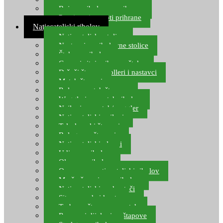
Boje za ribolovnu prihranu
Provjereni recepti prihrane
Natjecateljski ribolov
Natjecateljske stolice
Nastavci za ribolovne stolice
Šteke za ribolov
Gume i sitni pribor za šteku
Držači štapova rolleri i nastavci
Match štapovi
Role za match štapove
Waggleri za match ribolov
Najloni za match/waggler
Natjecateljski najloni
Teleskopski štapovi
Bolognese štapovi
Natjecateljski plovci
Udice za ribolov
Olovo za ribolov
Oprema za natjecateljski ribolov
Mreže čuvarice za ribolov
Natjecateljski podmetači
Sito, posude i kante
Torbe za štapove – match
Rezervni dijelovi za štapove