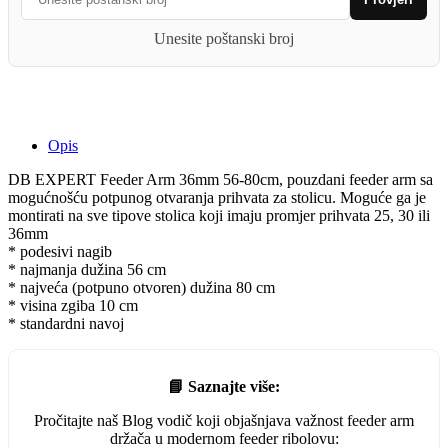
56-
80cm
Unesite poštanski broj
quantity
Opis
DB EXPERT Feeder Arm 36mm 56-80cm, pouzdani feeder arm sa
mogućnošću potpunog otvaranja prihvata za stolicu. Moguće ga je
montirati na sve tipove stolica koji imaju promjer prihvata 25, 30 ili
36mm
* podesivi nagib
* najmanja dužina 56 cm
* najveća (potpuno otvoren) dužina 80 cm
* visina zgiba 10 cm
* standardni navoj
📘 Saznajte više:
Pročitajte naš Blog vodič koji objašnjava važnost feeder arm
držača u modernom feeder ribolovu: