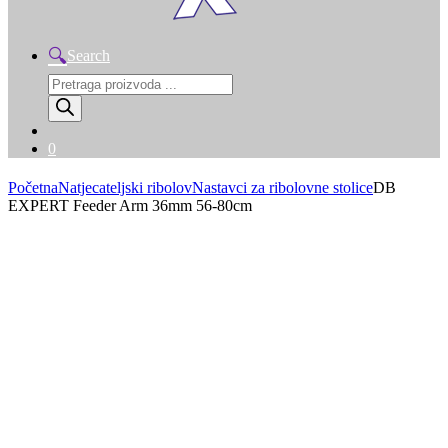
Search
Products
search
0
Početna
Natjecateljski ribolov
Nastavci za ribolovne stolice
DB
EXPERT Feeder Arm 36mm 56-80cm