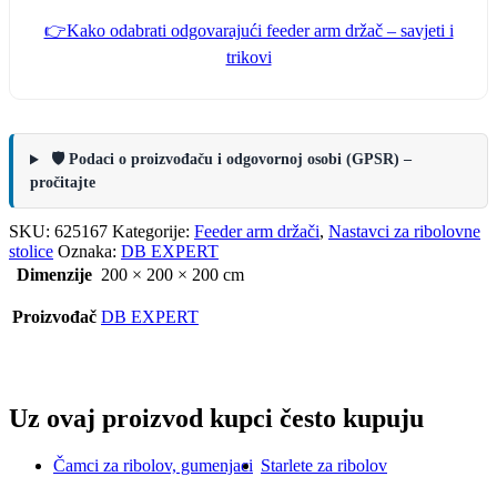
👉Kako odabrati odgovarajući feeder arm držač – savjeti i
trikovi
🛡️ Podaci o proizvođaču i odgovornoj osobi (GPSR) –
pročitajte
SKU:
625167
Kategorije:
Feeder arm držači
,
Nastavci za ribolovne
stolice
Oznaka:
DB EXPERT
Dimenzije
200 × 200 × 200 cm
Proizvođač
DB EXPERT
Uz ovaj proizvod kupci često kupuju
Čamci za ribolov, gumenjaci
Starlete za ribolov