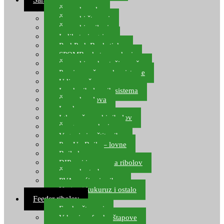
Šaranske role
Šaranski štapovi
Šaranski najloni
Indikatori ugriza
Rod Pod, Banksticks
SPOMB rakete, markeri
Šaranski podmetači, mreže
Pernice za šaranske sisteme
Udice za šarana, amura
Izrada ribolovnih sistema
Šaranska olova
Leadcore
Igle za šaranski ribolov
Špage, upredenice
Vaganje i zaštita ribe
Pop Up Boile – lovne
Boile lovne
DIP-ovi i arome za ribolov
Šaranske torbe
PVA vrećice i pribor
Umjetni kukuruz i ostalo
Feeder ribolov
Feeder štapovi
Vrhovi za feeder štapove