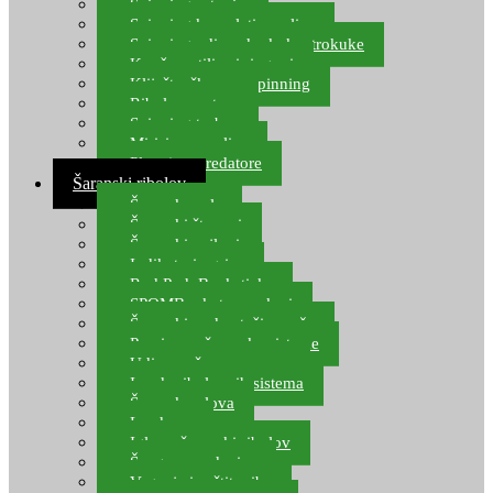
Spinning setovi
Spinning kompleti varalica
Spinning udice, dvokuke, trokuke
Kopče, vrtilice i ringovi
Kliješta, škare za spinning
Ribolov pastrve
Spinning torbe
Mirisi za varalice
Plovci za predatore
Šaranski ribolov
Šaranske role
Šaranski štapovi
Šaranski najloni
Indikatori ugriza
Rod Pod, Banksticks
SPOMB rakete, markeri
Šaranski podmetači, mreže
Pernice za šaranske sisteme
Udice za šarana, amura
Izrada ribolovnih sistema
Šaranska olova
Leadcore
Igle za šaranski ribolov
Špage, upredenice
Vaganje i zaštita ribe