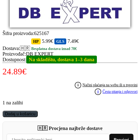
Šifra proizvoda
:
625167
5.99€
7.49€
HP
GLS
Dostava
:
🇭🇷
Besplatna dostava iznad 70€
Proizvođač
:
DB EXPERT
Dostupnost
:
Na skladištu, dostava 1–3 dana
24.89
€
i
Načini plaćanja na webu ili u trgovini
i
Česta pitanja i odgovori
1 na zalihi
DB
Dodaj u košaricu
EXPERT
Feeder
🇭🇷 Procjena najbrže dostave
Arm
36mm
Provjeri