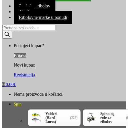
Kontakt
Savjeti za ribolov
Akcija
Ribolovne marke u ponudi
Products
search
Postojeći kupac?
Prijava
Novi kupac
Registracija
0
0.00
€
Nema proizvoda u košarici.
Spin
Vobleri
Spinning
(Hard
role za
(223)
(
Lures)
ribolov