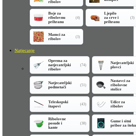
ribolov
Boje za
Ljepilo
ribolovnu
za crve i
(4)
(3)
prihranu
prihranu
Mamci za
(3)
ribolov
Natjecanje
Oprema za
Natjecateljski
natjecateljski
(74)
plovci
ribolov
Nastavci za
Natjecateljski
ribolovne
(51)
podmetači
stolice
Teleskopski
Udice za
(43)
štapovi
ribolov
Ribolovne
Gume i sitni
posude i
(38)
pribor za štek
kante