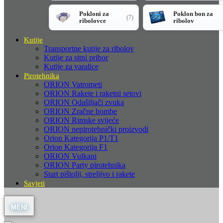
Pokloni za
Poklon bon za
(7)
ribolovce
ribolov
Kutije
Transportne kutije za ribolov
Kutije za sitni pribor
Kutije za varalice
Pirotehnika
ORION Vatrometi
ORION Rakete i raketni setovi
ORION Odašiljači zvuka
ORION Zračne bombe
ORION Rimske svijeće
ORION nepirotehnički proizvodi
Orion Kategorija P1/T1
Orion Kategorija F1
ORION Vulkani
ORION Party pirotehnika
Start pištolji, streljivo i rakete
Savjeti