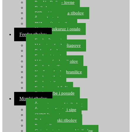
Pop Up Boile – lovne
Boile lovne
DIP-ovi i arome za ribolov
Šaranske torbe
PVA vrećice i pribor
Umjetni kukuruz i ostalo
Feeder ribolov
Feeder štapovi
Vrhovi za feeder štapove
Role za feeder
Feeder sistemi
Udice za feeder ribolov
Feeder hranilice
Kopče za feeder hranilice
Feeder najloni
Feeder stolice
Feeder arm držači
Feeder torbe i posude
Morski ribolov
Štapovi za morski ribolov
Štapovi za lignje i sipe
SURF štapovi
Role za morski ribolov
Parangali
Gotovi setovi za morski ribolov