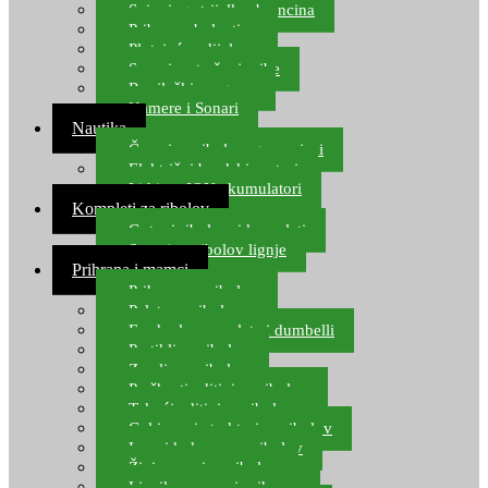
Spinning strijelke, brancina
Pribor za bolentino
Plutajuća odijela
Sonari za traženje ribe
Ronilački program
Kamere i Sonari
Nautika
Čamci za ribolov, gumenjaci
Električni brodski motori
Lithium ION akumulatori
Kompleti za ribolov
Gotovi ribolovni kompleti
Setovi za ribolov lignje
Prihrana i mamci
Prihrana za ribolov
Pelete za ribolov
Feeder lovne pelete i dumbelli
Partikli za ribolov
Zemlja za ribolov
Praškasti aditivi za ribolov
Tekući aditivi za ribolov
Gel i sprej atraktori za ribolov
Lovni kukuruz za ribolov
Živi mamci za ribolov
Ljepilo za crve i prihranu