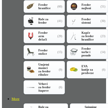
Feeder
Feeder
(60)
(51)
hranilice
najloni
Role za
Feeder
(41)
(30)
feeder
sistemi
Feeder
Kopče
arm
za feeder
(29)
(23)
držači
hranilice
Feeder
Feeder
torbe i
(15)
(14)
stolice
posude
Umjetni
EVA
mamci
kutije za
(9)
(6)
za feeder
predveze
ribolov
Vrhovi
za feeder
(6)
štapove
More
Role za
Spinning