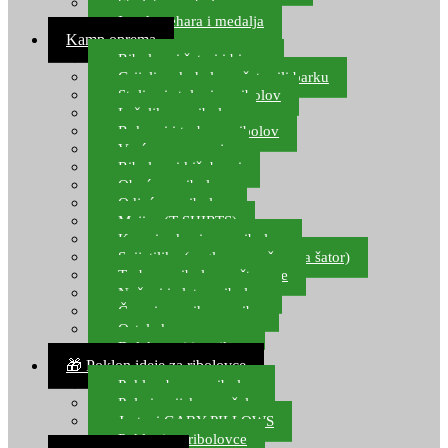
Starlete za ribolov
Izrada pehara i medalja
Kamp oprema
Ribolovni šatori i bivvy
Grijalice, kuhala za šator ili barku
Stolice i stolovi za ribolov
Ležaljke za ribolov
Ruksaci i torbe za ribolov
Vreće za spavanje
Ribolovni kišobrani
Obuća za ribolov
Odjeća za ribolov
Majice (T-SHIRTS)
Kape i rukavice za ribolov
Svijetiljke (naglavne, ručne, za šator)
Torbe za ribolovne štapove
Noževi i alat za ribolov
Čamci za prihranu ribe
Ostala kamp oprema
Dalekozori i optika
🎁 Poklon ideje za ribolovce
Poklon bon za ribolov
Polarizacijske naočale
Jastuci GABY PILLOWS
Pokloni za ribolovce