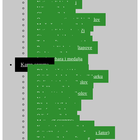
Natjecateljski plovci
Udice za ribolov
Olovo za ribolov
Oprema za natjecateljski ribolov
Mreže čuvarice za ribolov
Natjecateljski podmetači
Sito, posude i kante
Torbe za štapove – match
Rezervni dijelovi za štapove
Starlete za ribolov
Izrada pehara i medalja
Kamp oprema
Ribolovni šatori i bivvy
Grijalice, kuhala za šator ili barku
Stolice i stolovi za ribolov
Ležaljke za ribolov
Ruksaci i torbe za ribolov
Vreće za spavanje
Ribolovni kišobrani
Obuća za ribolov
Odjeća za ribolov
Majice (T-SHIRTS)
Kape i rukavice za ribolov
Svijetiljke (naglavne, ručne, za šator)
Torbe za ribolovne štapove