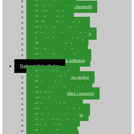
Pelete za ribolov
Feeder lovne pelete i dumbelli
Partikli za ribolov
Zemlja za ribolov
Praškasti aditivi za ribolov
Tekući aditivi za ribolov
Gel i sprej atraktori za ribolov
Lovni kukuruz za ribolov
Živi mamci za ribolov
Ljepilo za crve i prihranu
Boje za ribolovnu prihranu
Provjereni recepti prihrane
Natjecateljski ribolov
Natjecateljske stolice
Nastavci za ribolovne stolice
Šteke za ribolov
Gume i sitni pribor za šteku
Držači štapova rolleri i nastavci
Match štapovi
Role za match štapove
Waggleri za match ribolov
Najloni za match/waggler
Natjecateljski najloni
Teleskopski štapovi
Bolognese štapovi