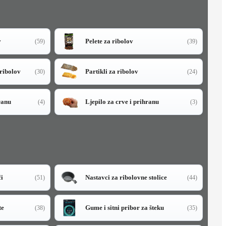
v
Pelete za ribolov
(59)
(39)
 ribolov
Partikli za ribolov
(30)
(24)
ranu
Ljepilo za crve i prihranu
(4)
(3)
či
Nastavci za ribolovne stolice
(51)
(44)
te
Gume i sitni pribor za šteku
(38)
(35)