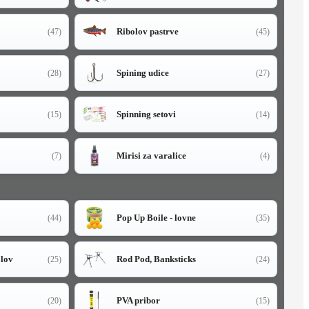
Ribolov pastrve
(47)
(45)
Spining udice
(28)
(27)
Spinning setovi
(15)
(14)
Mirisi za varalice
(7)
(4)
Pop Up Boile - lovne
(44)
(35)
olov
Rod Pod, Banksticks
(25)
(24)
PVA pribor
(20)
(15)