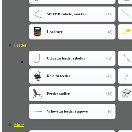
SPOMB rakete, markeri
(13)
Leadcore
(8)
Feeder
Udice za feeder ribolov
(83)
Role za feeder
(41)
Feeder stolice
(15)
Vrhovi za feeder štapove
(6)
More