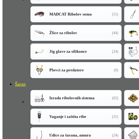
MADCAT Ribolov soma
(51)
Žlice za ribolov
(44)
Jig glave za silikonce
(24)
Plovci za predatore
(9)
Šaran
Izrada ribolovnih sistema
(62)
Vaganje i zaštita ribe
(31)
Udice za šarana, amura
(24)