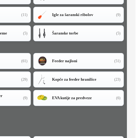
Igle za šaranski ribolov
(11)
(9)
teme
Šaranske torbe
(5)
(5)
Feeder najloni
(61)
(51)
Kopče za feeder hranilice
(29)
(23)
er
EVA kutije za predveze
(9)
(6)