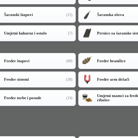
Šaranski štapovi
Šaranska olova
(12)
Umjetni kukuruz i ostalo
Pernice za šaranske sis
(7)
Feeder štapovi
Feeder hranilice
(69)
Feeder sistemi
Feeder arm držači
(30)
Umjetni mamci za feed
Feeder torbe i posude
(14)
ribolov