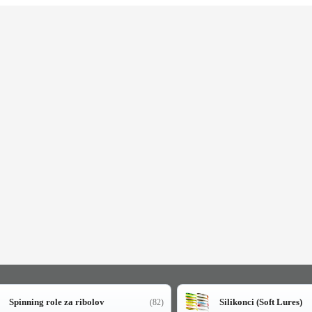
Spinning role za ribolov
Silikonci (Soft Lures)
(82)