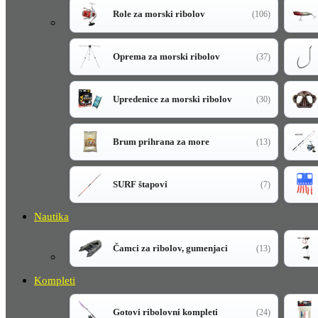
Role za morski ribolov
(106)
Oprema za morski ribolov
(37)
Upredenice za morski ribolov
(30)
Brum prihrana za more
(13)
SURF štapovi
(7)
Nautika
Čamci za ribolov, gumenjaci
(13)
Kompleti
Gotovi ribolovni kompleti
(24)