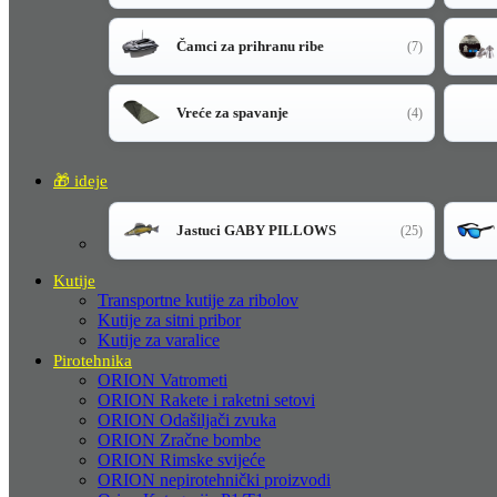
Čamci za prihranu ribe
(7)
Vreće za spavanje
(4)
🎁 ideje
Jastuci GABY PILLOWS
(25)
Kutije
Transportne kutije za ribolov
Kutije za sitni pribor
Kutije za varalice
Pirotehnika
ORION Vatrometi
ORION Rakete i raketni setovi
ORION Odašiljači zvuka
ORION Zračne bombe
ORION Rimske svijeće
ORION nepirotehnički proizvodi