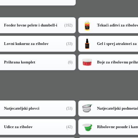
Feeder lovne pelete i dumbell-i
Tekući aditvi za ribolo
(192)
Lovni kukuruz za ribolov
Gel i sprej atraktori za
(33)
Prihrana komplet
Boje za ribolovnu prih
(6)
Natjecateljski plovci
Natjecateljski podmeta
(53)
Udice za ribolov
Ribolovne posude i kan
(42)