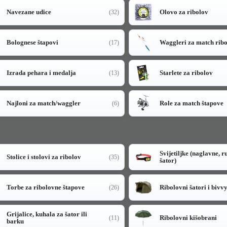
Navezane udice
Olovo za ribolov
(32)
Bolognese štapovi
Waggleri za match rib
(17)
Izrada pehara i medalja
Starlete za ribolov
(13)
Najloni za match/waggler
Role za match štapove
(6)
Svijetiljke (naglavne, r
Stolice i stolovi za ribolov
(35)
šator)
Torbe za ribolovne štapove
Ribolovni šatori i bivv
(26)
Grijalice, kuhala za šator ili
Ribolovni kišobrani
(11)
barku