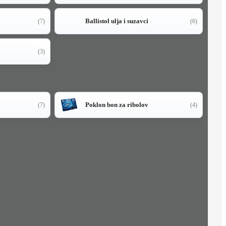
Ballistol ulja i suzavci
(7)
(6)
(3)
Poklon bon za ribolov
(7)
(4)