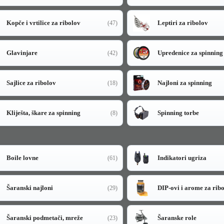
Kopče i vrtilice za ribolov
Leptiri za ribolov
(47)
Glavinjare
Upredenice za spinning
(42)
Sajlice za ribolov
Najloni za spinning
(18)
Kliješta, škare za spinning
Spinning torbe
(8)
Boile lovne
Indikatori ugriza
(61)
Šaranski najloni
DIP-ovi i arome za rib
(29)
Šaranski podmetači, mreže
Šaranske role
(23)