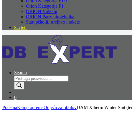
Orion Kategorija P1/T1
Orion Kategorija F1
ORION Vulkani
ORION Party pirotehnika
Start pištolji, streljivo i rakete
Savjeti
Search
Products
search
0
Početna
Kamp oprema
Odjeća za ribolov
DAM Xtherm Winter Suit (ter