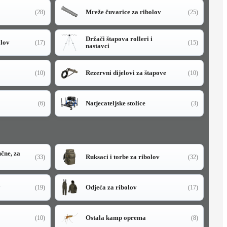
Mreže čuvarice za ribolov
(28)
(25)
Držači štapova rolleri i
olov
(17)
(15)
nastavci
Rezervni dijelovi za štapove
(10)
(10)
Natjecateljske stolice
(6)
(3)
učne, za
Ruksaci i torbe za ribolov
(33)
(32)
y
Odjeća za ribolov
(19)
(17)
Ostala kamp oprema
(10)
(8)