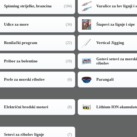
Spinning strijelke, brancina
Varalice za lov lignji i 
(104)
Udice za more
Štapovi za lignje i sipe
(34)
Ronilački program
Vertical Jigging
(22)
Gotovi setovi za morsk
Pribor za bolentino
(10)
ribolov
Perle za morski ribolov
Parangali
(6)
Električni brodski motori
Lithium ION akumulat
(8)
Setovi za ribolov lignje
(7)