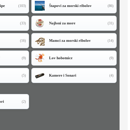
sipe
Štapovi za morski ribolov
(103)
(86)
Najloni za more
(33)
(31)
Mamci za morski ribolov
(16)
(14)
i
Lov hobotnice
(9)
(9)
Kamere i Sonari
(5)
(4)
ori
(2)