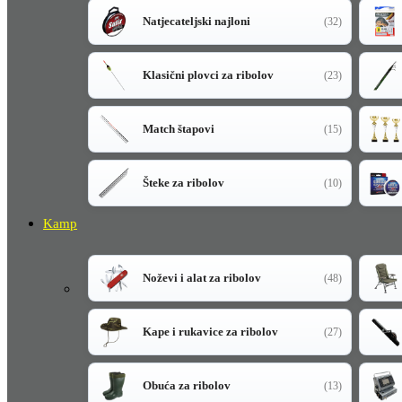
Natjecateljski najloni
(32)
Klasični plovci za ribolov
(23)
Match štapovi
(15)
Šteke za ribolov
(10)
Kamp
Noževi i alat za ribolov
(48)
Kape i rukavice za ribolov
(27)
Obuća za ribolov
(13)