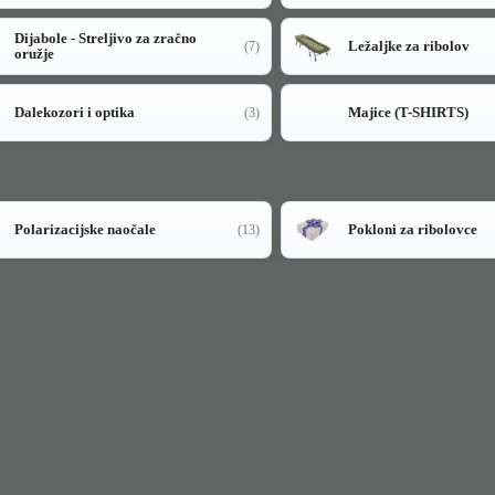
Dijabole - Streljivo za zračno
Ležaljke za ribolov
(7)
oružje
Dalekozori i optika
Majice (T-SHIRTS)
(3)
Polarizacijske naočale
Pokloni za ribolovce
(13)