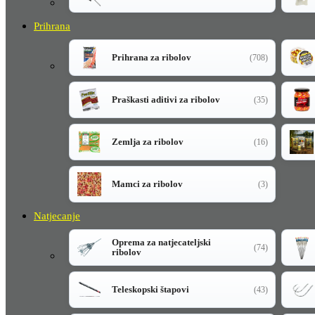
Prihrana
Prihrana za ribolov
(708)
Praškasti aditivi za ribolov
(35)
Zemlja za ribolov
(16)
Mamci za ribolov
(3)
Natjecanje
Oprema za natjecateljski
(74)
ribolov
Teleskopski štapovi
(43)