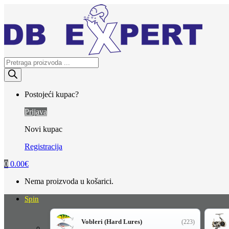
Skip
Skip
to
to
navigation
content
Products
search
Postojeći kupac?
Prijava
Novi kupac
Registracija
0
0.00
€
Nema proizvoda u košarici.
Spin
Vobleri (Hard Lures)
(223)