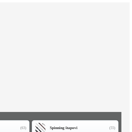
Spinning štapovi
(63)
(55)