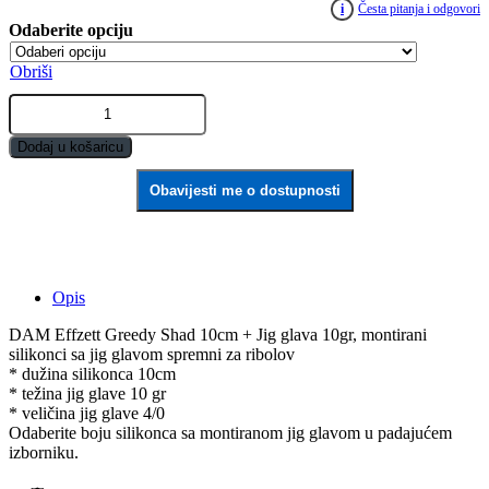
i
Česta pitanja i odgovori
Obriši
DAM
Effzett
Greedy
Dodaj u košaricu
Shad
10cm
Obavijesti me o dostupnosti
+
Jig
glava
10gr
quantity
Opis
DAM Effzett Greedy Shad 10cm + Jig glava 10gr, montirani
silikonci sa jig glavom spremni za ribolov
* dužina silikonca 10cm
* težina jig glave 10 gr
* veličina jig glave 4/0
Odaberite boju silikonca sa montiranom jig glavom u padajućem
izborniku.