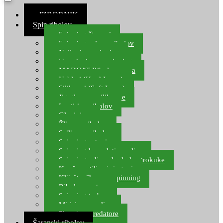
≡ IZBORNIK
Spin ribolov
Spinning štapovi
Spinning role za ribolov
Najloni za spinning
Upredenice za spinning
MADCAT Ribolov soma
Vobleri (Hard Lures)
Silikonci (Soft Lures)
Jig glave za silikonce
Leptiri za ribolov
Glavinjare
Žlice za ribolov
Sajlice za ribolov
Spinning setovi
Spinning kompleti varalica
Spinning udice, dvokuke, trokuke
Kopče, vrtilice i ringovi
Kliješta, škare za spinning
Ribolov pastrve
Spinning torbe
Mirisi za varalice
Plovci za predatore
Šaranski ribolov