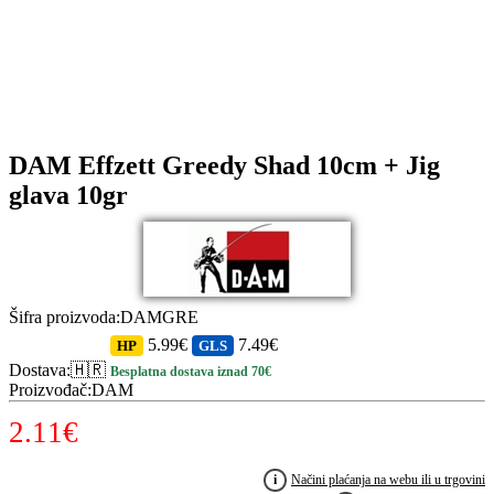
DAM Effzett Greedy Shad 10cm + Jig
glava 10gr
Šifra proizvoda
:
DAMGRE
5.99€
7.49€
HP
GLS
Dostava
:
🇭🇷
Besplatna dostava iznad 70€
Proizvođač
:
DAM
2.11
€
i
Načini plaćanja na webu ili u trgovini