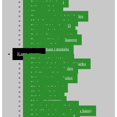
Natjecateljski plovci
Udice za ribolov
Olovo za ribolov
Oprema za natjecateljski ribolov
Mreže čuvarice za ribolov
Natjecateljski podmetači
Sito, posude i kante
Torbe za štapove – match
Rezervni dijelovi za štapove
Starlete za ribolov
Izrada pehara i medalja
Kamp oprema
Ribolovni šatori i bivvy
Grijalice, kuhala za šator ili barku
Stolice i stolovi za ribolov
Ležaljke za ribolov
Ruksaci i torbe za ribolov
Vreće za spavanje
Ribolovni kišobrani
Obuća za ribolov
Odjeća za ribolov
Majice (T-SHIRTS)
Kape i rukavice za ribolov
Svijetiljke (naglavne, ručne, za šator)
Torbe za ribolovne štapove