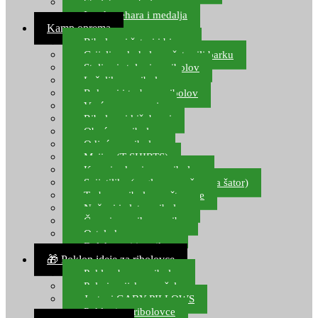
Starlete za ribolov
Izrada pehara i medalja
Kamp oprema
Ribolovni šatori i bivvy
Grijalice, kuhala za šator ili barku
Stolice i stolovi za ribolov
Ležaljke za ribolov
Ruksaci i torbe za ribolov
Vreće za spavanje
Ribolovni kišobrani
Obuća za ribolov
Odjeća za ribolov
Majice (T-SHIRTS)
Kape i rukavice za ribolov
Svijetiljke (naglavne, ručne, za šator)
Torbe za ribolovne štapove
Noževi i alat za ribolov
Čamci za prihranu ribe
Ostala kamp oprema
Dalekozori i optika
🎁 Poklon ideje za ribolovce
Poklon bon za ribolov
Polarizacijske naočale
Jastuci GABY PILLOWS
Pokloni za ribolovce