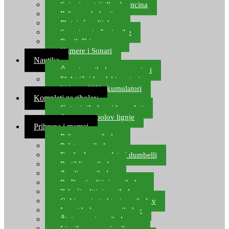
Spinning strijelke, brancina
Pribor za bolentino
Plutajuća odijela
Sonari za traženje ribe
Ronilački program
Kamere i Sonari
Nautika
Čamci za ribolov, gumenjaci
Električni brodski motori
Lithium ION akumulatori
Kompleti za ribolov
Gotovi ribolovni kompleti
Setovi za ribolov lignje
Prihrana i mamci
Prihrana za ribolov
Pelete za ribolov
Feeder lovne pelete i dumbelli
Partikli za ribolov
Zemlja za ribolov
Praškasti aditivi za ribolov
Tekući aditivi za ribolov
Gel i sprej atraktori za ribolov
Lovni kukuruz za ribolov
Živi mamci za ribolov
Ljepilo za crve i prihranu