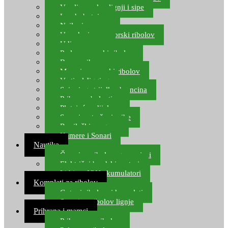
Varalice za lov lignji i sipe
Lov hobotnice
Najloni za more
Upredenice za morski ribolov
Udice za more
Perle za morski ribolov
Brum prihrana za more
Mamci za morski ribolov
Vertical Jigging
Spinning strijelke, brancina
Pribor za bolentino
Plutajuća odijela
Sonari za traženje ribe
Ronilački program
Kamere i Sonari
Nautika
Čamci za ribolov, gumenjaci
Električni brodski motori
Lithium ION akumulatori
Kompleti za ribolov
Gotovi ribolovni kompleti
Setovi za ribolov lignje
Prihrana i mamci
Prihrana za ribolov