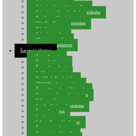
Spinning setovi
Spinning kompleti varalica
Spinning udice, dvokuke, trokuke
Kopče, vrtilice i ringovi
Kliješta, škare za spinning
Ribolov pastrve
Spinning torbe
Mirisi za varalice
Plovci za predatore
Šaranski ribolov
Šaranske role
Šaranski štapovi
Šaranski najloni
Indikatori ugriza
Rod Pod, Banksticks
SPOMB rakete, markeri
Šaranski podmetači, mreže
Pernice za šaranske sisteme
Udice za šarana, amura
Izrada ribolovnih sistema
Šaranska olova
Leadcore
Igle za šaranski ribolov
Špage, upredenice
Vaganje i zaštita ribe