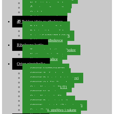
Noževi i alat za ribolov
Čamci za prihranu ribe
Ostala kamp oprema
Dalekozori i optika
🎁 Poklon ideje za ribolovce
Poklon bon za ribolov
Polarizacijske naočale
Jastuci GABY PILLOWS
Pokloni za ribolovce
Ribolovne kutije
Transportne kutije za ribolov
Kutije za sitni pribor
Kutije za varalice
Orion pirotehnika
ORION VATROMETI
ORION Zračne bombe
ORION Rakete i raketni setovi
ORION Odašiljači zvuka
Orion Kategorija P1/T1
ORION Vulkani
Orion Kategorija F1
ORION Party pirotehnika
ORION nepirotehnički proizvodi
Start pištolji, streljivo i rakete