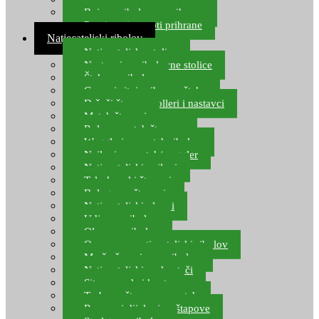
Boje za ribolovnu prihranu
Provjereni recepti prihrane
Natjecateljski ribolov
Natjecateljske stolice
Nastavci za ribolovne stolice
Šteke za ribolov
Gume i sitni pribor za šteku
Držači štapova rolleri i nastavci
Match štapovi
Role za match štapove
Waggleri za match ribolov
Najloni za match/waggler
Natjecateljski najloni
Teleskopski štapovi
Bolognese štapovi
Natjecateljski plovci
Udice za ribolov
Olovo za ribolov
Oprema za natjecateljski ribolov
Mreže čuvarice za ribolov
Natjecateljski podmetači
Sito, posude i kante
Torbe za štapove – match
Rezervni dijelovi za štapove