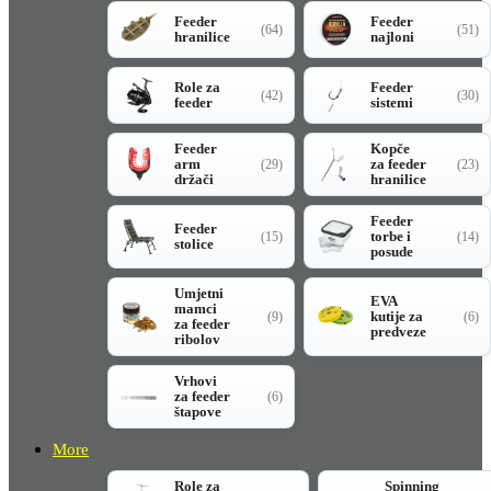
Feeder
Feeder
(64)
(51)
hranilice
najloni
Role za
Feeder
(42)
(30)
feeder
sistemi
Feeder
Kopče
arm
za feeder
(29)
(23)
držači
hranilice
Feeder
Feeder
torbe i
(15)
(14)
stolice
posude
Umjetni
EVA
mamci
kutije za
(9)
(6)
za feeder
predveze
ribolov
Vrhovi
za feeder
(6)
štapove
More
Role za
Spinning