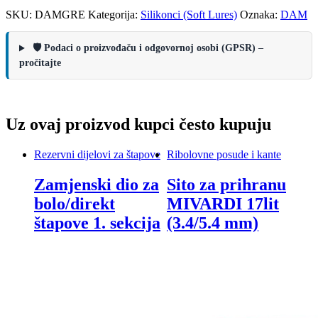
SKU:
DAMGRE
Kategorija:
Silikonci (Soft Lures)
Oznaka:
DAM
🛡️ Podaci o proizvođaču i odgovornoj osobi (GPSR) –
pročitajte
Uz ovaj proizvod kupci često kupuju
Rezervni dijelovi za štapove
Ribolovne posude i kante
Zamjenski dio za
Sito za prihranu
bolo/direkt
MIVARDI 17lit
štapove 1. sekcija
(3.4/5.4 mm)