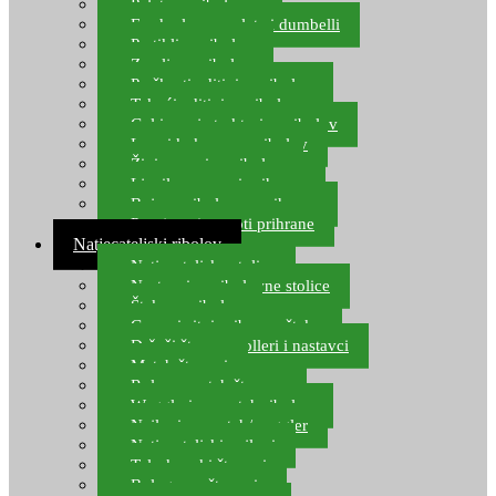
Pelete za ribolov
Feeder lovne pelete i dumbelli
Partikli za ribolov
Zemlja za ribolov
Praškasti aditivi za ribolov
Tekući aditivi za ribolov
Gel i sprej atraktori za ribolov
Lovni kukuruz za ribolov
Živi mamci za ribolov
Ljepilo za crve i prihranu
Boje za ribolovnu prihranu
Provjereni recepti prihrane
Natjecateljski ribolov
Natjecateljske stolice
Nastavci za ribolovne stolice
Šteke za ribolov
Gume i sitni pribor za šteku
Držači štapova rolleri i nastavci
Match štapovi
Role za match štapove
Waggleri za match ribolov
Najloni za match/waggler
Natjecateljski najloni
Teleskopski štapovi
Bolognese štapovi