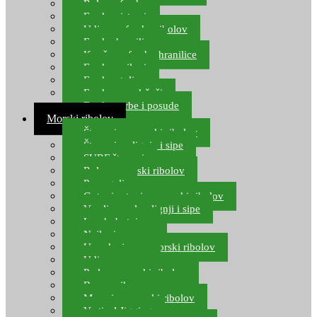
Role za feeder
Feeder sistemi
Udice za feeder ribolov
Feeder hranilice
Kopče za feeder hranilice
Feeder najloni
Feeder stolice
Feeder arm držači
Feeder torbe i posude
Morski ribolov
Štapovi za morski ribolov
Štapovi za lignje i sipe
SURF štapovi
Role za morski ribolov
Parangali
Gotovi setovi za morski ribolov
Varalice za lov lignji i sipe
Lov hobotnice
Najloni za more
Upredenice za morski ribolov
Udice za more
Perle za morski ribolov
Brum prihrana za more
Mamci za morski ribolov
Vertical Jigging