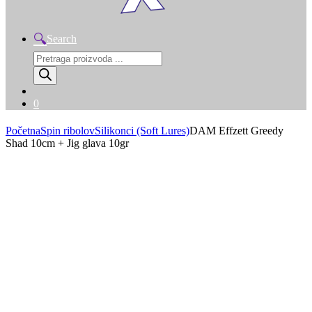
Search
Products
search
0
Početna
Spin ribolov
Silikonci (Soft Lures)
DAM Effzett Greedy
Shad 10cm + Jig glava 10gr