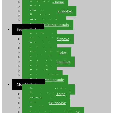
Pop Up Boile – lovne
Boile lovne
DIP-ovi i arome za ribolov
Šaranske torbe
PVA vrećice i pribor
Umjetni kukuruz i ostalo
Feeder ribolov
Feeder štapovi
Vrhovi za feeder štapove
Role za feeder
Feeder sistemi
Udice za feeder ribolov
Feeder hranilice
Kopče za feeder hranilice
Feeder najloni
Feeder stolice
Feeder arm držači
Feeder torbe i posude
Morski ribolov
Štapovi za morski ribolov
Štapovi za lignje i sipe
SURF štapovi
Role za morski ribolov
Parangali
Gotovi setovi za morski ribolov