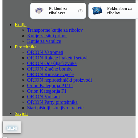
Pokloni za
Poklon bon za
(7)
ribolovce
ribolov
Kutije
Transportne kutije za ribolov
Kutije za sitni pribor
Kutije za varalice
Pirotehnika
ORION Vatrometi
ORION Rakete i raketni setovi
ORION Odašiljači zvuka
ORION Zračne bombe
ORION Rimske svijeće
ORION nepirotehnički proizvodi
Orion Kategorija P1/T1
Orion Kategorija F1
ORION Vulkani
ORION Party pirotehnika
Start pištolji, streljivo i rakete
Savjeti