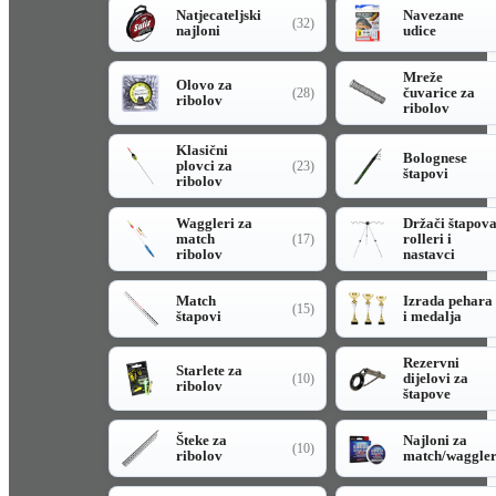
Natjecateljski
Navezane
(32)
najloni
udice
Mreže
Olovo za
čuvarice za
(28)
ribolov
ribolov
Klasični
Bolognese
plovci za
(23)
štapovi
ribolov
Waggleri za
Držači štapov
match
rolleri i
(17)
ribolov
nastavci
Match
Izrada pehara
(15)
štapovi
i medalja
Rezervni
Starlete za
dijelovi za
(10)
ribolov
štapove
Šteke za
Najloni za
(10)
ribolov
match/waggle