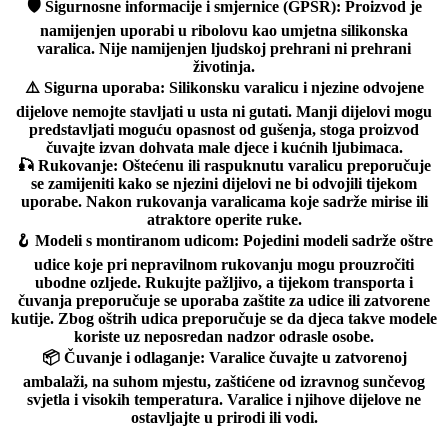
🛡️
Sigurnosne informacije i smjernice (GPSR):
Proizvod je
namijenjen uporabi u ribolovu kao umjetna silikonska
varalica. Nije namijenjen ljudskoj prehrani ni prehrani
životinja.
⚠️
Sigurna uporaba:
Silikonsku varalicu i njezine odvojene
dijelove nemojte stavljati u usta ni gutati. Manji dijelovi mogu
predstavljati moguću opasnost od gušenja, stoga proizvod
čuvajte izvan dohvata male djece i kućnih ljubimaca.
🎣
Rukovanje:
Oštećenu ili raspuknutu varalicu preporučuje
se zamijeniti kako se njezini dijelovi ne bi odvojili tijekom
uporabe. Nakon rukovanja varalicama koje sadrže mirise ili
atraktore operite ruke.
🪝
Modeli s montiranom udicom:
Pojedini modeli sadrže oštre
udice koje pri nepravilnom rukovanju mogu prouzročiti
ubodne ozljede. Rukujte pažljivo, a tijekom transporta i
čuvanja preporučuje se uporaba zaštite za udice ili zatvorene
kutije. Zbog oštrih udica preporučuje se da djeca takve modele
koriste uz neposredan nadzor odrasle osobe.
📦
Čuvanje i odlaganje:
Varalice čuvajte u zatvorenoj
ambalaži, na suhom mjestu, zaštićene od izravnog sunčevog
svjetla i visokih temperatura. Varalice i njihove dijelove ne
ostavljajte u prirodi ili vodi.