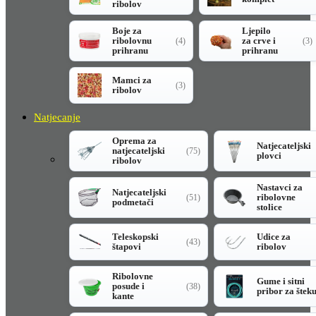
ribolov
Boje za
Ljepilo
ribolovnu
za crve i
(4)
(3)
prihranu
prihranu
Mamci za
(3)
ribolov
Natjecanje
Oprema za
Natjecateljski
natjecateljski
(75)
plovci
ribolov
Nastavci za
Natjecateljski
ribolovne
(51)
podmetači
stolice
Teleskopski
Udice za
(43)
štapovi
ribolov
Ribolovne
Gume i sitni
posude i
(38)
pribor za štek
kante