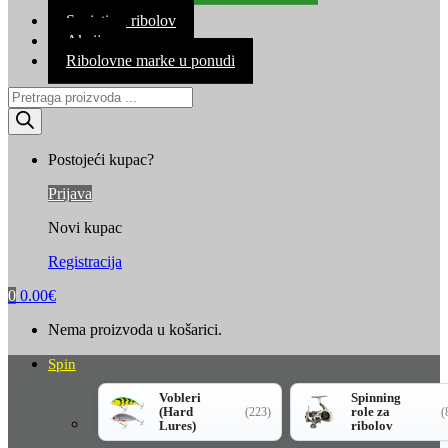
Kontakt
Savjeti za ribolov
Akcija
Ribolovne marke u ponudi
Products
search
Postojeći kupac?
Prijava
Novi kupac
Registracija
0
0.00
€
Nema proizvoda u košarici.
Spin
Vobleri
Spinning
(Hard
role za
(223)
(
Lures)
ribolov