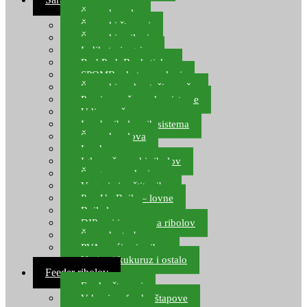
Šaranske role
Šaranski štapovi
Šaranski najloni
Indikatori ugriza
Rod Pod, Banksticks
SPOMB rakete, markeri
Šaranski podmetači, mreže
Pernice za šaranske sisteme
Udice za šarana, amura
Izrada ribolovnih sistema
Šaranska olova
Leadcore
Igle za šaranski ribolov
Špage, upredenice
Vaganje i zaštita ribe
Pop Up Boile – lovne
Boile lovne
DIP-ovi i arome za ribolov
Šaranske torbe
PVA vrećice i pribor
Umjetni kukuruz i ostalo
Feeder ribolov
Feeder štapovi
Vrhovi za feeder štapove