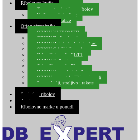
Ribolovne kutije
Transportne kutije za ribolov
Kutije za sitni pribor
Kutije za varalice
Orion pirotehnika
ORION VATROMETI
ORION Zračne bombe
ORION Rakete i raketni setovi
ORION Odašiljači zvuka
Orion Kategorija P1/T1
ORION Vulkani
Orion Kategorija F1
ORION Party pirotehnika
ORION nepirotehnički proizvodi
Start pištolji, streljivo i rakete
Kontakt
Savjeti za ribolov
Akcija
Ribolovne marke u ponudi