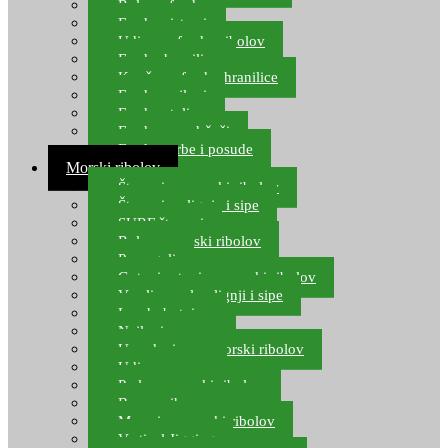
Role za feeder
Feeder sistemi
Udice za feeder ribolov
Feeder hranilice
Kopče za feeder hranilice
Feeder najloni
Feeder stolice
Feeder arm držači
Feeder torbe i posude
Morski ribolov
Štapovi za morski ribolov
Štapovi za lignje i sipe
SURF štapovi
Role za morski ribolov
Parangali
Gotovi setovi za morski ribolov
Varalice za lov lignji i sipe
Lov hobotnice
Najloni za more
Upredenice za morski ribolov
Udice za more
Perle za morski ribolov
Brum prihrana za more
Mamci za morski ribolov
Vertical Jigging