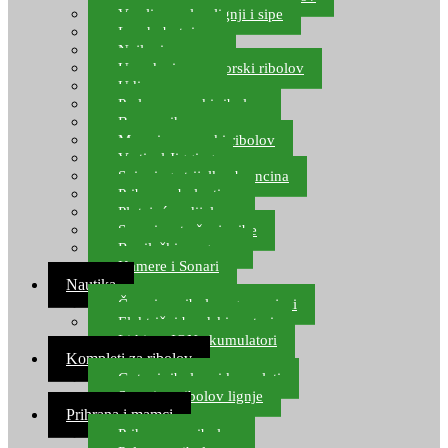
Varalice za lov lignji i sipe
Lov hobotnice
Najloni za more
Upredenice za morski ribolov
Udice za more
Perle za morski ribolov
Brum prihrana za more
Mamci za morski ribolov
Vertical Jigging
Spinning strijelke, brancina
Pribor za bolentino
Plutajuća odijela
Sonari za traženje ribe
Ronilački program
Kamere i Sonari
Nautika
Čamci za ribolov, gumenjaci
Električni brodski motori
Lithium ION akumulatori
Kompleti za ribolov
Gotovi ribolovni kompleti
Setovi za ribolov lignje
Prihrana i mamci
Prihrana za ribolov