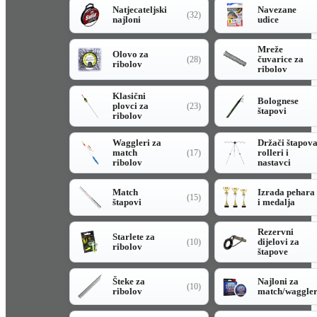
Natjecateljski
Navezane
(32)
najloni
udice
Mreže
Olovo za
čuvarice za
(28)
ribolov
ribolov
Klasični
Bolognese
plovci za
(23)
štapovi
ribolov
Waggleri za
Držači štapov
match
rolleri i
(17)
ribolov
nastavci
Match
Izrada pehara
(15)
štapovi
i medalja
Rezervni
Starlete za
dijelovi za
(10)
ribolov
štapove
Šteke za
Najloni za
(10)
ribolov
match/waggle