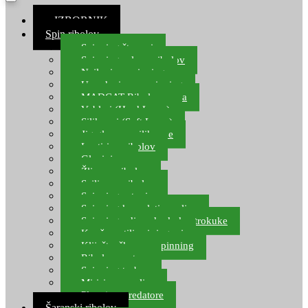
≡ IZBORNIK
Spin ribolov
Spinning štapovi
Spinning role za ribolov
Najloni za spinning
Upredenice za spinning
MADCAT Ribolov soma
Vobleri (Hard Lures)
Silikonci (Soft Lures)
Jig glave za silikonce
Leptiri za ribolov
Glavinjare
Žlice za ribolov
Sajlice za ribolov
Spinning setovi
Spinning kompleti varalica
Spinning udice, dvokuke, trokuke
Kopče, vrtilice i ringovi
Kliješta, škare za spinning
Ribolov pastrve
Spinning torbe
Mirisi za varalice
Plovci za predatore
Šaranski ribolov