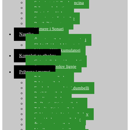
Spinning strijelke, brancina
Pribor za bolentino
Plutajuća odijela
Sonari za traženje ribe
Ronilački program
Kamere i Sonari
Nautika
Čamci za ribolov, gumenjaci
Električni brodski motori
Lithium ION akumulatori
Kompleti za ribolov
Gotovi ribolovni kompleti
Setovi za ribolov lignje
Prihrana i mamci
Prihrana za ribolov
Pelete za ribolov
Feeder lovne pelete i dumbelli
Partikli za ribolov
Zemlja za ribolov
Praškasti aditivi za ribolov
Tekući aditivi za ribolov
Gel i sprej atraktori za ribolov
Lovni kukuruz za ribolov
Živi mamci za ribolov
Ljepilo za crve i prihranu