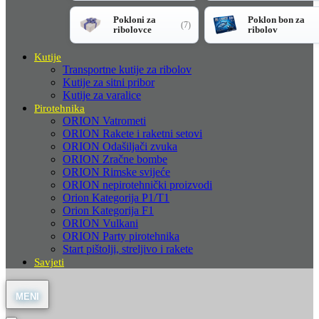
Pokloni za
Poklon bon za
(7)
ribolovce
ribolov
Kutije
Transportne kutije za ribolov
Kutije za sitni pribor
Kutije za varalice
Pirotehnika
ORION Vatrometi
ORION Rakete i raketni setovi
ORION Odašiljači zvuka
ORION Zračne bombe
ORION Rimske svijeće
ORION nepirotehnički proizvodi
Orion Kategorija P1/T1
Orion Kategorija F1
ORION Vulkani
ORION Party pirotehnika
Start pištolji, streljivo i rakete
Savjeti