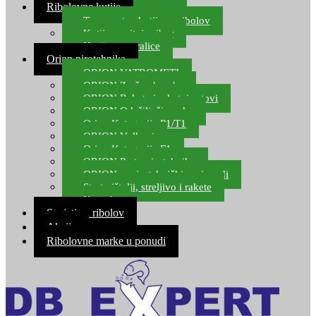
Ribolovne kutije
Transportne kutije za ribolov
Kutije za sitni pribor
Kutije za varalice
Orion pirotehnika
ORION VATROMETI
ORION Zračne bombe
ORION Rakete i raketni setovi
ORION Odašiljači zvuka
Orion Kategorija P1/T1
ORION Vulkani
Orion Kategorija F1
ORION Party pirotehnika
ORION nepirotehnički proizvodi
Start pištolji, streljivo i rakete
Kontakt
Savjeti za ribolov
Akcija
Ribolovne marke u ponudi