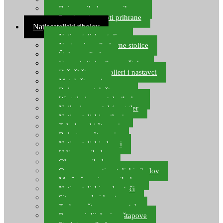
Boje za ribolovnu prihranu
Provjereni recepti prihrane
Natjecateljski ribolov
Natjecateljske stolice
Nastavci za ribolovne stolice
Šteke za ribolov
Gume i sitni pribor za šteku
Držači štapova rolleri i nastavci
Match štapovi
Role za match štapove
Waggleri za match ribolov
Najloni za match/waggler
Natjecateljski najloni
Teleskopski štapovi
Bolognese štapovi
Natjecateljski plovci
Udice za ribolov
Olovo za ribolov
Oprema za natjecateljski ribolov
Mreže čuvarice za ribolov
Natjecateljski podmetači
Sito, posude i kante
Torbe za štapove – match
Rezervni dijelovi za štapove