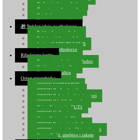
Noževi i alat za ribolov
Čamci za prihranu ribe
Ostala kamp oprema
Dalekozori i optika
🎁 Poklon ideje za ribolovce
Poklon bon za ribolov
Polarizacijske naočale
Jastuci GABY PILLOWS
Pokloni za ribolovce
Ribolovne kutije
Transportne kutije za ribolov
Kutije za sitni pribor
Kutije za varalice
Orion pirotehnika
ORION VATROMETI
ORION Zračne bombe
ORION Rakete i raketni setovi
ORION Odašiljači zvuka
Orion Kategorija P1/T1
ORION Vulkani
Orion Kategorija F1
ORION Party pirotehnika
ORION nepirotehnički proizvodi
Start pištolji, streljivo i rakete