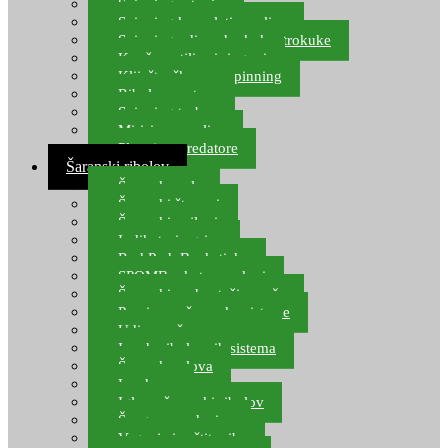
Spinning setovi
Spinning kompleti varalica
Spinning udice, dvokuke, trokuke
Kopče, vrtilice i ringovi
Kliješta, škare za spinning
Ribolov pastrve
Spinning torbe
Mirisi za varalice
Plovci za predatore
Šaranski ribolov
Šaranske role
Šaranski štapovi
Šaranski najloni
Indikatori ugriza
Rod Pod, Banksticks
SPOMB rakete, markeri
Šaranski podmetači, mreže
Pernice za šaranske sisteme
Udice za šarana, amura
Izrada ribolovnih sistema
Šaranska olova
Leadcore
Igle za šaranski ribolov
Špage, upredenice
Vaganje i zaštita ribe