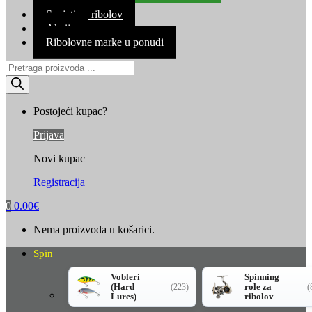
Kontakt
Savjeti za ribolov
Akcija
Ribolovne marke u ponudi
Products
search
Postojeći kupac?
Prijava
Novi kupac
Registracija
0
0.00
€
Nema proizvoda u košarici.
Spin
Vobleri
Spinning
(Hard
role za
(223)
(
Lures)
ribolov