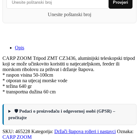
Provjeri
quantity
Unesite poštanski broj
Opis
CARP ZOOM Tripod ZMT CZ3436, aluminijski teleskopski tripod
koji se može učinkovito koristiti u natjecateljskom, feeder ili
morskom ribolovu za prihvat i držanje štapova.
* raspon visina 50-100cm
* otporan na utjecaj morske vode
* težina 640 gr
* transportna dužina 60 cm
🛡️ Podaci o proizvođaču i odgovornoj osobi (GPSR) –
pročitajte
SKU:
465228
Kategorija:
Držači štapova rolleri i nastavci
Oznaka:
CARP ZOOM