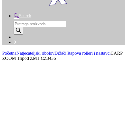
Search
Products
search
0
Početna
Natjecateljski ribolov
Držači štapova rolleri i nastavci
CARP
ZOOM Tripod ZMT CZ3436