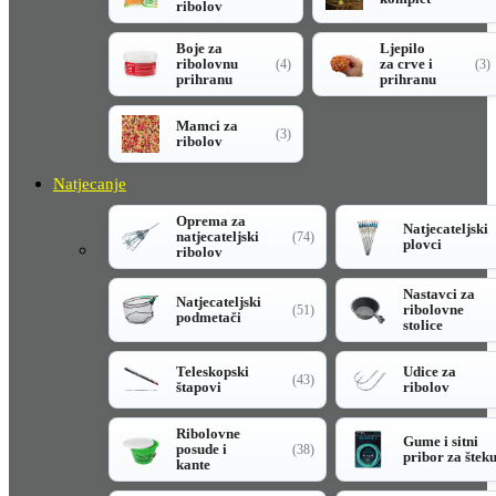
ribolov
Boje za
Ljepilo
ribolovnu
za crve i
(4)
(3)
prihranu
prihranu
Mamci za
(3)
ribolov
Natjecanje
Oprema za
Natjecateljski
natjecateljski
(74)
plovci
ribolov
Nastavci za
Natjecateljski
ribolovne
(51)
podmetači
stolice
Teleskopski
Udice za
(43)
štapovi
ribolov
Ribolovne
Gume i sitni
posude i
(38)
pribor za štek
kante