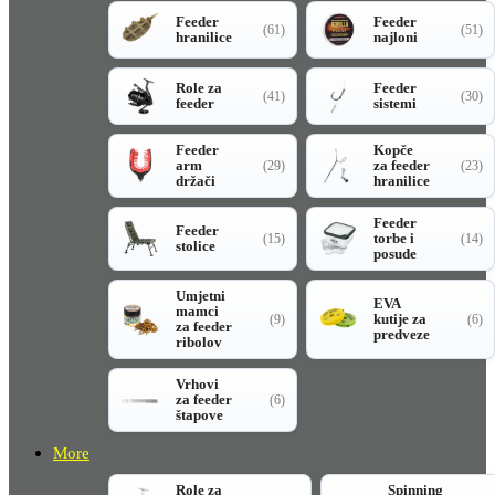
Feeder
Feeder
(61)
(51)
hranilice
najloni
Role za
Feeder
(41)
(30)
feeder
sistemi
Feeder
Kopče
arm
za feeder
(29)
(23)
držači
hranilice
Feeder
Feeder
torbe i
(15)
(14)
stolice
posude
Umjetni
EVA
mamci
kutije za
(9)
(6)
za feeder
predveze
ribolov
Vrhovi
za feeder
(6)
štapove
More
Role za
Spinning