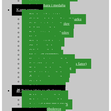
Starlete za ribolov
Izrada pehara i medalja
Kamp oprema
Ribolovni šatori i bivvy
Grijalice, kuhala za šator ili barku
Stolice i stolovi za ribolov
Ležaljke za ribolov
Ruksaci i torbe za ribolov
Vreće za spavanje
Ribolovni kišobrani
Obuća za ribolov
Odjeća za ribolov
Majice (T-SHIRTS)
Kape i rukavice za ribolov
Svijetiljke (naglavne, ručne, za šator)
Torbe za ribolovne štapove
Noževi i alat za ribolov
Čamci za prihranu ribe
Ostala kamp oprema
Dalekozori i optika
🎁 Poklon ideje za ribolovce
Poklon bon za ribolov
Polarizacijske naočale
Jastuci GABY PILLOWS
Pokloni za ribolovce