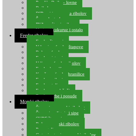
Pop Up Boile – lovne
Boile lovne
DIP-ovi i arome za ribolov
Šaranske torbe
PVA vrećice i pribor
Umjetni kukuruz i ostalo
Feeder ribolov
Feeder štapovi
Vrhovi za feeder štapove
Role za feeder
Feeder sistemi
Udice za feeder ribolov
Feeder hranilice
Kopče za feeder hranilice
Feeder najloni
Feeder stolice
Feeder arm držači
Feeder torbe i posude
Morski ribolov
Štapovi za morski ribolov
Štapovi za lignje i sipe
SURF štapovi
Role za morski ribolov
Parangali
Gotovi setovi za morski ribolov