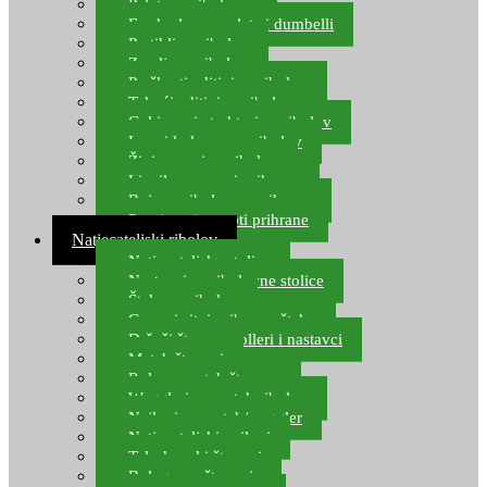
Pelete za ribolov
Feeder lovne pelete i dumbelli
Partikli za ribolov
Zemlja za ribolov
Praškasti aditivi za ribolov
Tekući aditivi za ribolov
Gel i sprej atraktori za ribolov
Lovni kukuruz za ribolov
Živi mamci za ribolov
Ljepilo za crve i prihranu
Boje za ribolovnu prihranu
Provjereni recepti prihrane
Natjecateljski ribolov
Natjecateljske stolice
Nastavci za ribolovne stolice
Šteke za ribolov
Gume i sitni pribor za šteku
Držači štapova rolleri i nastavci
Match štapovi
Role za match štapove
Waggleri za match ribolov
Najloni za match/waggler
Natjecateljski najloni
Teleskopski štapovi
Bolognese štapovi