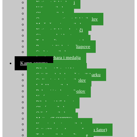
Natjecateljski plovci
Udice za ribolov
Olovo za ribolov
Oprema za natjecateljski ribolov
Mreže čuvarice za ribolov
Natjecateljski podmetači
Sito, posude i kante
Torbe za štapove – match
Rezervni dijelovi za štapove
Starlete za ribolov
Izrada pehara i medalja
Kamp oprema
Ribolovni šatori i bivvy
Grijalice, kuhala za šator ili barku
Stolice i stolovi za ribolov
Ležaljke za ribolov
Ruksaci i torbe za ribolov
Vreće za spavanje
Ribolovni kišobrani
Obuća za ribolov
Odjeća za ribolov
Majice (T-SHIRTS)
Kape i rukavice za ribolov
Svijetiljke (naglavne, ručne, za šator)
Torbe za ribolovne štapove