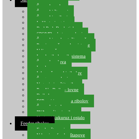
Šaranske role
Šaranski štapovi
Šaranski najloni
Indikatori ugriza
Rod Pod, Banksticks
SPOMB rakete, markeri
Šaranski podmetači, mreže
Pernice za šaranske sisteme
Udice za šarana, amura
Izrada ribolovnih sistema
Šaranska olova
Leadcore
Igle za šaranski ribolov
Špage, upredenice
Vaganje i zaštita ribe
Pop Up Boile – lovne
Boile lovne
DIP-ovi i arome za ribolov
Šaranske torbe
PVA vrećice i pribor
Umjetni kukuruz i ostalo
Feeder ribolov
Feeder štapovi
Vrhovi za feeder štapove