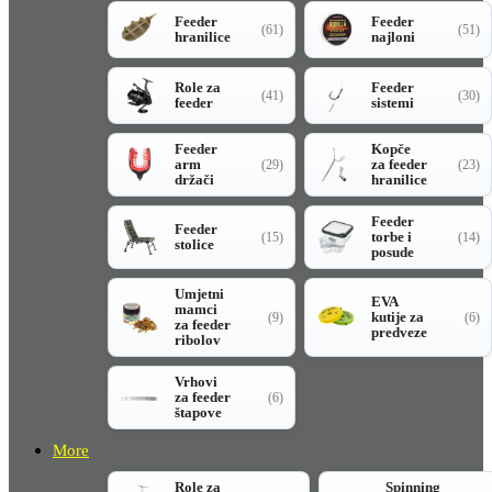
Feeder
Feeder
(61)
(51)
hranilice
najloni
Role za
Feeder
(41)
(30)
feeder
sistemi
Feeder
Kopče
arm
za feeder
(29)
(23)
držači
hranilice
Feeder
Feeder
torbe i
(15)
(14)
stolice
posude
Umjetni
EVA
mamci
kutije za
(9)
(6)
za feeder
predveze
ribolov
Vrhovi
za feeder
(6)
štapove
More
Role za
Spinning