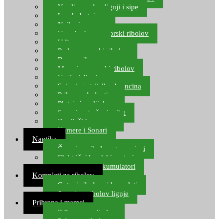
Varalice za lov lignji i sipe
Lov hobotnice
Najloni za more
Upredenice za morski ribolov
Udice za more
Perle za morski ribolov
Brum prihrana za more
Mamci za morski ribolov
Vertical Jigging
Spinning strijelke, brancina
Pribor za bolentino
Plutajuća odijela
Sonari za traženje ribe
Ronilački program
Kamere i Sonari
Nautika
Čamci za ribolov, gumenjaci
Električni brodski motori
Lithium ION akumulatori
Kompleti za ribolov
Gotovi ribolovni kompleti
Setovi za ribolov lignje
Prihrana i mamci
Prihrana za ribolov