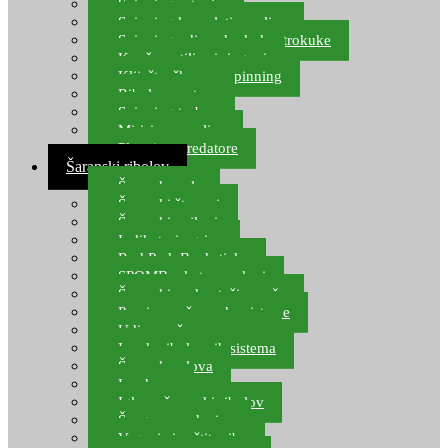
Spinning setovi
Spinning kompleti varalica
Spinning udice, dvokuke, trokuke
Kopče, vrtilice i ringovi
Kliješta, škare za spinning
Ribolov pastrve
Spinning torbe
Mirisi za varalice
Plovci za predatore
Šaranski ribolov
Šaranske role
Šaranski štapovi
Šaranski najloni
Indikatori ugriza
Rod Pod, Banksticks
SPOMB rakete, markeri
Šaranski podmetači, mreže
Pernice za šaranske sisteme
Udice za šarana, amura
Izrada ribolovnih sistema
Šaranska olova
Leadcore
Igle za šaranski ribolov
Špage, upredenice
Vaganje i zaštita ribe