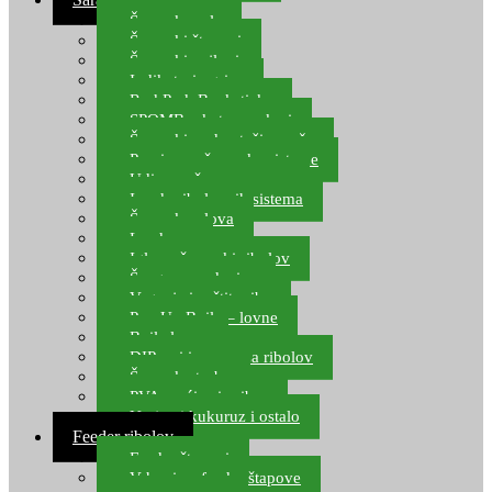
Šaranske role
Šaranski štapovi
Šaranski najloni
Indikatori ugriza
Rod Pod, Banksticks
SPOMB rakete, markeri
Šaranski podmetači, mreže
Pernice za šaranske sisteme
Udice za šarana, amura
Izrada ribolovnih sistema
Šaranska olova
Leadcore
Igle za šaranski ribolov
Špage, upredenice
Vaganje i zaštita ribe
Pop Up Boile – lovne
Boile lovne
DIP-ovi i arome za ribolov
Šaranske torbe
PVA vrećice i pribor
Umjetni kukuruz i ostalo
Feeder ribolov
Feeder štapovi
Vrhovi za feeder štapove