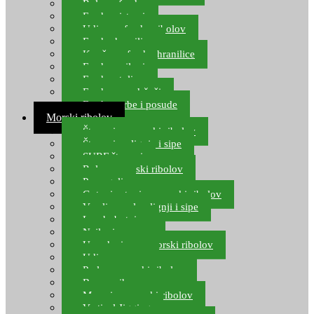
Role za feeder
Feeder sistemi
Udice za feeder ribolov
Feeder hranilice
Kopče za feeder hranilice
Feeder najloni
Feeder stolice
Feeder arm držači
Feeder torbe i posude
Morski ribolov
Štapovi za morski ribolov
Štapovi za lignje i sipe
SURF štapovi
Role za morski ribolov
Parangali
Gotovi setovi za morski ribolov
Varalice za lov lignji i sipe
Lov hobotnice
Najloni za more
Upredenice za morski ribolov
Udice za more
Perle za morski ribolov
Brum prihrana za more
Mamci za morski ribolov
Vertical Jigging