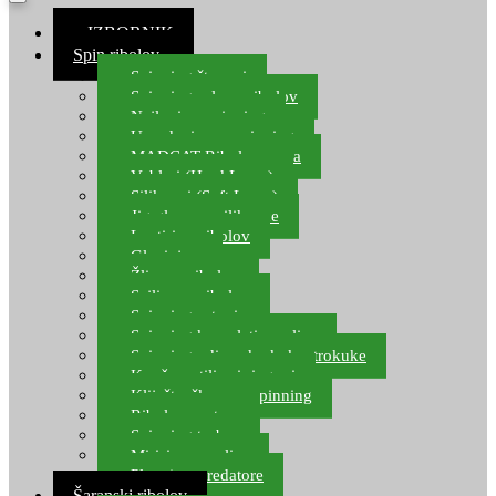
≡ IZBORNIK
Spin ribolov
Spinning štapovi
Spinning role za ribolov
Najloni za spinning
Upredenice za spinning
MADCAT Ribolov soma
Vobleri (Hard Lures)
Silikonci (Soft Lures)
Jig glave za silikonce
Leptiri za ribolov
Glavinjare
Žlice za ribolov
Sajlice za ribolov
Spinning setovi
Spinning kompleti varalica
Spinning udice, dvokuke, trokuke
Kopče, vrtilice i ringovi
Kliješta, škare za spinning
Ribolov pastrve
Spinning torbe
Mirisi za varalice
Plovci za predatore
Šaranski ribolov