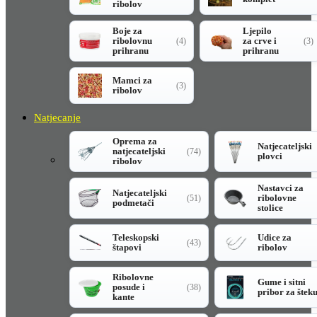
ribolov
Boje za
Ljepilo
ribolovnu
za crve i
(4)
(3)
prihranu
prihranu
Mamci za
(3)
ribolov
Natjecanje
Oprema za
Natjecateljski
natjecateljski
(74)
plovci
ribolov
Nastavci za
Natjecateljski
ribolovne
(51)
podmetači
stolice
Teleskopski
Udice za
(43)
štapovi
ribolov
Ribolovne
Gume i sitni
posude i
(38)
pribor za štek
kante