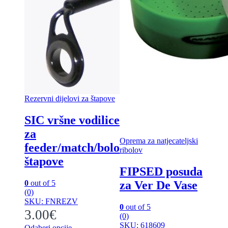
Rezervni dijelovi za štapove
SIC vršne vodilice
za
Oprema za natjecateljski
feeder/match/bolo
ribolov
štapove
FIPSED posuda
0
out of 5
za Ver De Vase
(0)
SKU: FNREZV
0
out of 5
3.00
€
(0)
SKU: 618609
Odaberi opcije