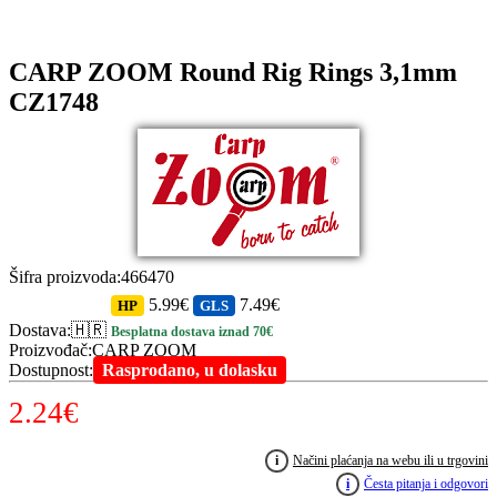
CARP ZOOM Round Rig Rings 3,1mm
CZ1748
Šifra proizvoda
:
466470
5.99€
7.49€
HP
GLS
Dostava
:
🇭🇷
Besplatna dostava iznad 70€
Proizvođač
:
CARP ZOOM
Dostupnost
:
Rasprodano, u dolasku
2.24
€
i
Načini plaćanja na webu ili u trgovini
i
Česta pitanja i odgovori