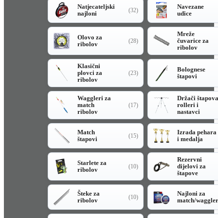
Natjecateljski
Navezane
(32)
najloni
udice
Mreže
Olovo za
čuvarice za
(28)
ribolov
ribolov
Klasični
Bolognese
plovci za
(23)
štapovi
ribolov
Waggleri za
Držači štapov
match
rolleri i
(17)
ribolov
nastavci
Match
Izrada pehara
(15)
štapovi
i medalja
Rezervni
Starlete za
dijelovi za
(10)
ribolov
štapove
Šteke za
Najloni za
(10)
ribolov
match/waggle