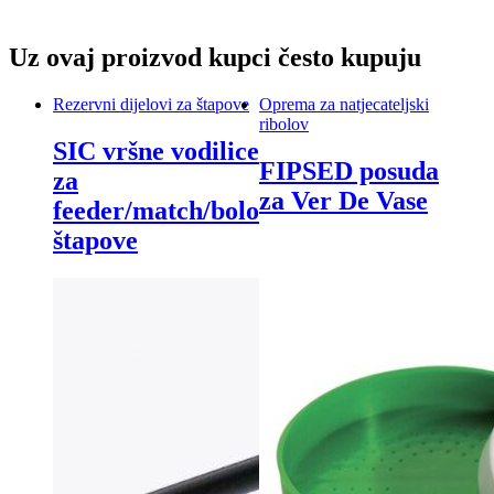
Uz ovaj proizvod kupci često kupuju
Rezervni dijelovi za štapove
Oprema za natjecateljski
ribolov
SIC vršne vodilice
FIPSED posuda
za
za Ver De Vase
feeder/match/bolo
štapove