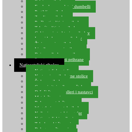
Pelete za ribolov
Feeder lovne pelete i dumbelli
Partikli za ribolov
Zemlja za ribolov
Praškasti aditivi za ribolov
Tekući aditivi za ribolov
Gel i sprej atraktori za ribolov
Lovni kukuruz za ribolov
Živi mamci za ribolov
Ljepilo za crve i prihranu
Boje za ribolovnu prihranu
Provjereni recepti prihrane
Natjecateljski ribolov
Natjecateljske stolice
Nastavci za ribolovne stolice
Šteke za ribolov
Gume i sitni pribor za šteku
Držači štapova rolleri i nastavci
Match štapovi
Role za match štapove
Waggleri za match ribolov
Najloni za match/waggler
Natjecateljski najloni
Teleskopski štapovi
Bolognese štapovi