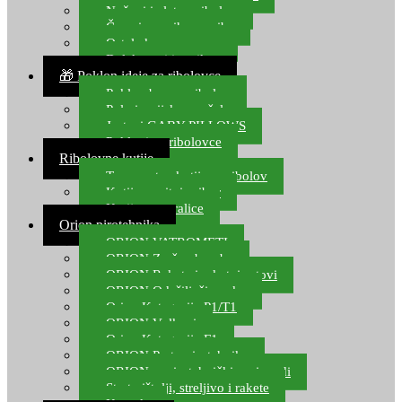
Noževi i alat za ribolov
Čamci za prihranu ribe
Ostala kamp oprema
Dalekozori i optika
🎁 Poklon ideje za ribolovce
Poklon bon za ribolov
Polarizacijske naočale
Jastuci GABY PILLOWS
Pokloni za ribolovce
Ribolovne kutije
Transportne kutije za ribolov
Kutije za sitni pribor
Kutije za varalice
Orion pirotehnika
ORION VATROMETI
ORION Zračne bombe
ORION Rakete i raketni setovi
ORION Odašiljači zvuka
Orion Kategorija P1/T1
ORION Vulkani
Orion Kategorija F1
ORION Party pirotehnika
ORION nepirotehnički proizvodi
Start pištolji, streljivo i rakete