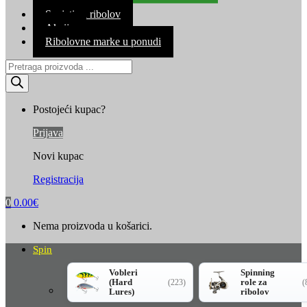
Kontakt
Savjeti za ribolov
Akcija
Ribolovne marke u ponudi
Products
search
Postojeći kupac?
Prijava
Novi kupac
Registracija
0
0.00
€
Nema proizvoda u košarici.
Spin
Vobleri
Spinning
(Hard
role za
(223)
(
Lures)
ribolov