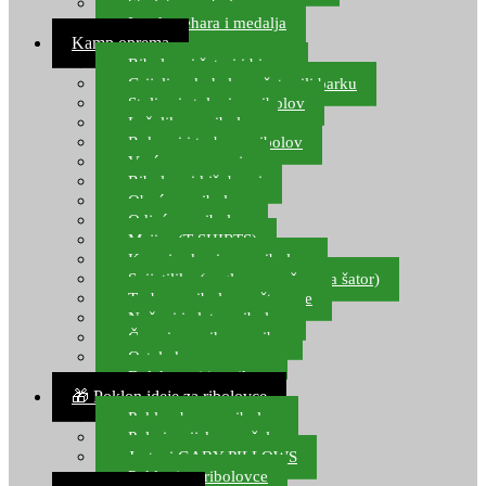
Starlete za ribolov
Izrada pehara i medalja
Kamp oprema
Ribolovni šatori i bivvy
Grijalice, kuhala za šator ili barku
Stolice i stolovi za ribolov
Ležaljke za ribolov
Ruksaci i torbe za ribolov
Vreće za spavanje
Ribolovni kišobrani
Obuća za ribolov
Odjeća za ribolov
Majice (T-SHIRTS)
Kape i rukavice za ribolov
Svijetiljke (naglavne, ručne, za šator)
Torbe za ribolovne štapove
Noževi i alat za ribolov
Čamci za prihranu ribe
Ostala kamp oprema
Dalekozori i optika
🎁 Poklon ideje za ribolovce
Poklon bon za ribolov
Polarizacijske naočale
Jastuci GABY PILLOWS
Pokloni za ribolovce