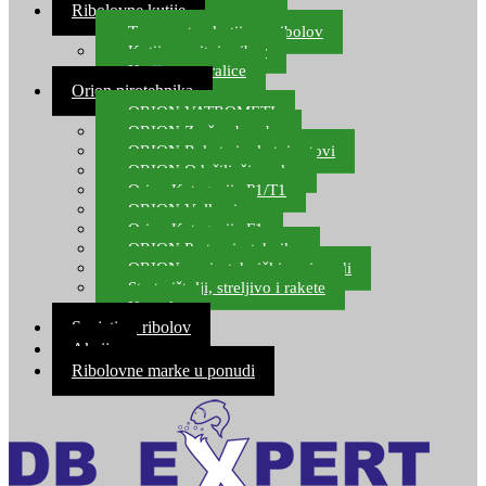
Ribolovne kutije
Transportne kutije za ribolov
Kutije za sitni pribor
Kutije za varalice
Orion pirotehnika
ORION VATROMETI
ORION Zračne bombe
ORION Rakete i raketni setovi
ORION Odašiljači zvuka
Orion Kategorija P1/T1
ORION Vulkani
Orion Kategorija F1
ORION Party pirotehnika
ORION nepirotehnički proizvodi
Start pištolji, streljivo i rakete
Kontakt
Savjeti za ribolov
Akcija
Ribolovne marke u ponudi