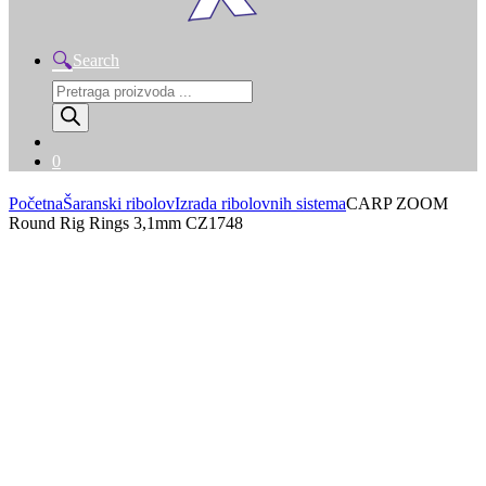
Search
Products
search
0
Početna
Šaranski ribolov
Izrada ribolovnih sistema
CARP ZOOM
Round Rig Rings 3,1mm CZ1748