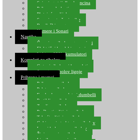
Spinning strijelke, brancina
Pribor za bolentino
Plutajuća odijela
Sonari za traženje ribe
Ronilački program
Kamere i Sonari
Nautika
Čamci za ribolov, gumenjaci
Električni brodski motori
Lithium ION akumulatori
Kompleti za ribolov
Gotovi ribolovni kompleti
Setovi za ribolov lignje
Prihrana i mamci
Prihrana za ribolov
Pelete za ribolov
Feeder lovne pelete i dumbelli
Partikli za ribolov
Zemlja za ribolov
Praškasti aditivi za ribolov
Tekući aditivi za ribolov
Gel i sprej atraktori za ribolov
Lovni kukuruz za ribolov
Živi mamci za ribolov
Ljepilo za crve i prihranu