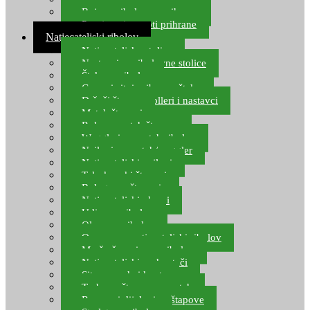
Boje za ribolovnu prihranu
Provjereni recepti prihrane
Natjecateljski ribolov
Natjecateljske stolice
Nastavci za ribolovne stolice
Šteke za ribolov
Gume i sitni pribor za šteku
Držači štapova rolleri i nastavci
Match štapovi
Role za match štapove
Waggleri za match ribolov
Najloni za match/waggler
Natjecateljski najloni
Teleskopski štapovi
Bolognese štapovi
Natjecateljski plovci
Udice za ribolov
Olovo za ribolov
Oprema za natjecateljski ribolov
Mreže čuvarice za ribolov
Natjecateljski podmetači
Sito, posude i kante
Torbe za štapove – match
Rezervni dijelovi za štapove