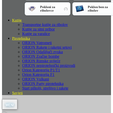
Pokloni za
Poklon bon za
(7)
ribolovce
ribolov
Kutije
Transportne kutije za ribolov
Kutije za sitni pribor
Kutije za varalice
Pirotehnika
ORION Vatrometi
ORION Rakete i raketni setovi
ORION Odašiljači zvuka
ORION Zračne bombe
ORION Rimske svijeće
ORION nepirotehnički proizvodi
Orion Kategorija P1/T1
Orion Kategorija F1
ORION Vulkani
ORION Party pirotehnika
Start pištolji, streljivo i rakete
Savjeti