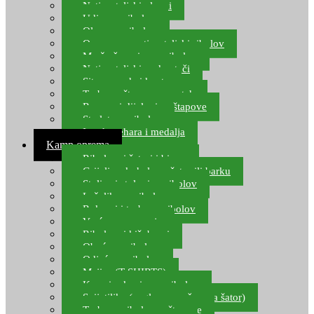
Natjecateljski plovci
Udice za ribolov
Olovo za ribolov
Oprema za natjecateljski ribolov
Mreže čuvarice za ribolov
Natjecateljski podmetači
Sito, posude i kante
Torbe za štapove – match
Rezervni dijelovi za štapove
Starlete za ribolov
Izrada pehara i medalja
Kamp oprema
Ribolovni šatori i bivvy
Grijalice, kuhala za šator ili barku
Stolice i stolovi za ribolov
Ležaljke za ribolov
Ruksaci i torbe za ribolov
Vreće za spavanje
Ribolovni kišobrani
Obuća za ribolov
Odjeća za ribolov
Majice (T-SHIRTS)
Kape i rukavice za ribolov
Svijetiljke (naglavne, ručne, za šator)
Torbe za ribolovne štapove