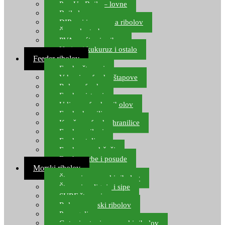
Pop Up Boile – lovne
Boile lovne
DIP-ovi i arome za ribolov
Šaranske torbe
PVA vrećice i pribor
Umjetni kukuruz i ostalo
Feeder ribolov
Feeder štapovi
Vrhovi za feeder štapove
Role za feeder
Feeder sistemi
Udice za feeder ribolov
Feeder hranilice
Kopče za feeder hranilice
Feeder najloni
Feeder stolice
Feeder arm držači
Feeder torbe i posude
Morski ribolov
Štapovi za morski ribolov
Štapovi za lignje i sipe
SURF štapovi
Role za morski ribolov
Parangali
Gotovi setovi za morski ribolov