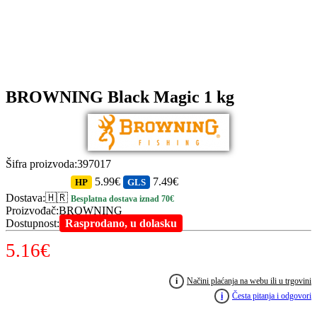
BROWNING Black Magic 1 kg
Šifra proizvoda
:
397017
5.99€
7.49€
HP
GLS
Dostava
:
🇭🇷
Besplatna dostava iznad 70€
Proizvođač
:
BROWNING
Dostupnost
:
Rasprodano, u dolasku
5.16
€
i
Načini plaćanja na webu ili u trgovini
i
Česta pitanja i odgovori