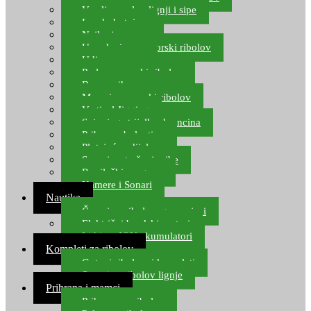
Varalice za lov lignji i sipe
Lov hobotnice
Najloni za more
Upredenice za morski ribolov
Udice za more
Perle za morski ribolov
Brum prihrana za more
Mamci za morski ribolov
Vertical Jigging
Spinning strijelke, brancina
Pribor za bolentino
Plutajuća odijela
Sonari za traženje ribe
Ronilački program
Kamere i Sonari
Nautika
Čamci za ribolov, gumenjaci
Električni brodski motori
Lithium ION akumulatori
Kompleti za ribolov
Gotovi ribolovni kompleti
Setovi za ribolov lignje
Prihrana i mamci
Prihrana za ribolov