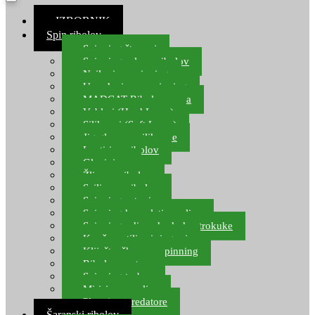
≡ IZBORNIK
Spin ribolov
Spinning štapovi
Spinning role za ribolov
Najloni za spinning
Upredenice za spinning
MADCAT Ribolov soma
Vobleri (Hard Lures)
Silikonci (Soft Lures)
Jig glave za silikonce
Leptiri za ribolov
Glavinjare
Žlice za ribolov
Sajlice za ribolov
Spinning setovi
Spinning kompleti varalica
Spinning udice, dvokuke, trokuke
Kopče, vrtilice i ringovi
Kliješta, škare za spinning
Ribolov pastrve
Spinning torbe
Mirisi za varalice
Plovci za predatore
Šaranski ribolov