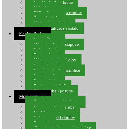
Pop Up Boile – lovne
Boile lovne
DIP-ovi i arome za ribolov
Šaranske torbe
PVA vrećice i pribor
Umjetni kukuruz i ostalo
Feeder ribolov
Feeder štapovi
Vrhovi za feeder štapove
Role za feeder
Feeder sistemi
Udice za feeder ribolov
Feeder hranilice
Kopče za feeder hranilice
Feeder najloni
Feeder stolice
Feeder arm držači
Feeder torbe i posude
Morski ribolov
Štapovi za morski ribolov
Štapovi za lignje i sipe
SURF štapovi
Role za morski ribolov
Parangali
Gotovi setovi za morski ribolov