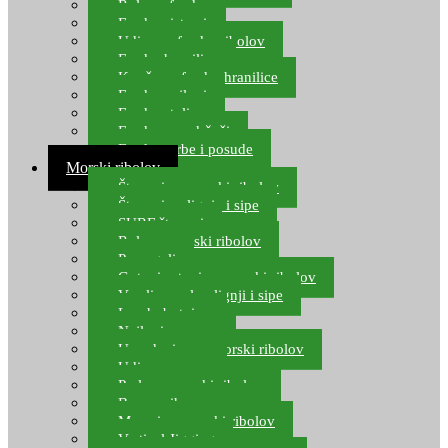
Role za feeder
Feeder sistemi
Udice za feeder ribolov
Feeder hranilice
Kopče za feeder hranilice
Feeder najloni
Feeder stolice
Feeder arm držači
Feeder torbe i posude
Morski ribolov
Štapovi za morski ribolov
Štapovi za lignje i sipe
SURF štapovi
Role za morski ribolov
Parangali
Gotovi setovi za morski ribolov
Varalice za lov lignji i sipe
Lov hobotnice
Najloni za more
Upredenice za morski ribolov
Udice za more
Perle za morski ribolov
Brum prihrana za more
Mamci za morski ribolov
Vertical Jigging