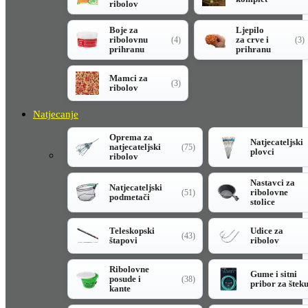
ribolov
Boje za
Ljepilo
ribolovnu
za crve i
(4)
(3)
prihranu
prihranu
Mamci za
(3)
ribolov
Natjecanje
Oprema za
Natjecateljski
natjecateljski
(75)
plovci
ribolov
Nastavci za
Natjecateljski
ribolovne
(51)
podmetači
stolice
Teleskopski
Udice za
(43)
štapovi
ribolov
Ribolovne
Gume i sitni
posude i
(38)
pribor za štek
kante