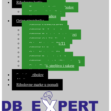
Ribolovne kutije
Transportne kutije za ribolov
Kutije za sitni pribor
Kutije za varalice
Orion pirotehnika
ORION VATROMETI
ORION Zračne bombe
ORION Rakete i raketni setovi
ORION Odašiljači zvuka
Orion Kategorija P1/T1
ORION Vulkani
Orion Kategorija F1
ORION Party pirotehnika
ORION nepirotehnički proizvodi
Start pištolji, streljivo i rakete
Kontakt
Savjeti za ribolov
Akcija
Ribolovne marke u ponudi