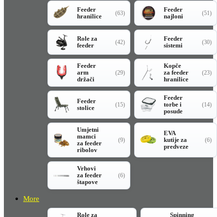
Feeder
Feeder
(63)
(51)
hranilice
najloni
Role za
Feeder
(42)
(30)
feeder
sistemi
Feeder
Kopče
arm
za feeder
(29)
(23)
držači
hranilice
Feeder
Feeder
torbe i
(15)
(14)
stolice
posude
Umjetni
EVA
mamci
kutije za
(9)
(6)
za feeder
predveze
ribolov
Vrhovi
za feeder
(6)
štapove
More
Role za
Spinning