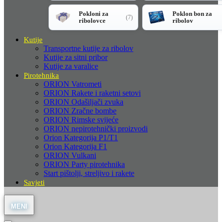
Pokloni za
Poklon bon za
(7)
ribolovce
ribolov
Kutije
Transportne kutije za ribolov
Kutije za sitni pribor
Kutije za varalice
Pirotehnika
ORION Vatrometi
ORION Rakete i raketni setovi
ORION Odašiljači zvuka
ORION Zračne bombe
ORION Rimske svijeće
ORION nepirotehnički proizvodi
Orion Kategorija P1/T1
Orion Kategorija F1
ORION Vulkani
ORION Party pirotehnika
Start pištolji, streljivo i rakete
Savjeti