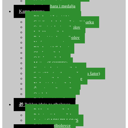
Starlete za ribolov
Izrada pehara i medalja
Kamp oprema
Ribolovni šatori i bivvy
Grijalice, kuhala za šator ili barku
Stolice i stolovi za ribolov
Ležaljke za ribolov
Ruksaci i torbe za ribolov
Vreće za spavanje
Ribolovni kišobrani
Obuća za ribolov
Odjeća za ribolov
Majice (T-SHIRTS)
Kape i rukavice za ribolov
Svijetiljke (naglavne, ručne, za šator)
Torbe za ribolovne štapove
Noževi i alat za ribolov
Čamci za prihranu ribe
Ostala kamp oprema
Dalekozori i optika
🎁 Poklon ideje za ribolovce
Poklon bon za ribolov
Polarizacijske naočale
Jastuci GABY PILLOWS
Pokloni za ribolovce