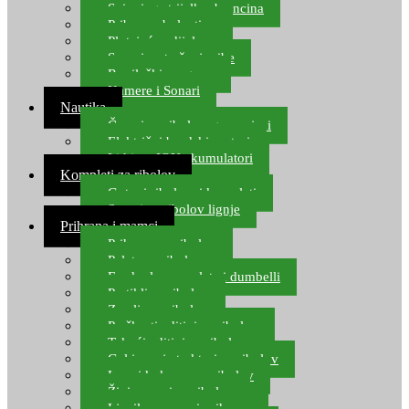
Spinning strijelke, brancina
Pribor za bolentino
Plutajuća odijela
Sonari za traženje ribe
Ronilački program
Kamere i Sonari
Nautika
Čamci za ribolov, gumenjaci
Električni brodski motori
Lithium ION akumulatori
Kompleti za ribolov
Gotovi ribolovni kompleti
Setovi za ribolov lignje
Prihrana i mamci
Prihrana za ribolov
Pelete za ribolov
Feeder lovne pelete i dumbelli
Partikli za ribolov
Zemlja za ribolov
Praškasti aditivi za ribolov
Tekući aditivi za ribolov
Gel i sprej atraktori za ribolov
Lovni kukuruz za ribolov
Živi mamci za ribolov
Ljepilo za crve i prihranu