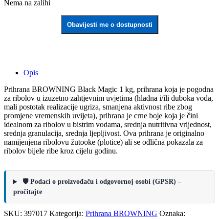
Nema na zalihi
Obavijesti me o dostupnosti
Opis
Prihrana BROWNING Black Magic 1 kg, prihrana koja je pogodna
za ribolov u izuzetno zahtjevnim uvjetima (hladna i/ili duboka voda,
mali postotak realizacije ugriza, smanjena aktivnost ribe zbog
promjene vremenskih uvijeta), prihrana je crne boje koja je čini
idealnom za ribolov u bistrim vodama, srednja nutritivna vrijednost,
srednja granulacija, srednja ljepljivost. Ova prihrana je originalno
namijenjena ribolovu žutooke (plotice) ali se odlična pokazala za
ribolov bijele ribe kroz cijelu godinu.
🛡️ Podaci o proizvođaču i odgovornoj osobi (GPSR) –
pročitajte
SKU:
397017
Kategorija:
Prihrana BROWNING
Oznaka: