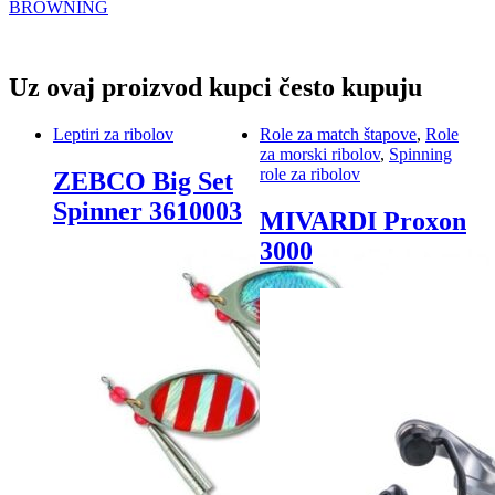
BROWNING
Uz ovaj proizvod kupci često kupuju
Leptiri za ribolov
Role za match štapove
,
Role
za morski ribolov
,
Spinning
role za ribolov
ZEBCO Big Set
Spinner 3610003
MIVARDI Proxon
3000