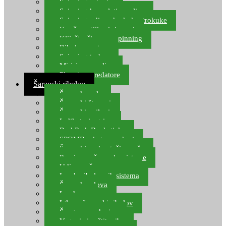
Spinning setovi
Spinning kompleti varalica
Spinning udice, dvokuke, trokuke
Kopče, vrtilice i ringovi
Kliješta, škare za spinning
Ribolov pastrve
Spinning torbe
Mirisi za varalice
Plovci za predatore
Šaranski ribolov
Šaranske role
Šaranski štapovi
Šaranski najloni
Indikatori ugriza
Rod Pod, Banksticks
SPOMB rakete, markeri
Šaranski podmetači, mreže
Pernice za šaranske sisteme
Udice za šarana, amura
Izrada ribolovnih sistema
Šaranska olova
Leadcore
Igle za šaranski ribolov
Špage, upredenice
Vaganje i zaštita ribe