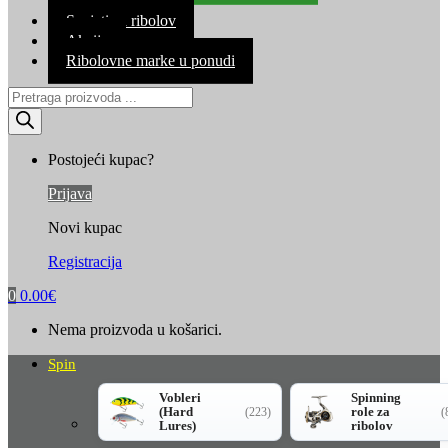
Kontakt
Savjeti za ribolov
Akcija
Ribolovne marke u ponudi
Products
search
Postojeći kupac?
Prijava
Novi kupac
Registracija
0
0.00
€
Nema proizvoda u košarici.
Spin
Vobleri
Spinning
(Hard
role za
(223)
(
Lures)
ribolov