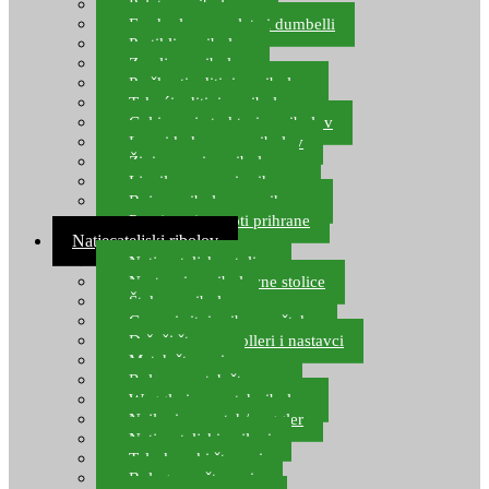
Pelete za ribolov
Feeder lovne pelete i dumbelli
Partikli za ribolov
Zemlja za ribolov
Praškasti aditivi za ribolov
Tekući aditivi za ribolov
Gel i sprej atraktori za ribolov
Lovni kukuruz za ribolov
Živi mamci za ribolov
Ljepilo za crve i prihranu
Boje za ribolovnu prihranu
Provjereni recepti prihrane
Natjecateljski ribolov
Natjecateljske stolice
Nastavci za ribolovne stolice
Šteke za ribolov
Gume i sitni pribor za šteku
Držači štapova rolleri i nastavci
Match štapovi
Role za match štapove
Waggleri za match ribolov
Najloni za match/waggler
Natjecateljski najloni
Teleskopski štapovi
Bolognese štapovi