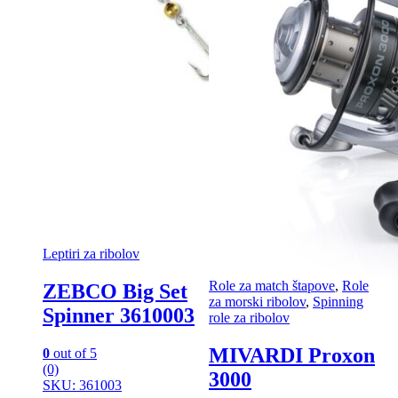
Leptiri za ribolov
Role za match štapove
,
Role
ZEBCO Big Set
za morski ribolov
,
Spinning
Spinner 3610003
role za ribolov
MIVARDI Proxon
0
out of 5
(0)
3000
SKU: 361003