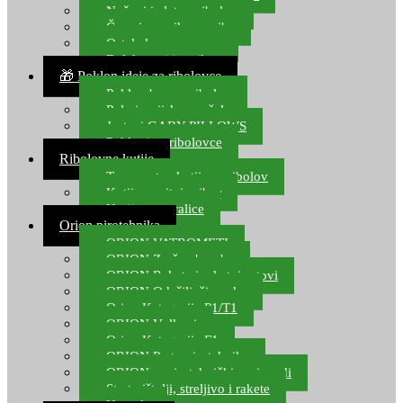
Noževi i alat za ribolov
Čamci za prihranu ribe
Ostala kamp oprema
Dalekozori i optika
🎁 Poklon ideje za ribolovce
Poklon bon za ribolov
Polarizacijske naočale
Jastuci GABY PILLOWS
Pokloni za ribolovce
Ribolovne kutije
Transportne kutije za ribolov
Kutije za sitni pribor
Kutije za varalice
Orion pirotehnika
ORION VATROMETI
ORION Zračne bombe
ORION Rakete i raketni setovi
ORION Odašiljači zvuka
Orion Kategorija P1/T1
ORION Vulkani
Orion Kategorija F1
ORION Party pirotehnika
ORION nepirotehnički proizvodi
Start pištolji, streljivo i rakete