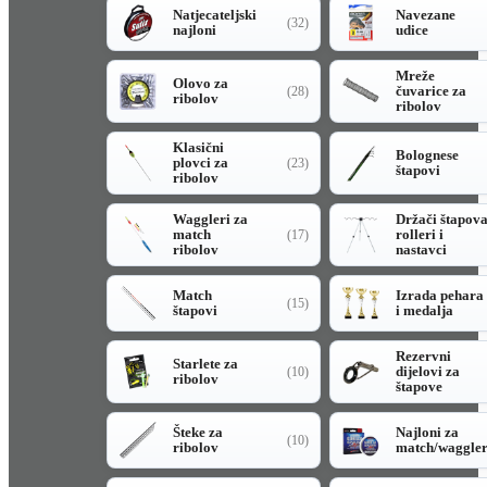
Natjecateljski
Navezane
(32)
najloni
udice
Mreže
Olovo za
čuvarice za
(28)
ribolov
ribolov
Klasični
Bolognese
plovci za
(23)
štapovi
ribolov
Waggleri za
Držači štapov
match
rolleri i
(17)
ribolov
nastavci
Match
Izrada pehara
(15)
štapovi
i medalja
Rezervni
Starlete za
dijelovi za
(10)
ribolov
štapove
Šteke za
Najloni za
(10)
ribolov
match/waggle