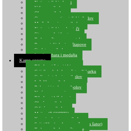
Natjecateljski plovci
Udice za ribolov
Olovo za ribolov
Oprema za natjecateljski ribolov
Mreže čuvarice za ribolov
Natjecateljski podmetači
Sito, posude i kante
Torbe za štapove – match
Rezervni dijelovi za štapove
Starlete za ribolov
Izrada pehara i medalja
Kamp oprema
Ribolovni šatori i bivvy
Grijalice, kuhala za šator ili barku
Stolice i stolovi za ribolov
Ležaljke za ribolov
Ruksaci i torbe za ribolov
Vreće za spavanje
Ribolovni kišobrani
Obuća za ribolov
Odjeća za ribolov
Majice (T-SHIRTS)
Kape i rukavice za ribolov
Svijetiljke (naglavne, ručne, za šator)
Torbe za ribolovne štapove