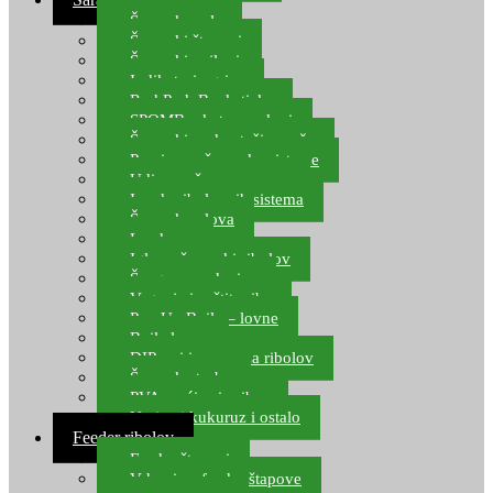
Šaranske role
Šaranski štapovi
Šaranski najloni
Indikatori ugriza
Rod Pod, Banksticks
SPOMB rakete, markeri
Šaranski podmetači, mreže
Pernice za šaranske sisteme
Udice za šarana, amura
Izrada ribolovnih sistema
Šaranska olova
Leadcore
Igle za šaranski ribolov
Špage, upredenice
Vaganje i zaštita ribe
Pop Up Boile – lovne
Boile lovne
DIP-ovi i arome za ribolov
Šaranske torbe
PVA vrećice i pribor
Umjetni kukuruz i ostalo
Feeder ribolov
Feeder štapovi
Vrhovi za feeder štapove