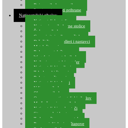
Boje za ribolovnu prihranu
Provjereni recepti prihrane
Natjecateljski ribolov
Natjecateljske stolice
Nastavci za ribolovne stolice
Šteke za ribolov
Gume i sitni pribor za šteku
Držači štapova rolleri i nastavci
Match štapovi
Role za match štapove
Waggleri za match ribolov
Najloni za match/waggler
Natjecateljski najloni
Teleskopski štapovi
Bolognese štapovi
Natjecateljski plovci
Udice za ribolov
Olovo za ribolov
Oprema za natjecateljski ribolov
Mreže čuvarice za ribolov
Natjecateljski podmetači
Sito, posude i kante
Torbe za štapove – match
Rezervni dijelovi za štapove