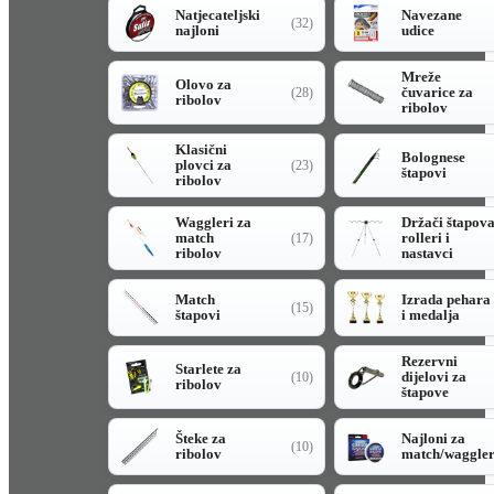
Natjecateljski
Navezane
(32)
najloni
udice
Mreže
Olovo za
čuvarice za
(28)
ribolov
ribolov
Klasični
Bolognese
plovci za
(23)
štapovi
ribolov
Waggleri za
Držači štapov
match
rolleri i
(17)
ribolov
nastavci
Match
Izrada pehara
(15)
štapovi
i medalja
Rezervni
Starlete za
dijelovi za
(10)
ribolov
štapove
Šteke za
Najloni za
(10)
ribolov
match/waggle