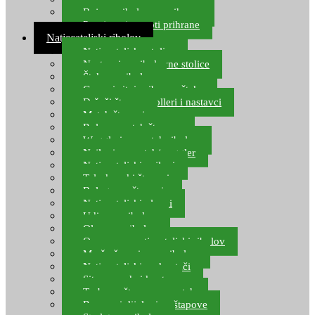
Boje za ribolovnu prihranu
Provjereni recepti prihrane
Natjecateljski ribolov
Natjecateljske stolice
Nastavci za ribolovne stolice
Šteke za ribolov
Gume i sitni pribor za šteku
Držači štapova rolleri i nastavci
Match štapovi
Role za match štapove
Waggleri za match ribolov
Najloni za match/waggler
Natjecateljski najloni
Teleskopski štapovi
Bolognese štapovi
Natjecateljski plovci
Udice za ribolov
Olovo za ribolov
Oprema za natjecateljski ribolov
Mreže čuvarice za ribolov
Natjecateljski podmetači
Sito, posude i kante
Torbe za štapove – match
Rezervni dijelovi za štapove