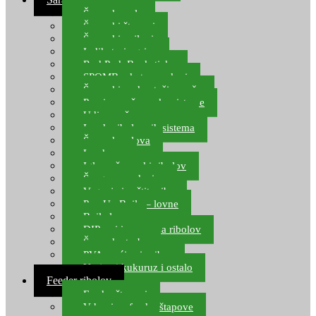
Šaranske role
Šaranski štapovi
Šaranski najloni
Indikatori ugriza
Rod Pod, Banksticks
SPOMB rakete, markeri
Šaranski podmetači, mreže
Pernice za šaranske sisteme
Udice za šarana, amura
Izrada ribolovnih sistema
Šaranska olova
Leadcore
Igle za šaranski ribolov
Špage, upredenice
Vaganje i zaštita ribe
Pop Up Boile – lovne
Boile lovne
DIP-ovi i arome za ribolov
Šaranske torbe
PVA vrećice i pribor
Umjetni kukuruz i ostalo
Feeder ribolov
Feeder štapovi
Vrhovi za feeder štapove