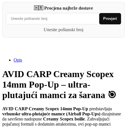
Creamy
🇭🇷 Procjena najbrže dostave
Scopex
14mm
Provjeri
Pop-
Up
Unesite poštanski broj
quantity
Opis
AVID CARP Creamy Scopex
14mm Pop-Up – ultra-
plutajući mamci za šarana 🎯
AVID CARP Creamy Scopex 14mm Pop-Up
predstavljaju
vrhunske ultra-plutajuće mamce (Airball Pop-Ups)
dizajnirane
da savršeno nadopune
Creamy Scopex boilie
. Zahvaljujući
pojačanoj formuli s dodatnim atraktorima, ovi pop-up mamci