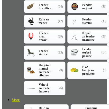
Feeder
Feeder
(64)
(51)
hranilice
najloni
Role za
Feeder
(42)
(30)
feeder
sistemi
Feeder
Kopče
arm
za feeder
(29)
(23)
držači
hranilice
Feeder
Feeder
torbe i
(15)
(14)
stolice
posude
Umjetni
EVA
mamci
kutije za
(9)
(6)
za feeder
predveze
ribolov
Vrhovi
za feeder
(6)
štapove
More
Role za
Spinning