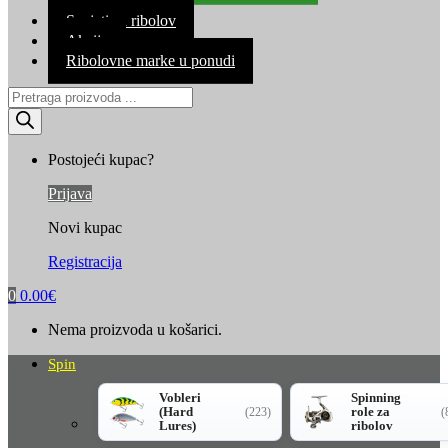
Kontakt
Savjeti za ribolov
Akcija
Ribolovne marke u ponudi
Products
search
Postojeći kupac?
Prijava
Novi kupac
Registracija
0
0.00
€
Nema proizvoda u košarici.
Spin
Vobleri
Spinning
(Hard
role za
(223)
(
Lures)
ribolov