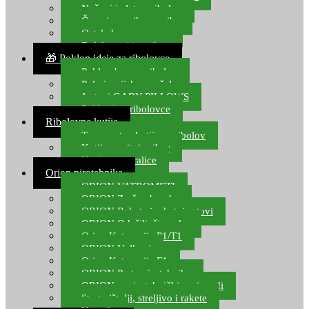
Noževi i alat za ribolov
Čamci za prihranu ribe
Ostala kamp oprema
Dalekozori i optika
🎁 Poklon ideje za ribolovce
Poklon bon za ribolov
Polarizacijske naočale
Jastuci GABY PILLOWS
Pokloni za ribolovce
Ribolovne kutije
Transportne kutije za ribolov
Kutije za sitni pribor
Kutije za varalice
Orion pirotehnika
ORION VATROMETI
ORION Zračne bombe
ORION Rakete i raketni setovi
ORION Odašiljači zvuka
Orion Kategorija P1/T1
ORION Vulkani
Orion Kategorija F1
ORION Party pirotehnika
ORION nepirotehnički proizvodi
Start pištolji, streljivo i rakete