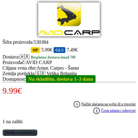
Šifra proizvoda
:
530384
5.99€
7.49€
HP
GLS
Dostava
:
🇭🇷
Besplatna dostava iznad 70€
Proizvođač
:
AVID CARP
Ciljana vrsta ribe
:
Amur, Carpes - Šaran
Zemlja porijekla
:
🇬🇧 Velika Britanija
Dostupnost
:
Na skladištu, dostava 1–3 dana
9.99
€
i
Načini plaćanja na webu ili u trgovini
i
Česta pitanja i odgovori
1 na zalihi
AVID
Dodaj u košaricu
CARP