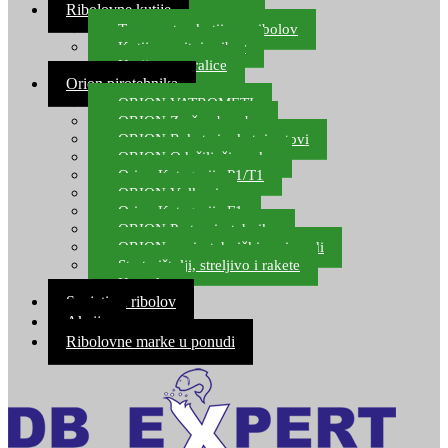
Ribolovne kutije
Transportne kutije za ribolov
Kutije za sitni pribor
Kutije za varalice
Orion pirotehnika
ORION VATROMETI
ORION Zračne bombe
ORION Rakete i raketni setovi
ORION Odašiljači zvuka
Orion Kategorija P1/T1
ORION Vulkani
Orion Kategorija F1
ORION Party pirotehnika
ORION nepirotehnički proizvodi
Start pištolji, streljivo i rakete
Kontakt
Savjeti za ribolov
Akcija
Ribolovne marke u ponudi