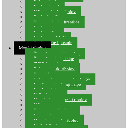
Role za feeder
Feeder sistemi
Udice za feeder ribolov
Feeder hranilice
Kopče za feeder hranilice
Feeder najloni
Feeder stolice
Feeder arm držači
Feeder torbe i posude
Morski ribolov
Štapovi za morski ribolov
Štapovi za lignje i sipe
SURF štapovi
Role za morski ribolov
Parangali
Gotovi setovi za morski ribolov
Varalice za lov lignji i sipe
Lov hobotnice
Najloni za more
Upredenice za morski ribolov
Udice za more
Perle za morski ribolov
Brum prihrana za more
Mamci za morski ribolov
Vertical Jigging