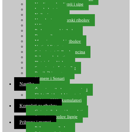
Varalice za lov lignji i sipe
Lov hobotnice
Najloni za more
Upredenice za morski ribolov
Udice za more
Perle za morski ribolov
Brum prihrana za more
Mamci za morski ribolov
Vertical Jigging
Spinning strijelke, brancina
Pribor za bolentino
Plutajuća odijela
Sonari za traženje ribe
Ronilački program
Kamere i Sonari
Nautika
Čamci za ribolov, gumenjaci
Električni brodski motori
Lithium ION akumulatori
Kompleti za ribolov
Gotovi ribolovni kompleti
Setovi za ribolov lignje
Prihrana i mamci
Prihrana za ribolov