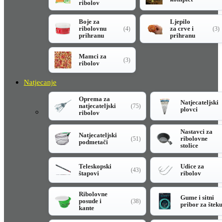
ribolov
Boje za
Ljepilo
ribolovnu
za crve i
(4)
(3)
prihranu
prihranu
Mamci za
(3)
ribolov
Natjecanje
Oprema za
Natjecateljski
natjecateljski
(75)
plovci
ribolov
Nastavci za
Natjecateljski
ribolovne
(51)
podmetači
stolice
Teleskopski
Udice za
(43)
štapovi
ribolov
Ribolovne
Gume i sitni
posude i
(38)
pribor za štek
kante