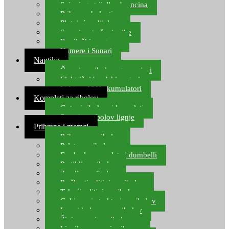
Spinning strijelke, brancina
Pribor za bolentino
Plutajuća odijela
Sonari za traženje ribe
Ronilački program
Kamere i Sonari
Nautika
Čamci za ribolov, gumenjaci
Električni brodski motori
Lithium ION akumulatori
Kompleti za ribolov
Gotovi ribolovni kompleti
Setovi za ribolov lignje
Prihrana i mamci
Prihrana za ribolov
Pelete za ribolov
Feeder lovne pelete i dumbelli
Partikli za ribolov
Zemlja za ribolov
Praškasti aditivi za ribolov
Tekući aditivi za ribolov
Gel i sprej atraktori za ribolov
Lovni kukuruz za ribolov
Živi mamci za ribolov
Ljepilo za crve i prihranu