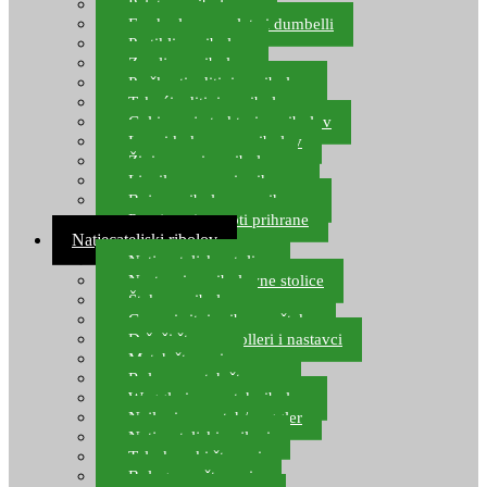
Pelete za ribolov
Feeder lovne pelete i dumbelli
Partikli za ribolov
Zemlja za ribolov
Praškasti aditivi za ribolov
Tekući aditivi za ribolov
Gel i sprej atraktori za ribolov
Lovni kukuruz za ribolov
Živi mamci za ribolov
Ljepilo za crve i prihranu
Boje za ribolovnu prihranu
Provjereni recepti prihrane
Natjecateljski ribolov
Natjecateljske stolice
Nastavci za ribolovne stolice
Šteke za ribolov
Gume i sitni pribor za šteku
Držači štapova rolleri i nastavci
Match štapovi
Role za match štapove
Waggleri za match ribolov
Najloni za match/waggler
Natjecateljski najloni
Teleskopski štapovi
Bolognese štapovi