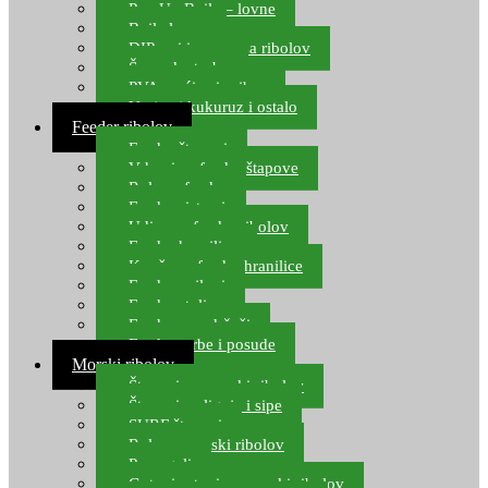
Pop Up Boile – lovne
Boile lovne
DIP-ovi i arome za ribolov
Šaranske torbe
PVA vrećice i pribor
Umjetni kukuruz i ostalo
Feeder ribolov
Feeder štapovi
Vrhovi za feeder štapove
Role za feeder
Feeder sistemi
Udice za feeder ribolov
Feeder hranilice
Kopče za feeder hranilice
Feeder najloni
Feeder stolice
Feeder arm držači
Feeder torbe i posude
Morski ribolov
Štapovi za morski ribolov
Štapovi za lignje i sipe
SURF štapovi
Role za morski ribolov
Parangali
Gotovi setovi za morski ribolov