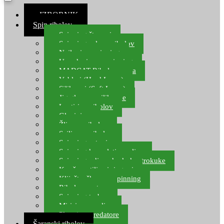
≡ IZBORNIK
Spin ribolov
Spinning štapovi
Spinning role za ribolov
Najloni za spinning
Upredenice za spinning
MADCAT Ribolov soma
Vobleri (Hard Lures)
Silikonci (Soft Lures)
Jig glave za silikonce
Leptiri za ribolov
Glavinjare
Žlice za ribolov
Sajlice za ribolov
Spinning setovi
Spinning kompleti varalica
Spinning udice, dvokuke, trokuke
Kopče, vrtilice i ringovi
Kliješta, škare za spinning
Ribolov pastrve
Spinning torbe
Mirisi za varalice
Plovci za predatore
Šaranski ribolov