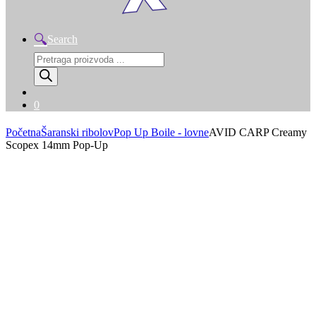
Search
Products
search
0
Početna
Šaranski ribolov
Pop Up Boile - lovne
AVID CARP Creamy
Scopex 14mm Pop-Up