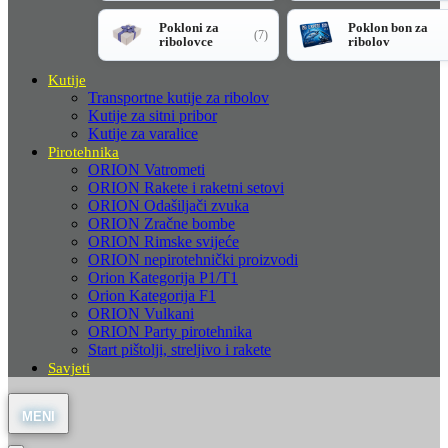
Pokloni za
Poklon bon za
(7)
ribolovce
ribolov
Kutije
Transportne kutije za ribolov
Kutije za sitni pribor
Kutije za varalice
Pirotehnika
ORION Vatrometi
ORION Rakete i raketni setovi
ORION Odašiljači zvuka
ORION Zračne bombe
ORION Rimske svijeće
ORION nepirotehnički proizvodi
Orion Kategorija P1/T1
Orion Kategorija F1
ORION Vulkani
ORION Party pirotehnika
Start pištolji, streljivo i rakete
Savjeti