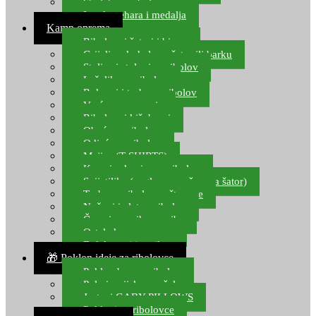
Starlete za ribolov
Izrada pehara i medalja
Kamp oprema
Ribolovni šatori i bivvy
Grijalice, kuhala za šator ili barku
Stolice i stolovi za ribolov
Ležaljke za ribolov
Ruksaci i torbe za ribolov
Vreće za spavanje
Ribolovni kišobrani
Obuća za ribolov
Odjeća za ribolov
Majice (T-SHIRTS)
Kape i rukavice za ribolov
Svijetiljke (naglavne, ručne, za šator)
Torbe za ribolovne štapove
Noževi i alat za ribolov
Čamci za prihranu ribe
Ostala kamp oprema
Dalekozori i optika
🎁 Poklon ideje za ribolovce
Poklon bon za ribolov
Polarizacijske naočale
Jastuci GABY PILLOWS
Pokloni za ribolovce