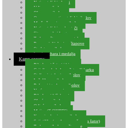
Natjecateljski plovci
Udice za ribolov
Olovo za ribolov
Oprema za natjecateljski ribolov
Mreže čuvarice za ribolov
Natjecateljski podmetači
Sito, posude i kante
Torbe za štapove – match
Rezervni dijelovi za štapove
Starlete za ribolov
Izrada pehara i medalja
Kamp oprema
Ribolovni šatori i bivvy
Grijalice, kuhala za šator ili barku
Stolice i stolovi za ribolov
Ležaljke za ribolov
Ruksaci i torbe za ribolov
Vreće za spavanje
Ribolovni kišobrani
Obuća za ribolov
Odjeća za ribolov
Majice (T-SHIRTS)
Kape i rukavice za ribolov
Svijetiljke (naglavne, ručne, za šator)
Torbe za ribolovne štapove