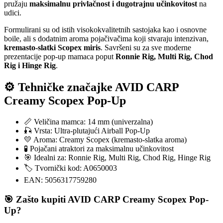
pružaju
maksimalnu privlačnost i dugotrajnu učinkovitost
na
udici.
Formulirani su od istih visokokvalitetnih sastojaka kao i osnovne
boile, ali s dodatnim aroma pojačivačima koji stvaraju intenzivan,
kremasto-slatki Scopex miris
. Savršeni su za sve moderne
prezentacije pop-up mamaca poput
Ronnie Rig, Multi Rig, Chod
Rig i Hinge Rig
.
⚙️ Tehničke značajke AVID CARP
Creamy Scopex Pop-Up
📏 Veličina mamca: 14 mm (univerzalna)
🎣 Vrsta: Ultra-plutajući Airball Pop-Up
💛 Aroma: Creamy Scopex (kremasto-slatka aroma)
🧪 Pojačani atraktori za maksimalnu učinkovitost
🎯 Idealni za: Ronnie Rig, Multi Rig, Chod Rig, Hinge Rig
🏷️ Tvornički kod: A0650003
EAN: 5056317759280
🎯 Zašto kupiti AVID CARP Creamy Scopex Pop-
Up?