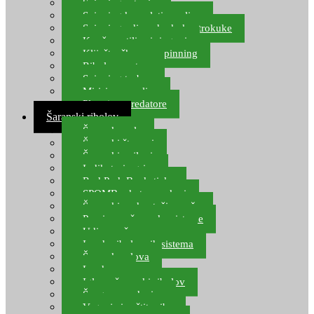
Spinning setovi
Spinning kompleti varalica
Spinning udice, dvokuke, trokuke
Kopče, vrtilice i ringovi
Kliješta, škare za spinning
Ribolov pastrve
Spinning torbe
Mirisi za varalice
Plovci za predatore
Šaranski ribolov
Šaranske role
Šaranski štapovi
Šaranski najloni
Indikatori ugriza
Rod Pod, Banksticks
SPOMB rakete, markeri
Šaranski podmetači, mreže
Pernice za šaranske sisteme
Udice za šarana, amura
Izrada ribolovnih sistema
Šaranska olova
Leadcore
Igle za šaranski ribolov
Špage, upredenice
Vaganje i zaštita ribe