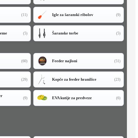
Igle za šaranski ribolov
(11)
(9)
teme
Šaranske torbe
(5)
(5)
Feeder najloni
(60)
(51)
Kopče za feeder hranilice
(29)
(23)
er
EVA kutije za predveze
(9)
(6)