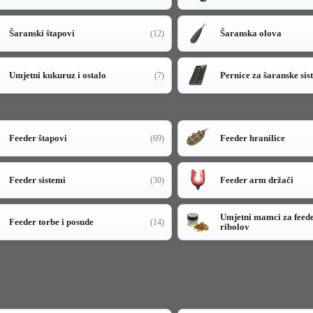
Šaranski štapovi
Šaranska olova
(12)
Umjetni kukuruz i ostalo
Pernice za šaranske sis
(7)
Feeder štapovi
Feeder hranilice
(69)
Feeder sistemi
Feeder arm držači
(30)
Umjetni mamci za feed
Feeder torbe i posude
(14)
ribolov