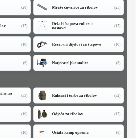
Mreže čuvarice za ribolov
(28)
(25)
Držači štapova rolleri i
olov
(17)
(15)
nastavci
Rezervni dijelovi za štapove
(10)
(10)
Natjecateljske stolice
(6)
(3)
učne, za
Ruksaci i torbe za ribolov
(33)
(32)
y
Odjeća za ribolov
(19)
(17)
Ostala kamp oprema
(10)
(8)