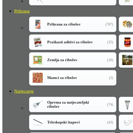
Prihrana
Prihrana za ribolov
(707)
Praškasti aditivi za ribolov
(35)
Zemlja za ribolov
(16)
Mamci za ribolov
(3)
Natjecanje
Oprema za natjecateljski
(74)
ribolov
Teleskopski štapovi
(43)