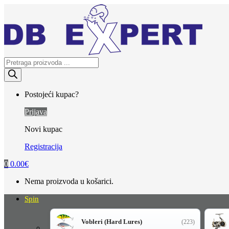
Skip
Skip
to
to
navigation
content
Products
search
Postojeći kupac?
Prijava
Novi kupac
Registracija
0
0.00
€
Nema proizvoda u košarici.
Spin
Vobleri (Hard Lures)
(223)