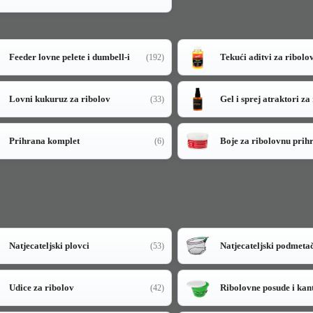
Feeder lovne pelete i dumbell-i
Tekući aditvi za ribolo
(192)
Lovni kukuruz za ribolov
Gel i sprej atraktori za
(33)
Prihrana komplet
Boje za ribolovnu prih
(6)
Natjecateljski plovci
Natjecateljski podmeta
(53)
Udice za ribolov
Ribolovne posude i kan
(42)