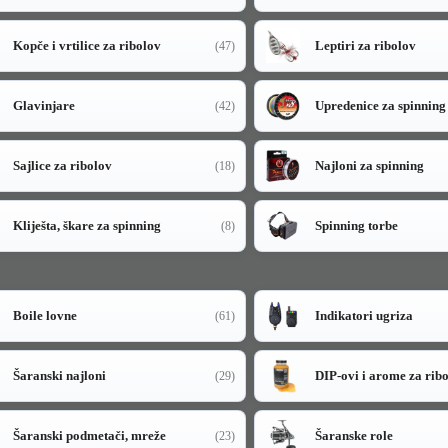
Kopče i vrtilice za ribolov
Leptiri za ribolov
(47)
Glavinjare
Upredenice za spinning
(42)
Sajlice za ribolov
Najloni za spinning
(18)
Kliješta, škare za spinning
Spinning torbe
(8)
Boile lovne
Indikatori ugriza
(61)
Šaranski najloni
DIP-ovi i arome za rib
(29)
Šaranski podmetači, mreže
Šaranske role
(23)