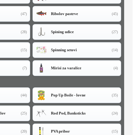
Ribolov pastrve
(47)
(45)
Spining udice
(28)
(27)
Spinning setovi
(15)
(14)
Mirisi za varalice
(7)
(4)
Pop Up Boile - lovne
(44)
(35)
olov
Rod Pod, Banksticks
(25)
(24)
PVA pribor
(20)
(15)