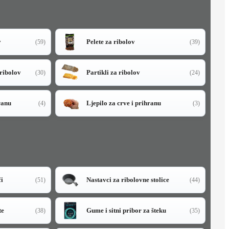
v
Pelete za ribolov
(59)
(39)
 ribolov
Partikli za ribolov
(30)
(24)
ranu
Ljepilo za crve i prihranu
(4)
(3)
či
Nastavci za ribolovne stolice
(51)
(44)
te
Gume i sitni pribor za šteku
(38)
(35)