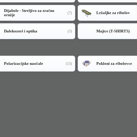
Dijabole - Streljivo za zračno
Ležaljke za ribolov
(7)
oružje
Dalekozori i optika
Majice (T-SHIRTS)
(3)
Polarizacijske naočale
Pokloni za ribolovce
(13)