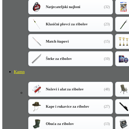
Natjecateljski najloni
(32)
Klasični plovci za ribolov
(23)
Match štapovi
(15)
Šteke za ribolov
(10)
Kamp
Noževi i alat za ribolov
(48)
Kape i rukavice za ribolov
(27)
Obuća za ribolov
(13)