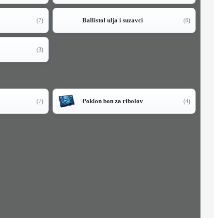
Ballistol ulja i suzavci
(7)
(6)
(3)
Poklon bon za ribolov
(7)
(4)