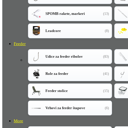
SPOMB rakete, markeri
(13)
Leadcore
(8)
Feeder
Udice za feeder ribolov
(83)
Role za feeder
(41)
Feeder stolice
(15)
Vrhovi za feeder štapove
(6)
More