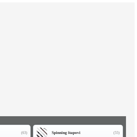
Spinning štapovi
(63)
(55)