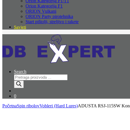
Orion Kategorija P1/T1
Orion Kategorija F1
ORION Vulkani
ORION Party pirotehnika
Start pištolji, streljivo i rakete
Savjeti
Search
Products
search
0
Početna
Spin ribolov
Vobleri (Hard Lures)
ADUSTA RSJ-115SW Kono