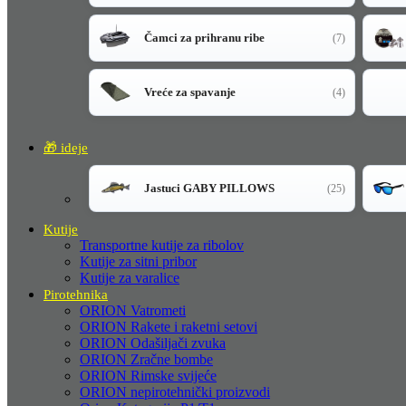
Čamci za prihranu ribe
(7)
Vreće za spavanje
(4)
🎁 ideje
Jastuci GABY PILLOWS
(25)
Kutije
Transportne kutije za ribolov
Kutije za sitni pribor
Kutije za varalice
Pirotehnika
ORION Vatrometi
ORION Rakete i raketni setovi
ORION Odašiljači zvuka
ORION Zračne bombe
ORION Rimske svijeće
ORION nepirotehnički proizvodi