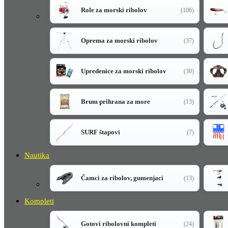
Role za morski ribolov
(106)
Oprema za morski ribolov
(37)
Upredenice za morski ribolov
(30)
Brum prihrana za more
(13)
SURF štapovi
(7)
Nautika
Čamci za ribolov, gumenjaci
(13)
Kompleti
Gotovi ribolovni kompleti
(24)