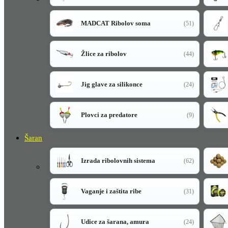
MADCAT Ribolov soma
(51)
Žlice za ribolov
(44)
Jig glave za silikonce
(24)
Plovci za predatore
(9)
Šaran
Izrada ribolovnih sistema
(62)
Vaganje i zaštita ribe
(31)
Udice za šarana, amura
(24)