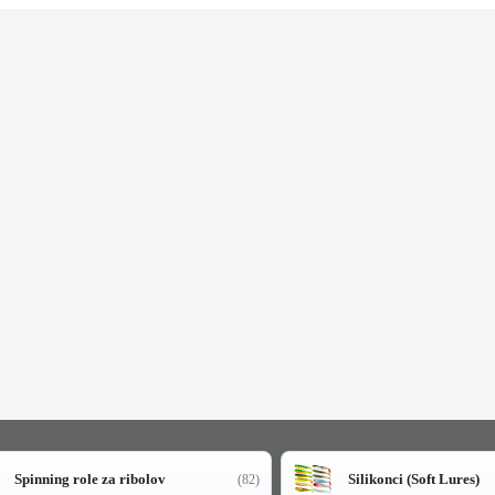
Spinning role za ribolov
Silikonci (Soft Lures)
(82)