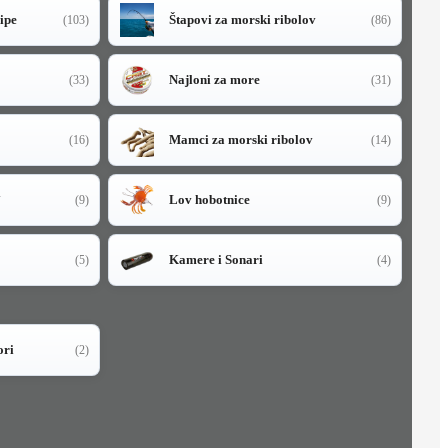
sipe
Štapovi za morski ribolov
(103)
(86)
Najloni za more
(33)
(31)
Mamci za morski ribolov
(16)
(14)
i
Lov hobotnice
(9)
(9)
Kamere i Sonari
(5)
(4)
ori
(2)