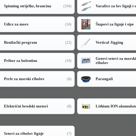
Spinning strijelke, brancina
Varalice za lov lignji i 
(104)
Udice za more
Štapovi za lignje i sipe
(34)
Ronilački program
Vertical Jigging
(22)
Gotovi setovi za morsk
Pribor za bolentino
(10)
ribolov
Perle za morski ribolov
Parangali
(6)
Električni brodski motori
Lithium ION akumulat
(8)
Setovi za ribolov lignje
(7)