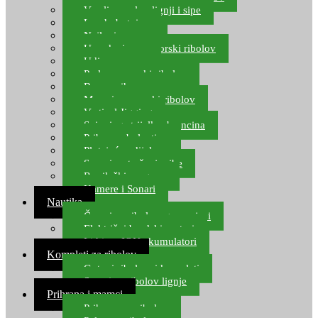
Varalice za lov lignji i sipe
Lov hobotnice
Najloni za more
Upredenice za morski ribolov
Udice za more
Perle za morski ribolov
Brum prihrana za more
Mamci za morski ribolov
Vertical Jigging
Spinning strijelke, brancina
Pribor za bolentino
Plutajuća odijela
Sonari za traženje ribe
Ronilački program
Kamere i Sonari
Nautika
Čamci za ribolov, gumenjaci
Električni brodski motori
Lithium ION akumulatori
Kompleti za ribolov
Gotovi ribolovni kompleti
Setovi za ribolov lignje
Prihrana i mamci
Prihrana za ribolov