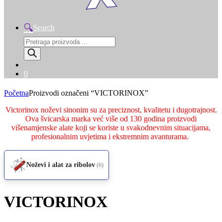
Search
Products
search
0
Početna
Proizvodi označeni “VICTORINOX”
Victorinox noževi sinonim su za preciznost, kvalitetu i dugotrajnost.
Ova švicarska marka već više od 130 godina proizvodi
višenamjenske alate koji se koriste u svakodnevnim situacijama,
profesionalnim uvjetima i ekstremnim avanturama.
Noževi i alat za ribolov
(6)
VICTORINOX