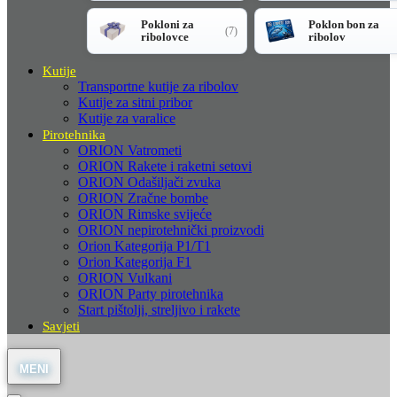
Pokloni za
Poklon bon za
(7)
ribolovce
ribolov
Kutije
Transportne kutije za ribolov
Kutije za sitni pribor
Kutije za varalice
Pirotehnika
ORION Vatrometi
ORION Rakete i raketni setovi
ORION Odašiljači zvuka
ORION Zračne bombe
ORION Rimske svijeće
ORION nepirotehnički proizvodi
Orion Kategorija P1/T1
Orion Kategorija F1
ORION Vulkani
ORION Party pirotehnika
Start pištolji, streljivo i rakete
Savjeti