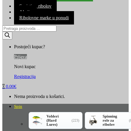
Kontakt
Savjeti za ribolov
Akcija
Ribolovne marke u ponudi
Products
search
Postojeći kupac?
Prijava
Novi kupac
Registracija
0
0.00
€
Nema proizvoda u košarici.
Spin
Vobleri
Spinning
(Hard
role za
(223)
(
Lures)
ribolov