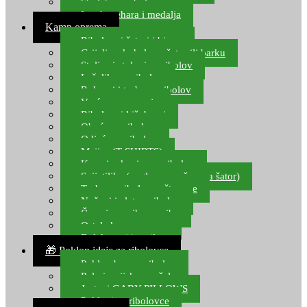
Starlete za ribolov
Izrada pehara i medalja
Kamp oprema
Ribolovni šatori i bivvy
Grijalice, kuhala za šator ili barku
Stolice i stolovi za ribolov
Ležaljke za ribolov
Ruksaci i torbe za ribolov
Vreće za spavanje
Ribolovni kišobrani
Obuća za ribolov
Odjeća za ribolov
Majice (T-SHIRTS)
Kape i rukavice za ribolov
Svijetiljke (naglavne, ručne, za šator)
Torbe za ribolovne štapove
Noževi i alat za ribolov
Čamci za prihranu ribe
Ostala kamp oprema
Dalekozori i optika
🎁 Poklon ideje za ribolovce
Poklon bon za ribolov
Polarizacijske naočale
Jastuci GABY PILLOWS
Pokloni za ribolovce