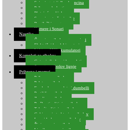
Spinning strijelke, brancina
Pribor za bolentino
Plutajuća odijela
Sonari za traženje ribe
Ronilački program
Kamere i Sonari
Nautika
Čamci za ribolov, gumenjaci
Električni brodski motori
Lithium ION akumulatori
Kompleti za ribolov
Gotovi ribolovni kompleti
Setovi za ribolov lignje
Prihrana i mamci
Prihrana za ribolov
Pelete za ribolov
Feeder lovne pelete i dumbelli
Partikli za ribolov
Zemlja za ribolov
Praškasti aditivi za ribolov
Tekući aditivi za ribolov
Gel i sprej atraktori za ribolov
Lovni kukuruz za ribolov
Živi mamci za ribolov
Ljepilo za crve i prihranu