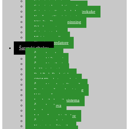
Spinning setovi
Spinning kompleti varalica
Spinning udice, dvokuke, trokuke
Kopče, vrtilice i ringovi
Kliješta, škare za spinning
Ribolov pastrve
Spinning torbe
Mirisi za varalice
Plovci za predatore
Šaranski ribolov
Šaranske role
Šaranski štapovi
Šaranski najloni
Indikatori ugriza
Rod Pod, Banksticks
SPOMB rakete, markeri
Šaranski podmetači, mreže
Pernice za šaranske sisteme
Udice za šarana, amura
Izrada ribolovnih sistema
Šaranska olova
Leadcore
Igle za šaranski ribolov
Špage, upredenice
Vaganje i zaštita ribe