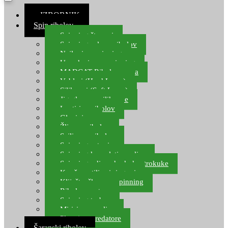
≡ IZBORNIK
Spin ribolov
Spinning štapovi
Spinning role za ribolov
Najloni za spinning
Upredenice za spinning
MADCAT Ribolov soma
Vobleri (Hard Lures)
Silikonci (Soft Lures)
Jig glave za silikonce
Leptiri za ribolov
Glavinjare
Žlice za ribolov
Sajlice za ribolov
Spinning setovi
Spinning kompleti varalica
Spinning udice, dvokuke, trokuke
Kopče, vrtilice i ringovi
Kliješta, škare za spinning
Ribolov pastrve
Spinning torbe
Mirisi za varalice
Plovci za predatore
Šaranski ribolov