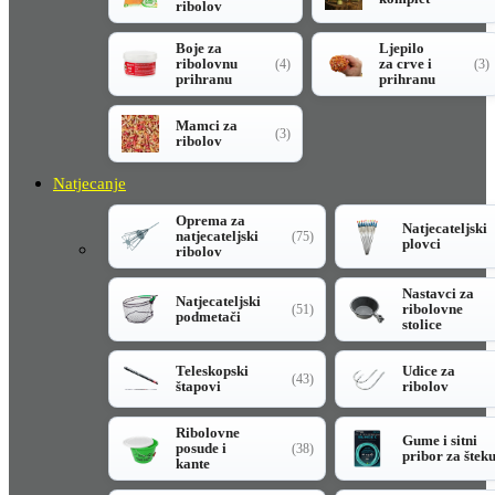
ribolov
Boje za
Ljepilo
ribolovnu
za crve i
(4)
(3)
prihranu
prihranu
Mamci za
(3)
ribolov
Natjecanje
Oprema za
Natjecateljski
natjecateljski
(75)
plovci
ribolov
Nastavci za
Natjecateljski
ribolovne
(51)
podmetači
stolice
Teleskopski
Udice za
(43)
štapovi
ribolov
Ribolovne
Gume i sitni
posude i
(38)
pribor za štek
kante