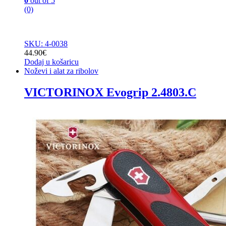
0
out of 5
(0)
SKU: 4-0038
44.90
€
Dodaj u košaricu
Noževi i alat za ribolov
VICTORINOX Evogrip 2.4803.C