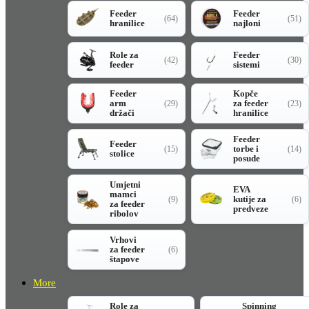
Feeder
Feeder
(64)
(51)
hranilice
najloni
Role za
Feeder
(42)
(30)
feeder
sistemi
Feeder
Kopče
arm
za feeder
(29)
(23)
držači
hranilice
Feeder
Feeder
torbe i
(15)
(14)
stolice
posude
Umjetni
EVA
mamci
kutije za
(9)
(6)
za feeder
predveze
ribolov
Vrhovi
za feeder
(6)
štapove
More
Role za
Spinning