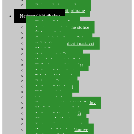
Boje za ribolovnu prihranu
Provjereni recepti prihrane
Natjecateljski ribolov
Natjecateljske stolice
Nastavci za ribolovne stolice
Šteke za ribolov
Gume i sitni pribor za šteku
Držači štapova rolleri i nastavci
Match štapovi
Role za match štapove
Waggleri za match ribolov
Najloni za match/waggler
Natjecateljski najloni
Teleskopski štapovi
Bolognese štapovi
Natjecateljski plovci
Udice za ribolov
Olovo za ribolov
Oprema za natjecateljski ribolov
Mreže čuvarice za ribolov
Natjecateljski podmetači
Sito, posude i kante
Torbe za štapove – match
Rezervni dijelovi za štapove