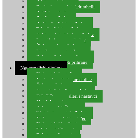
Pelete za ribolov
Feeder lovne pelete i dumbelli
Partikli za ribolov
Zemlja za ribolov
Praškasti aditivi za ribolov
Tekući aditivi za ribolov
Gel i sprej atraktori za ribolov
Lovni kukuruz za ribolov
Živi mamci za ribolov
Ljepilo za crve i prihranu
Boje za ribolovnu prihranu
Provjereni recepti prihrane
Natjecateljski ribolov
Natjecateljske stolice
Nastavci za ribolovne stolice
Šteke za ribolov
Gume i sitni pribor za šteku
Držači štapova rolleri i nastavci
Match štapovi
Role za match štapove
Waggleri za match ribolov
Najloni za match/waggler
Natjecateljski najloni
Teleskopski štapovi
Bolognese štapovi