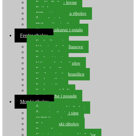
Pop Up Boile – lovne
Boile lovne
DIP-ovi i arome za ribolov
Šaranske torbe
PVA vrećice i pribor
Umjetni kukuruz i ostalo
Feeder ribolov
Feeder štapovi
Vrhovi za feeder štapove
Role za feeder
Feeder sistemi
Udice za feeder ribolov
Feeder hranilice
Kopče za feeder hranilice
Feeder najloni
Feeder stolice
Feeder arm držači
Feeder torbe i posude
Morski ribolov
Štapovi za morski ribolov
Štapovi za lignje i sipe
SURF štapovi
Role za morski ribolov
Parangali
Gotovi setovi za morski ribolov