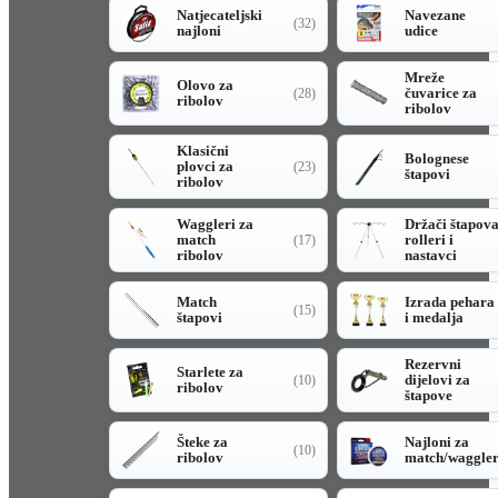
Natjecateljski
Navezane
(32)
najloni
udice
Mreže
Olovo za
čuvarice za
(28)
ribolov
ribolov
Klasični
Bolognese
plovci za
(23)
štapovi
ribolov
Waggleri za
Držači štapov
match
rolleri i
(17)
ribolov
nastavci
Match
Izrada pehara
(15)
štapovi
i medalja
Rezervni
Starlete za
dijelovi za
(10)
ribolov
štapove
Šteke za
Najloni za
(10)
ribolov
match/waggle