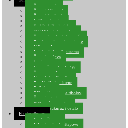
Šaranske role
Šaranski štapovi
Šaranski najloni
Indikatori ugriza
Rod Pod, Banksticks
SPOMB rakete, markeri
Šaranski podmetači, mreže
Pernice za šaranske sisteme
Udice za šarana, amura
Izrada ribolovnih sistema
Šaranska olova
Leadcore
Igle za šaranski ribolov
Špage, upredenice
Vaganje i zaštita ribe
Pop Up Boile – lovne
Boile lovne
DIP-ovi i arome za ribolov
Šaranske torbe
PVA vrećice i pribor
Umjetni kukuruz i ostalo
Feeder ribolov
Feeder štapovi
Vrhovi za feeder štapove