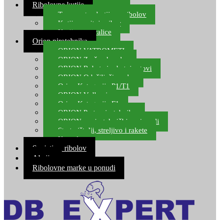
Ribolovne kutije
Transportne kutije za ribolov
Kutije za sitni pribor
Kutije za varalice
Orion pirotehnika
ORION VATROMETI
ORION Zračne bombe
ORION Rakete i raketni setovi
ORION Odašiljači zvuka
Orion Kategorija P1/T1
ORION Vulkani
Orion Kategorija F1
ORION Party pirotehnika
ORION nepirotehnički proizvodi
Start pištolji, streljivo i rakete
Kontakt
Savjeti za ribolov
Akcija
Ribolovne marke u ponudi