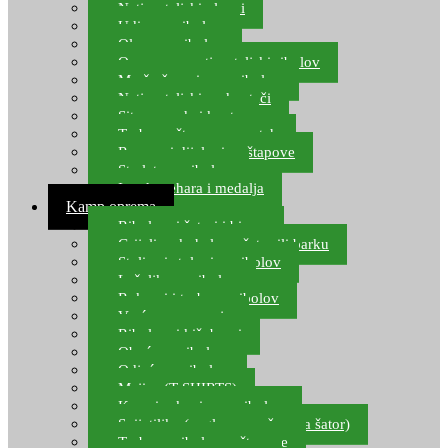
Natjecateljski plovci
Udice za ribolov
Olovo za ribolov
Oprema za natjecateljski ribolov
Mreže čuvarice za ribolov
Natjecateljski podmetači
Sito, posude i kante
Torbe za štapove – match
Rezervni dijelovi za štapove
Starlete za ribolov
Izrada pehara i medalja
Kamp oprema
Ribolovni šatori i bivvy
Grijalice, kuhala za šator ili barku
Stolice i stolovi za ribolov
Ležaljke za ribolov
Ruksaci i torbe za ribolov
Vreće za spavanje
Ribolovni kišobrani
Obuća za ribolov
Odjeća za ribolov
Majice (T-SHIRTS)
Kape i rukavice za ribolov
Svijetiljke (naglavne, ručne, za šator)
Torbe za ribolovne štapove