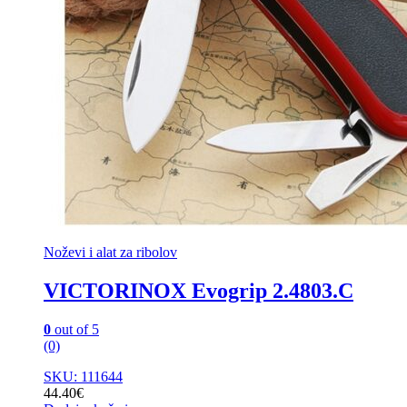
Noževi i alat za ribolov
VICTORINOX Evogrip 2.4803.C
0
out of 5
(0)
SKU: 111644
44.40
€