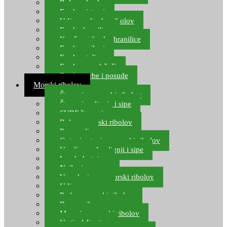
Role za feeder
Feeder sistemi
Udice za feeder ribolov
Feeder hranilice
Kopče za feeder hranilice
Feeder najloni
Feeder stolice
Feeder arm držači
Feeder torbe i posude
Morski ribolov
Štapovi za morski ribolov
Štapovi za lignje i sipe
SURF štapovi
Role za morski ribolov
Parangali
Gotovi setovi za morski ribolov
Varalice za lov lignji i sipe
Lov hobotnice
Najloni za more
Upredenice za morski ribolov
Udice za more
Perle za morski ribolov
Brum prihrana za more
Mamci za morski ribolov
Vertical Jigging