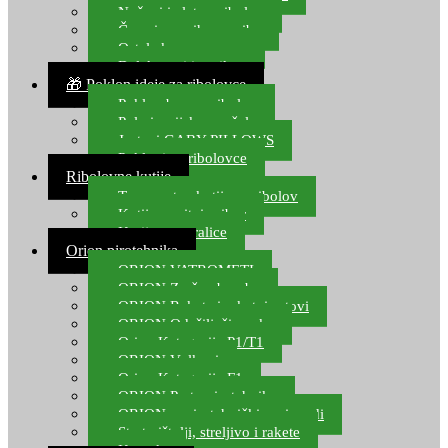
Noževi i alat za ribolov
Čamci za prihranu ribe
Ostala kamp oprema
Dalekozori i optika
🎁 Poklon ideje za ribolovce
Poklon bon za ribolov
Polarizacijske naočale
Jastuci GABY PILLOWS
Pokloni za ribolovce
Ribolovne kutije
Transportne kutije za ribolov
Kutije za sitni pribor
Kutije za varalice
Orion pirotehnika
ORION VATROMETI
ORION Zračne bombe
ORION Rakete i raketni setovi
ORION Odašiljači zvuka
Orion Kategorija P1/T1
ORION Vulkani
Orion Kategorija F1
ORION Party pirotehnika
ORION nepirotehnički proizvodi
Start pištolji, streljivo i rakete