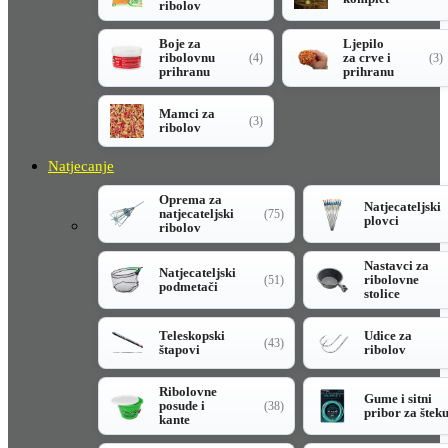
ribolov
Boje za
Ljepilo
ribolovnu
za crve i
(4)
(3)
prihranu
prihranu
Mamci za
(3)
ribolov
Natjecanje
Oprema za
Natjecateljski
natjecateljski
(75)
plovci
ribolov
Nastavci za
Natjecateljski
ribolovne
(51)
podmetači
stolice
Teleskopski
Udice za
(43)
štapovi
ribolov
Ribolovne
Gume i sitni
posude i
(38)
pribor za štek
kante