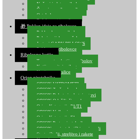
Noževi i alat za ribolov
Čamci za prihranu ribe
Ostala kamp oprema
Dalekozori i optika
🎁 Poklon ideje za ribolovce
Poklon bon za ribolov
Polarizacijske naočale
Jastuci GABY PILLOWS
Pokloni za ribolovce
Ribolovne kutije
Transportne kutije za ribolov
Kutije za sitni pribor
Kutije za varalice
Orion pirotehnika
ORION VATROMETI
ORION Zračne bombe
ORION Rakete i raketni setovi
ORION Odašiljači zvuka
Orion Kategorija P1/T1
ORION Vulkani
Orion Kategorija F1
ORION Party pirotehnika
ORION nepirotehnički proizvodi
Start pištolji, streljivo i rakete