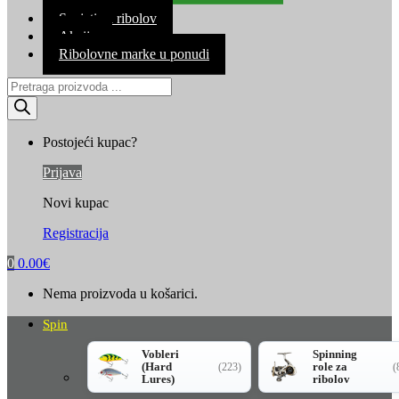
Kontakt
Savjeti za ribolov
Akcija
Ribolovne marke u ponudi
Products
search
Postojeći kupac?
Prijava
Novi kupac
Registracija
0
0.00
€
Nema proizvoda u košarici.
Spin
Vobleri
Spinning
(Hard
role za
(223)
(
Lures)
ribolov