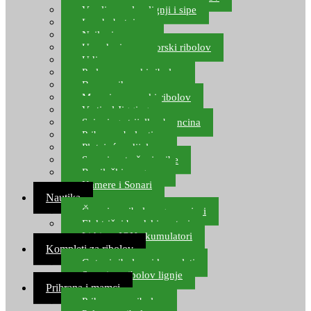
Varalice za lov lignji i sipe
Lov hobotnice
Najloni za more
Upredenice za morski ribolov
Udice za more
Perle za morski ribolov
Brum prihrana za more
Mamci za morski ribolov
Vertical Jigging
Spinning strijelke, brancina
Pribor za bolentino
Plutajuća odijela
Sonari za traženje ribe
Ronilački program
Kamere i Sonari
Nautika
Čamci za ribolov, gumenjaci
Električni brodski motori
Lithium ION akumulatori
Kompleti za ribolov
Gotovi ribolovni kompleti
Setovi za ribolov lignje
Prihrana i mamci
Prihrana za ribolov