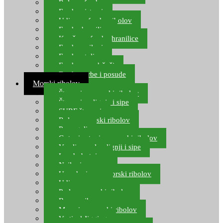
Role za feeder
Feeder sistemi
Udice za feeder ribolov
Feeder hranilice
Kopče za feeder hranilice
Feeder najloni
Feeder stolice
Feeder arm držači
Feeder torbe i posude
Morski ribolov
Štapovi za morski ribolov
Štapovi za lignje i sipe
SURF štapovi
Role za morski ribolov
Parangali
Gotovi setovi za morski ribolov
Varalice za lov lignji i sipe
Lov hobotnice
Najloni za more
Upredenice za morski ribolov
Udice za more
Perle za morski ribolov
Brum prihrana za more
Mamci za morski ribolov
Vertical Jigging