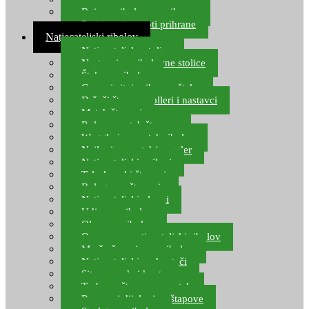
Boje za ribolovnu prihranu
Provjereni recepti prihrane
Natjecateljski ribolov
Natjecateljske stolice
Nastavci za ribolovne stolice
Šteke za ribolov
Gume i sitni pribor za šteku
Držači štapova rolleri i nastavci
Match štapovi
Role za match štapove
Waggleri za match ribolov
Najloni za match/waggler
Natjecateljski najloni
Teleskopski štapovi
Bolognese štapovi
Natjecateljski plovci
Udice za ribolov
Olovo za ribolov
Oprema za natjecateljski ribolov
Mreže čuvarice za ribolov
Natjecateljski podmetači
Sito, posude i kante
Torbe za štapove – match
Rezervni dijelovi za štapove