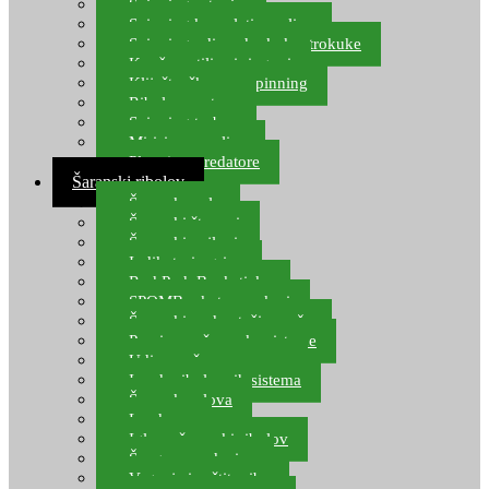
Spinning setovi
Spinning kompleti varalica
Spinning udice, dvokuke, trokuke
Kopče, vrtilice i ringovi
Kliješta, škare za spinning
Ribolov pastrve
Spinning torbe
Mirisi za varalice
Plovci za predatore
Šaranski ribolov
Šaranske role
Šaranski štapovi
Šaranski najloni
Indikatori ugriza
Rod Pod, Banksticks
SPOMB rakete, markeri
Šaranski podmetači, mreže
Pernice za šaranske sisteme
Udice za šarana, amura
Izrada ribolovnih sistema
Šaranska olova
Leadcore
Igle za šaranski ribolov
Špage, upredenice
Vaganje i zaštita ribe