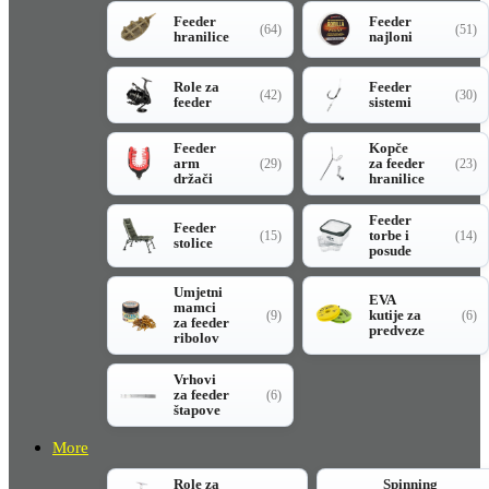
Feeder
Feeder
(64)
(51)
hranilice
najloni
Role za
Feeder
(42)
(30)
feeder
sistemi
Feeder
Kopče
arm
za feeder
(29)
(23)
držači
hranilice
Feeder
Feeder
torbe i
(15)
(14)
stolice
posude
Umjetni
EVA
mamci
kutije za
(9)
(6)
za feeder
predveze
ribolov
Vrhovi
za feeder
(6)
štapove
More
Role za
Spinning