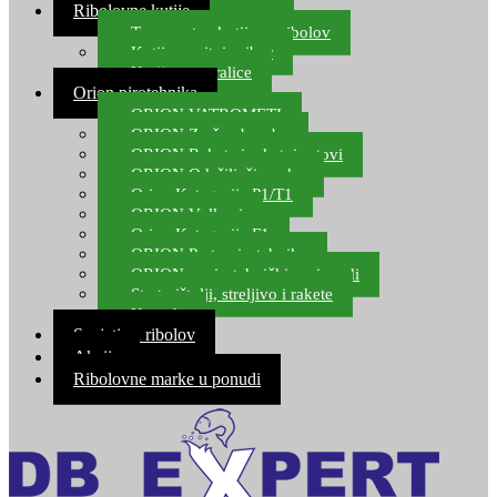
Ribolovne kutije
Transportne kutije za ribolov
Kutije za sitni pribor
Kutije za varalice
Orion pirotehnika
ORION VATROMETI
ORION Zračne bombe
ORION Rakete i raketni setovi
ORION Odašiljači zvuka
Orion Kategorija P1/T1
ORION Vulkani
Orion Kategorija F1
ORION Party pirotehnika
ORION nepirotehnički proizvodi
Start pištolji, streljivo i rakete
Kontakt
Savjeti za ribolov
Akcija
Ribolovne marke u ponudi