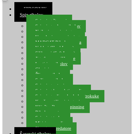
≡ IZBORNIK
Spin ribolov
Spinning štapovi
Spinning role za ribolov
Najloni za spinning
Upredenice za spinning
MADCAT Ribolov soma
Vobleri (Hard Lures)
Silikonci (Soft Lures)
Jig glave za silikonce
Leptiri za ribolov
Glavinjare
Žlice za ribolov
Sajlice za ribolov
Spinning setovi
Spinning kompleti varalica
Spinning udice, dvokuke, trokuke
Kopče, vrtilice i ringovi
Kliješta, škare za spinning
Ribolov pastrve
Spinning torbe
Mirisi za varalice
Plovci za predatore
Šaranski ribolov