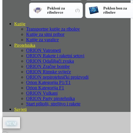
Pokloni za
Poklon bon za
(7)
ribolovce
ribolov
Kutije
Transportne kutije za ribolov
Kutije za sitni pribor
Kutije za varalice
Pirotehnika
ORION Vatrometi
ORION Rakete i raketni setovi
ORION Odašiljači zvuka
ORION Zračne bombe
ORION Rimske svijeće
ORION nepirotehnički proizvodi
Orion Kategorija P1/T1
Orion Kategorija F1
ORION Vulkani
ORION Party pirotehnika
Start pištolji, streljivo i rakete
Savjeti