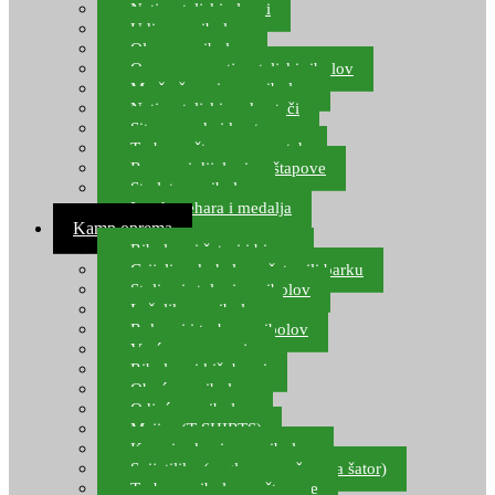
Natjecateljski plovci
Udice za ribolov
Olovo za ribolov
Oprema za natjecateljski ribolov
Mreže čuvarice za ribolov
Natjecateljski podmetači
Sito, posude i kante
Torbe za štapove – match
Rezervni dijelovi za štapove
Starlete za ribolov
Izrada pehara i medalja
Kamp oprema
Ribolovni šatori i bivvy
Grijalice, kuhala za šator ili barku
Stolice i stolovi za ribolov
Ležaljke za ribolov
Ruksaci i torbe za ribolov
Vreće za spavanje
Ribolovni kišobrani
Obuća za ribolov
Odjeća za ribolov
Majice (T-SHIRTS)
Kape i rukavice za ribolov
Svijetiljke (naglavne, ručne, za šator)
Torbe za ribolovne štapove