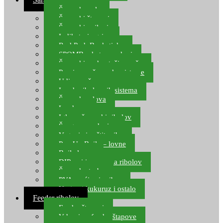
Šaranske role
Šaranski štapovi
Šaranski najloni
Indikatori ugriza
Rod Pod, Banksticks
SPOMB rakete, markeri
Šaranski podmetači, mreže
Pernice za šaranske sisteme
Udice za šarana, amura
Izrada ribolovnih sistema
Šaranska olova
Leadcore
Igle za šaranski ribolov
Špage, upredenice
Vaganje i zaštita ribe
Pop Up Boile – lovne
Boile lovne
DIP-ovi i arome za ribolov
Šaranske torbe
PVA vrećice i pribor
Umjetni kukuruz i ostalo
Feeder ribolov
Feeder štapovi
Vrhovi za feeder štapove