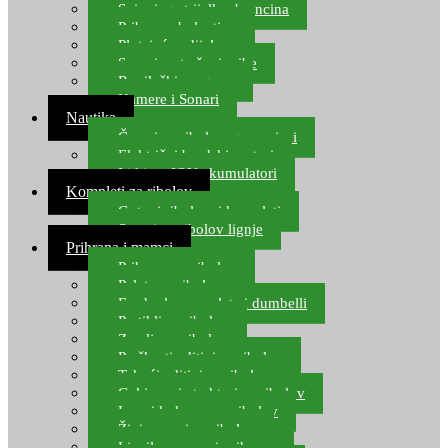
Spinning strijelke, brancina
Pribor za bolentino
Plutajuća odijela
Sonari za traženje ribe
Ronilački program
Kamere i Sonari
Nautika
Čamci za ribolov, gumenjaci
Električni brodski motori
Lithium ION akumulatori
Kompleti za ribolov
Gotovi ribolovni kompleti
Setovi za ribolov lignje
Prihrana i mamci
Prihrana za ribolov
Pelete za ribolov
Feeder lovne pelete i dumbelli
Partikli za ribolov
Zemlja za ribolov
Praškasti aditivi za ribolov
Tekući aditivi za ribolov
Gel i sprej atraktori za ribolov
Lovni kukuruz za ribolov
Živi mamci za ribolov
Ljepilo za crve i prihranu