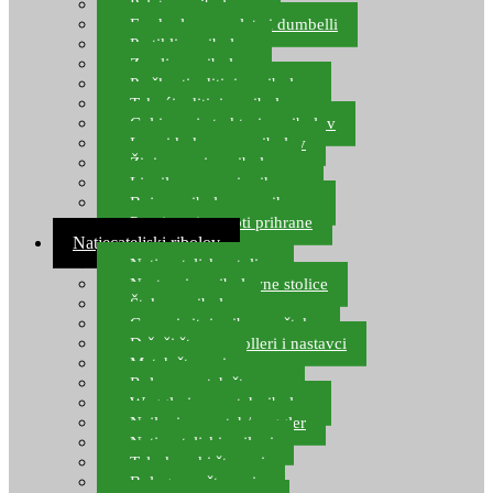
Pelete za ribolov
Feeder lovne pelete i dumbelli
Partikli za ribolov
Zemlja za ribolov
Praškasti aditivi za ribolov
Tekući aditivi za ribolov
Gel i sprej atraktori za ribolov
Lovni kukuruz za ribolov
Živi mamci za ribolov
Ljepilo za crve i prihranu
Boje za ribolovnu prihranu
Provjereni recepti prihrane
Natjecateljski ribolov
Natjecateljske stolice
Nastavci za ribolovne stolice
Šteke za ribolov
Gume i sitni pribor za šteku
Držači štapova rolleri i nastavci
Match štapovi
Role za match štapove
Waggleri za match ribolov
Najloni za match/waggler
Natjecateljski najloni
Teleskopski štapovi
Bolognese štapovi