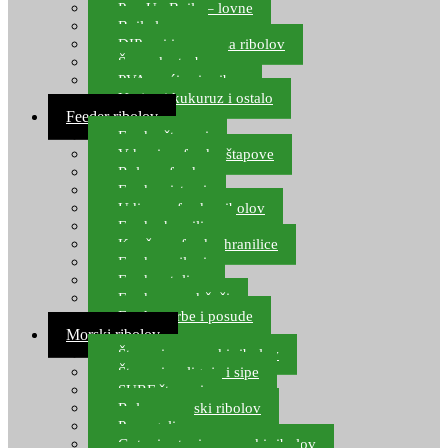
Pop Up Boile – lovne
Boile lovne
DIP-ovi i arome za ribolov
Šaranske torbe
PVA vrećice i pribor
Umjetni kukuruz i ostalo
Feeder ribolov
Feeder štapovi
Vrhovi za feeder štapove
Role za feeder
Feeder sistemi
Udice za feeder ribolov
Feeder hranilice
Kopče za feeder hranilice
Feeder najloni
Feeder stolice
Feeder arm držači
Feeder torbe i posude
Morski ribolov
Štapovi za morski ribolov
Štapovi za lignje i sipe
SURF štapovi
Role za morski ribolov
Parangali
Gotovi setovi za morski ribolov