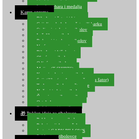
Starlete za ribolov
Izrada pehara i medalja
Kamp oprema
Ribolovni šatori i bivvy
Grijalice, kuhala za šator ili barku
Stolice i stolovi za ribolov
Ležaljke za ribolov
Ruksaci i torbe za ribolov
Vreće za spavanje
Ribolovni kišobrani
Obuća za ribolov
Odjeća za ribolov
Majice (T-SHIRTS)
Kape i rukavice za ribolov
Svijetiljke (naglavne, ručne, za šator)
Torbe za ribolovne štapove
Noževi i alat za ribolov
Čamci za prihranu ribe
Ostala kamp oprema
Dalekozori i optika
🎁 Poklon ideje za ribolovce
Poklon bon za ribolov
Polarizacijske naočale
Jastuci GABY PILLOWS
Pokloni za ribolovce