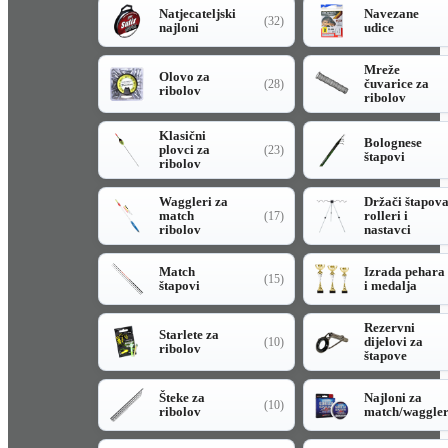
Natjecateljski
Navezane
(32)
najloni
udice
Mreže
Olovo za
čuvarice za
(28)
ribolov
ribolov
Klasični
Bolognese
plovci za
(23)
štapovi
ribolov
Waggleri za
Držači štapov
match
rolleri i
(17)
ribolov
nastavci
Match
Izrada pehara
(15)
štapovi
i medalja
Rezervni
Starlete za
dijelovi za
(10)
ribolov
štapove
Šteke za
Najloni za
(10)
ribolov
match/waggle