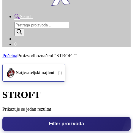
Search
Products
search
0
Početna
Proizvodi označeni “STROFT”
Natjecateljski najloni
(1)
STROFT
Prikazuje se jedan rezultat
Filter proizvoda