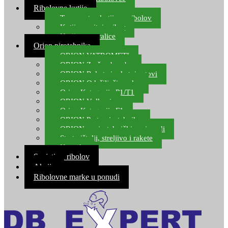
Ribolovne kutije
Transportne kutije za ribolov
Kutije za sitni pribor
Kutije za varalice
Orion pirotehnika
ORION VATROMETI
ORION Zračne bombe
ORION Rakete i raketni setovi
ORION Odašiljači zvuka
Orion Kategorija P1/T1
ORION Vulkani
Orion Kategorija F1
ORION Party pirotehnika
ORION nepirotehnički proizvodi
Start pištolji, streljivo i rakete
Kontakt
Savjeti za ribolov
Akcija
Ribolovne marke u ponudi