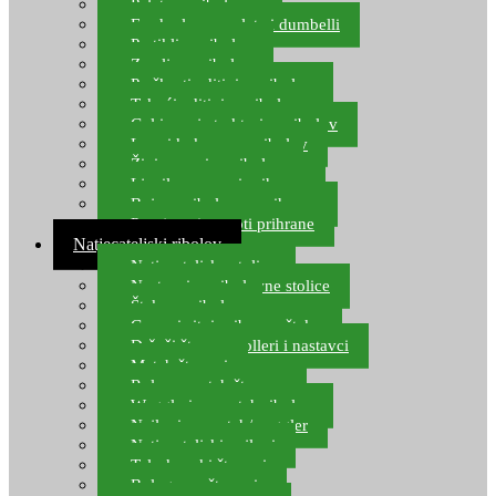
Pelete za ribolov
Feeder lovne pelete i dumbelli
Partikli za ribolov
Zemlja za ribolov
Praškasti aditivi za ribolov
Tekući aditivi za ribolov
Gel i sprej atraktori za ribolov
Lovni kukuruz za ribolov
Živi mamci za ribolov
Ljepilo za crve i prihranu
Boje za ribolovnu prihranu
Provjereni recepti prihrane
Natjecateljski ribolov
Natjecateljske stolice
Nastavci za ribolovne stolice
Šteke za ribolov
Gume i sitni pribor za šteku
Držači štapova rolleri i nastavci
Match štapovi
Role za match štapove
Waggleri za match ribolov
Najloni za match/waggler
Natjecateljski najloni
Teleskopski štapovi
Bolognese štapovi