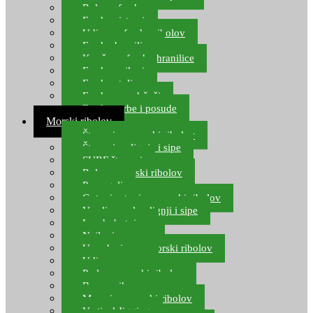
Role za feeder
Feeder sistemi
Udice za feeder ribolov
Feeder hranilice
Kopče za feeder hranilice
Feeder najloni
Feeder stolice
Feeder arm držači
Feeder torbe i posude
Morski ribolov
Štapovi za morski ribolov
Štapovi za lignje i sipe
SURF štapovi
Role za morski ribolov
Parangali
Gotovi setovi za morski ribolov
Varalice za lov lignji i sipe
Lov hobotnice
Najloni za more
Upredenice za morski ribolov
Udice za more
Perle za morski ribolov
Brum prihrana za more
Mamci za morski ribolov
Vertical Jigging