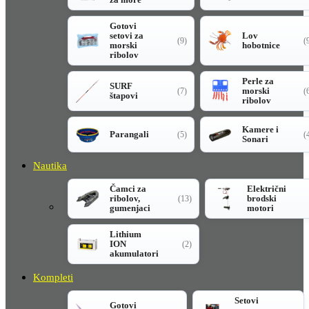
Gotovi
setovi za
Lov
(9)
(
morski
hobotnice
ribolov
Perle za
SURF
morski
(7)
(
štapovi
ribolov
Kamere i
Parangali
(5)
(
Sonari
Nautika
Čamci za
Električni
ribolov,
brodski
(13)
gumenjaci
motori
Lithium
ION
(2)
akumulatori
Kompleti
Setovi
Gotovi