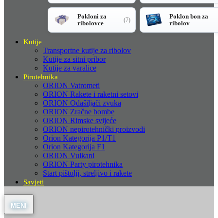
Pokloni za
Poklon bon za
(7)
ribolovce
ribolov
Kutije
Transportne kutije za ribolov
Kutije za sitni pribor
Kutije za varalice
Pirotehnika
ORION Vatrometi
ORION Rakete i raketni setovi
ORION Odašiljači zvuka
ORION Zračne bombe
ORION Rimske svijeće
ORION nepirotehnički proizvodi
Orion Kategorija P1/T1
Orion Kategorija F1
ORION Vulkani
ORION Party pirotehnika
Start pištolji, streljivo i rakete
Savjeti