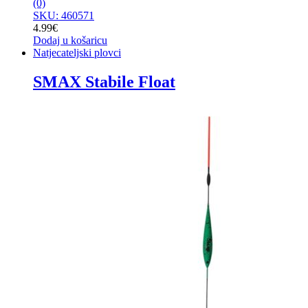
(0)
SKU: 460571
4.99
€
Dodaj u košaricu
Natjecateljski plovci
SMAX Stabile Float