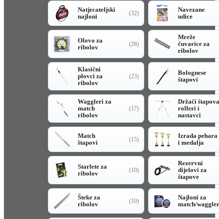
Natjecateljski
Navezane
(32)
najloni
udice
Mreže
Olovo za
čuvarice za
(28)
ribolov
ribolov
Klasični
Bolognese
plovci za
(23)
štapovi
ribolov
Waggleri za
Držači štapov
match
rolleri i
(17)
ribolov
nastavci
Match
Izrada pehara
(15)
štapovi
i medalja
Rezervni
Starlete za
dijelovi za
(10)
ribolov
štapove
Šteke za
Najloni za
(10)
ribolov
match/waggle