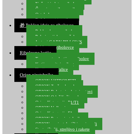
Noževi i alat za ribolov
Čamci za prihranu ribe
Ostala kamp oprema
Dalekozori i optika
🎁 Poklon ideje za ribolovce
Poklon bon za ribolov
Polarizacijske naočale
Jastuci GABY PILLOWS
Pokloni za ribolovce
Ribolovne kutije
Transportne kutije za ribolov
Kutije za sitni pribor
Kutije za varalice
Orion pirotehnika
ORION VATROMETI
ORION Zračne bombe
ORION Rakete i raketni setovi
ORION Odašiljači zvuka
Orion Kategorija P1/T1
ORION Vulkani
Orion Kategorija F1
ORION Party pirotehnika
ORION nepirotehnički proizvodi
Start pištolji, streljivo i rakete