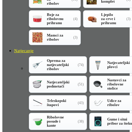
komplet
ribolov
Boje za
Ljepilo
ribolovnu
za crve i
(4)
(3)
prihranu
prihranu
Mamci za
(3)
ribolov
Natjecanje
Oprema za
Natjecateljski
natjecateljski
(74)
plovci
ribolov
Nastavci za
Natjecateljski
ribolovne
(51)
podmetači
stolice
Teleskopski
Udice za
(43)
štapovi
ribolov
Ribolovne
Gume i sitni
posude i
(38)
pribor za štek
kante