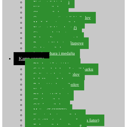
Natjecateljski plovci
Udice za ribolov
Olovo za ribolov
Oprema za natjecateljski ribolov
Mreže čuvarice za ribolov
Natjecateljski podmetači
Sito, posude i kante
Torbe za štapove – match
Rezervni dijelovi za štapove
Starlete za ribolov
Izrada pehara i medalja
Kamp oprema
Ribolovni šatori i bivvy
Grijalice, kuhala za šator ili barku
Stolice i stolovi za ribolov
Ležaljke za ribolov
Ruksaci i torbe za ribolov
Vreće za spavanje
Ribolovni kišobrani
Obuća za ribolov
Odjeća za ribolov
Majice (T-SHIRTS)
Kape i rukavice za ribolov
Svijetiljke (naglavne, ručne, za šator)
Torbe za ribolovne štapove