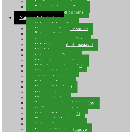
Ljepilo za crve i prihranu
Boje za ribolovnu prihranu
Provjereni recepti prihrane
Natjecateljski ribolov
Natjecateljske stolice
Nastavci za ribolovne stolice
Šteke za ribolov
Gume i sitni pribor za šteku
Držači štapova rolleri i nastavci
Match štapovi
Role za match štapove
Waggleri za match ribolov
Najloni za match/waggler
Natjecateljski najloni
Teleskopski štapovi
Bolognese štapovi
Natjecateljski plovci
Udice za ribolov
Olovo za ribolov
Oprema za natjecateljski ribolov
Mreže čuvarice za ribolov
Natjecateljski podmetači
Sito, posude i kante
Torbe za štapove – match
Rezervni dijelovi za štapove