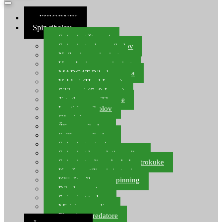
≡ IZBORNIK
Spin ribolov
Spinning štapovi
Spinning role za ribolov
Najloni za spinning
Upredenice za spinning
MADCAT Ribolov soma
Vobleri (Hard Lures)
Silikonci (Soft Lures)
Jig glave za silikonce
Leptiri za ribolov
Glavinjare
Žlice za ribolov
Sajlice za ribolov
Spinning setovi
Spinning kompleti varalica
Spinning udice, dvokuke, trokuke
Kopče, vrtilice i ringovi
Kliješta, škare za spinning
Ribolov pastrve
Spinning torbe
Mirisi za varalice
Plovci za predatore