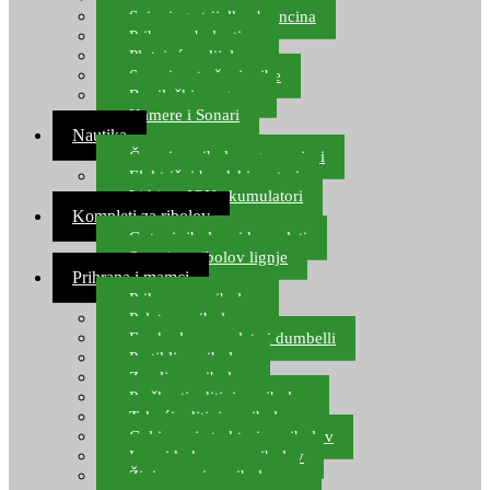
Spinning strijelke, brancina
Pribor za bolentino
Plutajuća odijela
Sonari za traženje ribe
Ronilački program
Kamere i Sonari
Nautika
Čamci za ribolov, gumenjaci
Električni brodski motori
Lithium ION akumulatori
Kompleti za ribolov
Gotovi ribolovni kompleti
Setovi za ribolov lignje
Prihrana i mamci
Prihrana za ribolov
Pelete za ribolov
Feeder lovne pelete i dumbelli
Partikli za ribolov
Zemlja za ribolov
Praškasti aditivi za ribolov
Tekući aditivi za ribolov
Gel i sprej atraktori za ribolov
Lovni kukuruz za ribolov
Živi mamci za ribolov