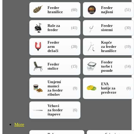
Feeder
Feeder
(60)
(51)
hranilice
najloni
Role za
Feeder
(41)
(30)
feeder
sistemi
Feeder
Kopče
arm
za feeder
(28)
(19)
držači
hranilice
Feeder
Feeder
torbe i
(15)
(14)
stolice
posude
Umjetni
EVA
mamci
kutije za
(9)
(6)
za feeder
predveze
ribolov
Vrhovi
za feeder
(6)
štapove
More