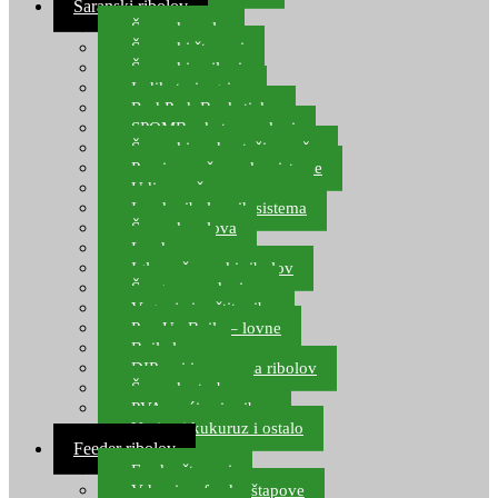
Šaranski ribolov
Šaranske role
Šaranski štapovi
Šaranski najloni
Indikatori ugriza
Rod Pod, Banksticks
SPOMB rakete, markeri
Šaranski podmetači, mreže
Pernice za šaranske sisteme
Udice za šarana, amura
Izrada ribolovnih sistema
Šaranska olova
Leadcore
Igle za šaranski ribolov
Špage, upredenice
Vaganje i zaštita ribe
Pop Up Boile – lovne
Boile lovne
DIP-ovi i arome za ribolov
Šaranske torbe
PVA vrećice i pribor
Umjetni kukuruz i ostalo
Feeder ribolov
Feeder štapovi
Vrhovi za feeder štapove