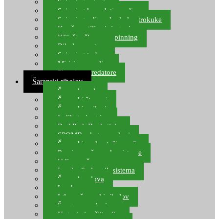
Spinning setovi
Spinning kompleti varalica
Spinning udice, dvokuke, trokuke
Kopče, vrtilice i ringovi
Kliješta, škare za spinning
Ribolov pastrve
Spinning torbe
Mirisi za varalice
Plovci za predatore
Šaranski ribolov
Šaranske role
Šaranski štapovi
Šaranski najloni
Indikatori ugriza
Rod Pod, Banksticks
SPOMB rakete, markeri
Šaranski podmetači, mreže
Pernice za šaranske sisteme
Udice za šarana, amura
Izrada ribolovnih sistema
Šaranska olova
Leadcore
Igle za šaranski ribolov
Špage, upredenice
Vaganje i zaštita ribe