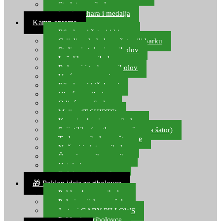
Starlete za ribolov
Izrada pehara i medalja
Kamp oprema
Ribolovni šatori i bivvy
Grijalice, kuhala za šator ili barku
Stolice i stolovi za ribolov
Ležaljke za ribolov
Ruksaci i torbe za ribolov
Vreće za spavanje
Ribolovni kišobrani
Obuća za ribolov
Odjeća za ribolov
Majice (T-SHIRTS)
Kape i rukavice za ribolov
Svijetiljke (naglavne, ručne, za šator)
Torbe za ribolovne štapove
Noževi i alat za ribolov
Čamci za prihranu ribe
Ostala kamp oprema
Dalekozori i optika
🎁 Poklon ideje za ribolovce
Poklon bon za ribolov
Polarizacijske naočale
Jastuci GABY PILLOWS
Pokloni za ribolovce