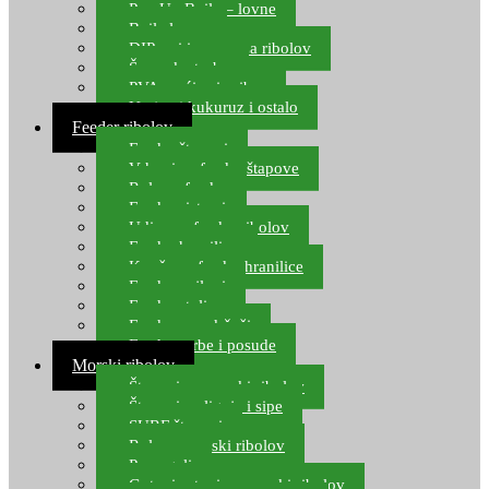
Pop Up Boile – lovne
Boile lovne
DIP-ovi i arome za ribolov
Šaranske torbe
PVA vrećice i pribor
Umjetni kukuruz i ostalo
Feeder ribolov
Feeder štapovi
Vrhovi za feeder štapove
Role za feeder
Feeder sistemi
Udice za feeder ribolov
Feeder hranilice
Kopče za feeder hranilice
Feeder najloni
Feeder stolice
Feeder arm držači
Feeder torbe i posude
Morski ribolov
Štapovi za morski ribolov
Štapovi za lignje i sipe
SURF štapovi
Role za morski ribolov
Parangali
Gotovi setovi za morski ribolov