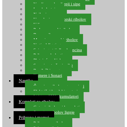
Varalice za lov lignji i sipe
Lov hobotnice
Najloni za more
Upredenice za morski ribolov
Udice za more
Perle za morski ribolov
Brum prihrana za more
Mamci za morski ribolov
Vertical Jigging
Spinning strijelke, brancina
Pribor za bolentino
Plutajuća odijela
Sonari za traženje ribe
Ronilački program
Kamere i Sonari
Nautika
Čamci za ribolov, gumenjaci
Električni brodski motori
Lithium ION akumulatori
Kompleti za ribolov
Gotovi ribolovni kompleti
Setovi za ribolov lignje
Prihrana i mamci
Prihrana za ribolov