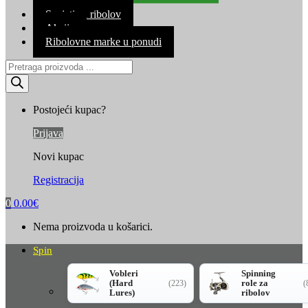
Kontakt
Savjeti za ribolov
Akcija
Ribolovne marke u ponudi
Products
search
Postojeći kupac?
Prijava
Novi kupac
Registracija
0
0.00
€
Nema proizvoda u košarici.
Spin
Vobleri
Spinning
(Hard
role za
(223)
(
Lures)
ribolov