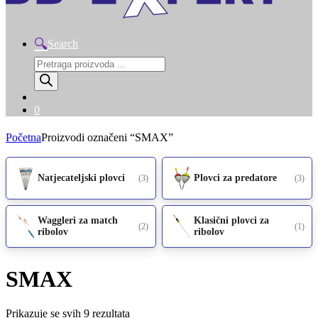
Search
Products
search
0
Početna
Proizvodi označeni “SMAX”
Natjecateljski plovci
Plovci za predatore
(3)
(3)
Waggleri za match
Klasični plovci za
(2)
(1)
ribolov
ribolov
SMAX
Prikazuje se svih 9 rezultata