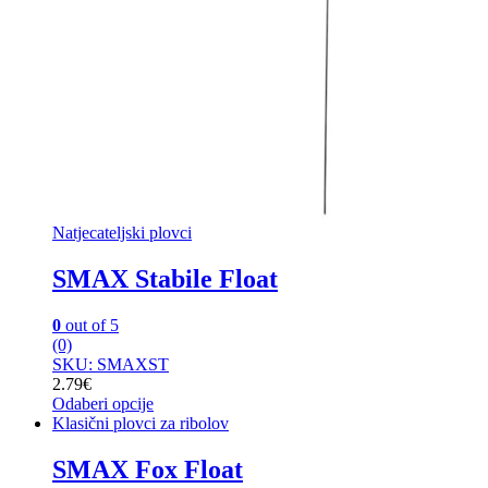
Natjecateljski plovci
SMAX Stabile Float
0
out of 5
(0)
SKU: SMAXST
2.79
€
Odaberi opcije
Ovaj
Klasični plovci za ribolov
proizvod
ima
SMAX Fox Float
više