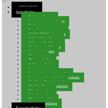
≡ IZBORNIK
Spin ribolov
Spinning štapovi
Spinning role za ribolov
Najloni za spinning
Upredenice za spinning
MADCAT Ribolov soma
Vobleri (Hard Lures)
Silikonci (Soft Lures)
Jig glave za silikonce
Leptiri za ribolov
Glavinjare
Žlice za ribolov
Sajlice za ribolov
Spinning setovi
Spinning kompleti varalica
Spinning udice, dvokuke, trokuke
Kopče, vrtilice i ringovi
Kliješta, škare za spinning
Ribolov pastrve
Spinning torbe
Mirisi za varalice
Plovci za predatore
Šaranski ribolov