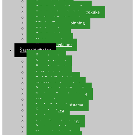
Spinning setovi
Spinning kompleti varalica
Spinning udice, dvokuke, trokuke
Kopče, vrtilice i ringovi
Kliješta, škare za spinning
Ribolov pastrve
Spinning torbe
Mirisi za varalice
Plovci za predatore
Šaranski ribolov
Šaranske role
Šaranski štapovi
Šaranski najloni
Indikatori ugriza
Rod Pod, Banksticks
SPOMB rakete, markeri
Šaranski podmetači, mreže
Pernice za šaranske sisteme
Udice za šarana, amura
Izrada ribolovnih sistema
Šaranska olova
Leadcore
Igle za šaranski ribolov
Špage, upredenice
Vaganje i zaštita ribe