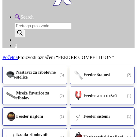
Search
Products
search
0
Početna
Proizvodi označeni “FEEDER COMPETITION”
Nastavci za ribolovne
Feeder štapovi
(3)
(2)
stolice
Mreže čuvarice za
Feeder arm držači
(2)
(1)
ribolov
Feeder najloni
Feeder sistemi
(1)
(1)
Izrada ribolovnih