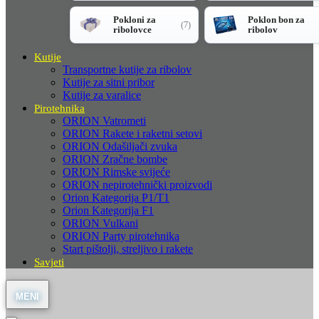
Pokloni za
Poklon bon za
(7)
ribolovce
ribolov
Kutije
Transportne kutije za ribolov
Kutije za sitni pribor
Kutije za varalice
Pirotehnika
ORION Vatrometi
ORION Rakete i raketni setovi
ORION Odašiljači zvuka
ORION Zračne bombe
ORION Rimske svijeće
ORION nepirotehnički proizvodi
Orion Kategorija P1/T1
Orion Kategorija F1
ORION Vulkani
ORION Party pirotehnika
Start pištolji, streljivo i rakete
Savjeti