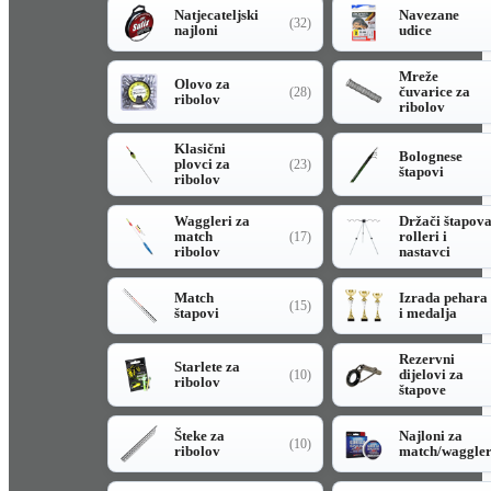
Natjecateljski
Navezane
(32)
najloni
udice
Mreže
Olovo za
čuvarice za
(28)
ribolov
ribolov
Klasični
Bolognese
plovci za
(23)
štapovi
ribolov
Waggleri za
Držači štapov
match
rolleri i
(17)
ribolov
nastavci
Match
Izrada pehara
(15)
štapovi
i medalja
Rezervni
Starlete za
dijelovi za
(10)
ribolov
štapove
Šteke za
Najloni za
(10)
ribolov
match/waggle