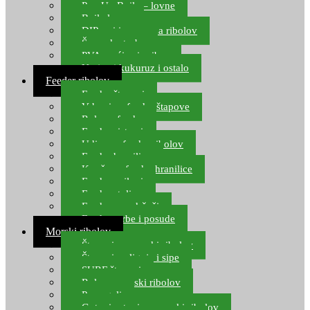
Pop Up Boile – lovne
Boile lovne
DIP-ovi i arome za ribolov
Šaranske torbe
PVA vrećice i pribor
Umjetni kukuruz i ostalo
Feeder ribolov
Feeder štapovi
Vrhovi za feeder štapove
Role za feeder
Feeder sistemi
Udice za feeder ribolov
Feeder hranilice
Kopče za feeder hranilice
Feeder najloni
Feeder stolice
Feeder arm držači
Feeder torbe i posude
Morski ribolov
Štapovi za morski ribolov
Štapovi za lignje i sipe
SURF štapovi
Role za morski ribolov
Parangali
Gotovi setovi za morski ribolov