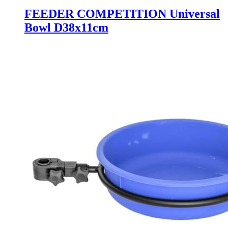
FEEDER COMPETITION Universal
Bowl D38x11cm