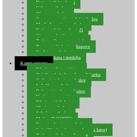
Natjecateljski plovci
Udice za ribolov
Olovo za ribolov
Oprema za natjecateljski ribolov
Mreže čuvarice za ribolov
Natjecateljski podmetači
Sito, posude i kante
Torbe za štapove – match
Rezervni dijelovi za štapove
Starlete za ribolov
Izrada pehara i medalja
Kamp oprema
Ribolovni šatori i bivvy
Grijalice, kuhala za šator ili barku
Stolice i stolovi za ribolov
Ležaljke za ribolov
Ruksaci i torbe za ribolov
Vreće za spavanje
Ribolovni kišobrani
Obuća za ribolov
Odjeća za ribolov
Majice (T-SHIRTS)
Kape i rukavice za ribolov
Svijetiljke (naglavne, ručne, za šator)
Torbe za ribolovne štapove