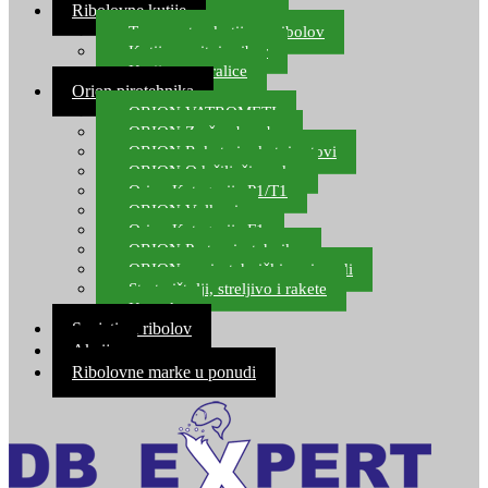
Ribolovne kutije
Transportne kutije za ribolov
Kutije za sitni pribor
Kutije za varalice
Orion pirotehnika
ORION VATROMETI
ORION Zračne bombe
ORION Rakete i raketni setovi
ORION Odašiljači zvuka
Orion Kategorija P1/T1
ORION Vulkani
Orion Kategorija F1
ORION Party pirotehnika
ORION nepirotehnički proizvodi
Start pištolji, streljivo i rakete
Kontakt
Savjeti za ribolov
Akcija
Ribolovne marke u ponudi