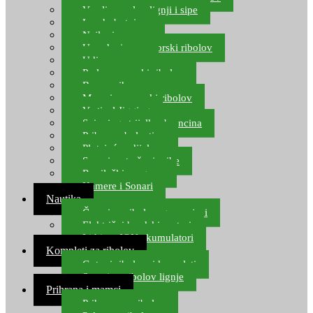
Varalice za lov lignji i sipe
Lov hobotnice
Najloni za more
Upredenice za morski ribolov
Udice za more
Perle za morski ribolov
Brum prihrana za more
Mamci za morski ribolov
Vertical Jigging
Spinning strijelke, brancina
Pribor za bolentino
Plutajuća odijela
Sonari za traženje ribe
Ronilački program
Kamere i Sonari
Nautika
Čamci za ribolov, gumenjaci
Električni brodski motori
Lithium ION akumulatori
Kompleti za ribolov
Gotovi ribolovni kompleti
Setovi za ribolov lignje
Prihrana i mamci
Prihrana za ribolov