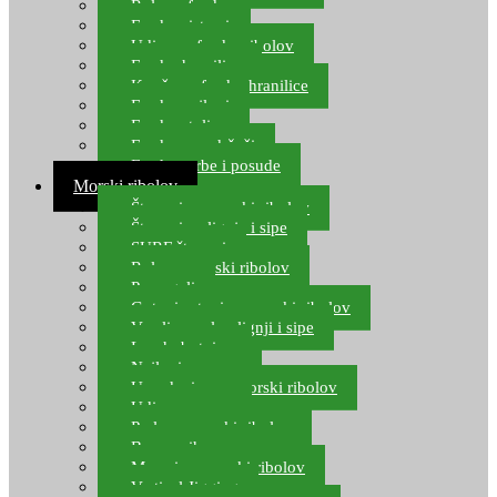
Role za feeder
Feeder sistemi
Udice za feeder ribolov
Feeder hranilice
Kopče za feeder hranilice
Feeder najloni
Feeder stolice
Feeder arm držači
Feeder torbe i posude
Morski ribolov
Štapovi za morski ribolov
Štapovi za lignje i sipe
SURF štapovi
Role za morski ribolov
Parangali
Gotovi setovi za morski ribolov
Varalice za lov lignji i sipe
Lov hobotnice
Najloni za more
Upredenice za morski ribolov
Udice za more
Perle za morski ribolov
Brum prihrana za more
Mamci za morski ribolov
Vertical Jigging