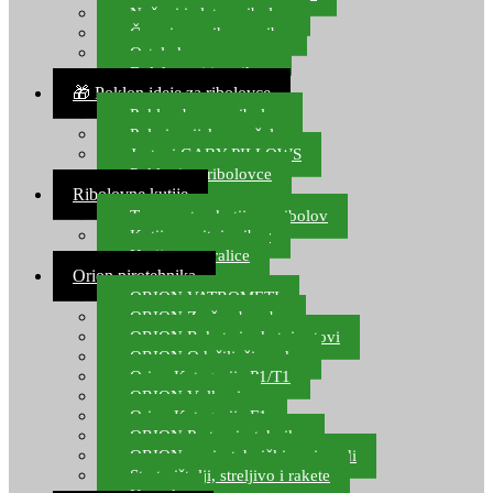
Noževi i alat za ribolov
Čamci za prihranu ribe
Ostala kamp oprema
Dalekozori i optika
🎁 Poklon ideje za ribolovce
Poklon bon za ribolov
Polarizacijske naočale
Jastuci GABY PILLOWS
Pokloni za ribolovce
Ribolovne kutije
Transportne kutije za ribolov
Kutije za sitni pribor
Kutije za varalice
Orion pirotehnika
ORION VATROMETI
ORION Zračne bombe
ORION Rakete i raketni setovi
ORION Odašiljači zvuka
Orion Kategorija P1/T1
ORION Vulkani
Orion Kategorija F1
ORION Party pirotehnika
ORION nepirotehnički proizvodi
Start pištolji, streljivo i rakete