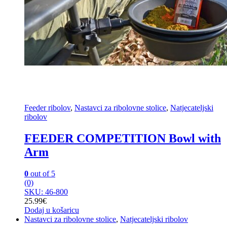
Feeder ribolov
,
Nastavci za ribolovne stolice
,
Natjecateljski
ribolov
FEEDER COMPETITION Bowl with
Arm
0
out of 5
(0)
SKU: 46-800
25.99
€
Dodaj u košaricu
Nastavci za ribolovne stolice
,
Natjecateljski ribolov