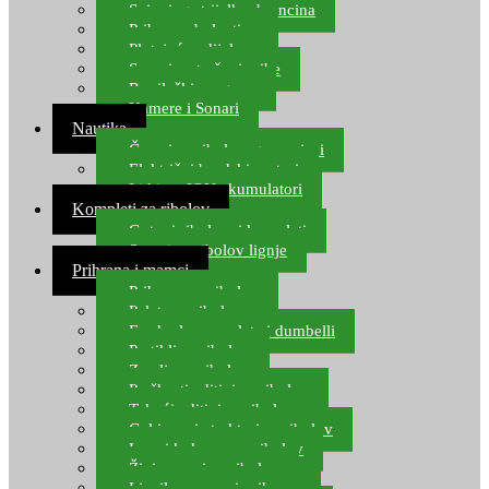
Spinning strijelke, brancina
Pribor za bolentino
Plutajuća odijela
Sonari za traženje ribe
Ronilački program
Kamere i Sonari
Nautika
Čamci za ribolov, gumenjaci
Električni brodski motori
Lithium ION akumulatori
Kompleti za ribolov
Gotovi ribolovni kompleti
Setovi za ribolov lignje
Prihrana i mamci
Prihrana za ribolov
Pelete za ribolov
Feeder lovne pelete i dumbelli
Partikli za ribolov
Zemlja za ribolov
Praškasti aditivi za ribolov
Tekući aditivi za ribolov
Gel i sprej atraktori za ribolov
Lovni kukuruz za ribolov
Živi mamci za ribolov
Ljepilo za crve i prihranu