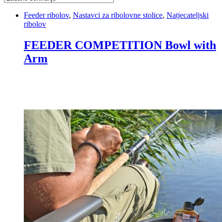
Feeder ribolov
,
Nastavci za ribolovne stolice
,
Natjecateljski
ribolov
FEEDER COMPETITION Bowl with
Arm