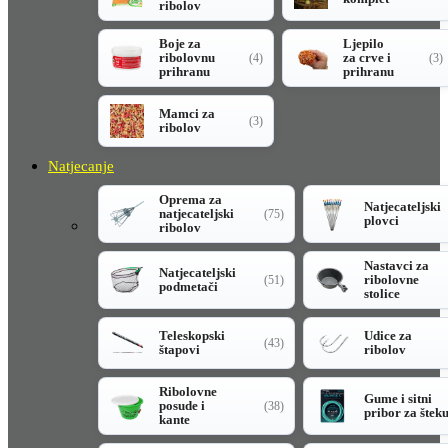
ribolov
Boje za
Ljepilo
ribolovnu
za crve i
(4)
(3)
prihranu
prihranu
Mamci za
(3)
ribolov
Natjecanje
Oprema za
Natjecateljski
natjecateljski
(75)
plovci
ribolov
Nastavci za
Natjecateljski
ribolovne
(51)
podmetači
stolice
Teleskopski
Udice za
(43)
štapovi
ribolov
Ribolovne
Gume i sitni
posude i
(38)
pribor za štek
kante