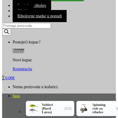
Kontakt
Savjeti za ribolov
Akcija
Ribolovne marke u ponudi
Products
search
Postojeći kupac?
Prijava
Novi kupac
Registracija
0
0.00
€
Nema proizvoda u košarici.
Spin
Vobleri
Spinning
(Hard
role za
(223)
(
Lures)
ribolov