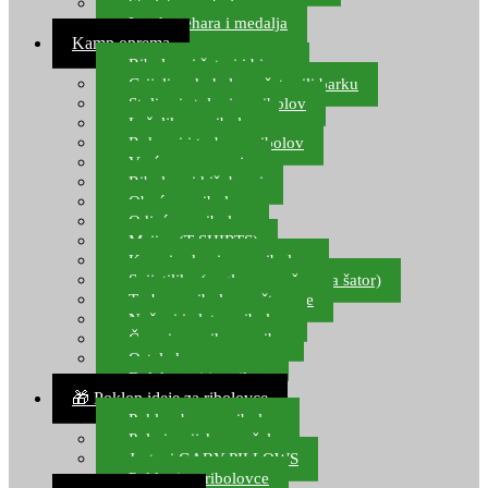
Starlete za ribolov
Izrada pehara i medalja
Kamp oprema
Ribolovni šatori i bivvy
Grijalice, kuhala za šator ili barku
Stolice i stolovi za ribolov
Ležaljke za ribolov
Ruksaci i torbe za ribolov
Vreće za spavanje
Ribolovni kišobrani
Obuća za ribolov
Odjeća za ribolov
Majice (T-SHIRTS)
Kape i rukavice za ribolov
Svijetiljke (naglavne, ručne, za šator)
Torbe za ribolovne štapove
Noževi i alat za ribolov
Čamci za prihranu ribe
Ostala kamp oprema
Dalekozori i optika
🎁 Poklon ideje za ribolovce
Poklon bon za ribolov
Polarizacijske naočale
Jastuci GABY PILLOWS
Pokloni za ribolovce