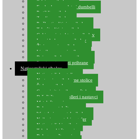
Pelete za ribolov
Feeder lovne pelete i dumbelli
Partikli za ribolov
Zemlja za ribolov
Praškasti aditivi za ribolov
Tekući aditivi za ribolov
Gel i sprej atraktori za ribolov
Lovni kukuruz za ribolov
Živi mamci za ribolov
Ljepilo za crve i prihranu
Boje za ribolovnu prihranu
Provjereni recepti prihrane
Natjecateljski ribolov
Natjecateljske stolice
Nastavci za ribolovne stolice
Šteke za ribolov
Gume i sitni pribor za šteku
Držači štapova rolleri i nastavci
Match štapovi
Role za match štapove
Waggleri za match ribolov
Najloni za match/waggler
Natjecateljski najloni
Teleskopski štapovi
Bolognese štapovi