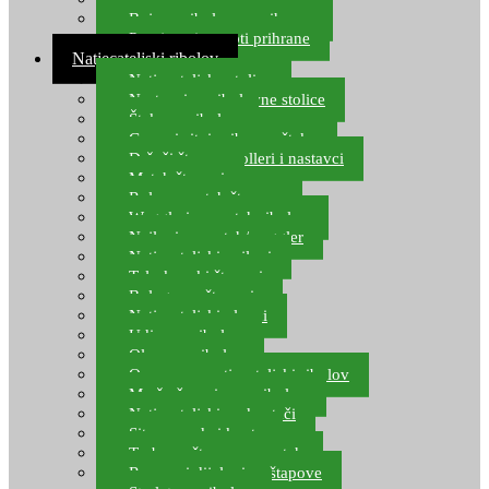
Boje za ribolovnu prihranu
Provjereni recepti prihrane
Natjecateljski ribolov
Natjecateljske stolice
Nastavci za ribolovne stolice
Šteke za ribolov
Gume i sitni pribor za šteku
Držači štapova rolleri i nastavci
Match štapovi
Role za match štapove
Waggleri za match ribolov
Najloni za match/waggler
Natjecateljski najloni
Teleskopski štapovi
Bolognese štapovi
Natjecateljski plovci
Udice za ribolov
Olovo za ribolov
Oprema za natjecateljski ribolov
Mreže čuvarice za ribolov
Natjecateljski podmetači
Sito, posude i kante
Torbe za štapove – match
Rezervni dijelovi za štapove