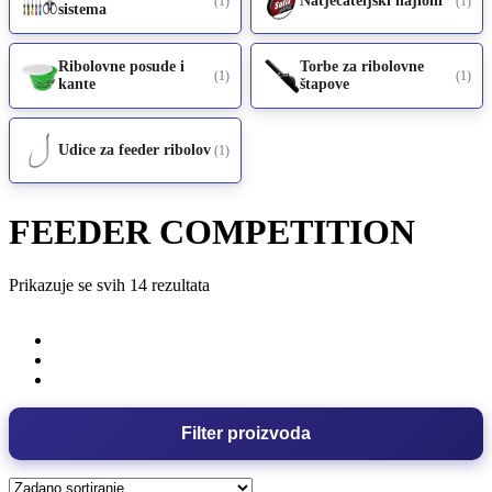
Natjecateljski najloni
(1)
(1)
sistema
Ribolovne posude i
Torbe za ribolovne
(1)
(1)
kante
štapove
Udice za feeder ribolov
(1)
FEEDER COMPETITION
Prikazuje se svih 14 rezultata
Filter proizvoda