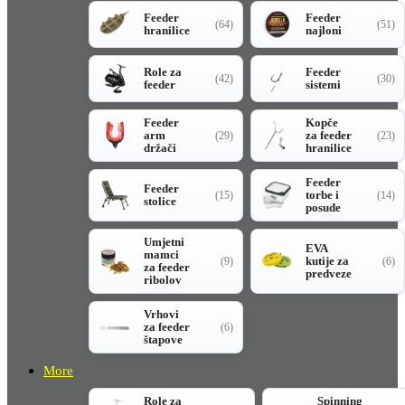
Feeder
Feeder
(64)
(51)
hranilice
najloni
Role za
Feeder
(42)
(30)
feeder
sistemi
Feeder
Kopče
arm
za feeder
(29)
(23)
držači
hranilice
Feeder
Feeder
torbe i
(15)
(14)
stolice
posude
Umjetni
EVA
mamci
kutije za
(9)
(6)
za feeder
predveze
ribolov
Vrhovi
za feeder
(6)
štapove
More
Role za
Spinning