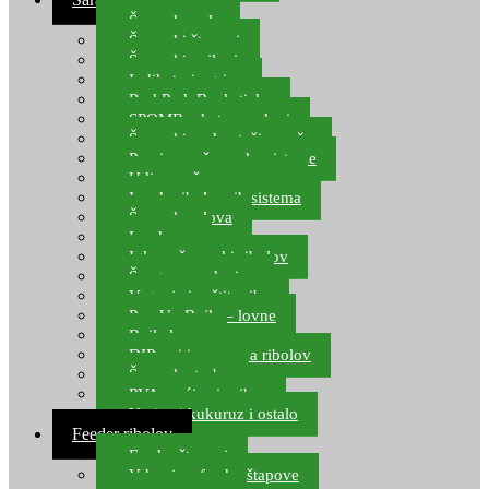
Šaranske role
Šaranski štapovi
Šaranski najloni
Indikatori ugriza
Rod Pod, Banksticks
SPOMB rakete, markeri
Šaranski podmetači, mreže
Pernice za šaranske sisteme
Udice za šarana, amura
Izrada ribolovnih sistema
Šaranska olova
Leadcore
Igle za šaranski ribolov
Špage, upredenice
Vaganje i zaštita ribe
Pop Up Boile – lovne
Boile lovne
DIP-ovi i arome za ribolov
Šaranske torbe
PVA vrećice i pribor
Umjetni kukuruz i ostalo
Feeder ribolov
Feeder štapovi
Vrhovi za feeder štapove