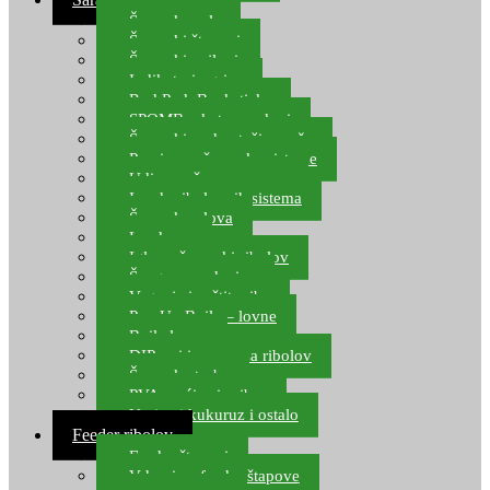
Šaranske role
Šaranski štapovi
Šaranski najloni
Indikatori ugriza
Rod Pod, Banksticks
SPOMB rakete, markeri
Šaranski podmetači, mreže
Pernice za šaranske sisteme
Udice za šarana, amura
Izrada ribolovnih sistema
Šaranska olova
Leadcore
Igle za šaranski ribolov
Špage, upredenice
Vaganje i zaštita ribe
Pop Up Boile – lovne
Boile lovne
DIP-ovi i arome za ribolov
Šaranske torbe
PVA vrećice i pribor
Umjetni kukuruz i ostalo
Feeder ribolov
Feeder štapovi
Vrhovi za feeder štapove