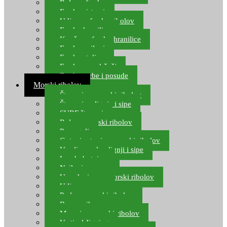
Role za feeder
Feeder sistemi
Udice za feeder ribolov
Feeder hranilice
Kopče za feeder hranilice
Feeder najloni
Feeder stolice
Feeder arm držači
Feeder torbe i posude
Morski ribolov
Štapovi za morski ribolov
Štapovi za lignje i sipe
SURF štapovi
Role za morski ribolov
Parangali
Gotovi setovi za morski ribolov
Varalice za lov lignji i sipe
Lov hobotnice
Najloni za more
Upredenice za morski ribolov
Udice za more
Perle za morski ribolov
Brum prihrana za more
Mamci za morski ribolov
Vertical Jigging