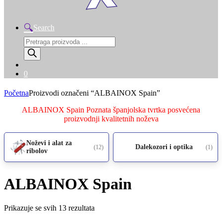
Search
Products
search
0
Početna
Proizvodi označeni “ALBAINOX Spain”
ALBAINOX Spain Poznata španjolska tvrtka posvećena
proizvodnji kvalitetnih noževa
Noževi i alat za
Dalekozori i optika
(12)
(1)
ribolov
ALBAINOX Spain
Prikazuje se svih 13 rezultata