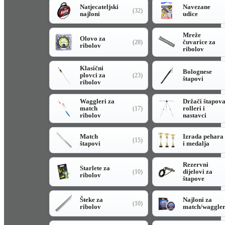
Natjecateljski
Navezane
(32)
najloni
udice
Mreže
Olovo za
čuvarice za
(28)
ribolov
ribolov
Klasični
Bolognese
plovci za
(23)
štapovi
ribolov
Waggleri za
Držači štapov
match
rolleri i
(17)
ribolov
nastavci
Match
Izrada pehara
(15)
štapovi
i medalja
Rezervni
Starlete za
dijelovi za
(10)
ribolov
štapove
Šteke za
Najloni za
(10)
ribolov
match/waggle