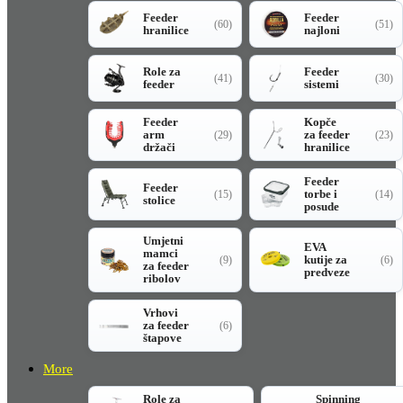
Feeder
Feeder
(60)
(51)
hranilice
najloni
Role za
Feeder
(41)
(30)
feeder
sistemi
Feeder
Kopče
arm
za feeder
(29)
(23)
držači
hranilice
Feeder
Feeder
torbe i
(15)
(14)
stolice
posude
Umjetni
EVA
mamci
kutije za
(9)
(6)
za feeder
predveze
ribolov
Vrhovi
za feeder
(6)
štapove
More
Role za
Spinning