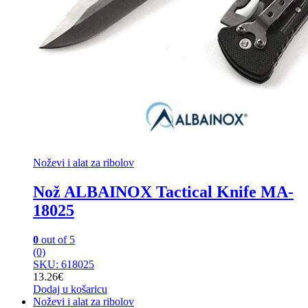
Noževi i alat za ribolov
Nož ALBAINOX Tactical Knife MA-
18025
0
out of 5
(0)
SKU: 618025
13.26
€
Dodaj u košaricu
Noževi i alat za ribolov