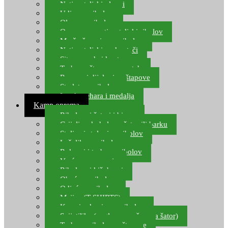
Natjecateljski plovci
Udice za ribolov
Olovo za ribolov
Oprema za natjecateljski ribolov
Mreže čuvarice za ribolov
Natjecateljski podmetači
Sito, posude i kante
Torbe za štapove – match
Rezervni dijelovi za štapove
Starlete za ribolov
Izrada pehara i medalja
Kamp oprema
Ribolovni šatori i bivvy
Grijalice, kuhala za šator ili barku
Stolice i stolovi za ribolov
Ležaljke za ribolov
Ruksaci i torbe za ribolov
Vreće za spavanje
Ribolovni kišobrani
Obuća za ribolov
Odjeća za ribolov
Majice (T-SHIRTS)
Kape i rukavice za ribolov
Svijetiljke (naglavne, ručne, za šator)
Torbe za ribolovne štapove