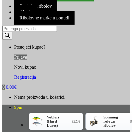
Kontakt
Savjeti za ribolov
Akcija
Ribolovne marke u ponudi
Products
search
Postojeći kupac?
Prijava
Novi kupac
Registracija
0
0.00
€
Nema proizvoda u košarici.
Spin
Vobleri
Spinning
(Hard
role za
(223)
(
Lures)
ribolov