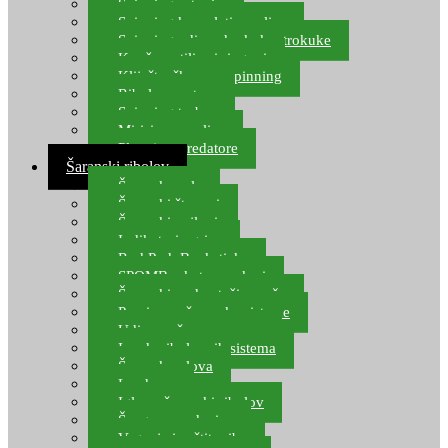
Spinning setovi
Spinning kompleti varalica
Spinning udice, dvokuke, trokuke
Kopče, vrtilice i ringovi
Kliješta, škare za spinning
Ribolov pastrve
Spinning torbe
Mirisi za varalice
Plovci za predatore
Šaranski ribolov
Šaranske role
Šaranski štapovi
Šaranski najloni
Indikatori ugriza
Rod Pod, Banksticks
SPOMB rakete, markeri
Šaranski podmetači, mreže
Pernice za šaranske sisteme
Udice za šarana, amura
Izrada ribolovnih sistema
Šaranska olova
Leadcore
Igle za šaranski ribolov
Špage, upredenice
Vaganje i zaštita ribe