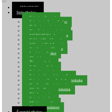
≡ IZBORNIK
Spin ribolov
Spinning štapovi
Spinning role za ribolov
Najloni za spinning
Upredenice za spinning
MADCAT Ribolov soma
Vobleri (Hard Lures)
Silikonci (Soft Lures)
Jig glave za silikonce
Leptiri za ribolov
Glavinjare
Žlice za ribolov
Sajlice za ribolov
Spinning setovi
Spinning kompleti varalica
Spinning udice, dvokuke, trokuke
Kopče, vrtilice i ringovi
Kliješta, škare za spinning
Ribolov pastrve
Spinning torbe
Mirisi za varalice
Plovci za predatore
Šaranski ribolov