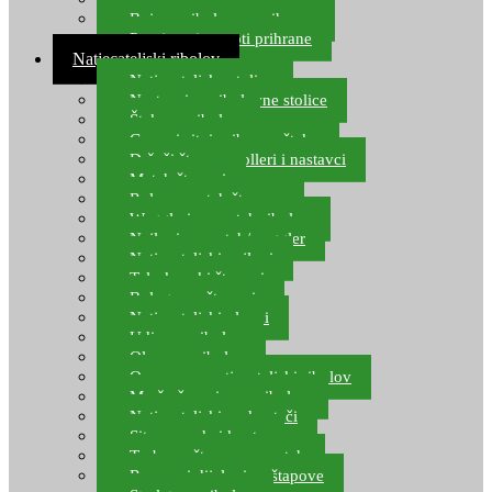
Boje za ribolovnu prihranu
Provjereni recepti prihrane
Natjecateljski ribolov
Natjecateljske stolice
Nastavci za ribolovne stolice
Šteke za ribolov
Gume i sitni pribor za šteku
Držači štapova rolleri i nastavci
Match štapovi
Role za match štapove
Waggleri za match ribolov
Najloni za match/waggler
Natjecateljski najloni
Teleskopski štapovi
Bolognese štapovi
Natjecateljski plovci
Udice za ribolov
Olovo za ribolov
Oprema za natjecateljski ribolov
Mreže čuvarice za ribolov
Natjecateljski podmetači
Sito, posude i kante
Torbe za štapove – match
Rezervni dijelovi za štapove