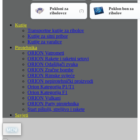
Pokloni za
Poklon bon za
(7)
ribolovce
ribolov
Kutije
Transportne kutije za ribolov
Kutije za sitni pribor
Kutije za varalice
Pirotehnika
ORION Vatrometi
ORION Rakete i raketni setovi
ORION Odašiljači zvuka
ORION Zračne bombe
ORION Rimske svijeće
ORION nepirotehnički proizvodi
Orion Kategorija P1/T1
Orion Kategorija F1
ORION Vulkani
ORION Party pirotehnika
Start pištolji, streljivo i rakete
Savjeti