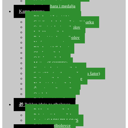
Starlete za ribolov
Izrada pehara i medalja
Kamp oprema
Ribolovni šatori i bivvy
Grijalice, kuhala za šator ili barku
Stolice i stolovi za ribolov
Ležaljke za ribolov
Ruksaci i torbe za ribolov
Vreće za spavanje
Ribolovni kišobrani
Obuća za ribolov
Odjeća za ribolov
Majice (T-SHIRTS)
Kape i rukavice za ribolov
Svijetiljke (naglavne, ručne, za šator)
Torbe za ribolovne štapove
Noževi i alat za ribolov
Čamci za prihranu ribe
Ostala kamp oprema
Dalekozori i optika
🎁 Poklon ideje za ribolovce
Poklon bon za ribolov
Polarizacijske naočale
Jastuci GABY PILLOWS
Pokloni za ribolovce