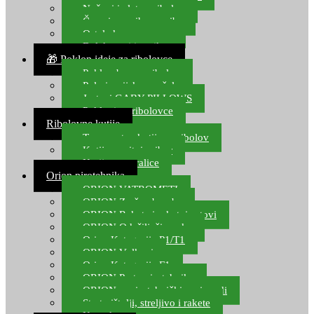
Noževi i alat za ribolov
Čamci za prihranu ribe
Ostala kamp oprema
Dalekozori i optika
🎁 Poklon ideje za ribolovce
Poklon bon za ribolov
Polarizacijske naočale
Jastuci GABY PILLOWS
Pokloni za ribolovce
Ribolovne kutije
Transportne kutije za ribolov
Kutije za sitni pribor
Kutije za varalice
Orion pirotehnika
ORION VATROMETI
ORION Zračne bombe
ORION Rakete i raketni setovi
ORION Odašiljači zvuka
Orion Kategorija P1/T1
ORION Vulkani
Orion Kategorija F1
ORION Party pirotehnika
ORION nepirotehnički proizvodi
Start pištolji, streljivo i rakete