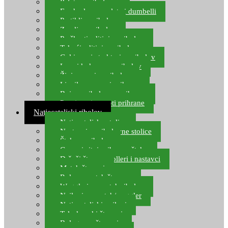
Pelete za ribolov
Feeder lovne pelete i dumbelli
Partikli za ribolov
Zemlja za ribolov
Praškasti aditivi za ribolov
Tekući aditivi za ribolov
Gel i sprej atraktori za ribolov
Lovni kukuruz za ribolov
Živi mamci za ribolov
Ljepilo za crve i prihranu
Boje za ribolovnu prihranu
Provjereni recepti prihrane
Natjecateljski ribolov
Natjecateljske stolice
Nastavci za ribolovne stolice
Šteke za ribolov
Gume i sitni pribor za šteku
Držači štapova rolleri i nastavci
Match štapovi
Role za match štapove
Waggleri za match ribolov
Najloni za match/waggler
Natjecateljski najloni
Teleskopski štapovi
Bolognese štapovi