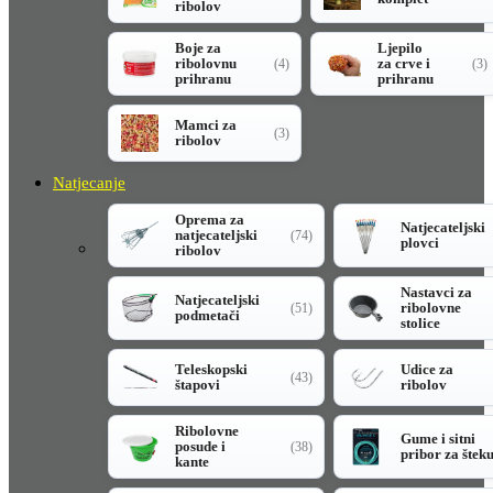
ribolov
Boje za
Ljepilo
ribolovnu
za crve i
(4)
(3)
prihranu
prihranu
Mamci za
(3)
ribolov
Natjecanje
Oprema za
Natjecateljski
natjecateljski
(74)
plovci
ribolov
Nastavci za
Natjecateljski
ribolovne
(51)
podmetači
stolice
Teleskopski
Udice za
(43)
štapovi
ribolov
Ribolovne
Gume i sitni
posude i
(38)
pribor za štek
kante