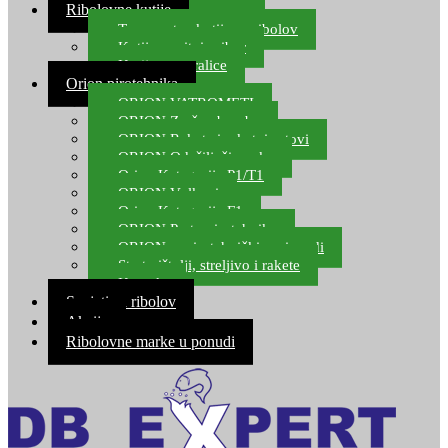
Ribolovne kutije
Transportne kutije za ribolov
Kutije za sitni pribor
Kutije za varalice
Orion pirotehnika
ORION VATROMETI
ORION Zračne bombe
ORION Rakete i raketni setovi
ORION Odašiljači zvuka
Orion Kategorija P1/T1
ORION Vulkani
Orion Kategorija F1
ORION Party pirotehnika
ORION nepirotehnički proizvodi
Start pištolji, streljivo i rakete
Kontakt
Savjeti za ribolov
Akcija
Ribolovne marke u ponudi