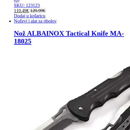
(0)
SKU: 123123
110.49
€
129.99
€
Dodaj u košaricu
Noževi i alat za ribolov
Nož ALBAINOX Tactical Knife MA-
18025