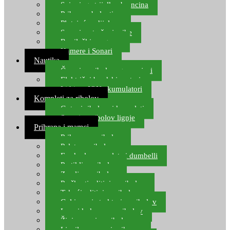
Spinning strijelke, brancina
Pribor za bolentino
Plutajuća odijela
Sonari za traženje ribe
Ronilački program
Kamere i Sonari
Nautika
Čamci za ribolov, gumenjaci
Električni brodski motori
Lithium ION akumulatori
Kompleti za ribolov
Gotovi ribolovni kompleti
Setovi za ribolov lignje
Prihrana i mamci
Prihrana za ribolov
Pelete za ribolov
Feeder lovne pelete i dumbelli
Partikli za ribolov
Zemlja za ribolov
Praškasti aditivi za ribolov
Tekući aditivi za ribolov
Gel i sprej atraktori za ribolov
Lovni kukuruz za ribolov
Živi mamci za ribolov
Ljepilo za crve i prihranu