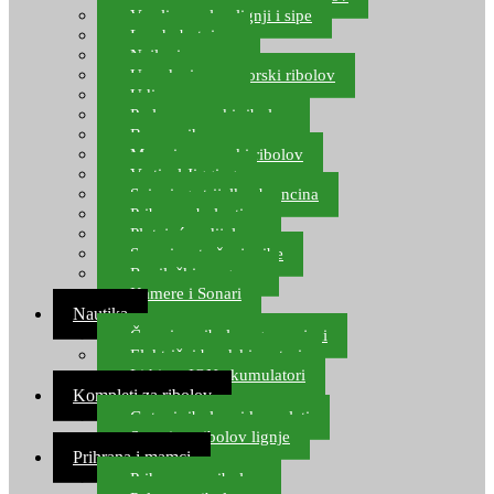
Varalice za lov lignji i sipe
Lov hobotnice
Najloni za more
Upredenice za morski ribolov
Udice za more
Perle za morski ribolov
Brum prihrana za more
Mamci za morski ribolov
Vertical Jigging
Spinning strijelke, brancina
Pribor za bolentino
Plutajuća odijela
Sonari za traženje ribe
Ronilački program
Kamere i Sonari
Nautika
Čamci za ribolov, gumenjaci
Električni brodski motori
Lithium ION akumulatori
Kompleti za ribolov
Gotovi ribolovni kompleti
Setovi za ribolov lignje
Prihrana i mamci
Prihrana za ribolov