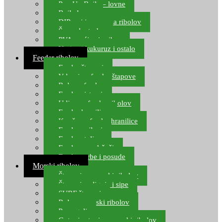
Pop Up Boile – lovne
Boile lovne
DIP-ovi i arome za ribolov
Šaranske torbe
PVA vrećice i pribor
Umjetni kukuruz i ostalo
Feeder ribolov
Feeder štapovi
Vrhovi za feeder štapove
Role za feeder
Feeder sistemi
Udice za feeder ribolov
Feeder hranilice
Kopče za feeder hranilice
Feeder najloni
Feeder stolice
Feeder arm držači
Feeder torbe i posude
Morski ribolov
Štapovi za morski ribolov
Štapovi za lignje i sipe
SURF štapovi
Role za morski ribolov
Parangali
Gotovi setovi za morski ribolov