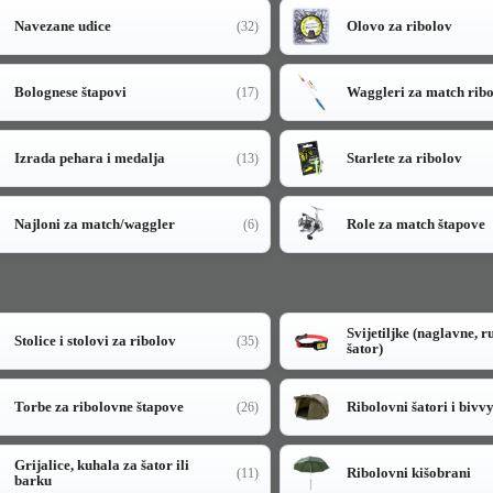
Navezane udice
Olovo za ribolov
(32)
Bolognese štapovi
Waggleri za match rib
(17)
Izrada pehara i medalja
Starlete za ribolov
(13)
Najloni za match/waggler
Role za match štapove
(6)
Svijetiljke (naglavne, r
Stolice i stolovi za ribolov
(35)
šator)
Torbe za ribolovne štapove
Ribolovni šatori i bivv
(26)
Grijalice, kuhala za šator ili
Ribolovni kišobrani
(11)
barku