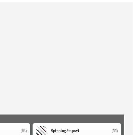
Spinning štapovi
(63)
(55)