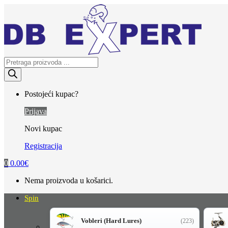
Skip
Skip
to
to
navigation
content
Products
search
Postojeći kupac?
Prijava
Novi kupac
Registracija
0
0.00
€
Nema proizvoda u košarici.
Spin
Vobleri (Hard Lures)
(223)