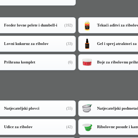
Feeder lovne pelete i dumbell-i
Tekući aditvi za ribolo
(192)
Lovni kukuruz za ribolov
Gel i sprej atraktori za
(33)
Prihrana komplet
Boje za ribolovnu prih
(6)
Natjecateljski plovci
Natjecateljski podmeta
(55)
Udice za ribolov
Ribolovne posude i kan
(42)