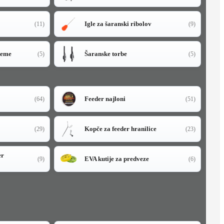
Igle za šaranski ribolov
(11)
(9)
teme
Šaranske torbe
(5)
(5)
Feeder najloni
(64)
(51)
Kopče za feeder hranilice
(29)
(23)
er
EVA kutije za predveze
(9)
(6)