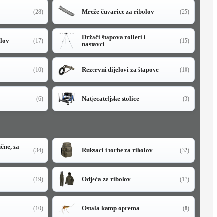
Mreže čuvarice za ribolov
(28)
(25)
Držači štapova rolleri i
olov
(17)
(15)
nastavci
Rezervni dijelovi za štapove
(10)
(10)
Natjecateljske stolice
(6)
(3)
učne, za
Ruksaci i torbe za ribolov
(34)
(32)
y
Odjeća za ribolov
(19)
(17)
Ostala kamp oprema
(10)
(8)