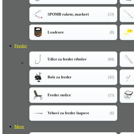
SPOMB rakete, markeri
(13)
Leadcore
(8)
Feeder
Udice za feeder ribolov
(84)
Role za feeder
(42)
Feeder stolice
(15)
Vrhovi za feeder štapove
(6)
More