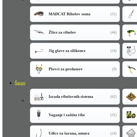
MADCAT Ribolov soma
(51)
Žlice za ribolov
(44)
Jig glave za silikonce
(24)
Plovci za predatore
(9)
Šaran
Izrada ribolovnih sistema
(62)
Vaganje i zaštita ribe
(31)
Udice za šarana, amura
(24)