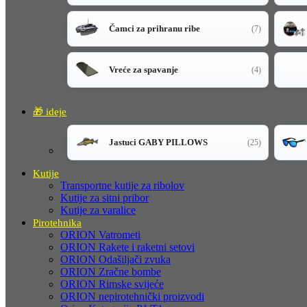
Čamci za prihranu ribe
(7)
Vreće za spavanje
(4)
🎁 ideje
Jastuci GABY PILLOWS
(25)
Kutije
Transportne kutije za ribolov
Kutije za sitni pribor
Kutije za varalice
Pirotehnika
ORION Vatrometi
ORION Rakete i raketni setovi
ORION Odašiljači zvuka
ORION Zračne bombe
ORION Rimske svijeće
ORION nepirotehnički proizvodi