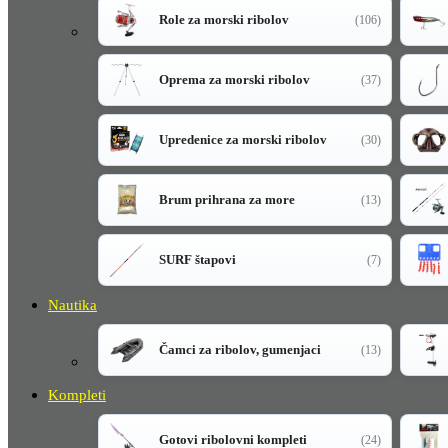
Role za morski ribolov
(106)
Oprema za morski ribolov
(37)
Upredenice za morski ribolov
(30)
Brum prihrana za more
(13)
SURF štapovi
(7)
Nautika
Čamci za ribolov, gumenjaci
(13)
Kompleti
Gotovi ribolovni kompleti
(24)