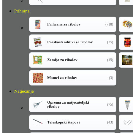
Prihrana
Prihrana za ribolov
(718)
Praškasti aditivi za ribolov
(35)
Zemlja za ribolov
(15)
Mamci za ribolov
(3)
Natjecanje
Oprema za natjecateljski
(75)
ribolov
Teleskopski štapovi
(43)