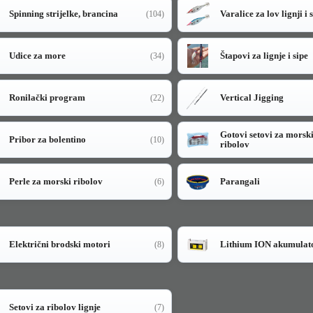
Spinning strijelke, brancina
Varalice za lov lignji i 
(104)
Udice za more
Štapovi za lignje i sipe
(34)
Ronilački program
Vertical Jigging
(22)
Gotovi setovi za morsk
Pribor za bolentino
(10)
ribolov
Perle za morski ribolov
Parangali
(6)
Električni brodski motori
Lithium ION akumulat
(8)
Setovi za ribolov lignje
(7)