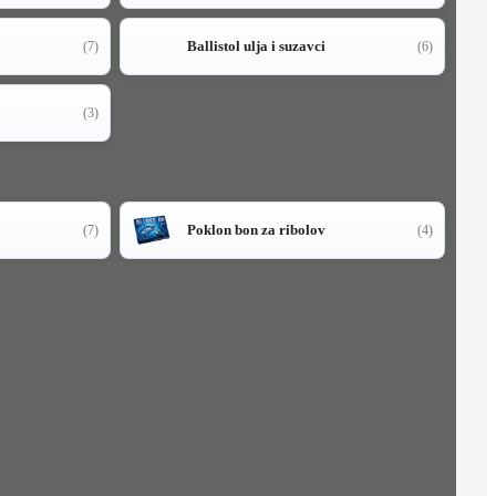
Ballistol ulja i suzavci
(7)
(6)
(3)
Poklon bon za ribolov
(7)
(4)