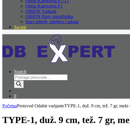
Orion Kategorija P1/T1
Orion Kategorija F1
ORION Vulkani
ORION Party pirotehnika
Start pištolji, streljivo i rakete
Savjeti
Search
Products
search
0
Početna
Proizvod Odabir varijante
TYPE-1, duž. 9 cm, tež. 7 gr, meki 
TYPE-1, duž. 9 cm, tež. 7 gr, me