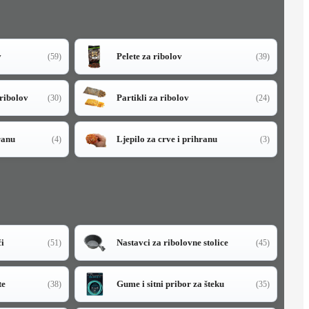
v
Pelete za ribolov
(59)
(39)
 ribolov
Partikli za ribolov
(30)
(24)
ranu
Ljepilo za crve i prihranu
(4)
(3)
či
Nastavci za ribolovne stolice
(51)
(45)
te
Gume i sitni pribor za šteku
(38)
(35)