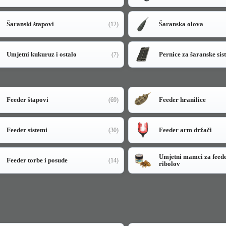
Šaranski štapovi
Šaranska olova
(12)
Umjetni kukuruz i ostalo
Pernice za šaranske sis
(7)
Feeder štapovi
Feeder hranilice
(69)
Feeder sistemi
Feeder arm držači
(30)
Umjetni mamci za feed
Feeder torbe i posude
(14)
ribolov