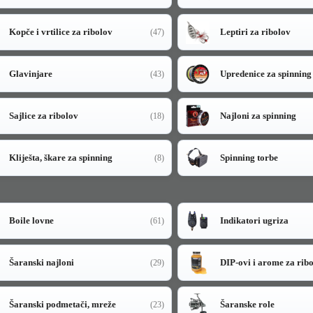
Kopče i vrtilice za ribolov
Leptiri za ribolov
(47)
Glavinjare
Upredenice za spinning
(43)
Sajlice za ribolov
Najloni za spinning
(18)
Kliješta, škare za spinning
Spinning torbe
(8)
Boile lovne
Indikatori ugriza
(61)
Šaranski najloni
DIP-ovi i arome za rib
(29)
Šaranski podmetači, mreže
Šaranske role
(23)