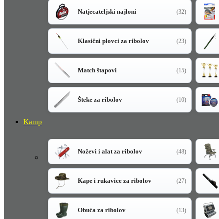
Natjecateljski najloni
(32)
Klasični plovci za ribolov
(23)
Match štapovi
(15)
Šteke za ribolov
(10)
Kamp
Noževi i alat za ribolov
(48)
Kape i rukavice za ribolov
(27)
Obuća za ribolov
(13)