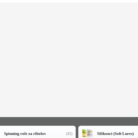
Spinning role za ribolov
Silikonci (Soft Lures)
(82)