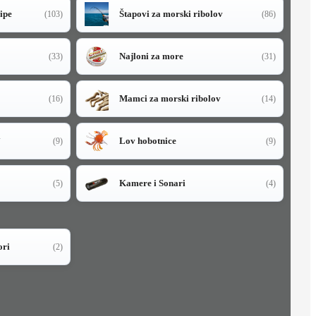
sipe
Štapovi za morski ribolov
(103)
(86)
Najloni za more
(33)
(31)
Mamci za morski ribolov
(16)
(14)
i
Lov hobotnice
(9)
(9)
Kamere i Sonari
(5)
(4)
ori
(2)