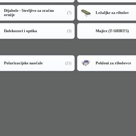
Dijabole - Streljivo za zračno
Ležaljke za ribolov
(7)
oružje
Dalekozori i optika
Majice (T-SHIRTS)
(3)
Polarizacijske naočale
Pokloni za ribolovce
(21)