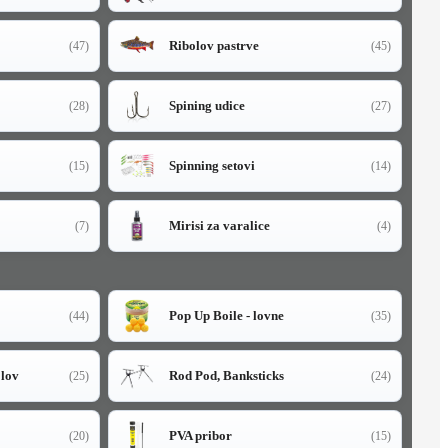
Ribolov pastrve
(47)
(45)
Spining udice
(28)
(27)
Spinning setovi
(15)
(14)
Mirisi za varalice
(7)
(4)
Pop Up Boile - lovne
(44)
(35)
olov
Rod Pod, Banksticks
(25)
(24)
PVA pribor
(20)
(15)