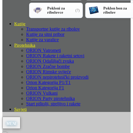
Pokloni za
Poklon bon za
(7)
ribolovce
ribolov
Kutije
Transportne kutije za ribolov
Kutije za sitni pribor
Kutije za varalice
Pirotehnika
ORION Vatrometi
ORION Rakete i raketni setovi
ORION Odašiljači zvuka
ORION Zračne bombe
ORION Rimske svijeće
ORION nepirotehnički proizvodi
Orion Kategorija P1/T1
Orion Kategorija F1
ORION Vulkani
ORION Party pirotehnika
Start pištolji, streljivo i rakete
Savjeti