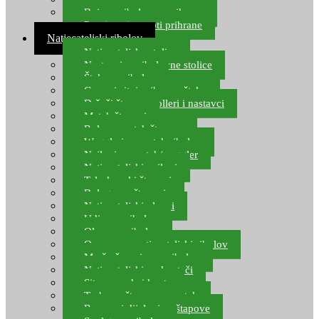
Boje za ribolovnu prihranu
Provjereni recepti prihrane
Natjecateljski ribolov
Natjecateljske stolice
Nastavci za ribolovne stolice
Šteke za ribolov
Gume i sitni pribor za šteku
Držači štapova rolleri i nastavci
Match štapovi
Role za match štapove
Waggleri za match ribolov
Najloni za match/waggler
Natjecateljski najloni
Teleskopski štapovi
Bolognese štapovi
Natjecateljski plovci
Udice za ribolov
Olovo za ribolov
Oprema za natjecateljski ribolov
Mreže čuvarice za ribolov
Natjecateljski podmetači
Sito, posude i kante
Torbe za štapove – match
Rezervni dijelovi za štapove