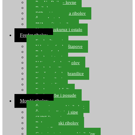
Pop Up Boile – lovne
Boile lovne
DIP-ovi i arome za ribolov
Šaranske torbe
PVA vrećice i pribor
Umjetni kukuruz i ostalo
Feeder ribolov
Feeder štapovi
Vrhovi za feeder štapove
Role za feeder
Feeder sistemi
Udice za feeder ribolov
Feeder hranilice
Kopče za feeder hranilice
Feeder najloni
Feeder stolice
Feeder arm držači
Feeder torbe i posude
Morski ribolov
Štapovi za morski ribolov
Štapovi za lignje i sipe
SURF štapovi
Role za morski ribolov
Parangali
Gotovi setovi za morski ribolov