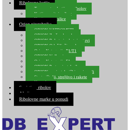
Ribolovne kutije
Transportne kutije za ribolov
Kutije za sitni pribor
Kutije za varalice
Orion pirotehnika
ORION VATROMETI
ORION Zračne bombe
ORION Rakete i raketni setovi
ORION Odašiljači zvuka
Orion Kategorija P1/T1
ORION Vulkani
Orion Kategorija F1
ORION Party pirotehnika
ORION nepirotehnički proizvodi
Start pištolji, streljivo i rakete
Kontakt
Savjeti za ribolov
Akcija
Ribolovne marke u ponudi