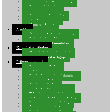
Spinning strijelke, brancina
Pribor za bolentino
Plutajuća odijela
Sonari za traženje ribe
Ronilački program
Kamere i Sonari
Nautika
Čamci za ribolov, gumenjaci
Električni brodski motori
Lithium ION akumulatori
Kompleti za ribolov
Gotovi ribolovni kompleti
Setovi za ribolov lignje
Prihrana i mamci
Prihrana za ribolov
Pelete za ribolov
Feeder lovne pelete i dumbelli
Partikli za ribolov
Zemlja za ribolov
Praškasti aditivi za ribolov
Tekući aditivi za ribolov
Gel i sprej atraktori za ribolov
Lovni kukuruz za ribolov
Živi mamci za ribolov
Ljepilo za crve i prihranu