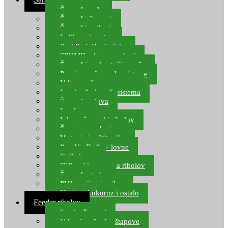
Šaranske role
Šaranski štapovi
Šaranski najloni
Indikatori ugriza
Rod Pod, Banksticks
SPOMB rakete, markeri
Šaranski podmetači, mreže
Pernice za šaranske sisteme
Udice za šarana, amura
Izrada ribolovnih sistema
Šaranska olova
Leadcore
Igle za šaranski ribolov
Špage, upredenice
Vaganje i zaštita ribe
Pop Up Boile – lovne
Boile lovne
DIP-ovi i arome za ribolov
Šaranske torbe
PVA vrećice i pribor
Umjetni kukuruz i ostalo
Feeder ribolov
Feeder štapovi
Vrhovi za feeder štapove