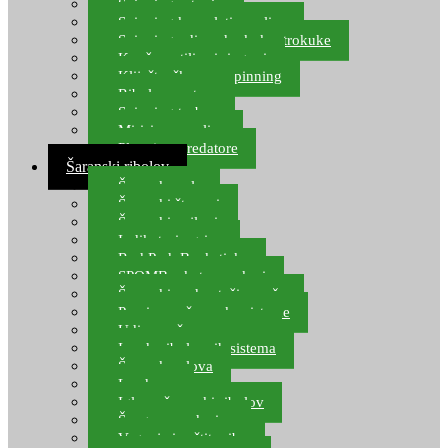
Spinning setovi
Spinning kompleti varalica
Spinning udice, dvokuke, trokuke
Kopče, vrtilice i ringovi
Kliješta, škare za spinning
Ribolov pastrve
Spinning torbe
Mirisi za varalice
Plovci za predatore
Šaranski ribolov
Šaranske role
Šaranski štapovi
Šaranski najloni
Indikatori ugriza
Rod Pod, Banksticks
SPOMB rakete, markeri
Šaranski podmetači, mreže
Pernice za šaranske sisteme
Udice za šarana, amura
Izrada ribolovnih sistema
Šaranska olova
Leadcore
Igle za šaranski ribolov
Špage, upredenice
Vaganje i zaštita ribe