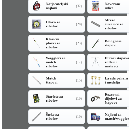
Natjecateljski
Navezane
(32)
najloni
udice
Mreže
Olovo za
čuvarice za
(28)
ribolov
ribolov
Klasični
Bolognese
plovci za
(23)
štapovi
ribolov
Waggleri za
Držači štapov
match
rolleri i
(17)
ribolov
nastavci
Match
Izrada pehara
(15)
štapovi
i medalja
Rezervni
Starlete za
dijelovi za
(10)
ribolov
štapove
Šteke za
Najloni za
(10)
ribolov
match/waggle