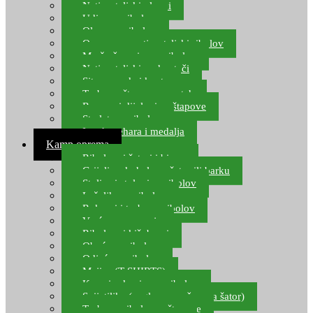
Natjecateljski plovci
Udice za ribolov
Olovo za ribolov
Oprema za natjecateljski ribolov
Mreže čuvarice za ribolov
Natjecateljski podmetači
Sito, posude i kante
Torbe za štapove – match
Rezervni dijelovi za štapove
Starlete za ribolov
Izrada pehara i medalja
Kamp oprema
Ribolovni šatori i bivvy
Grijalice, kuhala za šator ili barku
Stolice i stolovi za ribolov
Ležaljke za ribolov
Ruksaci i torbe za ribolov
Vreće za spavanje
Ribolovni kišobrani
Obuća za ribolov
Odjeća za ribolov
Majice (T-SHIRTS)
Kape i rukavice za ribolov
Svijetiljke (naglavne, ručne, za šator)
Torbe za ribolovne štapove