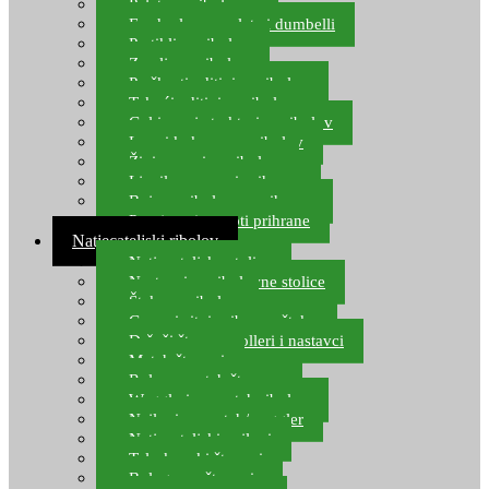
Pelete za ribolov
Feeder lovne pelete i dumbelli
Partikli za ribolov
Zemlja za ribolov
Praškasti aditivi za ribolov
Tekući aditivi za ribolov
Gel i sprej atraktori za ribolov
Lovni kukuruz za ribolov
Živi mamci za ribolov
Ljepilo za crve i prihranu
Boje za ribolovnu prihranu
Provjereni recepti prihrane
Natjecateljski ribolov
Natjecateljske stolice
Nastavci za ribolovne stolice
Šteke za ribolov
Gume i sitni pribor za šteku
Držači štapova rolleri i nastavci
Match štapovi
Role za match štapove
Waggleri za match ribolov
Najloni za match/waggler
Natjecateljski najloni
Teleskopski štapovi
Bolognese štapovi