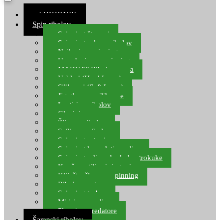
≡ IZBORNIK
Spin ribolov
Spinning štapovi
Spinning role za ribolov
Najloni za spinning
Upredenice za spinning
MADCAT Ribolov soma
Vobleri (Hard Lures)
Silikonci (Soft Lures)
Jig glave za silikonce
Leptiri za ribolov
Glavinjare
Žlice za ribolov
Sajlice za ribolov
Spinning setovi
Spinning kompleti varalica
Spinning udice, dvokuke, trokuke
Kopče, vrtilice i ringovi
Kliješta, škare za spinning
Ribolov pastrve
Spinning torbe
Mirisi za varalice
Plovci za predatore
Šaranski ribolov