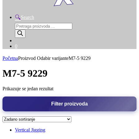
Search
Products
search
0
Početna
Proizvod Odabir varijante
M7-5 9229
M7-5 9229
Prikazuje se jedan rezultat
Filter proizvoda
Vertical Jigging