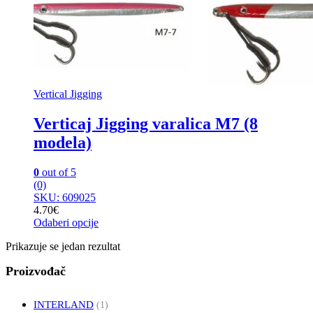
Vertical Jigging
Verticaj Jigging varalica M7 (8
modela)
0
out of 5
(0)
SKU: 609025
4.70
€
Odaberi opcije
Ovaj
Prikazuje se jedan rezultat
proizvod
ima
Proizvođač
više
varijanti.
Opcije
INTERLAND
(1)
se