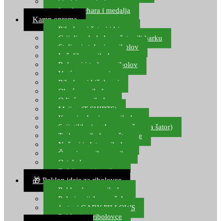
Starlete za ribolov
Izrada pehara i medalja
Kamp oprema
Ribolovni šatori i bivvy
Grijalice, kuhala za šator ili barku
Stolice i stolovi za ribolov
Ležaljke za ribolov
Ruksaci i torbe za ribolov
Vreće za spavanje
Ribolovni kišobrani
Obuća za ribolov
Odjeća za ribolov
Majice (T-SHIRTS)
Kape i rukavice za ribolov
Svijetiljke (naglavne, ručne, za šator)
Torbe za ribolovne štapove
Noževi i alat za ribolov
Čamci za prihranu ribe
Ostala kamp oprema
Dalekozori i optika
🎁 Poklon ideje za ribolovce
Poklon bon za ribolov
Polarizacijske naočale
Jastuci GABY PILLOWS
Pokloni za ribolovce