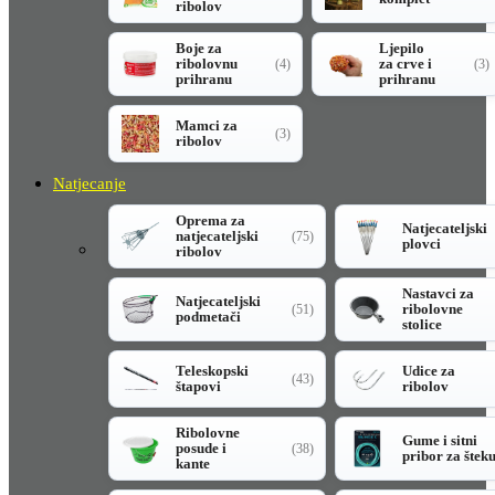
ribolov
Boje za
Ljepilo
ribolovnu
za crve i
(4)
(3)
prihranu
prihranu
Mamci za
(3)
ribolov
Natjecanje
Oprema za
Natjecateljski
natjecateljski
(75)
plovci
ribolov
Nastavci za
Natjecateljski
ribolovne
(51)
podmetači
stolice
Teleskopski
Udice za
(43)
štapovi
ribolov
Ribolovne
Gume i sitni
posude i
(38)
pribor za štek
kante