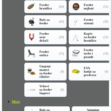
Feeder
Feeder
(64)
(51)
hranilice
najloni
Role za
Feeder
(42)
(30)
feeder
sistemi
Feeder
Kopče
arm
za feeder
(29)
(23)
držači
hranilice
Feeder
Feeder
torbe i
(15)
(14)
stolice
posude
Umjetni
EVA
mamci
kutije za
(9)
(6)
za feeder
predveze
ribolov
Vrhovi
za feeder
(6)
štapove
More
Role za
Spinning