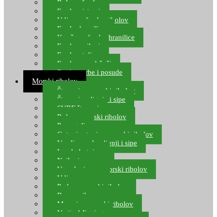
Role za feeder
Feeder sistemi
Udice za feeder ribolov
Feeder hranilice
Kopče za feeder hranilice
Feeder najloni
Feeder stolice
Feeder arm držači
Feeder torbe i posude
Morski ribolov
Štapovi za morski ribolov
Štapovi za lignje i sipe
SURF štapovi
Role za morski ribolov
Parangali
Gotovi setovi za morski ribolov
Varalice za lov lignji i sipe
Lov hobotnice
Najloni za more
Upredenice za morski ribolov
Udice za more
Perle za morski ribolov
Brum prihrana za more
Mamci za morski ribolov
Vertical Jigging