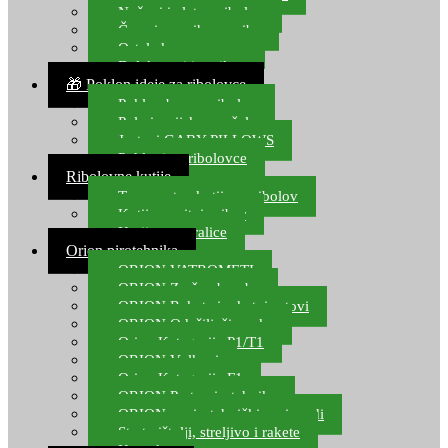
Noževi i alat za ribolov
Čamci za prihranu ribe
Ostala kamp oprema
Dalekozori i optika
🎁 Poklon ideje za ribolovce
Poklon bon za ribolov
Polarizacijske naočale
Jastuci GABY PILLOWS
Pokloni za ribolovce
Ribolovne kutije
Transportne kutije za ribolov
Kutije za sitni pribor
Kutije za varalice
Orion pirotehnika
ORION VATROMETI
ORION Zračne bombe
ORION Rakete i raketni setovi
ORION Odašiljači zvuka
Orion Kategorija P1/T1
ORION Vulkani
Orion Kategorija F1
ORION Party pirotehnika
ORION nepirotehnički proizvodi
Start pištolji, streljivo i rakete