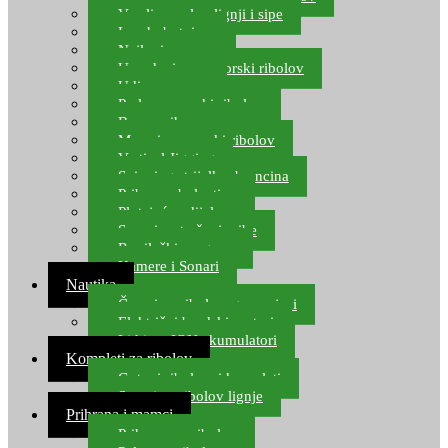
Varalice za lov lignji i sipe
Lov hobotnice
Najloni za more
Upredenice za morski ribolov
Udice za more
Perle za morski ribolov
Brum prihrana za more
Mamci za morski ribolov
Vertical Jigging
Spinning strijelke, brancina
Pribor za bolentino
Plutajuća odijela
Sonari za traženje ribe
Ronilački program
Kamere i Sonari
Nautika
Čamci za ribolov, gumenjaci
Električni brodski motori
Lithium ION akumulatori
Kompleti za ribolov
Gotovi ribolovni kompleti
Setovi za ribolov lignje
Prihrana i mamci
Prihrana za ribolov