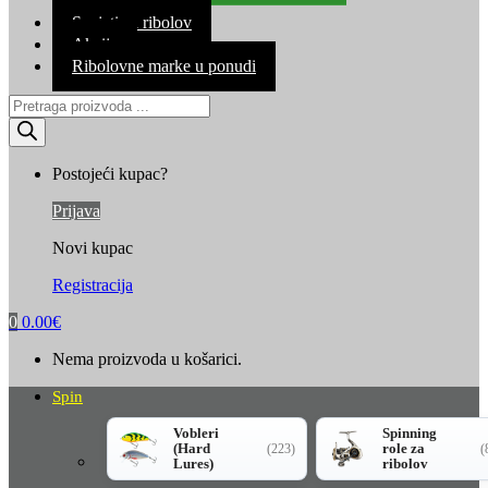
Kontakt
Savjeti za ribolov
Akcija
Ribolovne marke u ponudi
Products
search
Postojeći kupac?
Prijava
Novi kupac
Registracija
0
0.00
€
Nema proizvoda u košarici.
Spin
Vobleri
Spinning
(Hard
role za
(223)
(
Lures)
ribolov