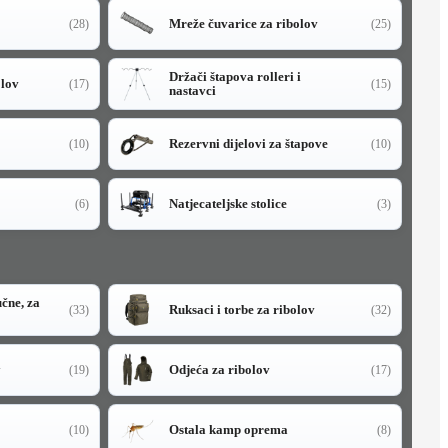
Mreže čuvarice za ribolov
(28)
(25)
Držači štapova rolleri i
olov
(17)
(15)
nastavci
Rezervni dijelovi za štapove
(10)
(10)
Natjecateljske stolice
(6)
(3)
učne, za
Ruksaci i torbe za ribolov
(33)
(32)
y
Odjeća za ribolov
(19)
(17)
Ostala kamp oprema
(10)
(8)