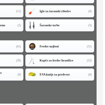
Igle za šaranski ribolov
(11)
(9)
teme
Šaranske torbe
(5)
(5)
Feeder najloni
(61)
(51)
Kopče za feeder hranilice
(29)
(23)
er
EVA kutije za predveze
(9)
(6)