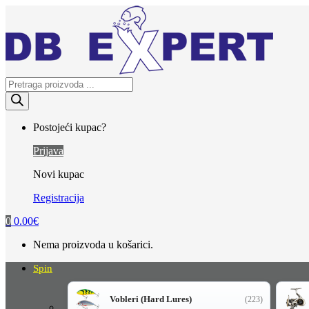
Skip
Skip
to
to
navigation
content
Products
search
Postojeći kupac?
Prijava
Novi kupac
Registracija
0
0.00
€
Nema proizvoda u košarici.
Spin
Vobleri (Hard Lures)
(223)