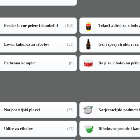
Feeder lovne pelete i dumbell-i
Tekući aditvi za ribolo
(192)
Lovni kukuruz za ribolov
Gel i sprej atraktori za
(33)
Prihrana komplet
Boje za ribolovnu prih
(6)
Natjecateljski plovci
Natjecateljski podmeta
(53)
Udice za ribolov
Ribolovne posude i kan
(42)