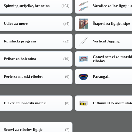
Spinning strijelke, brancina
Varalice za lov lignji i 
(104)
Udice za more
Štapovi za lignje i sipe
(34)
Ronilački program
Vertical Jigging
(22)
Gotovi setovi za morsk
Pribor za bolentino
(10)
ribolov
Perle za morski ribolov
Parangali
(6)
Električni brodski motori
Lithium ION akumulat
(8)
Setovi za ribolov lignje
(7)