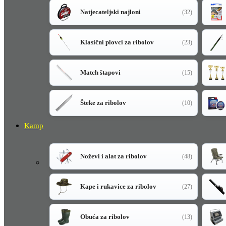
Natjecateljski najloni
(32)
Klasični plovci za ribolov
(23)
Match štapovi
(15)
Šteke za ribolov
(10)
Kamp
Noževi i alat za ribolov
(48)
Kape i rukavice za ribolov
(27)
Obuća za ribolov
(13)