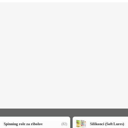
Spinning role za ribolov
Silikonci (Soft Lures)
(82)