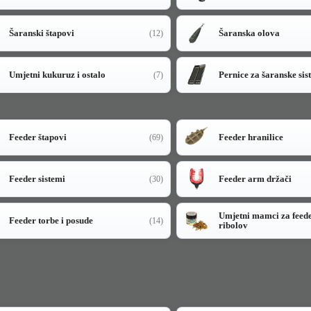
Šaranski štapovi
Šaranska olova
(12)
Umjetni kukuruz i ostalo
Pernice za šaranske sis
(7)
Feeder štapovi
Feeder hranilice
(69)
Feeder sistemi
Feeder arm držači
(30)
Umjetni mamci za feed
Feeder torbe i posude
(14)
ribolov