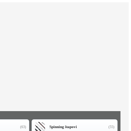
Spinning štapovi
(63)
(55)