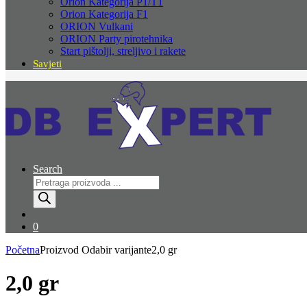
Orion Kategorija P1/T1
Orion Kategorija F1
ORION Vulkani
ORION Party pirotehnika
Start pištolji, streljivo i rakete
Savjeti
Search
Products
search
0
Početna
Proizvod Odabir varijante
2,0 gr
2,0 gr