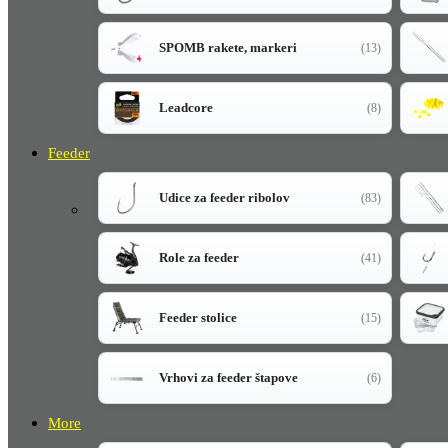
SPOMB rakete, markeri
(13)
Leadcore
(8)
Feeder
Udice za feeder ribolov
(83)
Role za feeder
(41)
Feeder stolice
(15)
Vrhovi za feeder štapove
(6)
More