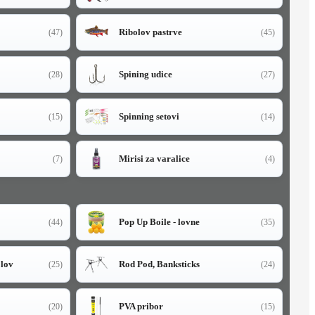
Ribolov pastrve
(47)
(45)
Spining udice
(28)
(27)
Spinning setovi
(15)
(14)
Mirisi za varalice
(7)
(4)
Pop Up Boile - lovne
(44)
(35)
olov
Rod Pod, Banksticks
(25)
(24)
PVA pribor
(20)
(15)