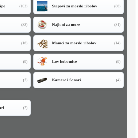
sipe
Štapovi za morski ribolov
(103)
(86)
Najloni za more
(33)
(31)
Mamci za morski ribolov
(16)
(14)
i
Lov hobotnice
(9)
(9)
Kamere i Sonari
(5)
(4)
ori
(2)