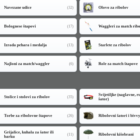
Navezane udice
Olovo za ribolov
(32)
Bolognese štapovi
Waggleri za match rib
(17)
Izrada pehara i medalja
Starlete za ribolov
(13)
Najloni za match/waggler
Role za match štapove
(6)
Svijetiljke (naglavne, r
Stolice i stolovi za ribolov
(35)
šator)
Torbe za ribolovne štapove
Ribolovni šatori i bivv
(26)
Grijalice, kuhala za šator ili
Ribolovni kišobrani
(11)
barku