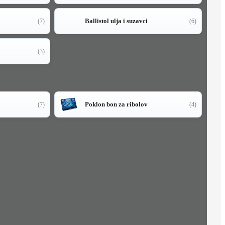
Ballistol ulja i suzavci
(7)
(6)
(3)
Poklon bon za ribolov
(7)
(4)