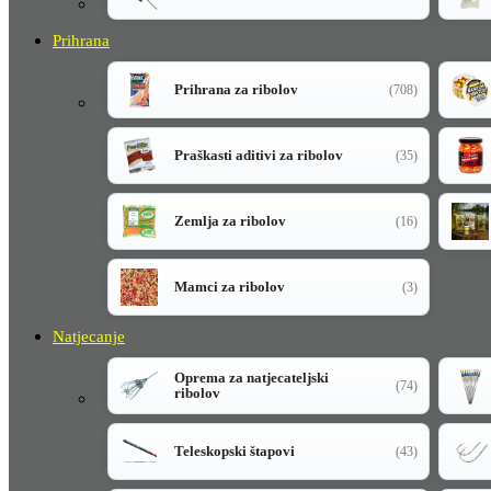
Prihrana
Prihrana za ribolov
(708)
Praškasti aditivi za ribolov
(35)
Zemlja za ribolov
(16)
Mamci za ribolov
(3)
Natjecanje
Oprema za natjecateljski
(74)
ribolov
Teleskopski štapovi
(43)