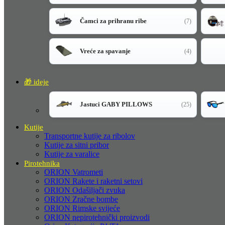
Čamci za prihranu ribe
(7)
Vreće za spavanje
(4)
🎁 ideje
Jastuci GABY PILLOWS
(25)
Kutije
Transportne kutije za ribolov
Kutije za sitni pribor
Kutije za varalice
Pirotehnika
ORION Vatrometi
ORION Rakete i raketni setovi
ORION Odašiljači zvuka
ORION Zračne bombe
ORION Rimske svijeće
ORION nepirotehnički proizvodi