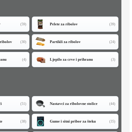
v
Pelete za ribolov
(59)
(39)
 ribolov
Partikli za ribolov
(30)
(24)
ranu
Ljepilo za crve i prihranu
(4)
(3)
či
Nastavci za ribolovne stolice
(51)
(44)
te
Gume i sitni pribor za šteku
(38)
(35)