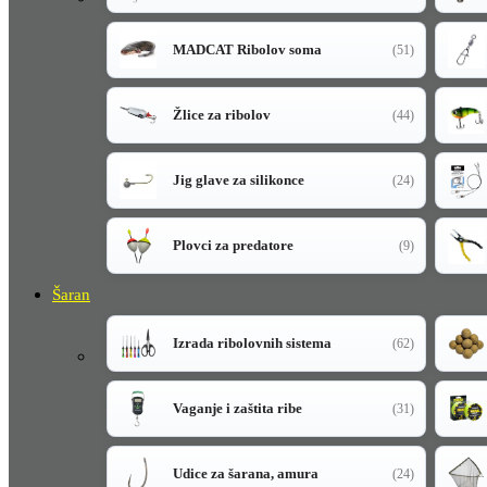
MADCAT Ribolov soma
(51)
Žlice za ribolov
(44)
Jig glave za silikonce
(24)
Plovci za predatore
(9)
Šaran
Izrada ribolovnih sistema
(62)
Vaganje i zaštita ribe
(31)
Udice za šarana, amura
(24)