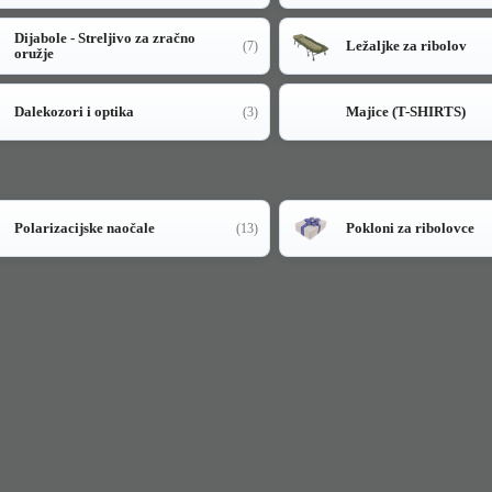
Dijabole - Streljivo za zračno
Ležaljke za ribolov
(7)
oružje
Dalekozori i optika
Majice (T-SHIRTS)
(3)
Polarizacijske naočale
Pokloni za ribolovce
(13)