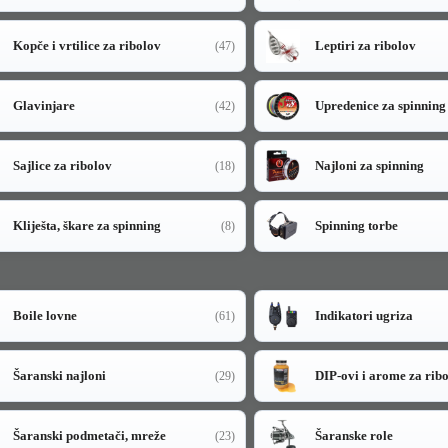
Kopče i vrtilice za ribolov
Leptiri za ribolov
(47)
Glavinjare
Upredenice za spinning
(42)
Sajlice za ribolov
Najloni za spinning
(18)
Kliješta, škare za spinning
Spinning torbe
(8)
Boile lovne
Indikatori ugriza
(61)
Šaranski najloni
DIP-ovi i arome za rib
(29)
Šaranski podmetači, mreže
Šaranske role
(23)