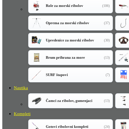
Role za morski ribolov
(106)
Oprema za morski ribolov
(37)
Upredenice za morski ribolov
(30)
Brum prihrana za more
(13)
SURF štapovi
(7)
Nautika
Čamci za ribolov, gumenjaci
(13)
Kompleti
Gotovi ribolovni kompleti
(24)