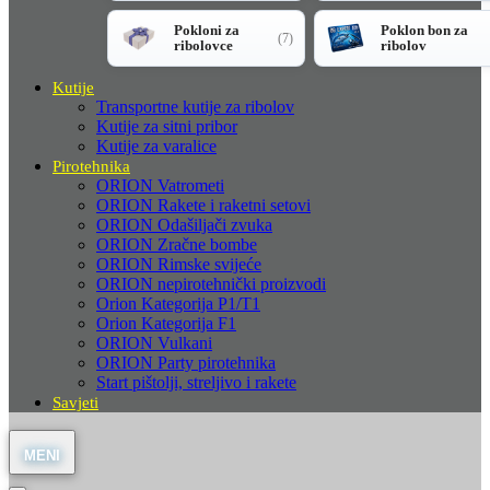
Pokloni za
Poklon bon za
(7)
ribolovce
ribolov
Kutije
Transportne kutije za ribolov
Kutije za sitni pribor
Kutije za varalice
Pirotehnika
ORION Vatrometi
ORION Rakete i raketni setovi
ORION Odašiljači zvuka
ORION Zračne bombe
ORION Rimske svijeće
ORION nepirotehnički proizvodi
Orion Kategorija P1/T1
Orion Kategorija F1
ORION Vulkani
ORION Party pirotehnika
Start pištolji, streljivo i rakete
Savjeti