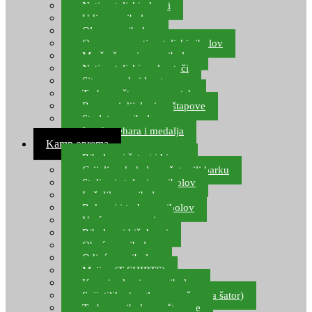
Natjecateljski plovci
Udice za ribolov
Olovo za ribolov
Oprema za natjecateljski ribolov
Mreže čuvarice za ribolov
Natjecateljski podmetači
Sito, posude i kante
Torbe za štapove – match
Rezervni dijelovi za štapove
Starlete za ribolov
Izrada pehara i medalja
Kamp oprema
Ribolovni šatori i bivvy
Grijalice, kuhala za šator ili barku
Stolice i stolovi za ribolov
Ležaljke za ribolov
Ruksaci i torbe za ribolov
Vreće za spavanje
Ribolovni kišobrani
Obuća za ribolov
Odjeća za ribolov
Majice (T-SHIRTS)
Kape i rukavice za ribolov
Svijetiljke (naglavne, ručne, za šator)
Torbe za ribolovne štapove