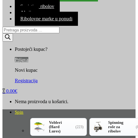
Kontakt
Savjeti za ribolov
Akcija
Ribolovne marke u ponudi
Products
search
Postojeći kupac?
Prijava
Novi kupac
Registracija
0
0.00
€
Nema proizvoda u košarici.
Spin
Vobleri
Spinning
(Hard
role za
(223)
(
Lures)
ribolov