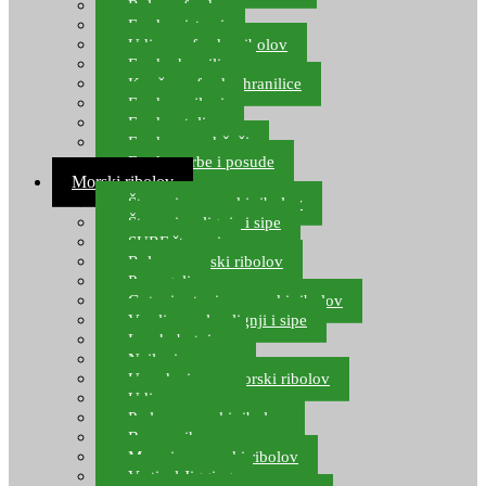
Role za feeder
Feeder sistemi
Udice za feeder ribolov
Feeder hranilice
Kopče za feeder hranilice
Feeder najloni
Feeder stolice
Feeder arm držači
Feeder torbe i posude
Morski ribolov
Štapovi za morski ribolov
Štapovi za lignje i sipe
SURF štapovi
Role za morski ribolov
Parangali
Gotovi setovi za morski ribolov
Varalice za lov lignji i sipe
Lov hobotnice
Najloni za more
Upredenice za morski ribolov
Udice za more
Perle za morski ribolov
Brum prihrana za more
Mamci za morski ribolov
Vertical Jigging