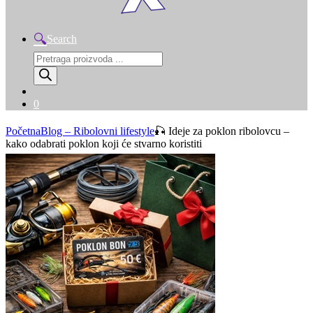
Search
Products
search
0
Početna
Blog – Ribolovni lifestyle
🎣 Ideje za poklon ribolovcu –
kako odabrati poklon koji će stvarno koristiti