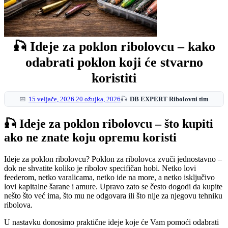
🎣 Ideje za poklon ribolovcu – kako
odabrati poklon koji će stvarno
koristiti
15 veljače, 2026
20 ožujka, 2026
🎣 Ideje za poklon ribolovcu – što kupiti
ako ne znate koju opremu koristi
Ideje za poklon ribolovcu? Poklon za ribolovca zvuči jednostavno –
dok ne shvatite koliko je ribolov specifičan hobi. Netko lovi
feederom, netko varalicama, netko ide na more, a netko isključivo
lovi kapitalne šarane i amure. Upravo zato se često dogodi da kupite
nešto što već ima, što mu ne odgovara ili što nije za njegovu tehniku
ribolova.
U nastavku donosimo praktične ideje koje će Vam pomoći odabrati