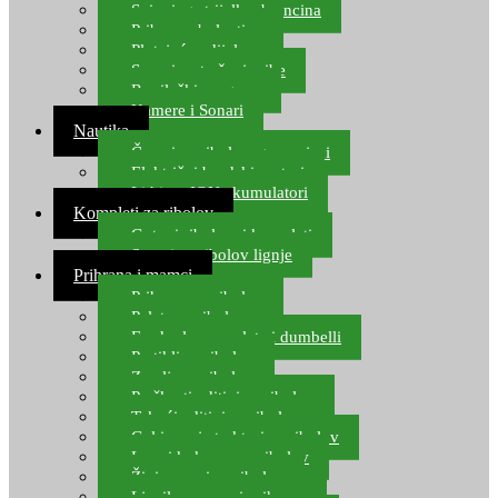
Spinning strijelke, brancina
Pribor za bolentino
Plutajuća odijela
Sonari za traženje ribe
Ronilački program
Kamere i Sonari
Nautika
Čamci za ribolov, gumenjaci
Električni brodski motori
Lithium ION akumulatori
Kompleti za ribolov
Gotovi ribolovni kompleti
Setovi za ribolov lignje
Prihrana i mamci
Prihrana za ribolov
Pelete za ribolov
Feeder lovne pelete i dumbelli
Partikli za ribolov
Zemlja za ribolov
Praškasti aditivi za ribolov
Tekući aditivi za ribolov
Gel i sprej atraktori za ribolov
Lovni kukuruz za ribolov
Živi mamci za ribolov
Ljepilo za crve i prihranu