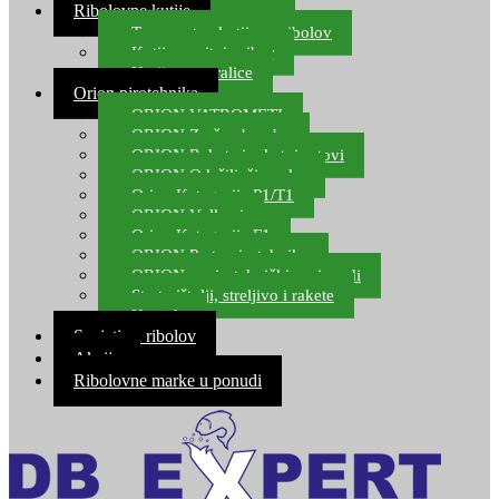
Ribolovne kutije
Transportne kutije za ribolov
Kutije za sitni pribor
Kutije za varalice
Orion pirotehnika
ORION VATROMETI
ORION Zračne bombe
ORION Rakete i raketni setovi
ORION Odašiljači zvuka
Orion Kategorija P1/T1
ORION Vulkani
Orion Kategorija F1
ORION Party pirotehnika
ORION nepirotehnički proizvodi
Start pištolji, streljivo i rakete
Kontakt
Savjeti za ribolov
Akcija
Ribolovne marke u ponudi