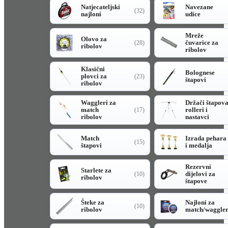
Natjecateljski
Navezane
(32)
najloni
udice
Mreže
Olovo za
čuvarice za
(28)
ribolov
ribolov
Klasični
Bolognese
plovci za
(23)
štapovi
ribolov
Waggleri za
Držači štapov
match
rolleri i
(17)
ribolov
nastavci
Match
Izrada pehara
(15)
štapovi
i medalja
Rezervni
Starlete za
dijelovi za
(10)
ribolov
štapove
Šteke za
Najloni za
(10)
ribolov
match/waggle