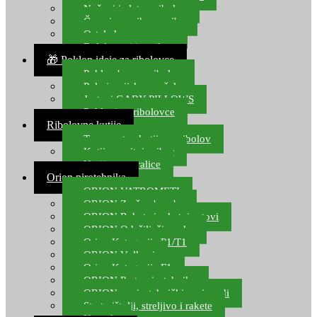
Noževi i alat za ribolov
Čamci za prihranu ribe
Ostala kamp oprema
Dalekozori i optika
🎁 Poklon ideje za ribolovce
Poklon bon za ribolov
Polarizacijske naočale
Jastuci GABY PILLOWS
Pokloni za ribolovce
Ribolovne kutije
Transportne kutije za ribolov
Kutije za sitni pribor
Kutije za varalice
Orion pirotehnika
ORION VATROMETI
ORION Zračne bombe
ORION Rakete i raketni setovi
ORION Odašiljači zvuka
Orion Kategorija P1/T1
ORION Vulkani
Orion Kategorija F1
ORION Party pirotehnika
ORION nepirotehnički proizvodi
Start pištolji, streljivo i rakete