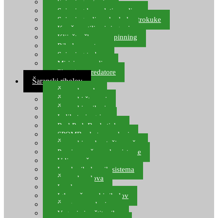
Spinning setovi
Spinning kompleti varalica
Spinning udice, dvokuke, trokuke
Kopče, vrtilice i ringovi
Kliješta, škare za spinning
Ribolov pastrve
Spinning torbe
Mirisi za varalice
Plovci za predatore
Šaranski ribolov
Šaranske role
Šaranski štapovi
Šaranski najloni
Indikatori ugriza
Rod Pod, Banksticks
SPOMB rakete, markeri
Šaranski podmetači, mreže
Pernice za šaranske sisteme
Udice za šarana, amura
Izrada ribolovnih sistema
Šaranska olova
Leadcore
Igle za šaranski ribolov
Špage, upredenice
Vaganje i zaštita ribe