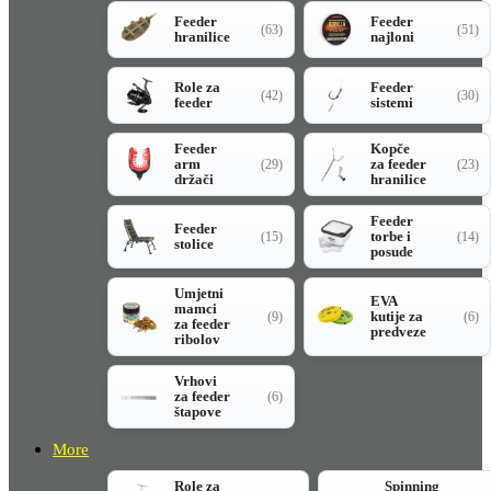
Feeder
Feeder
(63)
(51)
hranilice
najloni
Role za
Feeder
(42)
(30)
feeder
sistemi
Feeder
Kopče
arm
za feeder
(29)
(23)
držači
hranilice
Feeder
Feeder
torbe i
(15)
(14)
stolice
posude
Umjetni
EVA
mamci
kutije za
(9)
(6)
za feeder
predveze
ribolov
Vrhovi
za feeder
(6)
štapove
More
Role za
Spinning