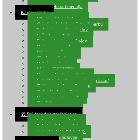
Starlete za ribolov
Izrada pehara i medalja
Kamp oprema
Ribolovni šatori i bivvy
Grijalice, kuhala za šator ili barku
Stolice i stolovi za ribolov
Ležaljke za ribolov
Ruksaci i torbe za ribolov
Vreće za spavanje
Ribolovni kišobrani
Obuća za ribolov
Odjeća za ribolov
Majice (T-SHIRTS)
Kape i rukavice za ribolov
Svijetiljke (naglavne, ručne, za šator)
Torbe za ribolovne štapove
Noževi i alat za ribolov
Čamci za prihranu ribe
Ostala kamp oprema
Dalekozori i optika
🎁 Poklon ideje za ribolovce
Poklon bon za ribolov
Polarizacijske naočale
Jastuci GABY PILLOWS
Pokloni za ribolovce