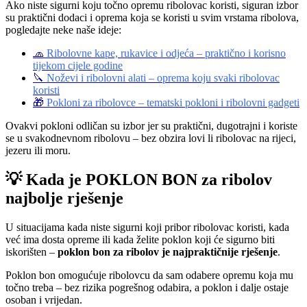
Ako niste sigurni koju točno opremu ribolovac koristi, siguran izbor
su praktični dodaci i oprema koja se koristi u svim vrstama ribolova,
pogledajte neke naše ideje:
🧢
Ribolovne kape, rukavice i odjeća – praktično i korisno
tijekom cijele godine
🔪
Noževi i ribolovni alati – oprema koju svaki ribolovac
koristi
🎁
Pokloni za ribolovce – tematski pokloni i ribolovni gadgeti
Ovakvi pokloni odličan su izbor jer su praktični, dugotrajni i koriste
se u svakodnevnom ribolovu – bez obzira lovi li ribolovac na rijeci,
jezeru ili moru.
💡 Kada je POKLON BON za ribolov
najbolje rješenje
U situacijama kada niste sigurni koji pribor ribolovac koristi, kada
već ima dosta opreme ili kada želite poklon koji će sigurno biti
iskorišten –
poklon bon za ribolov je najpraktičnije rješenje
.
Poklon bon omogućuje ribolovcu da sam odabere opremu koja mu
točno treba – bez rizika pogrešnog odabira, a poklon i dalje ostaje
osoban i vrijedan.