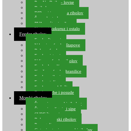
Pop Up Boile – lovne
Boile lovne
DIP-ovi i arome za ribolov
Šaranske torbe
PVA vrećice i pribor
Umjetni kukuruz i ostalo
Feeder ribolov
Feeder štapovi
Vrhovi za feeder štapove
Role za feeder
Feeder sistemi
Udice za feeder ribolov
Feeder hranilice
Kopče za feeder hranilice
Feeder najloni
Feeder stolice
Feeder arm držači
Feeder torbe i posude
Morski ribolov
Štapovi za morski ribolov
Štapovi za lignje i sipe
SURF štapovi
Role za morski ribolov
Parangali
Gotovi setovi za morski ribolov