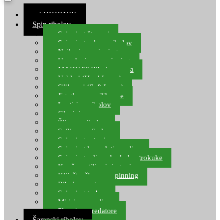
≡ IZBORNIK
Spin ribolov
Spinning štapovi
Spinning role za ribolov
Najloni za spinning
Upredenice za spinning
MADCAT Ribolov soma
Vobleri (Hard Lures)
Silikonci (Soft Lures)
Jig glave za silikonce
Leptiri za ribolov
Glavinjare
Žlice za ribolov
Sajlice za ribolov
Spinning setovi
Spinning kompleti varalica
Spinning udice, dvokuke, trokuke
Kopče, vrtilice i ringovi
Kliješta, škare za spinning
Ribolov pastrve
Spinning torbe
Mirisi za varalice
Plovci za predatore
Šaranski ribolov