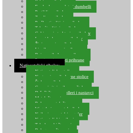
Pelete za ribolov
Feeder lovne pelete i dumbelli
Partikli za ribolov
Zemlja za ribolov
Praškasti aditivi za ribolov
Tekući aditivi za ribolov
Gel i sprej atraktori za ribolov
Lovni kukuruz za ribolov
Živi mamci za ribolov
Ljepilo za crve i prihranu
Boje za ribolovnu prihranu
Provjereni recepti prihrane
Natjecateljski ribolov
Natjecateljske stolice
Nastavci za ribolovne stolice
Šteke za ribolov
Gume i sitni pribor za šteku
Držači štapova rolleri i nastavci
Match štapovi
Role za match štapove
Waggleri za match ribolov
Najloni za match/waggler
Natjecateljski najloni
Teleskopski štapovi
Bolognese štapovi