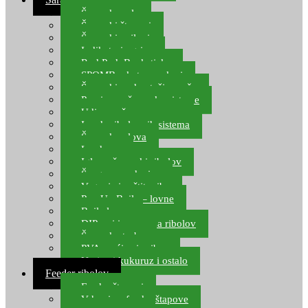
Šaranske role
Šaranski štapovi
Šaranski najloni
Indikatori ugriza
Rod Pod, Banksticks
SPOMB rakete, markeri
Šaranski podmetači, mreže
Pernice za šaranske sisteme
Udice za šarana, amura
Izrada ribolovnih sistema
Šaranska olova
Leadcore
Igle za šaranski ribolov
Špage, upredenice
Vaganje i zaštita ribe
Pop Up Boile – lovne
Boile lovne
DIP-ovi i arome za ribolov
Šaranske torbe
PVA vrećice i pribor
Umjetni kukuruz i ostalo
Feeder ribolov
Feeder štapovi
Vrhovi za feeder štapove