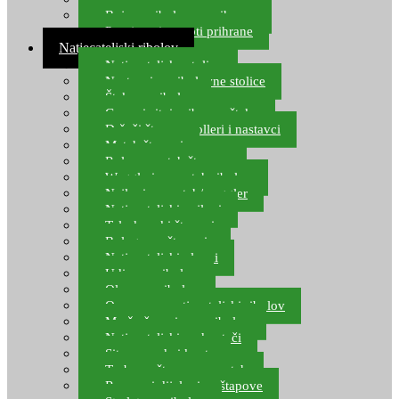
Boje za ribolovnu prihranu
Provjereni recepti prihrane
Natjecateljski ribolov
Natjecateljske stolice
Nastavci za ribolovne stolice
Šteke za ribolov
Gume i sitni pribor za šteku
Držači štapova rolleri i nastavci
Match štapovi
Role za match štapove
Waggleri za match ribolov
Najloni za match/waggler
Natjecateljski najloni
Teleskopski štapovi
Bolognese štapovi
Natjecateljski plovci
Udice za ribolov
Olovo za ribolov
Oprema za natjecateljski ribolov
Mreže čuvarice za ribolov
Natjecateljski podmetači
Sito, posude i kante
Torbe za štapove – match
Rezervni dijelovi za štapove