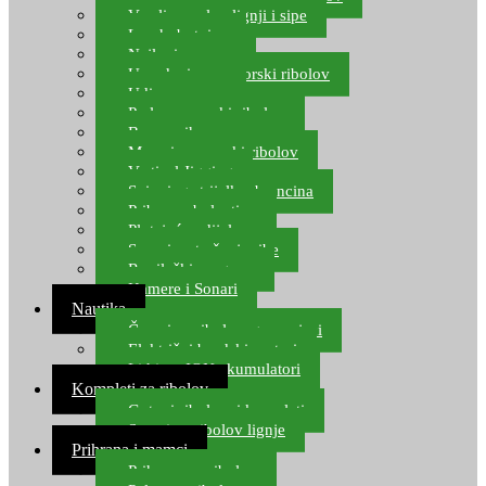
Varalice za lov lignji i sipe
Lov hobotnice
Najloni za more
Upredenice za morski ribolov
Udice za more
Perle za morski ribolov
Brum prihrana za more
Mamci za morski ribolov
Vertical Jigging
Spinning strijelke, brancina
Pribor za bolentino
Plutajuća odijela
Sonari za traženje ribe
Ronilački program
Kamere i Sonari
Nautika
Čamci za ribolov, gumenjaci
Električni brodski motori
Lithium ION akumulatori
Kompleti za ribolov
Gotovi ribolovni kompleti
Setovi za ribolov lignje
Prihrana i mamci
Prihrana za ribolov