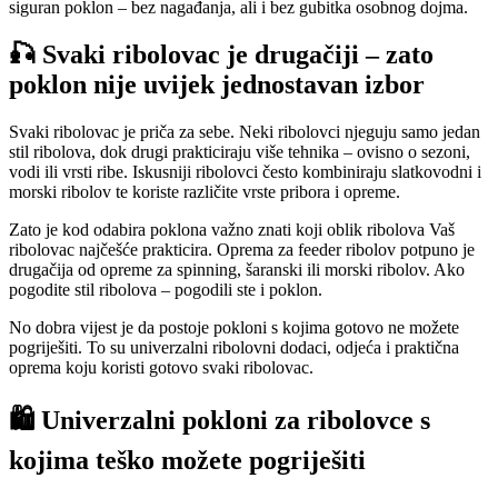
siguran poklon – bez nagađanja, ali i bez gubitka osobnog dojma.
🎣 Svaki ribolovac je drugačiji – zato
poklon nije uvijek jednostavan izbor
Svaki ribolovac je priča za sebe. Neki ribolovci njeguju samo jedan
stil ribolova, dok drugi prakticiraju više tehnika – ovisno o sezoni,
vodi ili vrsti ribe. Iskusniji ribolovci često kombiniraju slatkovodni i
morski ribolov te koriste različite vrste pribora i opreme.
Zato je kod odabira poklona važno znati koji oblik ribolova Vaš
ribolovac najčešće prakticira. Oprema za feeder ribolov potpuno je
drugačija od opreme za spinning, šaranski ili morski ribolov. Ako
pogodite stil ribolova – pogodili ste i poklon.
No dobra vijest je da postoje pokloni s kojima gotovo ne možete
pogriješiti. To su univerzalni ribolovni dodaci, odjeća i praktična
oprema koju koristi gotovo svaki ribolovac.
🛍 Univerzalni pokloni za ribolovce s
kojima teško možete pogriješiti