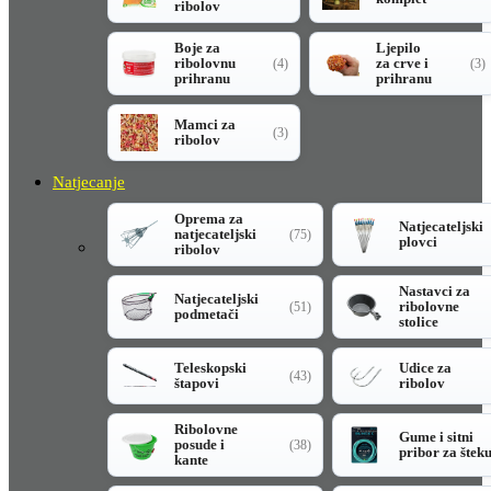
ribolov
Boje za
Ljepilo
ribolovnu
za crve i
(4)
(3)
prihranu
prihranu
Mamci za
(3)
ribolov
Natjecanje
Oprema za
Natjecateljski
natjecateljski
(75)
plovci
ribolov
Nastavci za
Natjecateljski
ribolovne
(51)
podmetači
stolice
Teleskopski
Udice za
(43)
štapovi
ribolov
Ribolovne
Gume i sitni
posude i
(38)
pribor za štek
kante