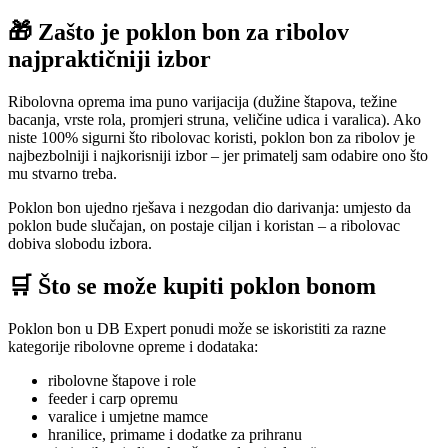
🎁 Zašto je poklon bon za ribolov
najpraktičniji izbor
Ribolovna oprema ima puno varijacija (dužine štapova, težine
bacanja, vrste rola, promjeri struna, veličine udica i varalica). Ako
niste 100% sigurni što ribolovac koristi, poklon bon za ribolov je
najbezbolniji i najkorisniji izbor – jer primatelj sam odabire ono što
mu stvarno treba.
Poklon bon ujedno rješava i nezgodan dio darivanja: umjesto da
poklon bude slučajan, on postaje ciljan i koristan – a ribolovac
dobiva slobodu izbora.
🛒 Što se može kupiti poklon bonom
Poklon bon u DB Expert ponudi može se iskoristiti za razne
kategorije ribolovne opreme i dodataka:
ribolovne štapove i role
feeder i carp opremu
varalice i umjetne mamce
hranilice, primame i dodatke za prihranu