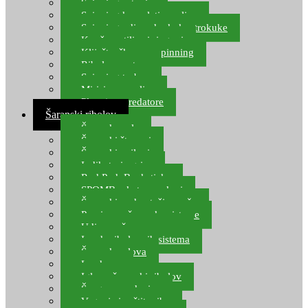
Spinning setovi
Spinning kompleti varalica
Spinning udice, dvokuke, trokuke
Kopče, vrtilice i ringovi
Kliješta, škare za spinning
Ribolov pastrve
Spinning torbe
Mirisi za varalice
Plovci za predatore
Šaranski ribolov
Šaranske role
Šaranski štapovi
Šaranski najloni
Indikatori ugriza
Rod Pod, Banksticks
SPOMB rakete, markeri
Šaranski podmetači, mreže
Pernice za šaranske sisteme
Udice za šarana, amura
Izrada ribolovnih sistema
Šaranska olova
Leadcore
Igle za šaranski ribolov
Špage, upredenice
Vaganje i zaštita ribe