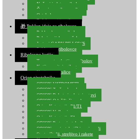
Noževi i alat za ribolov
Čamci za prihranu ribe
Ostala kamp oprema
Dalekozori i optika
🎁 Poklon ideje za ribolovce
Poklon bon za ribolov
Polarizacijske naočale
Jastuci GABY PILLOWS
Pokloni za ribolovce
Ribolovne kutije
Transportne kutije za ribolov
Kutije za sitni pribor
Kutije za varalice
Orion pirotehnika
ORION VATROMETI
ORION Zračne bombe
ORION Rakete i raketni setovi
ORION Odašiljači zvuka
Orion Kategorija P1/T1
ORION Vulkani
Orion Kategorija F1
ORION Party pirotehnika
ORION nepirotehnički proizvodi
Start pištolji, streljivo i rakete