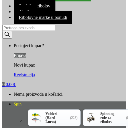
Kontakt
Savjeti za ribolov
Akcija
Ribolovne marke u ponudi
Products
search
Postojeći kupac?
Prijava
Novi kupac
Registracija
0
0.00
€
Nema proizvoda u košarici.
Spin
Vobleri
Spinning
(Hard
role za
(223)
(
Lures)
ribolov