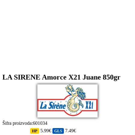
LA SIRENE Amorce X21 Juane 850gr
Šifra proizvoda
:
601034
5.99€
7.49€
HP
GLS