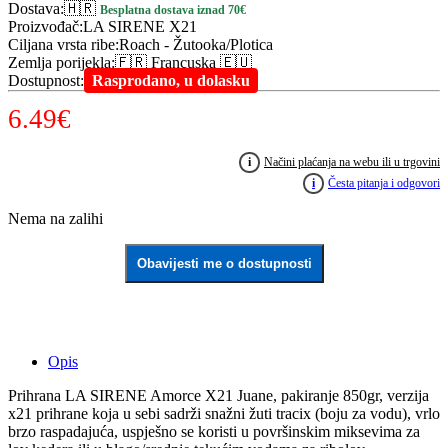
Dostava
:
🇭🇷
Besplatna dostava iznad 70€
Proizvođač
:
LA SIRENE X21
Ciljana vrsta ribe
:
Roach - Žutooka/Plotica
Zemlja porijekla
:
🇫🇷 Francuska 🇪🇺
Dostupnost
:
Rasprodano, u dolasku
6.49
€
i
Načini plaćanja na webu ili u trgovini
i
Česta pitanja i odgovori
Nema na zalihi
Obavijesti me o dostupnosti
Opis
Prihrana LA SIRENE Amorce X21 Juane, pakiranje 850gr, verzija
x21 prihrane koja u sebi sadrži snažni žuti tracix (boju za vodu), vrlo
brzo raspadajuća, uspješno se koristi u površinskim miksevima za