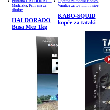
Prihrana HALDORADO
Oprema za morski ribolov
,
Mađarska
,
Prihrana za
Varalice za lov lignji i sipe
ribolov
KABO-SQUID
HALDORADO
kopče za tataki
Busa Mez 1kg