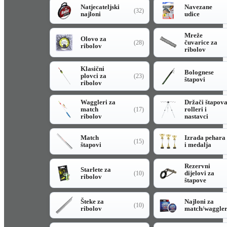
Natjecateljski
Navezane
(32)
najloni
udice
Mreže
Olovo za
čuvarice za
(28)
ribolov
ribolov
Klasični
Bolognese
plovci za
(23)
štapovi
ribolov
Waggleri za
Držači štapov
match
rolleri i
(17)
ribolov
nastavci
Match
Izrada pehara
(15)
štapovi
i medalja
Rezervni
Starlete za
dijelovi za
(10)
ribolov
štapove
Šteke za
Najloni za
(10)
ribolov
match/waggle