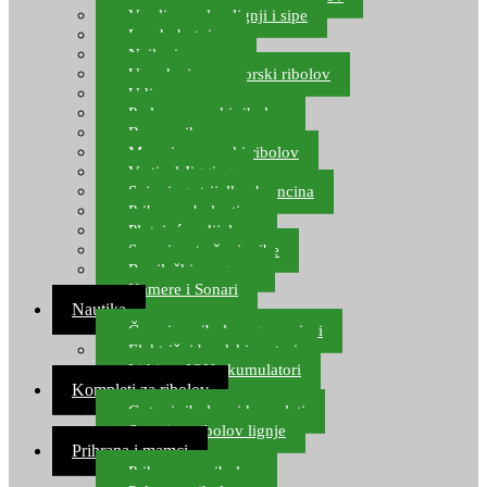
Varalice za lov lignji i sipe
Lov hobotnice
Najloni za more
Upredenice za morski ribolov
Udice za more
Perle za morski ribolov
Brum prihrana za more
Mamci za morski ribolov
Vertical Jigging
Spinning strijelke, brancina
Pribor za bolentino
Plutajuća odijela
Sonari za traženje ribe
Ronilački program
Kamere i Sonari
Nautika
Čamci za ribolov, gumenjaci
Električni brodski motori
Lithium ION akumulatori
Kompleti za ribolov
Gotovi ribolovni kompleti
Setovi za ribolov lignje
Prihrana i mamci
Prihrana za ribolov