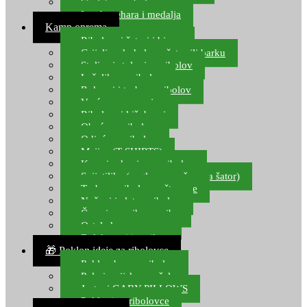
Starlete za ribolov
Izrada pehara i medalja
Kamp oprema
Ribolovni šatori i bivvy
Grijalice, kuhala za šator ili barku
Stolice i stolovi za ribolov
Ležaljke za ribolov
Ruksaci i torbe za ribolov
Vreće za spavanje
Ribolovni kišobrani
Obuća za ribolov
Odjeća za ribolov
Majice (T-SHIRTS)
Kape i rukavice za ribolov
Svijetiljke (naglavne, ručne, za šator)
Torbe za ribolovne štapove
Noževi i alat za ribolov
Čamci za prihranu ribe
Ostala kamp oprema
Dalekozori i optika
🎁 Poklon ideje za ribolovce
Poklon bon za ribolov
Polarizacijske naočale
Jastuci GABY PILLOWS
Pokloni za ribolovce