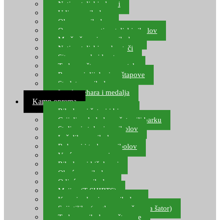
Natjecateljski plovci
Udice za ribolov
Olovo za ribolov
Oprema za natjecateljski ribolov
Mreže čuvarice za ribolov
Natjecateljski podmetači
Sito, posude i kante
Torbe za štapove – match
Rezervni dijelovi za štapove
Starlete za ribolov
Izrada pehara i medalja
Kamp oprema
Ribolovni šatori i bivvy
Grijalice, kuhala za šator ili barku
Stolice i stolovi za ribolov
Ležaljke za ribolov
Ruksaci i torbe za ribolov
Vreće za spavanje
Ribolovni kišobrani
Obuća za ribolov
Odjeća za ribolov
Majice (T-SHIRTS)
Kape i rukavice za ribolov
Svijetiljke (naglavne, ručne, za šator)
Torbe za ribolovne štapove