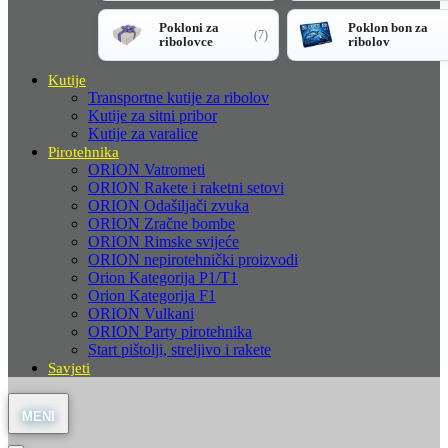
Pokloni za
Poklon bon za
(7)
ribolovce
ribolov
Kutije
Transportne kutije za ribolov
Kutije za sitni pribor
Kutije za varalice
Pirotehnika
ORION Vatrometi
ORION Rakete i raketni setovi
ORION Odašiljači zvuka
ORION Zračne bombe
ORION Rimske svijeće
ORION nepirotehnički proizvodi
Orion Kategorija P1/T1
Orion Kategorija F1
ORION Vulkani
ORION Party pirotehnika
Start pištolji, streljivo i rakete
Savjeti