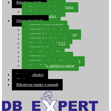
Ribolovne kutije
Transportne kutije za ribolov
Kutije za sitni pribor
Kutije za varalice
Orion pirotehnika
ORION VATROMETI
ORION Zračne bombe
ORION Rakete i raketni setovi
ORION Odašiljači zvuka
Orion Kategorija P1/T1
ORION Vulkani
Orion Kategorija F1
ORION Party pirotehnika
ORION nepirotehnički proizvodi
Start pištolji, streljivo i rakete
Kontakt
Savjeti za ribolov
Akcija
Ribolovne marke u ponudi