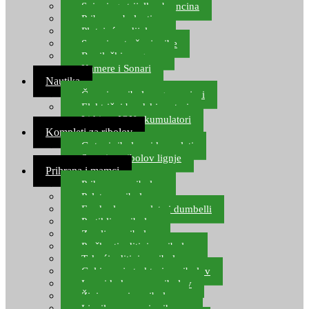
Spinning strijelke, brancina
Pribor za bolentino
Plutajuća odijela
Sonari za traženje ribe
Ronilački program
Kamere i Sonari
Nautika
Čamci za ribolov, gumenjaci
Električni brodski motori
Lithium ION akumulatori
Kompleti za ribolov
Gotovi ribolovni kompleti
Setovi za ribolov lignje
Prihrana i mamci
Prihrana za ribolov
Pelete za ribolov
Feeder lovne pelete i dumbelli
Partikli za ribolov
Zemlja za ribolov
Praškasti aditivi za ribolov
Tekući aditivi za ribolov
Gel i sprej atraktori za ribolov
Lovni kukuruz za ribolov
Živi mamci za ribolov
Ljepilo za crve i prihranu