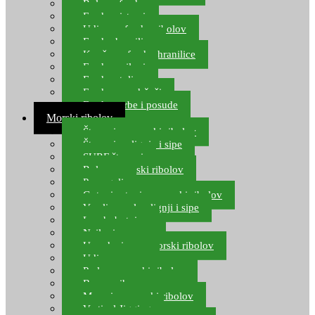
Role za feeder
Feeder sistemi
Udice za feeder ribolov
Feeder hranilice
Kopče za feeder hranilice
Feeder najloni
Feeder stolice
Feeder arm držači
Feeder torbe i posude
Morski ribolov
Štapovi za morski ribolov
Štapovi za lignje i sipe
SURF štapovi
Role za morski ribolov
Parangali
Gotovi setovi za morski ribolov
Varalice za lov lignji i sipe
Lov hobotnice
Najloni za more
Upredenice za morski ribolov
Udice za more
Perle za morski ribolov
Brum prihrana za more
Mamci za morski ribolov
Vertical Jigging