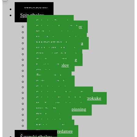
≡ IZBORNIK
Spin ribolov
Spinning štapovi
Spinning role za ribolov
Najloni za spinning
Upredenice za spinning
MADCAT Ribolov soma
Vobleri (Hard Lures)
Silikonci (Soft Lures)
Jig glave za silikonce
Leptiri za ribolov
Glavinjare
Žlice za ribolov
Sajlice za ribolov
Spinning setovi
Spinning kompleti varalica
Spinning udice, dvokuke, trokuke
Kopče, vrtilice i ringovi
Kliješta, škare za spinning
Ribolov pastrve
Spinning torbe
Mirisi za varalice
Plovci za predatore
Šaranski ribolov