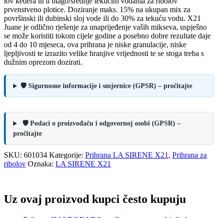
lov kedera ili u blago/srednje tekućim vodama za ribolov
prvenstveno plotice. Doziranje maks. 15% na ukupan mix za
površinski ili dubinski sloj vode ili do 30% za tekuću vodu. X21
Juane je odlično rješenje za unaprijeđenje vaših mikseva, uspješno
se može koristiti tokom cijele godine a posebno dobre rezultate daje
od 4 do 10 mjeseca, ova prihrana je niske granulacije, niske
ljepljivosti te izrazito velike hranjive vrijednosti te se stoga treba s
dužnim oprezom dozirati.
🛡️ Sigurnosne informacije i smjernice (GPSR) – pročitajte
🛡️ Podaci o proizvođaču i odgovornoj osobi (GPSR) –
pročitajte
SKU:
601034
Kategorije:
Prihrana LA SIRENE X21
,
Prihrana za
ribolov
Oznaka:
LA SIRENE X21
Uz ovaj proizvod kupci često kupuju