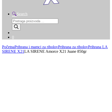
Search
Products
search
0
Početna
Prihrana i mamci za ribolov
Prihrana za ribolov
Prihrana LA
SIRENE X21
LA SIRENE Amorce X21 Juane 850gr