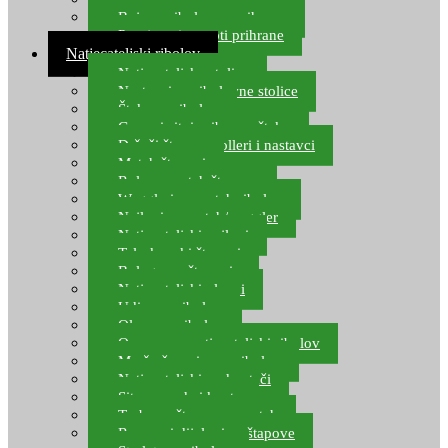
Boje za ribolovnu prihranu
Provjereni recepti prihrane
Natjecateljski ribolov
Natjecateljske stolice
Nastavci za ribolovne stolice
Šteke za ribolov
Gume i sitni pribor za šteku
Držači štapova rolleri i nastavci
Match štapovi
Role za match štapove
Waggleri za match ribolov
Najloni za match/waggler
Natjecateljski najloni
Teleskopski štapovi
Bolognese štapovi
Natjecateljski plovci
Udice za ribolov
Olovo za ribolov
Oprema za natjecateljski ribolov
Mreže čuvarice za ribolov
Natjecateljski podmetači
Sito, posude i kante
Torbe za štapove – match
Rezervni dijelovi za štapove