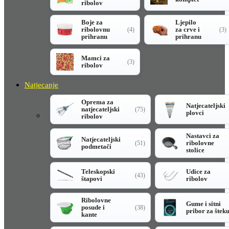
ribolov
Boje za
Ljepilo
ribolovnu
za crve i
(4)
(3)
prihranu
prihranu
Mamci za
(3)
ribolov
Natjecanje
Oprema za
Natjecateljski
natjecateljski
(75)
plovci
ribolov
Nastavci za
Natjecateljski
ribolovne
(51)
podmetači
stolice
Teleskopski
Udice za
(43)
štapovi
ribolov
Ribolovne
Gume i sitni
posude i
(38)
pribor za štek
kante