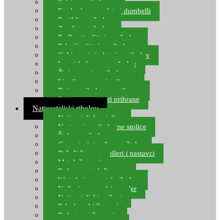
Pelete za ribolov
Feeder lovne pelete i dumbelli
Partikli za ribolov
Zemlja za ribolov
Praškasti aditivi za ribolov
Tekući aditivi za ribolov
Gel i sprej atraktori za ribolov
Lovni kukuruz za ribolov
Živi mamci za ribolov
Ljepilo za crve i prihranu
Boje za ribolovnu prihranu
Provjereni recepti prihrane
Natjecateljski ribolov
Natjecateljske stolice
Nastavci za ribolovne stolice
Šteke za ribolov
Gume i sitni pribor za šteku
Držači štapova rolleri i nastavci
Match štapovi
Role za match štapove
Waggleri za match ribolov
Najloni za match/waggler
Natjecateljski najloni
Teleskopski štapovi
Bolognese štapovi