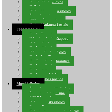
Pop Up Boile – lovne
Boile lovne
DIP-ovi i arome za ribolov
Šaranske torbe
PVA vrećice i pribor
Umjetni kukuruz i ostalo
Feeder ribolov
Feeder štapovi
Vrhovi za feeder štapove
Role za feeder
Feeder sistemi
Udice za feeder ribolov
Feeder hranilice
Kopče za feeder hranilice
Feeder najloni
Feeder stolice
Feeder arm držači
Feeder torbe i posude
Morski ribolov
Štapovi za morski ribolov
Štapovi za lignje i sipe
SURF štapovi
Role za morski ribolov
Parangali
Gotovi setovi za morski ribolov