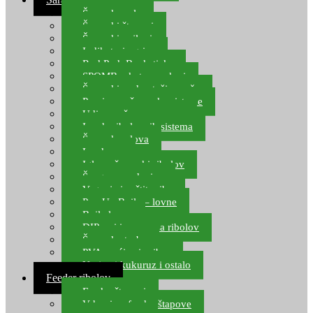
Šaranske role
Šaranski štapovi
Šaranski najloni
Indikatori ugriza
Rod Pod, Banksticks
SPOMB rakete, markeri
Šaranski podmetači, mreže
Pernice za šaranske sisteme
Udice za šarana, amura
Izrada ribolovnih sistema
Šaranska olova
Leadcore
Igle za šaranski ribolov
Špage, upredenice
Vaganje i zaštita ribe
Pop Up Boile – lovne
Boile lovne
DIP-ovi i arome za ribolov
Šaranske torbe
PVA vrećice i pribor
Umjetni kukuruz i ostalo
Feeder ribolov
Feeder štapovi
Vrhovi za feeder štapove