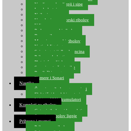
Varalice za lov lignji i sipe
Lov hobotnice
Najloni za more
Upredenice za morski ribolov
Udice za more
Perle za morski ribolov
Brum prihrana za more
Mamci za morski ribolov
Vertical Jigging
Spinning strijelke, brancina
Pribor za bolentino
Plutajuća odijela
Sonari za traženje ribe
Ronilački program
Kamere i Sonari
Nautika
Čamci za ribolov, gumenjaci
Električni brodski motori
Lithium ION akumulatori
Kompleti za ribolov
Gotovi ribolovni kompleti
Setovi za ribolov lignje
Prihrana i mamci
Prihrana za ribolov