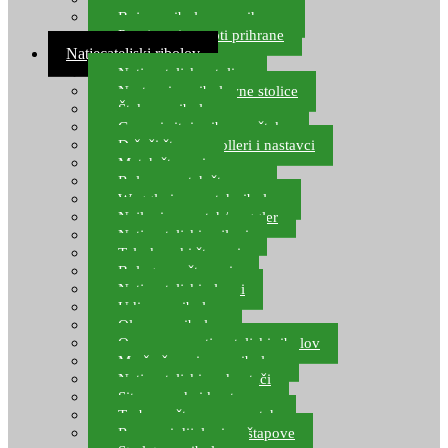
Boje za ribolovnu prihranu
Provjereni recepti prihrane
Natjecateljski ribolov
Natjecateljske stolice
Nastavci za ribolovne stolice
Šteke za ribolov
Gume i sitni pribor za šteku
Držači štapova rolleri i nastavci
Match štapovi
Role za match štapove
Waggleri za match ribolov
Najloni za match/waggler
Natjecateljski najloni
Teleskopski štapovi
Bolognese štapovi
Natjecateljski plovci
Udice za ribolov
Olovo za ribolov
Oprema za natjecateljski ribolov
Mreže čuvarice za ribolov
Natjecateljski podmetači
Sito, posude i kante
Torbe za štapove – match
Rezervni dijelovi za štapove