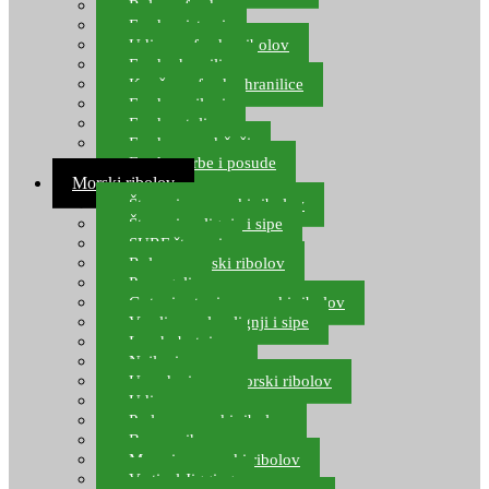
Role za feeder
Feeder sistemi
Udice za feeder ribolov
Feeder hranilice
Kopče za feeder hranilice
Feeder najloni
Feeder stolice
Feeder arm držači
Feeder torbe i posude
Morski ribolov
Štapovi za morski ribolov
Štapovi za lignje i sipe
SURF štapovi
Role za morski ribolov
Parangali
Gotovi setovi za morski ribolov
Varalice za lov lignji i sipe
Lov hobotnice
Najloni za more
Upredenice za morski ribolov
Udice za more
Perle za morski ribolov
Brum prihrana za more
Mamci za morski ribolov
Vertical Jigging