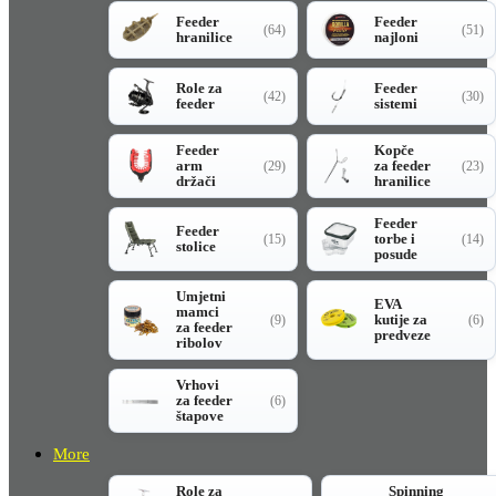
Feeder
Feeder
(64)
(51)
hranilice
najloni
Role za
Feeder
(42)
(30)
feeder
sistemi
Feeder
Kopče
arm
za feeder
(29)
(23)
držači
hranilice
Feeder
Feeder
torbe i
(15)
(14)
stolice
posude
Umjetni
EVA
mamci
kutije za
(9)
(6)
za feeder
predveze
ribolov
Vrhovi
za feeder
(6)
štapove
More
Role za
Spinning