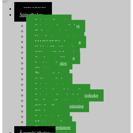
≡ IZBORNIK
Spin ribolov
Spinning štapovi
Spinning role za ribolov
Najloni za spinning
Upredenice za spinning
MADCAT Ribolov soma
Vobleri (Hard Lures)
Silikonci (Soft Lures)
Jig glave za silikonce
Leptiri za ribolov
Glavinjare
Žlice za ribolov
Sajlice za ribolov
Spinning setovi
Spinning kompleti varalica
Spinning udice, dvokuke, trokuke
Kopče, vrtilice i ringovi
Kliješta, škare za spinning
Ribolov pastrve
Spinning torbe
Mirisi za varalice
Plovci za predatore
Šaranski ribolov