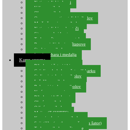
Natjecateljski plovci
Udice za ribolov
Olovo za ribolov
Oprema za natjecateljski ribolov
Mreže čuvarice za ribolov
Natjecateljski podmetači
Sito, posude i kante
Torbe za štapove – match
Rezervni dijelovi za štapove
Starlete za ribolov
Izrada pehara i medalja
Kamp oprema
Ribolovni šatori i bivvy
Grijalice, kuhala za šator ili barku
Stolice i stolovi za ribolov
Ležaljke za ribolov
Ruksaci i torbe za ribolov
Vreće za spavanje
Ribolovni kišobrani
Obuća za ribolov
Odjeća za ribolov
Majice (T-SHIRTS)
Kape i rukavice za ribolov
Svijetiljke (naglavne, ručne, za šator)
Torbe za ribolovne štapove