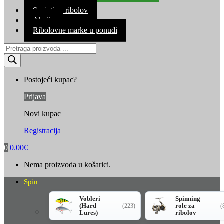
Kontakt
Savjeti za ribolov
Akcija
Ribolovne marke u ponudi
Products
search
Postojeći kupac?
Prijava
Novi kupac
Registracija
0
0.00
€
Nema proizvoda u košarici.
Spin
Vobleri
Spinning
(Hard
role za
(223)
(
Lures)
ribolov