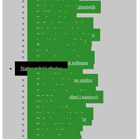
Pelete za ribolov
Feeder lovne pelete i dumbelli
Partikli za ribolov
Zemlja za ribolov
Praškasti aditivi za ribolov
Tekući aditivi za ribolov
Gel i sprej atraktori za ribolov
Lovni kukuruz za ribolov
Živi mamci za ribolov
Ljepilo za crve i prihranu
Boje za ribolovnu prihranu
Provjereni recepti prihrane
Natjecateljski ribolov
Natjecateljske stolice
Nastavci za ribolovne stolice
Šteke za ribolov
Gume i sitni pribor za šteku
Držači štapova rolleri i nastavci
Match štapovi
Role za match štapove
Waggleri za match ribolov
Najloni za match/waggler
Natjecateljski najloni
Teleskopski štapovi
Bolognese štapovi