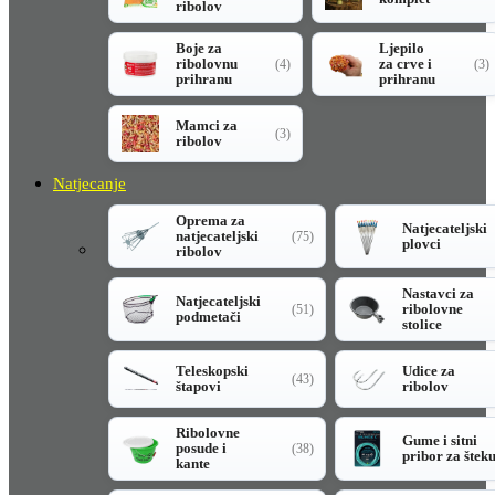
ribolov
Boje za
Ljepilo
ribolovnu
za crve i
(4)
(3)
prihranu
prihranu
Mamci za
(3)
ribolov
Natjecanje
Oprema za
Natjecateljski
natjecateljski
(75)
plovci
ribolov
Nastavci za
Natjecateljski
ribolovne
(51)
podmetači
stolice
Teleskopski
Udice za
(43)
štapovi
ribolov
Ribolovne
Gume i sitni
posude i
(38)
pribor za štek
kante