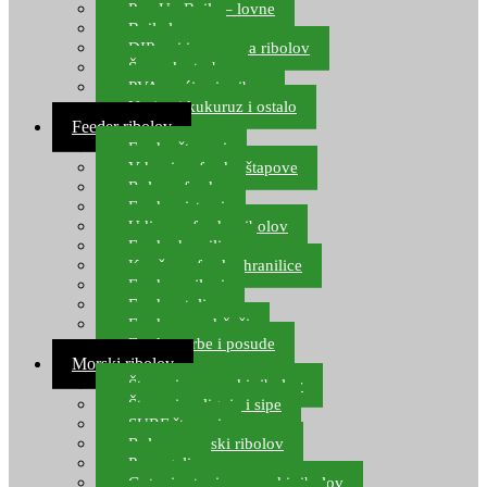
Pop Up Boile – lovne
Boile lovne
DIP-ovi i arome za ribolov
Šaranske torbe
PVA vrećice i pribor
Umjetni kukuruz i ostalo
Feeder ribolov
Feeder štapovi
Vrhovi za feeder štapove
Role za feeder
Feeder sistemi
Udice za feeder ribolov
Feeder hranilice
Kopče za feeder hranilice
Feeder najloni
Feeder stolice
Feeder arm držači
Feeder torbe i posude
Morski ribolov
Štapovi za morski ribolov
Štapovi za lignje i sipe
SURF štapovi
Role za morski ribolov
Parangali
Gotovi setovi za morski ribolov