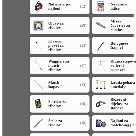
Natjecateljski
Navezane
(32)
najloni
udice
Mreže
Olovo za
čuvarice za
(28)
ribolov
ribolov
Klasični
Bolognese
plovci za
(23)
štapovi
ribolov
Waggleri za
Držači štapov
match
rolleri i
(17)
ribolov
nastavci
Match
Izrada pehara
(15)
štapovi
i medalja
Rezervni
Starlete za
dijelovi za
(10)
ribolov
štapove
Šteke za
Najloni za
(10)
ribolov
match/waggle