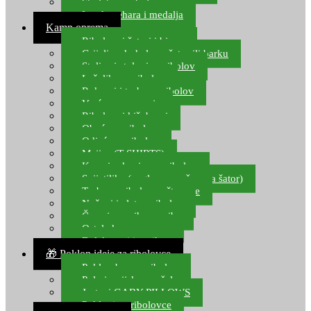
Starlete za ribolov
Izrada pehara i medalja
Kamp oprema
Ribolovni šatori i bivvy
Grijalice, kuhala za šator ili barku
Stolice i stolovi za ribolov
Ležaljke za ribolov
Ruksaci i torbe za ribolov
Vreće za spavanje
Ribolovni kišobrani
Obuća za ribolov
Odjeća za ribolov
Majice (T-SHIRTS)
Kape i rukavice za ribolov
Svijetiljke (naglavne, ručne, za šator)
Torbe za ribolovne štapove
Noževi i alat za ribolov
Čamci za prihranu ribe
Ostala kamp oprema
Dalekozori i optika
🎁 Poklon ideje za ribolovce
Poklon bon za ribolov
Polarizacijske naočale
Jastuci GABY PILLOWS
Pokloni za ribolovce