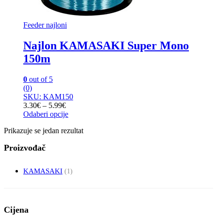
Feeder najloni
Najlon KAMASAKI Super Mono
150m
0
out of 5
(0)
SKU: KAM150
Raspon
3.30
€
–
5.99
€
cijena:
Odaberi opcije
Ovaj
od
Prikazuje se jedan rezultat
proizvod
3.30€
ima
do
Proizvođač
više
5.99€
varijanti.
Opcije
KAMASAKI
(1)
se
mogu
odabrati
na
Cijena
stranici