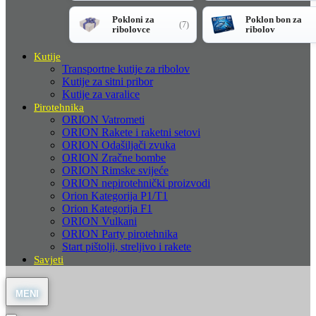
Pokloni za
Poklon bon za
(7)
ribolovce
ribolov
Kutije
Transportne kutije za ribolov
Kutije za sitni pribor
Kutije za varalice
Pirotehnika
ORION Vatrometi
ORION Rakete i raketni setovi
ORION Odašiljači zvuka
ORION Zračne bombe
ORION Rimske svijeće
ORION nepirotehnički proizvodi
Orion Kategorija P1/T1
Orion Kategorija F1
ORION Vulkani
ORION Party pirotehnika
Start pištolji, streljivo i rakete
Savjeti